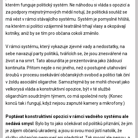
kterém funguje politický systém. Ne náhodou si vláda s opozicí a
za podpory mejnstrýmových médií notují, že politická soutěž se
má vést v rámci stávajícího systému. Systém je pomyslné hřiště,
na kterém si politici vzájemně teatrálně trhají vlasy a okopávají
kotníky, aniž by se tím pro občana cokoli změnilo.
V rámci systému, který vykazuje zjevné vady a nedostatky, na
sebe navazují party politiků, tvářících se, že jsou znesvářené na
život a na smrt. Tato absurdita je prezentována jako žádoucí
kontinuita. Přitom nejde o nic jiného, než o postupné utahování
šroubů v procesu osekávání občanských svobod a politici tak činí
v žoldu asociální oligarchie. Samozřejmě by se mohli chovat jako
velkorysá vláda a konstruktivní opozice, být v té službě
oligarchům soudržným týmem, co má společné noty. (Konec
konců tak i fungují, když nejsou zapnuté kamery a mikrofony.)
Poptávat konstruktivní opozici v rámci vadného systému ale
nedává smysl
. Bylo by to jako očekávat od politiků přiznání, že jim
je zájem občanů ukradený, a jsou si svou mocí jistí natolik, že
službu občanům nemusejí ani předstírat. Tak mocní ale nejsou, a