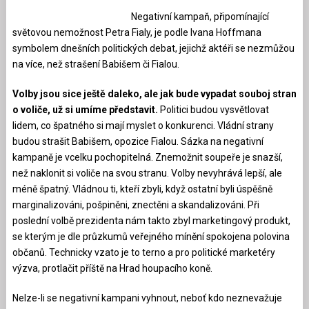
Negativní kampaň, připomínající
světovou nemožnost Petra Fialy, je podle Ivana Hoffmana
symbolem dnešních politických debat, jejichž aktéři se nezmůžou
na více, než strašení Babišem či Fialou.
Volby jsou sice ještě daleko, ale jak bude vypadat souboj stran
o voliče, už si umíme představit.
Politici budou vysvětlovat
lidem, co špatného si mají myslet o konkurenci. Vládní strany
budou strašit Babišem, opozice Fialou. Sázka na negativní
kampaně je vcelku pochopitelná. Znemožnit soupeře je snazší,
než naklonit si voliče na svou stranu. Volby nevyhrává lepší, ale
méně špatný. Vládnou ti, kteří zbyli, když ostatní byli úspěšně
marginalizováni, pošpiněni, znectěni a skandalizováni. Při
poslední volbě prezidenta nám takto zbyl marketingový produkt,
se kterým je dle průzkumů veřejného mínění spokojena polovina
občanů. Technicky vzato je to terno a pro politické marketéry
výzva, protlačit příště na Hrad houpacího koně.
Nelze-li se negativní kampani vyhnout, neboť kdo neznevažuje