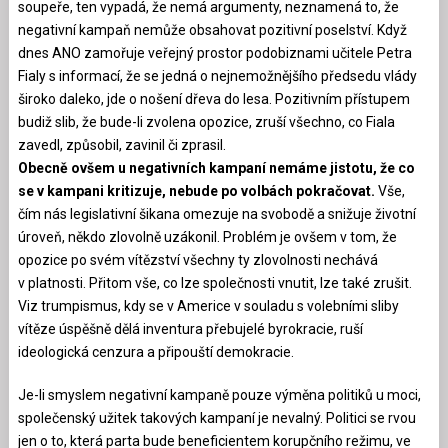
soupeře, ten vypadá, že nemá argumenty, neznamená to, že
negativní kampaň nemůže obsahovat pozitivní poselství. Když
dnes ANO zamořuje veřejný prostor podobiznami učitele Petra
Fialy s informací, že se jedná o nejnemožnějšího předsedu vlády
široko daleko, jde o nošení dřeva do lesa. Pozitivním přístupem
budiž slib, že bude-li zvolena opozice, zruší všechno, co Fiala
zavedl, způsobil, zavinil či zprasil.
Obecně ovšem u negativních kampaní nemáme jistotu, že co
se v kampani kritizuje, nebude po volbách pokračovat.
Vše,
čím nás legislativní šikana omezuje na svobodě a snižuje životní
úroveň, někdo zlovolně uzákonil. Problém je ovšem v tom, že
opozice po svém vítězství všechny ty zlovolnosti nechává
v platnosti. Přitom vše, co lze společnosti vnutit, lze také zrušit.
Viz trumpismus, kdy se v Americe v souladu s volebními sliby
vítěze úspěšně dělá inventura přebujelé byrokracie, ruší
ideologická cenzura a připouští demokracie.
Je-li smyslem negativní kampaně pouze výměna politiků u moci,
společenský užitek takových kampaní je nevalný. Politici se rvou
jen o to, která parta bude beneficientem korupčního režimu, ve