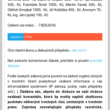
500,- Kč, František Šmíd 1000,- Kč, Martin Vacek 500,- Kč,
Oldřich Smejkal 1000,- Kč, Jiří Kobližka 400,- Kč, Anonym 70,-
Kč, ing. Jan Lipský 100,- Kč
Celkem za měsíc: ... 7 820,00 Kč
Vybráno 17.00%
Chci vlastní ikonu u diskuzních příspěvku.
Jak na to?
Než začnete komentovat článek, přečtěte si prosím
pravidla
diskuze.
Podle českých zákonů jsme povinni na žádost orgánů činných
v trestním řízení poskytnout veškeré informace o vás
shromážděné systémem (IP adresa, pošta, vaše příspěvky
atd.). )
Žádáme vás, abyste do diskuze na naší stránce
nedávali komentáře, které by mohly naplnit skutkovou
podstatu některých trestných činů zmíněných v trestním
právu. Zejména nezveřejňujte příspěvky rasistické,