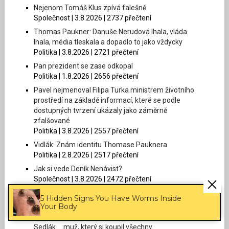
Nejenom Tomáš Klus zpívá falešně
Společnost | 3.8.2026 | 2737 přečtení
Thomas Paukner: Danuše Nerudová lhala, vláda
lhala, média tleskala a dopadlo to jako vždycky
Politika | 3.8.2026 | 2721 přečtení
Pan prezident se zase odkopal
Politika | 1.8.2026 | 2656 přečtení
Pavel nejmenoval Filipa Turka ministrem životního
prostředí na základě informací, které se podle
dostupných tvrzení ukázaly jako záměrně
zfalšované
Politika | 3.8.2026 | 2557 přečtení
Vidlák: Znám identitu Thomase Pauknera
Politika | 2.8.2026 | 2517 přečtení
Jak si vede Deník Nenávist?
Společnost | 3.8.2026 | 2472 přečtení
Thomas Paukner: Patříme na západ! Že jo, viď, že jo?
5 Hidden Signs You Have Worms Inside
Politika | 4.8.2026 | 2430 přečtení
Your Body
Thomas Paukner: Střet zájmů jako Brno? Martin
Sedlák … muž, který si koupil všechny