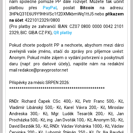
nám společně pomůže PP dále rozvíjet. Můžete tak učinit
platbou přes
PayPal
, poslat
Bitcoin
na adresu:
3HPkQ31E6U9Y9HhVSc1f2DXMkbmWq1ttJ5 nebo
příkazem
na účet
: 4221012329/0800
(Pro platby ze zahraničí: IBAN: CZ07 0800 0000 0042 2101
2329, BIC: GIBA CZ PX),
QR platby
Pokud chcete podpořit PP a nechcete, abychom mezi dárci
zveřejnili vaše jméno, stačí do zprávy pro příjemce uvést:
Anonym. Pokud máte zájem o vydání potvrzení o poskytnutí
daru (např. pro daňové účely), napište nám na redakční
mail
redakce@pravyprostor.net
Příspěvky za měsíc SRPEN 2026:
**********************************************
RNDr. Richard Čapek CSc. 400,- Kč, Petr Franc 500,- Kč,
Vladimír Libánský 500,- Kč, Karel Vávra 200,- Kč, Miroslav
Andreska 300,- Kč, Mgr. Luděk Tesarčík 200,- Kč, Jan
Procházka 500,- Kč, ing. Jan Dvořák 100,- Kč, Anonym 50,- Kč,
David Bezděk 50,- Kč, RNDr. Václav Vohánka 1000,- Kč, Václav
Červinka 200,- Kč, Lubomír Štěpán 250,- Kč, Dr. Ilja Baudyš