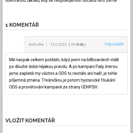
obehranou taktiku, kdy se nespokojenost občanů této země
1 KOMENTÁŘ
Odpovědět
leafroller
14.3.2025
11:10:58
Mě naopak celkem potěšilo, když jsem na billboardech viděl
po dlouhé době nějakou pravdu. A po kampani Fialy, kterou
jsme zaplatili my všichni a ODS to nestálo ani halíř, je tohle
příjemná změna. Třešničkou je potom hysterické fňukání
ODS a prověřování kampaně ze strany ÚDHPSH.
VLOŽIT KOMENTÁŘ