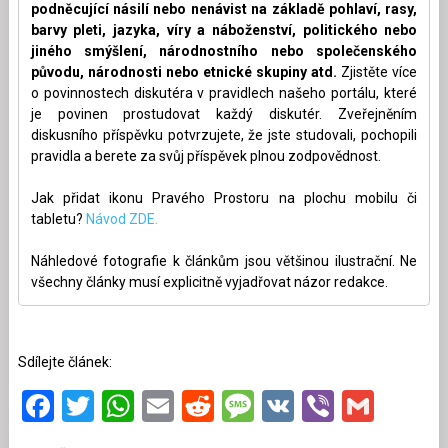
podněcující násilí nebo nenávist na základě pohlaví, rasy,
barvy pleti, jazyka, víry a náboženství, politického nebo
jiného smýšlení, národnostního nebo společenského
původu, národnosti nebo etnické skupiny atd.
Zjistěte více
o povinnostech diskutéra v pravidlech našeho portálu, které
je povinen prostudovat každý diskutér. Zveřejněním
diskusního příspěvku potvrzujete, že jste studovali, pochopili
pravidla a berete za svůj příspěvek plnou zodpovědnost.
Jak přidat ikonu Pravého Prostoru na plochu mobilu či
tabletu?
Návod ZDE.
Náhledové fotografie k článkům jsou většinou ilustrační. Ne
všechny články musí explicitně vyjadřovat názor redakce.
Sdílejte článek:
Facebook
Twitter
WhatsApp
Email
Reddit
Message
VK
Viber
Gmai