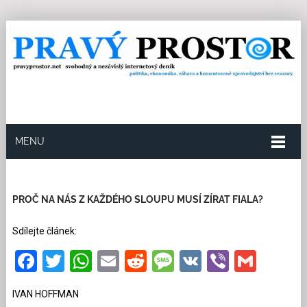
MENU
13.3.2025
Redakce
1
Kategorie:
Politika
38
přečtení
PROČ NA NÁS Z KAŽDÉHO SLOUPU MUSÍ ZÍRAT FIALA?
Sdílejte článek:
Facebook
Twitter
WhatsApp
Email
Reddit
Message
VK
Viber
Gmai
IVAN HOFFMAN