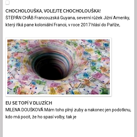
CHOCHOLOUŠKA, VOLEJTE CHOCHOLOUŠKA!
ŠTĚPÁN CHÁB Francouzská Guyana, severní růžek Jižní Ameriky,
který říká pane koloniální Francii, v roce 2017 hlásí do Paříže,
EU SE TOPÍ V DLUZÍCH
MILENA DOUŠKOVÁ Mám toho plný zuby a nakonec jen podotknu,
kdo má pocit, že ho spasí volby, tak je