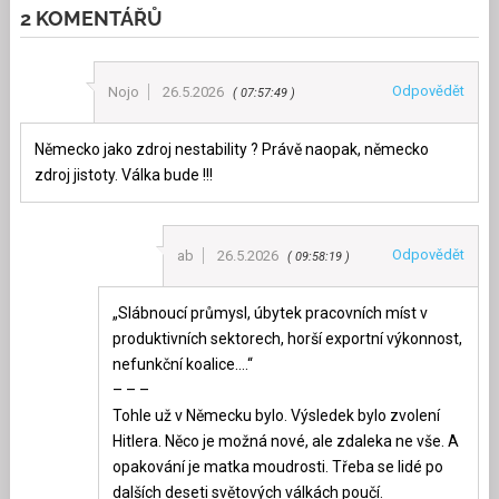
2 KOMENTÁŘŮ
Odpovědět
Nojo
26.5.2026
07:57:49
Německo jako zdroj nestability ? Právě naopak, německo
zdroj jistoty. Válka bude !!!
Odpovědět
ab
26.5.2026
09:58:19
„Slábnoucí průmysl, úbytek pracovních míst v
produktivních sektorech, horší exportní výkonnost,
nefunkční koalice….“
– – –
Tohle už v Německu bylo. Výsledek bylo zvolení
Hitlera. Něco je možná nové, ale zdaleka ne vše. A
opakování je matka moudrosti. Třeba se lidé po
dalších deseti světových válkách poučí.