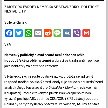
Z MOTORU EVROPY NĚMECKA SE STÁVÁ ZDROJ POLITICKÉ
NESTABILITY
Sdílejte článek:
Facebook
Twitter
WhatsApp
Email
Reddit
Message
VK
Viber
Gmai
VSA
Německý politický hlavní proud není schopen řešit
hospodářské problémy země
a obrací se k zahraniční politice
jako náhražky za potřebné reformy.
V Německu rychle roste politické riziko, protože se viditelně
rozpadá tradiční politický střed, analyzuje situaci v sousední zemi
analytik Diego Fassnacht pro
Global Risk Monitor
(redakce má
k dispozici). Podle citovaných průzkumů veřejného mínění
výrazně posiluje AfD, zatímco CDU/CSU i SPD ztrácejí podporu.
Pokud by se tyto výsledky potvrdily i ve volbách, AfD by se stala