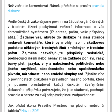
Než začnete komentovat článek, přečtěte si prosím
pravidla
diskuze.
Podle českých zákonů jsme povinni na žádost orgánů činných
v trestním řízení poskytnout veškeré informace o vás
shromážděné systémem (IP adresa, pošta, vaše příspěvky
atd.). )
Žádáme vás, abyste do diskuze na naší stránce
nedávali komentáře, které by mohly naplnit skutkovou
podstatu některých trestných činů zmíněných v trestním
právu. Zejména nezveřejňujte příspěvky rasistické,
podněcující násilí nebo nenávist na základě pohlaví, rasy,
barvy pleti, jazyka, víry a náboženství, politického nebo
jiného smýšlení, národnostního nebo společenského
původu, národnosti nebo etnické skupiny atd.
Zjistěte více
o povinnostech diskutéra v pravidlech našeho portálu, které
je povinen prostudovat každý diskutér. Zveřejněním
diskusního příspěvku potvrzujete, že jste studovali, pochopili
pravidla a berete za svůj příspěvek plnou zodpovědnost.
Jak přidat ikonu Pravého Prostoru na plochu mobilu či
tabletu?
Návod ZDE.