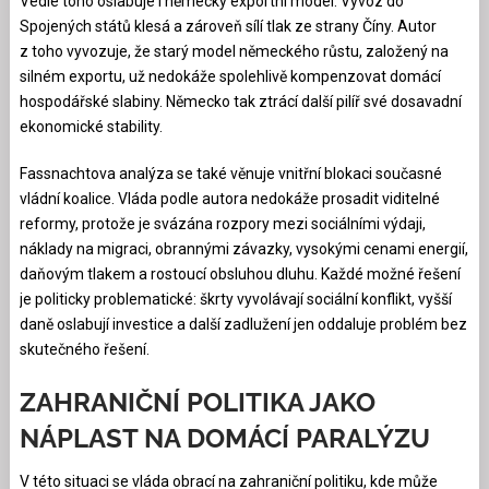
Vedle toho oslabuje i německý exportní model. Vývoz do
Spojených států klesá a zároveň sílí tlak ze strany Číny. Autor
z toho vyvozuje, že starý model německého růstu, založený na
silném exportu, už nedokáže spolehlivě kompenzovat domácí
hospodářské slabiny. Německo tak ztrácí další pilíř své dosavadní
ekonomické stability.
Fassnachtova analýza se také věnuje vnitřní blokaci současné
vládní koalice. Vláda podle autora nedokáže prosadit viditelné
reformy, protože je svázána rozpory mezi sociálními výdaji,
náklady na migraci, obrannými závazky, vysokými cenami energií,
daňovým tlakem a rostoucí obsluhou dluhu. Každé možné řešení
je politicky problematické: škrty vyvolávají sociální konflikt, vyšší
daně oslabují investice a další zadlužení jen oddaluje problém bez
skutečného řešení.
ZAHRANIČNÍ POLITIKA JAKO
NÁPLAST NA DOMÁCÍ PARALÝZU
V této situaci se vláda obrací na zahraniční politiku, kde může