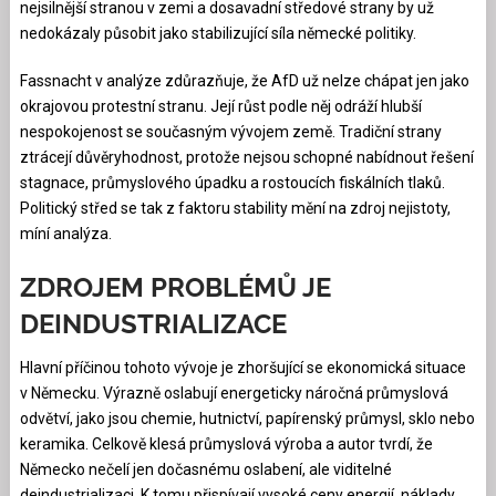
nejsilnější stranou v zemi a dosavadní středové strany by už
nedokázaly působit jako stabilizující síla německé politiky.
Fassnacht v analýze zdůrazňuje, že AfD už nelze chápat jen jako
okrajovou protestní stranu. Její růst podle něj odráží hlubší
nespokojenost se současným vývojem země. Tradiční strany
ztrácejí důvěryhodnost, protože nejsou schopné nabídnout řešení
stagnace, průmyslového úpadku a rostoucích fiskálních tlaků.
Politický střed se tak z faktoru stability mění na zdroj nejistoty,
míní analýza.
ZD
ROJEM PROBLÉMŮ JE
DEINDUSTRIALIZACE
Hlavní příčinou tohoto vývoje je zhoršující se ekonomická situace
v Německu. Výrazně oslabují energeticky náročná průmyslová
odvětví, jako jsou chemie, hutnictví, papírenský průmysl, sklo nebo
keramika. Celkově klesá průmyslová výroba a autor tvrdí, že
Německo nečelí jen dočasnému oslabení, ale viditelné
deindustrializaci. K tomu přispívají vysoké ceny energií, náklady