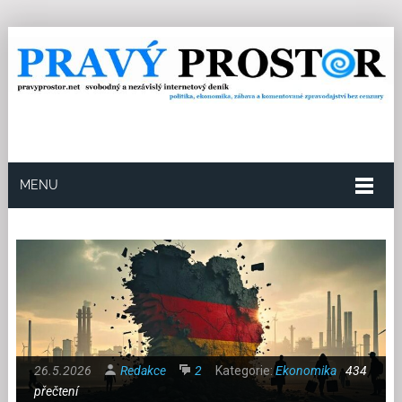
MENU
26.5.2026
Redakce
2
Kategorie:
Ekonomika
434
přečtení