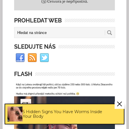
PROHLEDAT WEB
SLEDUJTE NÁS
FLASH
5 Hidden Signs You Have Worms Inside
Your Body