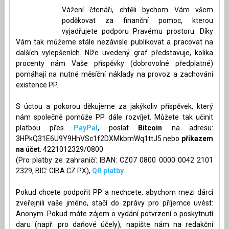
Vážení čtenáři, chtěli bychom Vám všem
poděkovat za finanční pomoc, kterou
vyjadřujete podporu Pravému prostoru. Díky
Vám tak můžeme stále nezávisle publikovat a pracovat na
dalších vylepšeních. Níže uvedený graf představuje, kolika
procenty nám Vaše příspěvky (dobrovolné předplatné)
pomáhají na nutné měsíční náklady na provoz a zachování
existence PP.
S úctou a pokorou děkujeme za jakýkoliv příspěvek, který
nám společně pomůže PP dále rozvíjet. Můžete tak učinit
platbou přes
PayPal
, poslat
Bitcoin
na adresu:
3HPkQ31E6U9Y9HhVSc1f2DXMkbmWq1ttJ5 nebo
příkazem
na účet
: 4221012329/0800
(Pro platby ze zahraničí: IBAN: CZ07 0800 0000 0042 2101
2329, BIC: GIBA CZ PX),
QR platby
Pokud chcete podpořit PP a nechcete, abychom mezi dárci
zveřejnili vaše jméno, stačí do zprávy pro příjemce uvést:
Anonym. Pokud máte zájem o vydání potvrzení o poskytnutí
daru (např. pro daňové účely), napište nám na redakční