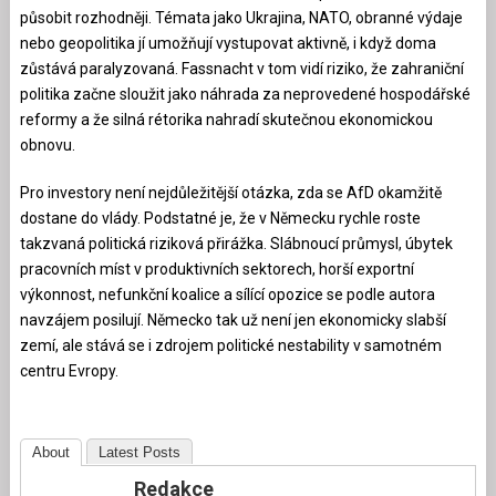
působit rozhodněji. Témata jako Ukrajina, NATO, obranné výdaje
nebo geopolitika jí umožňují vystupovat aktivně, i když doma
zůstává paralyzovaná. Fassnacht v tom vidí riziko, že zahraniční
politika začne sloužit jako náhrada za neprovedené hospodářské
reformy a že silná rétorika nahradí skutečnou ekonomickou
obnovu.
Pro investory není nejdůležitější otázka, zda se AfD okamžitě
dostane do vlády. Podstatné je, že v Německu rychle roste
takzvaná politická riziková přirážka. Slábnoucí průmysl, úbytek
pracovních míst v produktivních sektorech, horší exportní
výkonnost, nefunkční koalice a sílící opozice se podle autora
navzájem posilují. Německo tak už není jen ekonomicky slabší
zemí, ale stává se i zdrojem politické nestability v samotném
centru Evropy.
About
Latest Posts
Redakce