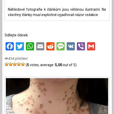
Náhledové fotografie k článkům jsou většinou ilustrační. Ne
všechny články musí explicitně vyjadřovat názor redakce.
Sdílejte článek:
Facebook
Twitter
WhatsApp
Email
Reddit
Message
VK
Viber
Gmai
434 přečtení
(
5
votes, average:
5,00
out of 5)