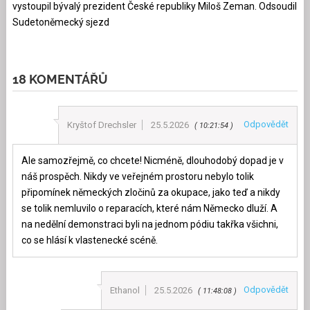
vystoupil bývalý prezident České republiky Miloš Zeman. Odsoudil
Sudetoněmecký sjezd
18 KOMENTÁŘŮ
Odpovědět
Kryštof Drechsler
25.5.2026
10:21:54
Ale samozřejmě, co chcete! Nicméně, dlouhodobý dopad je v
náš prospěch. Nikdy ve veřejném prostoru nebylo tolik
připomínek německých zločinů za okupace, jako teď a nikdy
se tolik nemluvilo o reparacích, které nám Německo dluží. A
na nedělní demonstraci byli na jednom pódiu takřka všichni,
co se hlásí k vlastenecké scéně.
Odpovědět
Ethanol
25.5.2026
11:48:08