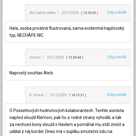
Odpovědět
Ani sama sebe
25.5.2026
13:30:02
Hela, osoba privátně flustrovaná, sama evidentně hajzlovský
typ, NECHÁPE NIC.
Odpovědět
roman
25.5.2026
13:34:44
Naprostý souhlas Aleši.
Odpovědět
K. Kraus
25.5.2026
14:13:31
O Posseltových hodnotových kolaborantech. Tenhle sionista
napřed sloužil Klémovi, pak ho z rodné strany vyhodili, a tak
za nechceš bony sloužil s Havlem a pomáhal mu stát zničit a
udělal z něj bordel. Dnes má v šuplíku smuteční ódu na