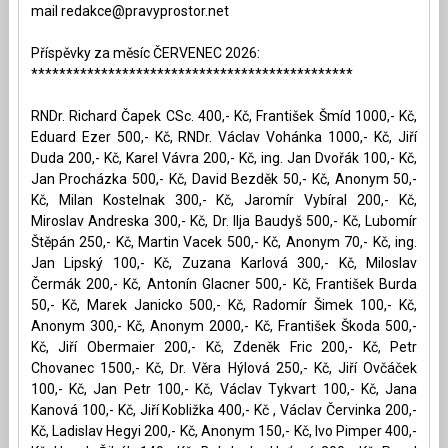
mail
redakce@pravyprostor.net
Příspěvky za měsíc ČERVENEC 2026:
**********************************************
RNDr. Richard Čapek CSc. 400,- Kč, František Šmíd 1000,- Kč,
Eduard Ezer 500,- Kč, RNDr. Václav Vohánka 1000,- Kč, Jiří
Duda 200,- Kč, Karel Vávra 200,- Kč, ing. Jan Dvořák 100,- Kč,
Jan Procházka 500,- Kč, David Bezděk 50,- Kč, Anonym 50,-
Kč, Milan Kostelnak 300,- Kč, Jaromír Vybíral 200,- Kč,
Miroslav Andreska 300,- Kč, Dr. Ilja Baudyš 500,- Kč, Lubomír
Štěpán 250,- Kč, Martin Vacek 500,- Kč, Anonym 70,- Kč, ing.
Jan Lipský 100,- Kč, Zuzana Karlová 300,- Kč, Miloslav
Čermák 200,- Kč, Antonín Glacner 500,- Kč, František Burda
50,- Kč, Marek Janicko 500,- Kč, Radomír Šimek 100,- Kč,
Anonym 300,- Kč, Anonym 2000,- Kč, František Škoda 500,-
Kč, Jiří Obermaier 200,- Kč, Zdeněk Fric 200,- Kč, Petr
Chovanec 1500,- Kč, Dr. Věra Hýlová 250,- Kč, Jiří Ovčáček
100,- Kč, Jan Petr 100,- Kč, Václav Tykvart 100,- Kč, Jana
Kanová 100,- Kč, Jiří Kobližka 400,- Kč , Václav Červinka 200,-
Kč, Ladislav Hegyi 200,- Kč, Anonym 150,- Kč, Ivo Pimper 400,-