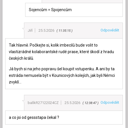
Sojencům = Spojencům
Odpovědět
Jiří
25.5.2026
11:35:15
Tak hlavně. Počkejte si, kolik imbecilů bude volit to
vlastizrádné kolaborantské rudé prase, které škodí z hradu
českých králů.
Já bych si na jeho popravu šel koupit vstupenku. A ani by ta
estráda nemusela být v Kounicových kolejích, jak byli Némci
zvyklí…
Odpovědět
balíkR27122024CZ
25.5.2026
12:38:47
a co jsi od gessstapa čekal ?