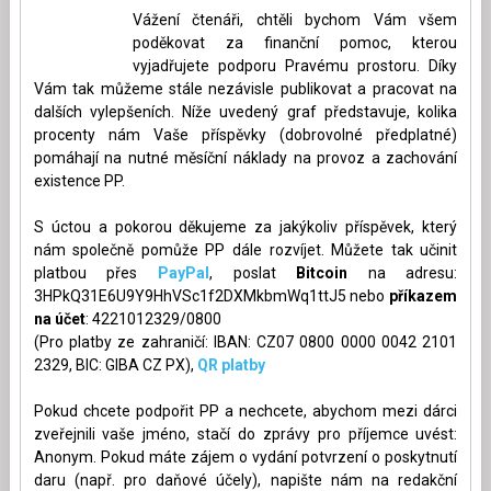
Vážení čtenáři, chtěli bychom Vám všem
poděkovat za finanční pomoc, kterou
vyjadřujete podporu Pravému prostoru. Díky
Vám tak můžeme stále nezávisle publikovat a pracovat na
dalších vylepšeních. Níže uvedený graf představuje, kolika
procenty nám Vaše příspěvky (dobrovolné předplatné)
pomáhají na nutné měsíční náklady na provoz a zachování
existence PP.
S úctou a pokorou děkujeme za jakýkoliv příspěvek, který
nám společně pomůže PP dále rozvíjet. Můžete tak učinit
platbou přes
PayPal
, poslat
Bitcoin
na adresu:
3HPkQ31E6U9Y9HhVSc1f2DXMkbmWq1ttJ5 nebo
příkazem
na účet
: 4221012329/0800
(Pro platby ze zahraničí: IBAN: CZ07 0800 0000 0042 2101
2329, BIC: GIBA CZ PX),
QR platby
Pokud chcete podpořit PP a nechcete, abychom mezi dárci
zveřejnili vaše jméno, stačí do zprávy pro příjemce uvést:
Anonym. Pokud máte zájem o vydání potvrzení o poskytnutí
daru (např. pro daňové účely), napište nám na redakční