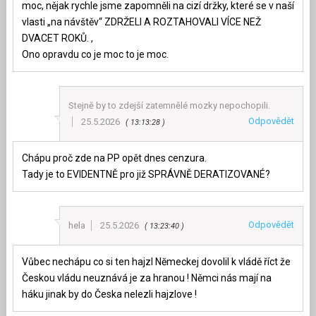
moc, nějak rychle jsme zapomněli na cizí držky, které se v naší
vlasti „na návštěv“ ZDRŽELI A ROZTAHOVALI VÍCE NEŽ
DVACET ROKŮ. ,
Ono opravdu co je moc to je moc.
Stejně by to zdejší zatemnělé mozky nepochopili.
Odpovědět
25.5.2026
13:13:28
Chápu proč zde na PP opět dnes cenzura.
Tady je to EVIDENTNĚ pro již SPRÁVNĚ DERATIZOVANÉ?
Odpovědět
hela
25.5.2026
13:23:40
Vůbec nechápu co si ten hajzl Nĕmeckej dovolil k vládě říct že
Českou vládu neuznává je za hranou ! Němci nás mají na
háku jinak by do Česka nelezli hajzlove !