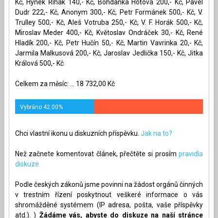
Kč, Hynek Řihák 140,- Kč, Bohdanka Hoťová 200,- Kč, Pavel
Dudr 222,- Kč, Anonym 300,- Kč, Petr Formánek 500,- Kč, V.
Trulley 500,- Kč, Aleš Votruba 250,- Kč, V. F. Horák 500,- Kč,
Miroslav Meder 400,- Kč, Květoslav Ondráček 30,- Kč, René
Hladík 200,- Kč, Petr Hučín 50,- Kč, Martin Vavrinka 20,- Kč,
Jarmila Malkusová 200,- Kč, Jaroslav Jedlička 150,- Kč, Jitka
Králová 500,- Kč
Celkem za měsíc: ... 18 732,00 Kč
Vybráno 42.00%
Chci vlastní ikonu u diskuzních příspěvku.
Jak na to?
Než začnete komentovat článek, přečtěte si prosím
pravidla
diskuze.
Podle českých zákonů jsme povinni na žádost orgánů činných
v trestním řízení poskytnout veškeré informace o vás
shromážděné systémem (IP adresa, pošta, vaše příspěvky
atd.). )
Žádáme vás, abyste do diskuze na naší stránce