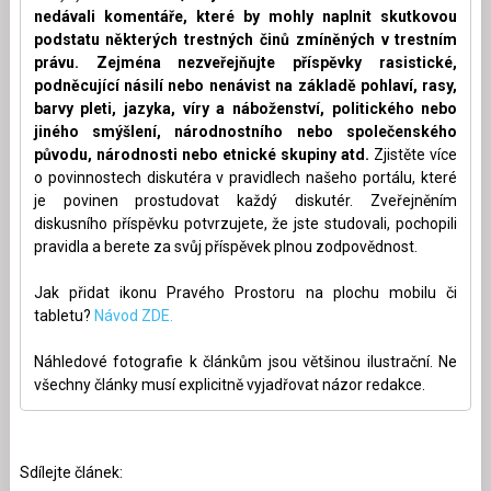
nedávali komentáře, které by mohly naplnit skutkovou
podstatu některých trestných činů zmíněných v trestním
právu. Zejména nezveřejňujte příspěvky rasistické,
podněcující násilí nebo nenávist na základě pohlaví, rasy,
barvy pleti, jazyka, víry a náboženství, politického nebo
jiného smýšlení, národnostního nebo společenského
původu, národnosti nebo etnické skupiny atd.
Zjistěte více
o povinnostech diskutéra v pravidlech našeho portálu, které
je povinen prostudovat každý diskutér. Zveřejněním
diskusního příspěvku potvrzujete, že jste studovali, pochopili
pravidla a berete za svůj příspěvek plnou zodpovědnost.
Jak přidat ikonu Pravého Prostoru na plochu mobilu či
tabletu?
Návod ZDE.
Náhledové fotografie k článkům jsou většinou ilustrační. Ne
všechny články musí explicitně vyjadřovat názor redakce.
Sdílejte článek: