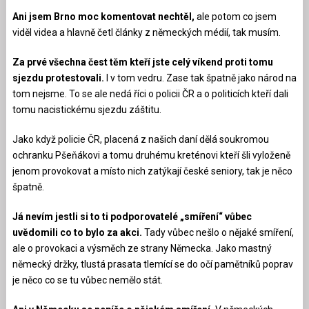
Ani jsem Brno moc komentovat nechtěl,
ale potom co jsem
viděl videa a hlavně četl články z německých médií, tak musím.
Za prvé všechna čest těm kteří jste celý víkend proti tomu
sjezdu protestovali.
I v tom vedru. Zase tak špatně jako národ na
tom nejsme. To se ale nedá říci o policii ČR a o politicích kteří dali
tomu nacistickému sjezdu záštitu.
Jako když policie ČR, placená z našich daní dělá soukromou
ochranku Pšeňákovi a tomu druhému kreténovi kteří šli vyloženě
jenom provokovat a místo nich zatýkají české seniory, tak je něco
špatně.
Já nevím jestli si to ti podporovatelé „smíření“ vůbec
uvědomili co to bylo za akci.
Tady vůbec nešlo o nějaké smíření,
ale o provokaci a výsměch ze strany Německa. Jako mastný
německý držky, tlustá prasata tlemící se do očí pamětníků poprav
je něco co se tu vůbec nemělo stát.