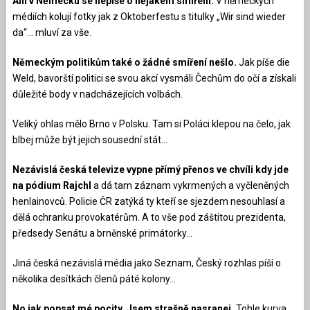
Ani v Německu se nepíše o nějakém smíření.
V německých
médiích kolují fotky jak z Oktoberfestu s titulky „Wir sind wieder
da“… mluví za vše.
Německým politikům také o žádné smíření nešlo.
Jak píše die
Weld, bavorští politici se svou akcí vysmáli Čechům do očí a získali
důležité body v nadcházejících volbách.
Veliký ohlas mělo Brno v Polsku. Tam si Poláci klepou na čelo, jak
blbej může být jejich sousední stát…
Nezávislá česká televize vypne přímý přenos ve chvíli kdy jde
na pódium Rajchl
a dá tam záznam vykrmených a vyčleněných
henlainovců. Policie ČR zatýká ty kteří se sjezdem nesouhlasí a
dělá ochranku provokatérům. A to vše pod záštitou prezidenta,
předsedy Senátu a brněnské primátorky…
Jiná česká nezávislá média jako Seznam, Český rozhlas píší o
několika desítkách členů páté kolony…
No jak popsat mé pocity. Jsem strašně nasranej.
Tohle kurva