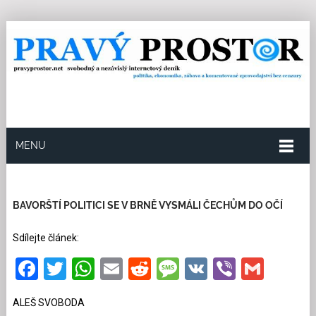
MENU
25.5.2026
Redakce
18
Kategorie:
Politika
2536
přečtení
BAVORŠTÍ POLITICI SE V BRNĚ VYSMÁLI ČECHŮM DO OČÍ
Sdílejte článek:
Facebook
Twitter
WhatsApp
Email
Reddit
Message
VK
Viber
Gmai
ALEŠ SVOBODA