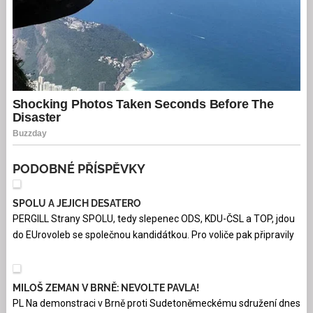
PODOBNÉ PŘÍSPĚVKY
SPOLU A JEJICH DESATERO
PERGILL Strany SPOLU, tedy slepenec ODS, KDU-ČSL a TOP, jdou
do EUrovoleb se společnou kandidátkou. Pro voliče pak připravily
MILOŠ ZEMAN V BRNĚ: NEVOLTE PAVLA!
PL Na demonstraci v Brně proti Sudetoněmeckému sdružení dnes