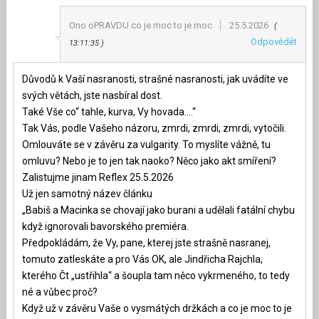
Ono oPRAVDU co je moc to je moc.
25.5.2026
Odpovědět
13:11:35
Důvodů k Vaší nasranosti, strašné nasranosti, jak uvádíte ve
svých větách, jste nasbíral dost.
Také Vše co“ tahle, kurva, Vy hovada….“
Tak Vás, podle Vašeho názoru, zmrdi, zmrdi, zmrdi, vytočili.
Omlouváte se v závěru za vulgarity. To myslíte vážně, tu
omluvu? Nebo je to jen tak naoko? Něco jako akt smíření?
Zalistujme jinam Reflex 25.5.2026
Už jen samotný název článku
„Babiš a Macinka se chovají jako burani a udělali fatální chybu
když ignorovali bavorského premiéra.
Předpokládám, že Vy, pane, kterej jste strašně nasranej,
tomuto zatleskáte a pro Vás OK, ale Jindřicha Rajchla,
kterého Čt „ustřihla“ a šoupla tam něco vykrmeného, to tedy
né a vůbec proč?
Když už v závěru Vaše o vysmátých držkách a co je moc to je