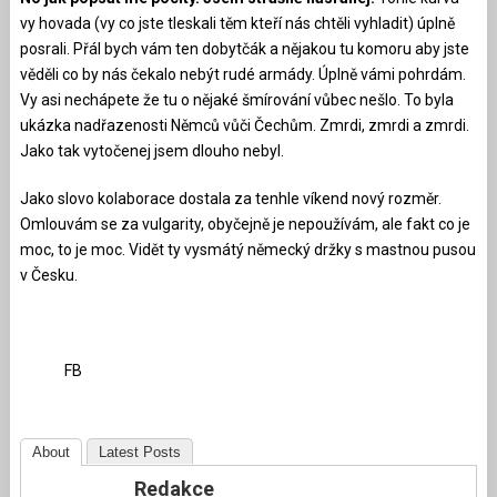
vy hovada (vy co jste tleskali těm kteří nás chtěli vyhladit) úplně
posrali. Přál bych vám ten dobytčák a nějakou tu komoru aby jste
věděli co by nás čekalo nebýt rudé armády. Úplně vámi pohrdám.
Vy asi nechápete že tu o nějaké šmírování vůbec nešlo. To byla
ukázka nadřazenosti Němců vůči Čechům. Zmrdi, zmrdi a zmrdi.
Jako tak vytočenej jsem dlouho nebyl.
Jako slovo kolaborace dostala za tenhle víkend nový rozměr.
Omlouvám se za vulgarity, obyčejně je nepoužívám, ale fakt co je
moc, to je moc. Vidět ty vysmátý německý držky s mastnou pusou
v Česku.
FB
About
Latest Posts
Redakce