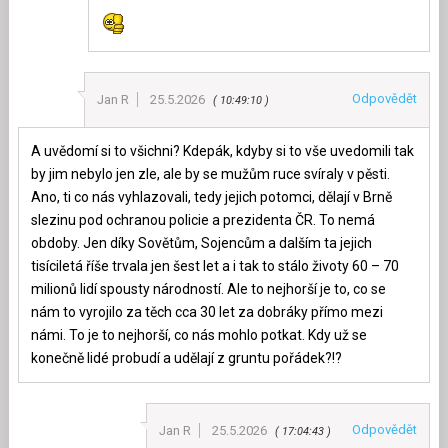
Odpovědět
Jan R
25.5.2026
10:49:10
A uvědomí si to všichni? Kdepák, kdyby si to vše uvedomili tak
by jim nebylo jen zle, ale by se mužům ruce svíraly v pěsti.
Ano, ti co nás vyhlazovali, tedy jejich potomci, dělají v Brně
slezinu pod ochranou policie a prezidenta ČR. To nemá
obdoby. Jen díky Sovětům, Sojencům a dalším ta jejich
tisíciletá říše trvala jen šest let a i tak to stálo životy 60 – 70
milionů lidí spousty národností. Ale to nejhorší je to, co se
nám to vyrojilo za těch cca 30 let za dobráky přímo mezi
námi. To je to nejhorší, co nás mohlo potkat. Kdy už se
konečně lidé probudí a udělají z gruntu pořádek?!?
Odpovědět
Jan R
25.5.2026
17:04:43