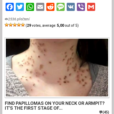
Facebook
Twitter
WhatsApp
Email
Reddit
Message
VK
Viber
Gmai
2536 přečtení
(
29
votes, average:
5,00
out of 5)
FIND PAPILLOMAS ON YOUR NECK OR ARMPIT?
IT'S THE FIRST STAGE OF...