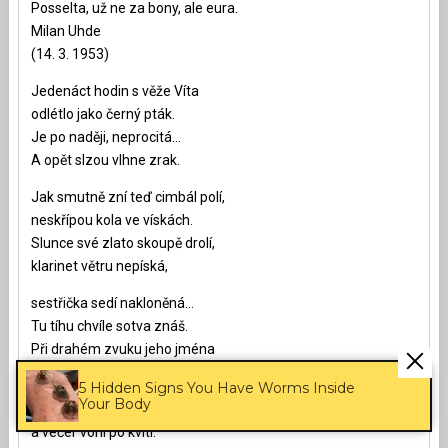
Posselta, už ne za bony, ale eura.
Milan Uhde
(14. 3. 1953)
Jedenáct hodin s věže Víta
odlétlo jako černý pták.
Je po naději, neprocitá…
A opět slzou vlhne zrak.
Jak smutně zní teď cimbál polí,
neskřípou kola ve vískách.
Slunce své zlato skoupě drolí,
klarinet větru nepíská,
sestřička sedí nakloněná…
Tu tíhu chvíle sotva znáš.
Při drahém zvuku jeho jména
palčivě bolí dětský pláč.
5 Hidden Signs You Have Worms Inside
Your Body
Jak bych šel nyní Prahou potmě
a večer voní po kvítí.