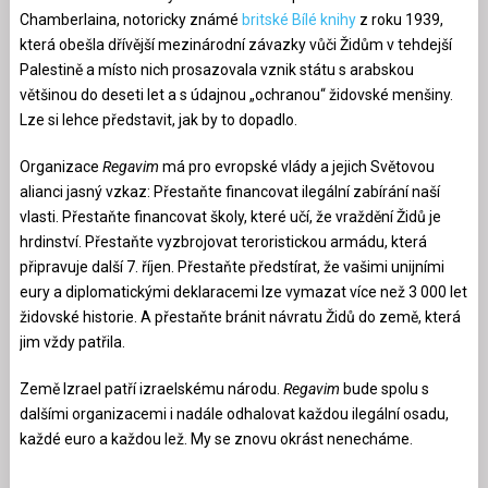
Chamberlaina, notoricky známé
britské
Bílé knihy
z roku 1939,
která obešla dřívější mezinárodní závazky vůči Židům v tehdejší
Palestině a místo nich prosazovala vznik státu s arabskou
většinou do deseti let a s údajnou „ochranou“ židovské menšiny.
Lze si lehce představit, jak by to dopadlo.
Organizace
Regavim
má pro evropské vlády a jejich Světovou
alianci jasný vzkaz: Přestaňte financovat ilegální zabírání naší
vlasti. Přestaňte financovat školy, které učí, že vraždění Židů je
hrdinství. Přestaňte vyzbrojovat teroristickou armádu, která
připravuje další 7. říjen. Přestaňte předstírat, že vašimi unijními
eury a diplomatickými deklaracemi lze vymazat více než 3 000 let
židovské historie. A přestaňte bránit návratu Židů do země, která
jim vždy patřila.
Země Izrael patří izraelskému národu.
Regavim
bude spolu s
dalšími organizacemi i nadále odhalovat každou ilegální osadu,
každé euro a každou lež. My se znovu okrást nenecháme.