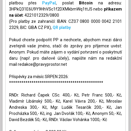
platbou přes
PayPal
, poslat
Bitcoin
na adresu:
3HPkQ31E6U9Y9HhVSc1f2DXMkbmWq1ttJ5 nebo
příkazem
na účet
: 4221012329/0800
(Pro platby ze zahraničí: IBAN: CZ07 0800 0000 0042 2101
2329, BIC: GIBA CZ PX),
QR platby
Pokud chcete podpořit PP a nechcete, abychom mezi dárci
zveřejnili vaše jméno, stačí do zprávy pro příjemce uvést:
Anonym. Pokud máte zájem o vydání potvrzení o poskytnutí
daru (např. pro daňové účely), napište nám na redakční
mail
redakce@pravyprostor.net
Příspěvky za měsíc SRPEN 2026:
**********************************************
RNDr. Richard Čapek CSc. 400,- Kč, Petr Franc 500,- Kč,
Vladimír Libánský 500,- Kč, Karel Vávra 200,- Kč, Miroslav
Andreska 300,- Kč, Mgr. Luděk Tesarčík 200,- Kč, Jan
Procházka 500,- Kč, ing. Jan Dvořák 100,- Kč, Anonym 50,- Kč,
David Bezděk 50,- Kč, RNDr. Václav Vohánka 1000,- Kč