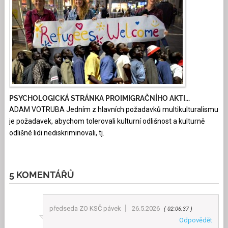
PSYCHOLOGICKÁ STRÁNKA PROIMIGRAČNÍHO AKTI...
ADAM VOTRUBA Jedním z hlavních požadavků multikulturalismu
je požadavek, abychom tolerovali kulturní odlišnost a kulturně
odlišné lidi nediskriminovali, tj.
5 KOMENTÁŘŮ
předseda ZO KSČ pávek
26.5.2026
02:06:37
Odpovědět