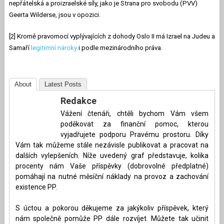
nepřátelská a proizraelské síly, jako je Strana pro svobodu (PVV)
Geerta Wilderse, jsou v opozici.
[2] Kromě pravomocí vyplývajících z dohody Oslo II má Izrael na Judeu a
Samaří
legitimní nároky
i podle mezinárodního práva.
About
Latest Posts
Redakce
Vážení čtenáři, chtěli bychom Vám všem
poděkovat za finanční pomoc, kterou
vyjadřujete podporu Pravému prostoru. Díky
Vám tak můžeme stále nezávisle publikovat a pracovat na
dalších vylepšeních. Níže uvedený graf představuje, kolika
procenty nám Vaše příspěvky (dobrovolné předplatné)
pomáhají na nutné měsíční náklady na provoz a zachování
existence PP.
S úctou a pokorou děkujeme za jakýkoliv příspěvek, který
nám společně pomůže PP dále rozvíjet. Můžete tak učinit