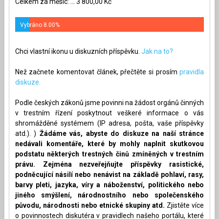
Celkem za měsíc: ... 3 800,00 Kč
Vybráno 8.00%
Chci vlastní ikonu u diskuzních příspěvku.
Jak na to?
Než začnete komentovat článek, přečtěte si prosím
pravidla
diskuze.
Podle českých zákonů jsme povinni na žádost orgánů činných
v trestním řízení poskytnout veškeré informace o vás
shromážděné systémem (IP adresa, pošta, vaše příspěvky
atd.). )
Žádáme vás, abyste do diskuze na naší stránce
nedávali komentáře, které by mohly naplnit skutkovou
podstatu některých trestných činů zmíněných v trestním
právu. Zejména nezveřejňujte příspěvky rasistické,
podněcující násilí nebo nenávist na základě pohlaví, rasy,
barvy pleti, jazyka, víry a náboženství, politického nebo
jiného smýšlení, národnostního nebo společenského
původu, národnosti nebo etnické skupiny atd.
Zjistěte více
o povinnostech diskutéra v pravidlech našeho portálu, které