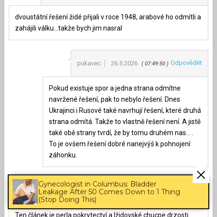
dvoustátní řešení židé přijali v roce 1948, arabové ho odmítli a
zahájili válku…takže bych jim nasral
Odpovědět
pukavec
26.5.2026
07:49:50
Pokud existuje spor a jedna strana odmítne
navržené řešení, pak to nebylo řešení. Dnes
Ukrajinci i Rusové také navrhují řešení, které druhá
strana odmítá. Takže to vlastně řešení není. A jistě
také obě strany tvrdí, že by tomu druhém nas… .
To je ovšem řešení dobré nanejvýš k pohnojení
záhonku.
Gynecologist in Columbus: Bladder
Odpovědět
Ethanol
26.5.2026
Leakage After 50 Comes Down to 1 Thing
07:51:21
(Stop Doing This)
Ten článek je perla pokrytectví a lžidovské chucpe drzosti.