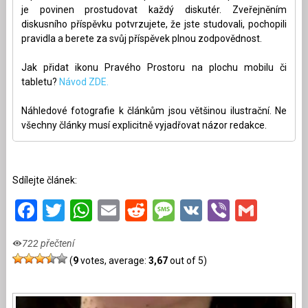
je povinen prostudovat každý diskutér. Zveřejněním
diskusního příspěvku potvrzujete, že jste studovali, pochopili
pravidla a berete za svůj příspěvek plnou zodpovědnost.
Jak přidat ikonu Pravého Prostoru na plochu mobilu či
tabletu?
Návod ZDE.
Náhledové fotografie k článkům jsou většinou ilustrační. Ne
všechny články musí explicitně vyjadřovat názor redakce.
Sdílejte článek:
Facebook
Twitter
WhatsApp
Email
Reddit
Message
VK
Viber
Gmai
722 přečtení
(
9
votes, average:
3,67
out of 5)