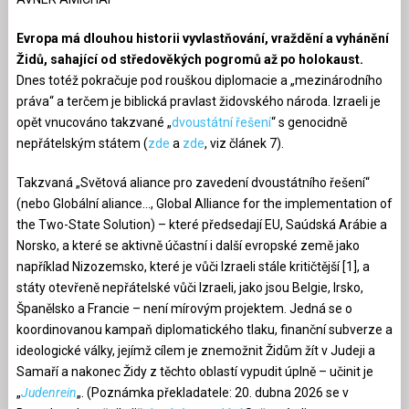
Evropa má dlouhou historii vyvlastňování, vraždění a vyhánění
Židů, sahající od středověkých pogromů až po holokaust.
Dnes totéž pokračuje pod rouškou diplomacie a „mezinárodního
práva“ a terčem je biblická pravlast židovského národa. Izraeli je
opět vnucováno takzvané „
dvoustátní řešení
“ s genocidně
nepřátelským státem (
zde
a
zde
, viz článek 7).
Takzvaná „Světová aliance pro zavedení dvoustátního řešení“
(nebo Globální aliance…, Global Alliance for the implementation of
the Two-State Solution) – které předsedají EU, Saúdská Arábie a
Norsko, a které se aktivně účastní i další evropské země jako
například Nizozemsko, které je vůči Izraeli stále kritičtější [1], a
státy otevřeně nepřátelské vůči Izraeli, jako jsou Belgie, Irsko,
Španělsko a Francie – není mírovým projektem. Jedná se o
koordinovanou kampaň diplomatického tlaku, finanční subverze a
ideologické války, jejímž cílem je znemožnit Židům žít v Judeji a
Samaří a nakonec Židy z těchto oblastí vypudit úplně – učinit je
„
Judenrein
„. (Poznámka překladatele: 20. dubna 2026 se v