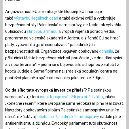
Angažovanost EU ale sahá ještě hlouběji. EU financuje
také
výstavbu ilegálních osad
a také aktivně cvičí a vyzbrojuje
bezpečnostní síly Palestinské samosprávy, de facto tak vytvořila
65tisícovou
stínovou armádu
. Evropští vojenští poradci vedou
programy na vojenské akademii v Jerichu a z fondů EU se hradí
platy, vybavení a „profesionalizace“ palestinských
bezpečnostních sil. Organizace
Regavim
opakovaně
odhalila
, že
příslušníci těchto bezpečnostních sil jsou často „ve dne důstojníci
a v noci teroristé“ – jedná se o bojovou sílu schopnou zaútočit z
kopců Judeje a Samaří přímo na izraelská populační centra na
pobřežní planině a spáchat masakry jako ten ze 7. října.
Co dalšího tato evropská investice přináší?
Palestinskou
samosprávu, která
indoktrinuje své děti pro příští válku
, jakési
„konečné řešení“, které Evropané sami nedokázali plně realizovat.
Navzdory opakovaným slibům Palestinské samosprávy unijním
dárcům zůstávají
učebnice Palestinské samosprávy
nadále plné
antisemitismu a džihádu. Evropský parlament tuto skutečnost