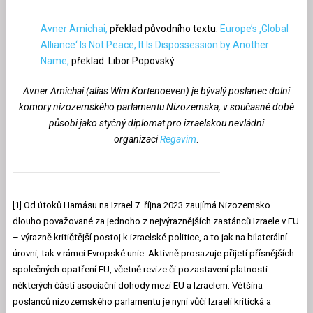
Avner Amichai,
překlad původního textu:
Europe’s ‚Global
Alliance‘ Is Not Peace, It Is Dispossession by Another
Name,
překlad: Libor Popovský
Avner Amichai (alias Wim Kortenoeven) je bývalý poslanec dolní
komory nizozemského parlamentu Nizozemska, v současné době
působí jako styčný diplomat pro izraelskou nevládní
organizaci
Regavim
.
[1] Od útoků Hamásu na Izrael 7. října 2023 zaujímá Nizozemsko –
dlouho považované za jednoho z nejvýraznějších zastánců Izraele v EU
– výrazně kritičtější postoj k izraelské politice, a to jak na bilaterální
úrovni, tak v rámci Evropské unie. Aktivně prosazuje přijetí přísnějších
společných opatření EU, včetně revize či pozastavení platnosti
některých částí asociační dohody mezi EU a Izraelem. Většina
poslanců nizozemského parlamentu je nyní vůči Izraeli kritická a