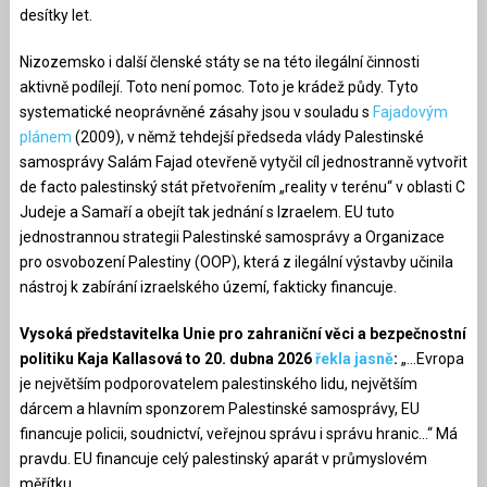
desítky let.
Nizozemsko i další členské státy se na této ilegální činnosti
aktivně podílejí. Toto není pomoc. Toto je krádež půdy. Tyto
systematické neoprávněné zásahy jsou v souladu s
Fajadovým
plánem
(2009), v němž tehdejší předseda vlády Palestinské
samosprávy Salám Fajad otevřeně vytyčil cíl jednostranně vytvořit
de facto palestinský stát přetvořením „reality v terénu“ v oblasti C
Judeje a Samaří a obejít tak jednání s Izraelem. EU tuto
jednostrannou strategii Palestinské samosprávy a Organizace
pro osvobození Palestiny (OOP), která z ilegální výstavby učinila
nástroj k zabírání izraelského území, fakticky financuje.
Vysoká představitelka Unie pro zahraniční věci a bezpečnostní
politiku Kaja Kallasová to 20. dubna 2026
řekla jasně
:
„…Evropa
je největším podporovatelem palestinského lidu, největším
dárcem a hlavním sponzorem Palestinské samosprávy, EU
financuje policii, soudnictví, veřejnou správu i správu hranic…“ Má
pravdu. EU financuje celý palestinský aparát v průmyslovém
měřítku.