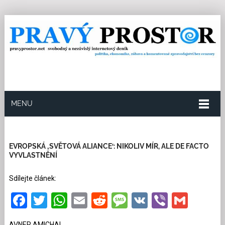
MENU
26.5.2026
Redakce
5
Kategorie:
Multikulturní
soužití
722 přečtení
EVROPSKÁ ‚SVĚTOVÁ ALIANCE‘: NIKOLIV MÍR, ALE DE FACTO
VYVLASTNĚNÍ
Sdílejte článek:
Facebook
Twitter
WhatsApp
Email
Reddit
Message
VK
Viber
Gmai
AVNER AMICHAI