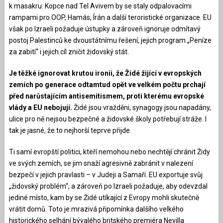
k masakru. Kopce nad Tel Avivem by se staly odpalovacími
rampami pro OOP, Hamás, Írán a další teroristické organizace. EU
však po Izraeli požaduje ústupky a zároveň ignoruje odmítavý
postoj Palestinců ke dvoustátnímu řešení, jejich program „Peníze
za zabití“ i jejich cíl zničit židovský stát.
Je těžké ignorovat krutou ironii, že Židé žijící v evropských
zemích po generace odtamtud opět ve velkém počtu prchají
před narůstajícím antisemitismem, proti kterému evropské
vlády a EU nebojují.
Židé jsou vražděni, synagogy jsou napadány,
ulice pro ně nejsou bezpečné a židovské školy potřebují stráže. I
tak je jasné, že to nejhorší teprve přijde.
Ti samí evropští politici, kteří nemohou nebo nechtějí chránit Židy
ve svých zemích, se jim snaží agresivně zabránit v nalezení
bezpečí v jejich pravlasti – v Judeji a Samaří. EU exportuje svůj
„židovský problém“, a zároveň po Izraeli požaduje, aby odevzdal
jediné místo, kam by se Židé utíkající z Evropy mohli skutečně
vrátit domů. Toto je mrazivá připomínka dalšího velkého
historického selhání bývalého britského premiéra Nevilla