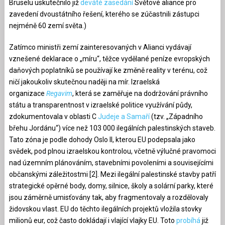
Bruselu uskutečnilo již
deváté zasedání
Světové aliance pro
zavedení dvoustátního řešení, kterého se zúčastnili zástupci
nejméně 60 zemí světa.)
Zatímco ministři zemí zainteresovaných v Alianci vydávají
vznešené deklarace o „míru“, těžce vydělané peníze evropských
daňových poplatníků se používají ke změně reality v terénu, což
ničí jakoukoliv skutečnou naději na mír. Izraelská
organizace
Regavim
, která se zaměřuje na dodržování právního
státu a transparentnost v izraelské politice využívání půdy,
zdokumentovala v oblasti C
Judeje a Samaří
(tzv. „Západního
břehu Jordánu“) více než 103 000 ilegálních palestinských staveb.
Tato zóna je podle dohody Oslo II, kterou EU podepsala jako
svědek, pod plnou izraelskou kontrolou, včetně výlučné pravomoci
nad územním plánováním, stavebními povoleními a souvisejícími
občanskými záležitostmi [2]. Mezi ilegální palestinské stavby patří
strategické opěrné body, domy, silnice, školy a solární parky, které
jsou záměrně umisťovány tak, aby fragmentovaly a rozdělovaly
židovskou vlast. EU do těchto ilegálních projektů vložila stovky
milionů eur, což často dokládají i vlající vlajky EU. Toto
probíhá
již