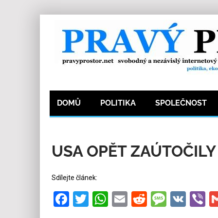
DOMŮ
POLITIKA
SPOLEČNOST
26.5.2026
Redakce
8
Kategorie:
Ze světa
USA OPĚT ZAÚTOČILY
Sdílejte článek:
Facebook
Twitter
WhatsApp
Email
Reddit
Messa
VK
V