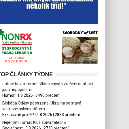
TOP ČLÁNKY TÝDNE
Jak se baví internet: Vláda chystá zrušení daní, prý
jsou nepopulární
Humor | 1.8.2026 | 6490 přečtení
Blokáda Oděsy potvrzena. Ukrajina se stává
vnitrozemským státem
Exklusivně pro PP | 1.8.2026 | 2883 přečtení
Nejenom Tomáš Klus zpívá falešně
Společnost | 3.8.2026 | 2730 přečtení