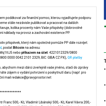
šem poděkovat za finanční pomoc, kterou vyjadřujete podporu
me stále nezávisle publikovat a pracovat na dalších
tavuje, kolika procenty nám Vaše příspěvky (dobrovolné
ní náklady na provoz a zachování existence PP.
liv příspěvek, který nám společně pomůže PP dále rozvíjet.
l
, poslat
Bitcoin
na adresu:
q1ttJ5 nebo
příkazem na účet
: 4221012329/0800
 0800 0000 0042 2101 2329, BIC: GIBA CZ PX),
QR platby
 abychom mezi dárci zveřejnili vaše jméno, stačí do zprávy
áte zájem o vydání potvrzení o poskytnutí daru (např. pro
ční mail
redakce@pravyprostor.net
*************
r Franc 500,- Kč, Vladimír Libánský 500,- Kč, Karel Vávra 200,-