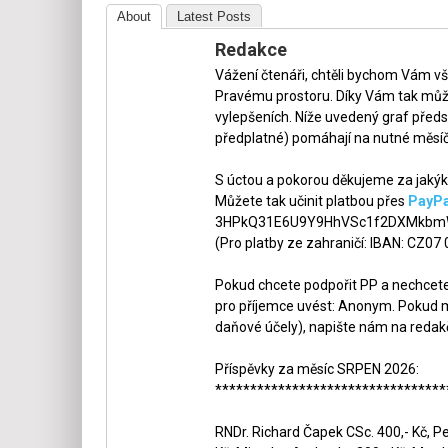
About
Latest Posts
Redakce
Vážení čtenáři, chtěli bychom Vám v
Pravému prostoru. Díky Vám tak může
vylepšeních. Níže uvedený graf předs
předplatné) pomáhají na nutné měsíč
S úctou a pokorou děkujeme za jakýko
Můžete tak učinit platbou přes
PayPa
3HPkQ31E6U9Y9HhVSc1f2DXMkbmW
(Pro platby ze zahraničí: IBAN: CZ07
Pokud chcete podpořit PP a nechcete,
pro příjemce uvést: Anonym. Pokud m
daňové účely), napište nám na redak
Příspěvky za měsíc SRPEN 2026:
*********************************
RNDr. Richard Čapek CSc. 400,- Kč, Pet