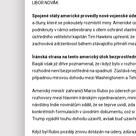
LIBOR NOVÁK
Spojené státy americké provedly nové vojenské úder
a čluny, které se pokoušely rozmístit miny. Americké úst
podniknuty v rámci sebeobrany s cílem ochránit vlastní
ústředního velitelství kapitán Tim Hawkins upřesnil, ž
zachovává zdrženlivost během stávajícího příměří m
Íránská strana na tento americký útok bezprostřed
Baqáí však již dříve poznamenal, že i když bylo v roz
rozhodně není bezprostředně na spadnutí. Zůstává neja
případnou mírovou dohodu mezi Washingtonem a Te
Americký ministr zahraničí Marco Rubio po úderech pro
rozhovory mezi hlavním íránským vyjednavačem, minis
návštěvy Indie novinářům sdělil, že se teprve uvidí, zda
konkrétních formulacích v úvodním dokumentu, což si v
Trump vyjádřil touhu dohodu uzavřít, avšak buď uzav
Když byl Rubio později znovu dotázán na údery, zdůraz