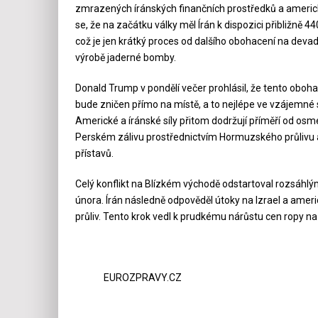
zmrazených íránských finančních prostředků a americ
se, že na začátku války měl Írán k dispozici přibližně
což je jen krátký proces od dalšího obohacení na deva
výrobě jaderné bomby.
Donald Trump v pondělí večer prohlásil, že tento ob
bude zničen přímo na místě, a to nejlépe ve vzájemné s
Americké a íránské síly přitom dodržují příměří od osm
Perském zálivu prostřednictvím Hormuzského průlivu a
přístavů.
Celý konflikt na Blízkém východě odstartoval rozsáhl
února. Írán následně odpověděl útoky na Izrael a amer
průliv. Tento krok vedl k prudkému nárůstu cen ropy na 
EUROZPRAVY.CZ