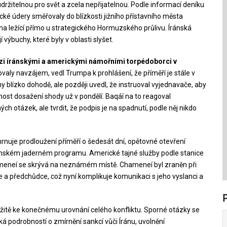
neudržitelnou pro svět a zcela nepřijatelnou. Podle informací deníku
ké údery směřovaly do blízkosti jižního přístavního města
a ležící přímo u strategického Hormuzského průlivu. Íránská
 výbuchy, které byly v oblasti slyšet.
ezi íránskými a americkými námořními torpédoborci v
valy navzájem, vedl Trumpa k prohlášení, že příměří je stále v
y blízko dohodě, ale později uvedl, že instruoval vyjednavače, aby
ost dosažení shody už v pondělí. Baqáí na to reagoval
h otázek, ale tvrdit, že podpis je na spadnutí, podle něj nikdo
je prodloužení příměří o šedesát dní, opětovné otevření
ránském jaderném programu. Americké tajné služby podle stanice
ameneí se skrývá na neznámém místě. Chameneí byl zraněn při
ce a předchůdce, což nyní komplikuje komunikaci s jeho vyslanci a
itě ke konečnému urovnání celého konfliktu. Sporné otázky se
á podrobností o zmírnění sankcí vůči Íránu, uvolnění