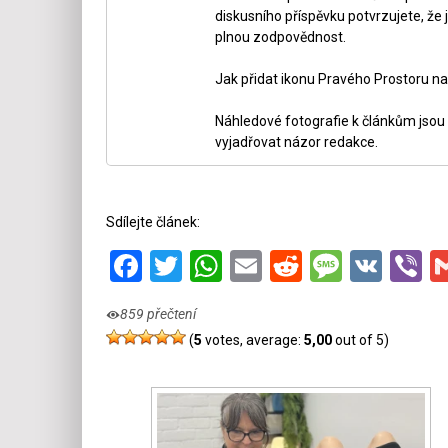
diskusního příspěvku potvrzujete, že j
plnou zodpovědnost.
Jak přidat ikonu Pravého Prostoru na
Náhledové fotografie k článkům jsou v
vyjadřovat názor redakce.
Sdílejte článek:
Facebook
Twitter
WhatsApp
Email
Reddit
Messa
VK
V
859 přečtení
(
5
votes, average:
5,00
out of 5)