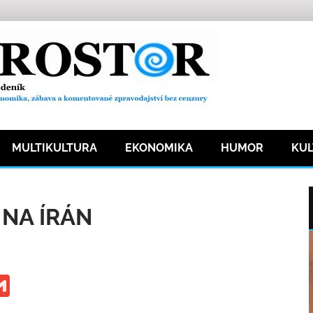
MULTIKULTURA
EKONOMIKA
HUMOR
KU
859 přečtení
 NA ÍRÁN
ge
iber
Gmail