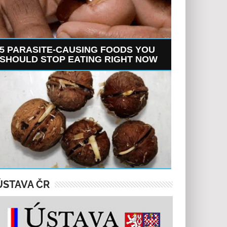
5 PARASITE-CAUSING FOODS YOU
SHOULD STOP EATING RIGHT NOW
ÚSTAVA ČR