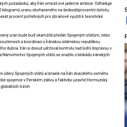
kých požadavků, aby Írán omezil své jaderné ambice. Odhaduje
 440 kilogramů uranu obohaceného na šedesátiprocentní čistotu,
desát procent potřebných pro zbraňové využití k teoretické
ohacený uran bude buď okamžitě předán Spojeným státům, nebo
oučinnosti a koordinaci s Íránskou islámskou republikou.
ého dubna. Írán si dosud udržoval kontrolu nad lodní dopravou v
 Námořnictvo Spojených států se snažilo o blokádu íránských
ými údery Spojených států a Izraele na Írán dvacátého osmého
ické spojence v Perském zálivu a fakticky uzavřel Hormuzský
globálních trzích.