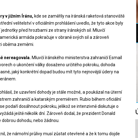
y v jižním Íránu,
kde se zaměřily na íránská raketová stanoviště
řední velitelství v oficiálním prohlášení uvedlo, že tyto akce byly
 jednotky před hrozbami ze strany íránských sil. Mluvčí
e americká armáda pokračuje v obraně svých sil a zároveň
ezi oběma zeměmi.
ně nereagovala.
Mluvčí íránského ministerstva zahraničí Esmaíl
hovorech o ukončení války dosaženo určitého pokroku, dohoda
sné, jaký konkrétní dopad budou mít tyto nejnovější údery na
heránem.
hlásil, že uzavření dohody je stále možné, a poukázal na úterní
trem zahraničí a katarským premiérem. Rubio během oficiální
 se podaří dosáhnout pokroku, jelikož se intenzivně diskutuje o
yžádá ještě několik dní. Zároveň dodal, že prezident Donald
ře dobrou dohodu, nebo žádnou.
nil, že námořní průlivy musí zůstat otevřené a že k tomu dojde