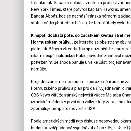
tak jako tak. Situaci v oblasti označil za protiprávní, 
New York Times, které potvrdil kapitán Hawkins, americ
Bandar Abbás, kde se nachází íránská námořní základn
státní média již předtím hlásila, že tamní úřady vyšetřují
K napětí dochází poté, co začátkem května střet m
Hormuzském průlivu,
ze kterého se obě strany obviňo
platnosti. Během víkendu Trump naznačil, že jsou stran
nikam nespěchali, ačkoli Rubio původně zmiňoval možn
potvrzením, že shoda panuje u velké části projednávanýc
nemůže.
Projednávané memorandum o porozumění údajně zahrnu
Hormuzského průlivu a plán pro další vyjednávání o í
CBS News věří, že íránský nejvyšší vůdce Mojtaba Ch
izraelském úderu v první den války, který zabil jeho ot
zpomaluje tempo rozhovorů s USA.
Podle amerických médií tyto diskuse nepovedou okamž
budou pravděpodobně vyjednávat až později, což se týk