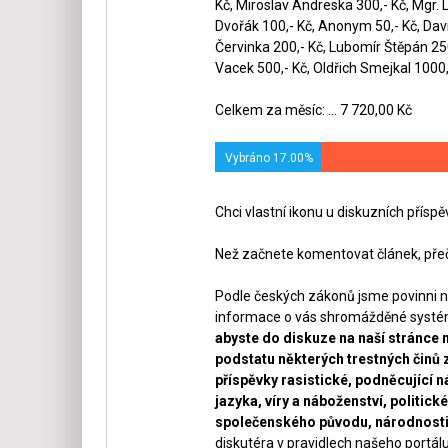
Kč, Miroslav Andreska 300,- Kč, Mgr. 
Dvořák 100,- Kč, Anonym 50,- Kč, Dav
Červinka 200,- Kč, Lubomír Štěpán 250,
Vacek 500,- Kč, Oldřich Smejkal 1000,-
Celkem za měsíc: ... 7 720,00 Kč
Vybráno 17.00%
Chci vlastní ikonu u diskuzních přísp
Než začnete komentovat článek, přeč
Podle českých zákonů jsme povinni n
informace o vás shromážděné systéme
abyste do diskuze na naší stránce 
podstatu některých trestných činů 
příspěvky rasistické, podněcující ná
jazyka, víry a náboženství, politi
společenského původu, národnosti 
diskutéra v pravidlech našeho portálu