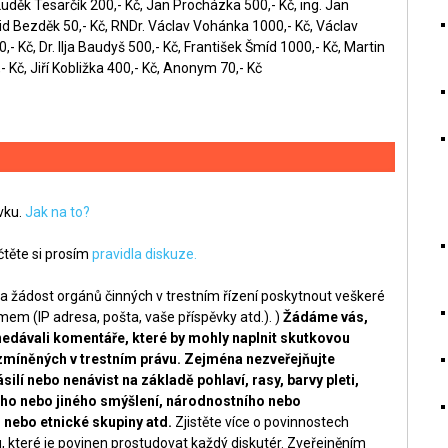
Luděk Tesarčík 200,- Kč, Jan Procházka 500,- Kč, ing. Jan
id Bezděk 50,- Kč, RNDr. Václav Vohánka 1000,- Kč, Václav
- Kč, Dr. Ilja Baudyš 500,- Kč, František Šmíd 1000,- Kč, Martin
 Kč, Jiří Kobližka 400,- Kč, Anonym 70,- Kč
ěvku.
Jak na to?
těte si prosím
pravidla diskuze.
a žádost orgánů činných v trestním řízení poskytnout veškeré
m (IP adresa, pošta, vaše příspěvky atd.). )
Žádáme vás,
nedávali komentáře, které by mohly naplnit skutkovou
zmíněných v trestním právu. Zejména nezveřejňujte
silí nebo nenávist na základě pohlaví, rasy, barvy pleti,
ckého nebo jiného smýšlení, národnostního nebo
nebo etnické skupiny atd.
Zjistěte více o povinnostech
, které je povinen prostudovat každý diskutér. Zveřejněním