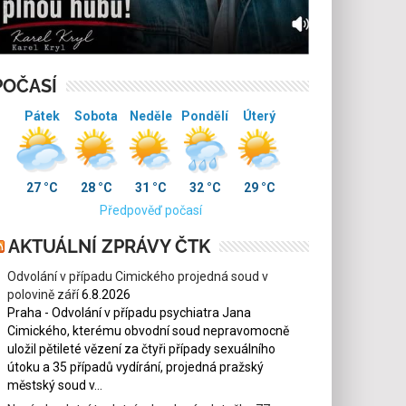
POČASÍ
Pátek
Sobota
Neděle
Pondělí
Úterý
27 °C
28 °C
31 °C
32 °C
29 °C
Předpověď počasí
AKTUÁLNÍ ZPRÁVY ČTK
Odvolání v případu Cimického projedná soud v
polovině září
6.8.2026
Praha - Odvolání v případu psychiatra Jana
Cimického, kterému obvodní soud nepravomocně
uložil pětileté vězení za čtyři případy sexuálního
útoku a 35 případů vydírání, projedná pražský
městský soud v...