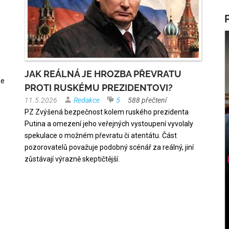
JAK REÁLNÁ JE HROZBA PŘEVRATU
se
PROTI RUSKÉMU PREZIDENTOVI?
11.5.2026
Redakce
5
588 přečtení
PZ Zvýšená bezpečnost kolem ruského prezidenta
Putina a omezení jeho veřejných vystoupení vyvolaly
spekulace o možném převratu či atentátu. Část
pozorovatelů považuje podobný scénář za reálný, jiní
zůstávají výrazně skeptičtější.