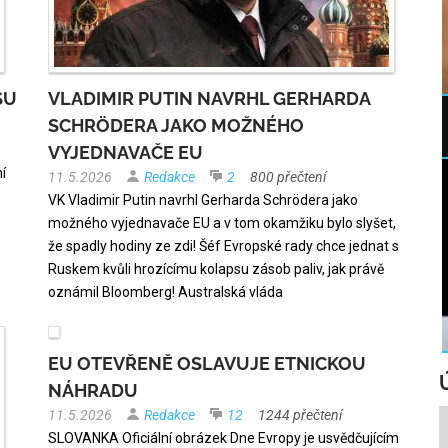
SU
VLADIMIR PUTIN NAVRHL GERHARDA
SCHRÖDERA JAKO MOŽNÉHO
VYJEDNAVAČE EU
í
11.5.2026
Redakce
2
800 přečtení
VK Vladimir Putin navrhl Gerharda Schrödera jako
možného vyjednavače EU a v tom okamžiku bylo slyšet,
že spadly hodiny ze zdi! Šéf Evropské rady chce jednat s
Ruskem kvůli hrozícímu kolapsu zásob paliv, jak právě
oznámil Bloomberg! Australská vláda
EU OTEVŘENĚ OSLAVUJE ETNICKOU
NÁHRADU
11.5.2026
Redakce
12
1244 přečtení
SLOVANKA Oficiální obrázek Dne Evropy je usvědčujícím