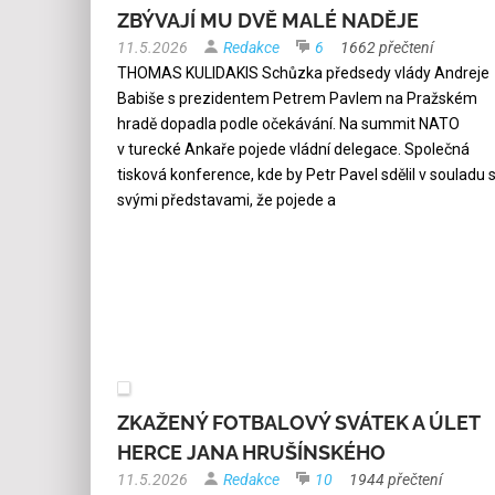
ZBÝVAJÍ MU DVĚ MALÉ NADĚJE
11.5.2026
Redakce
6
1662 přečtení
THOMAS KULIDAKIS Schůzka předsedy vlády Andreje
Babiše s prezidentem Petrem Pavlem na Pražském
hradě dopadla podle očekávání. Na summit NATO
v turecké Ankaře pojede vládní delegace. Společná
tisková konference, kde by Petr Pavel sdělil v souladu 
svými představami, že pojede a
ZKAŽENÝ FOTBALOVÝ SVÁTEK A ÚLET
HERCE JANA HRUŠÍNSKÉHO
11.5.2026
Redakce
10
1944 přečtení