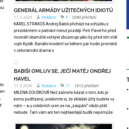
st
nou
GENERÁL ARMÁDY UŽITEČNÝCH IDIOTŮ
11.5.2026
Redakce
9
2080 přečtení
KAREL STRAKOŠ Andrej Babiš přichází na schůzku s
prezidentem o patnáct minut později. Petr Pavel ho před
novináři okamžitě veřejně zbuzeruje jako by před ním stál
vojín Kyslík. Banální incident se během pár hodin proměnil
v celonárodní drama o
BABIŠI OMLUV SE, JEČÍ MATĚJ ONDŘEJ
HAVEL
lo
11.5.2026
Redakce
17
1812 přečtení
jen
MILENA DOUŠKOVÁ Než začnete kázat o tom, kdo je
,
komu podřízený, uvědomte si, že skládat účty budete vy
y
nám – a u volebních uren se na „zaspání“ nikdo ptát
nebude. Tam vám ani ten nejhlasitější budík nepomůže.