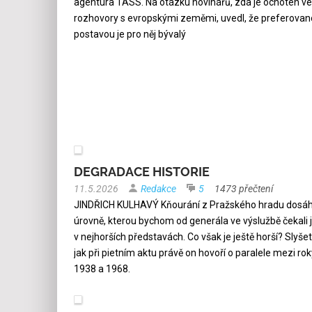
agentura TASS. Na otázku novinářů, zda je ochoten vé
rozhovory s evropskými zeměmi, uvedl, že preferova
postavou je pro něj bývalý
DEGRADACE HISTORIE
11.5.2026
Redakce
5
1473 přečtení
JINDŘICH KULHAVÝ Kňourání z Pražského hradu dosáh
úrovně, kterou bychom od generála ve výslužbě čekali 
v nejhorších představách. Co však je ještě horší? Slyšet
jak při pietním aktu právě on hovoří o paralele mezi rok
1938 a 1968.