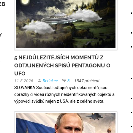
EB
y
a
5 NEJDŮLEŽITĚJŠÍCH MOMENTŮ Z
e
ODTAJNĚNÝCH SPISŮ PENTAGONU O
UFO
11.5.2026
Redakce
8
1547 přečtení
SLOVANKA Součástí odtajněných dokumentů jsou
obrázky či videa různých neidentifikovaných objektů a
výpovědi svědků nejen z USA, ale z celého světa.