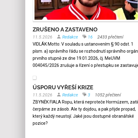
ZRUŠENO A ZASTAVENO
11.5.2026
Redakce
16
2433 přečtení
VIDLÁK Motto: V souladu s ustanovením § 90 odst. 1
písm. a) správního řádu se rozhodnutí správního orgá
prvního stupně ze dne 19.01.2026, čj. MeUVM
004045/2026 zrušuje a řízení o přestupku se zastavuj
ÚSPORU VYŘEŠÍ KRIZE
11.5.2026
Redakce
3
1052 přečtení
ZBYNĚK FIALA Ropu, která neproteče Hormúzem, zat
čerpáme ze zásob. Ale ty dojdou, a pak přijde propad,
který každý neustojí. Jaké jsou dostupné obranářské
pozice?