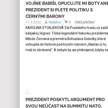
VOJÍNE BABIŠI, OPUCUJTE MI BOTY AN
PREZIDENT SI PLETE POLITIKU S
ČERNÝMI BARONY
11.5.2026
Redakce
8
1683 přečtení
KAROLINA STONJEKOVÁ Zdi Pražského hradu už zažil
kdejakou legraci. Třeba legendární tiskovku prezident
Miloše Zemana a premiéra Bohuslava Sobotky, která
vstoupila do historie pod krycím názvem „Nastav si to,
máš to obráceně“. A nebylo by asi překvapivé, kdyby s
PREZIDENT POSKYTL ARGUMENT PRO
SVOU NEÚČAST NA SUMMITU NATO.