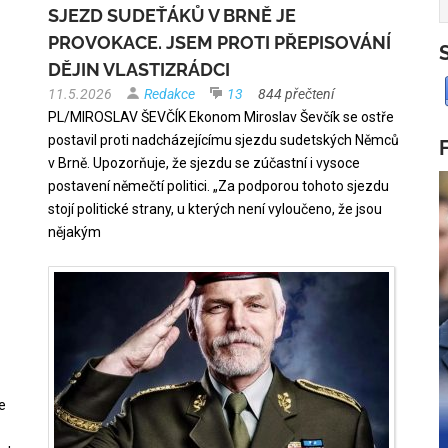
SJEZD SUDEŤÁKŮ V BRNĚ JE
PROVOKACE. JSEM PROTI PŘEPISOVÁNÍ
DĚJIN VLASTIZRÁDCI
11.5.2026
Redakce
13
844 přečtení
PL/MIROSLAV ŠEVČÍK Ekonom Miroslav Ševčík se ostře
postavil proti nadcházejícímu sjezdu sudetských Němců
v Brně. Upozorňuje, že sjezdu se zúčastní i vysoce
postavení němečtí politici. „Za podporou tohoto sjezdu
stojí politické strany, u kterých není vyloučeno, že jsou
nějakým
e