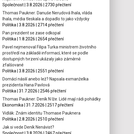
Společnost | 3.8.2026 | 2730 přečtení
Thomas Paukner: Danuše Nerudová lhala, vláda
lhala, média tleskala a dopadlo to jako vždycky
Politika | 3.8.2026 | 2714 přečtení
Pan prezident se zase odkopal
Politika | 1.8.2026 | 2654 přečtení
Pavel nejmenoval Filipa Turka ministrem životního
prostředí na základě informací, které se podle
dostupných tvrzení ukázaly jako záměrně
zfalšované
Politika | 3.8.2026 | 2551 přečtení
Domácí násilí anebo lež? Napsala exmanželka
prezidenta Hana Pavlová
Politika | 31.7.2026 | 2546 přečtení
Thomas Paukner: Deník N lže. Lidé mají rádi pohádky
Ekonomika | 31.7.2026 | 2517 přečtení
Vidlák: Znám identitu Thomase Pauknera
Politika | 2.8.2026 | 2510 přečtení
Jak si vede Deník Nenávist?
Společnost | 3.8.2026 | 2467 přečtení