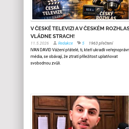
V ČESKÉ TELEVIZI A V ČESKÉM ROZHLA
VLÁDNE STRACH!
11.5.2026
Redakce
5
1963 přečtení
IVAN DAVID Vážení přátelé, ti, kteří ukradli veřejnoprávn
média, se obávají, že ztratí příležitost uplatňovat
svobodnou zvůli.