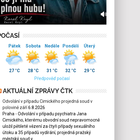
POČASÍ
Pátek
Sobota
Neděle
Pondělí
Úterý
27 °C
28 °C
31 °C
32 °C
29 °C
Předpověď počasí
AKTUÁLNÍ ZPRÁVY ČTK
Odvolání v případu Cimického projedná soud v
polovině září
6.8.2026
Praha - Odvolání v případu psychiatra Jana
Cimického, kterému obvodní soud nepravomocně
uložil pětileté vězení za čtyři případy sexuálního
útoku a 35 případů vydírání, projedná pražský
městský soud v...