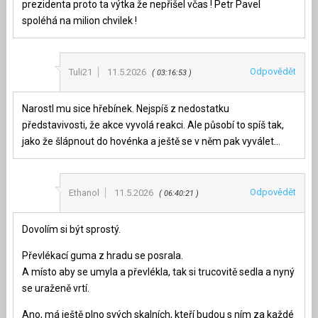
prezidenta proto ta výtka že nepřišel včas ! Petr Pavel
spoléhá na milion chvilek !
Odpovědět
Tuli21
11.5.2026
03:16:53
Narostl mu sice hřebínek. Nejspíš z nedostatku
představivosti, že akce vyvolá reakci. Ale působí to spíš tak,
jako že šlápnout do hovénka a ještě se v něm pak vyválet…
Odpovědět
Ethanol
11.5.2026
06:40:21
Dovolím si být sprostý.
Převlékací guma z hradu se posrala.
A místo aby se umyla a převlékla, tak si trucovitě sedla a nyný
se uraženě vrtí.
Ano, má ještě plno svých skalních, kteří budou s ním za každé