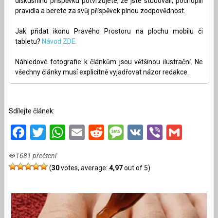
diskusního příspěvku potvrzujete, že jste studovali, pochopili
pravidla a berete za svůj příspěvek plnou zodpovědnost.
Jak přidat ikonu Pravého Prostoru na plochu mobilu či
tabletu?
Návod ZDE.
Náhledové fotografie k článkům jsou většinou ilustrační. Ne
všechny články musí explicitně vyjadřovat názor redakce.
Sdílejte článek:
Facebook
Twitter
WhatsApp
Email
Reddit
Message
VK
Viber
Gmai
1681 přečtení
(
30
votes, average:
4,97
out of 5)