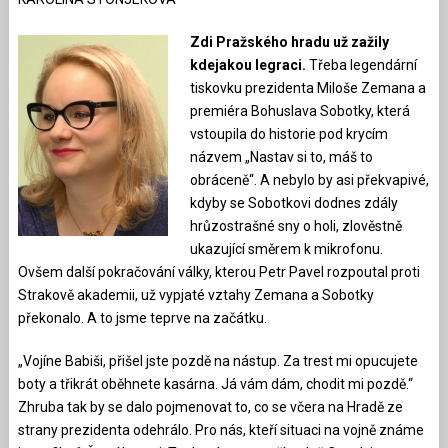
Zdi Pražského hradu už zažily
kdejakou legraci.
Třeba legendární
tiskovku prezidenta Miloše Zemana a
premiéra Bohuslava Sobotky, která
vstoupila do historie pod krycím
názvem „Nastav si to, máš to
obráceně“. A nebylo by asi překvapivé,
kdyby se Sobotkovi dodnes zdály
hrůzostrašné sny o holi, zlověstně
ukazující směrem k mikrofonu.
Ovšem další pokračování války, kterou Petr Pavel rozpoutal proti
Strakově akademii, už vypjaté vztahy Zemana a Sobotky
překonalo. A to jsme teprve na začátku.
„Vojíne Babiši, přišel jste pozdě na nástup. Za trest mi opucujete
boty a třikrát oběhnete kasárna. Já vám dám, chodit mi pozdě.“
Zhruba tak by se dalo pojmenovat to, co se včera na Hradě ze
strany prezidenta odehrálo. Pro nás, kteří situaci na vojně známe