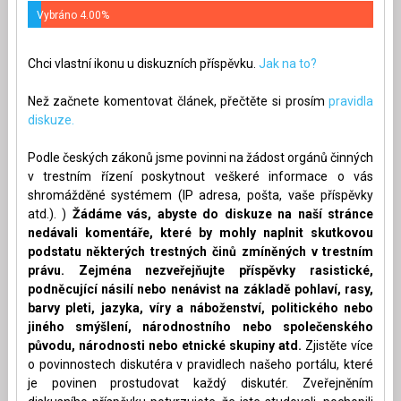
Vybráno 4.00%
Chci vlastní ikonu u diskuzních příspěvku.
Jak na to?
Než začnete komentovat článek, přečtěte si prosím
pravidla
diskuze.
Podle českých zákonů jsme povinni na žádost orgánů činných
v trestním řízení poskytnout veškeré informace o vás
shromážděné systémem (IP adresa, pošta, vaše příspěvky
atd.). )
Žádáme vás, abyste do diskuze na naší stránce
nedávali komentáře, které by mohly naplnit skutkovou
podstatu některých trestných činů zmíněných v trestním
právu. Zejména nezveřejňujte příspěvky rasistické,
podněcující násilí nebo nenávist na základě pohlaví, rasy,
barvy pleti, jazyka, víry a náboženství, politického nebo
jiného smýšlení, národnostního nebo společenského
původu, národnosti nebo etnické skupiny atd.
Zjistěte více
o povinnostech diskutéra v pravidlech našeho portálu, které
je povinen prostudovat každý diskutér. Zveřejněním