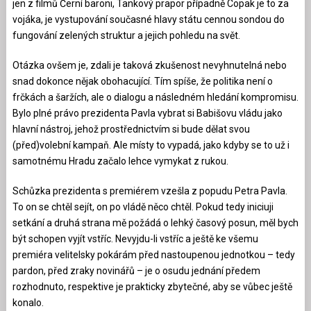
jen z filmů Černí baroni, Tankový prapor případně Copak je to za
vojáka, je vystupování současné hlavy státu cennou sondou do
fungování zelených struktur a jejich pohledu na svět.
Otázka ovšem je, zdali je taková zkušenost nevyhnutelná nebo
snad dokonce nějak obohacující. Tím spíše, že politika není o
frčkách a šaržích, ale o dialogu a následném hledání kompromisu.
Bylo plné právo prezidenta Pavla vybrat si Babišovu vládu jako
hlavní nástroj, jehož prostřednictvím si bude dělat svou
(před)volební kampaň. Ale místy to vypadá, jako kdyby se to už i
samotnému Hradu začalo lehce vymykat z rukou.
Schůzka prezidenta s premiérem vzešla z popudu Petra Pavla.
To on se chtěl sejít, on po vládě něco chtěl. Pokud tedy iniciuji
setkání a druhá strana mě požádá o lehký časový posun, měl bych
být schopen vyjít vstříc. Nevyjdu-li vstříc a ještě ke všemu
premiéra velitelsky pokárám před nastoupenou jednotkou – tedy
pardon, před zraky novinářů – je o osudu jednání předem
rozhodnuto, respektive je prakticky zbytečné, aby se vůbec ještě
konalo.