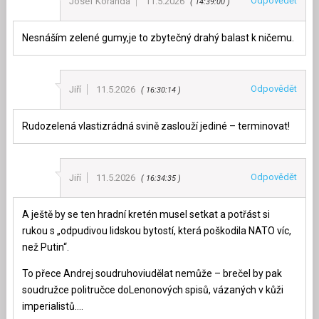
Odpovědět
Josef Koranda
11.5.2026
14:39:00
Nesnáším zelené gumy,je to zbytečný drahý balast k ničemu.
Odpovědět
Jiří
11.5.2026
16:30:14
Rudozelená vlastizrádná svině zaslouží jediné – terminovat!
Odpovědět
Jiří
11.5.2026
16:34:35
A ještě by se ten hradní kretén musel setkat a potřást si
rukou s „odpudivou lidskou bytostí, která poškodila NATO víc,
než Putin“.
To přece Andrej soudruhoviudělat nemůže – brečel by pak
soudružce politručce doLenonových spisů, vázaných v kůži
imperialistů….