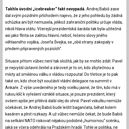
Takhle úvodní „icebreaker“ fakt nevypadá.
Andrej Babiš zase
dal svým pozdním příchodem najevo, že z jeho pohledu by žádná
schůzka ani být nemusela, jelikož zahraniční politiku určuje vláda,
nikoli hlava státu. Včerejší prezidentská šaráda tak byla užitečná
asi jako flinta se zalitou hlavní, neboť, řečeno slovy jiného
věhlasného vojáka, Josefa Švejka, se „obě strany zakopaly v
předem připravených pozicích“.
Situace přitom vůbec není tak složitá, jak by se mohlo zdát. Pavel
je nejvyšší ústavní činitel a zároveň je to on, kdo zbytečnou a
místy až směšnou válku s vládou rozpoutal. Do třetice je to pak
také on, kdo chce být součástí vládní delegace na summit v
Ankaře. Z výše uvedeného je tedy vcelku jasné, že tím, kdo má v
rukou klíč k vyřešení vzniklé situace, je pouze prezident, který
ovšem spíše jen přilévá další olej do ohně. Pavel vskutku nemůže
očekávat, že Andrej Babiš bude leštit bagančata, běhat kolem
kasáren a plnit rozkazy. A už vůbec nemůže čekat, že bude Babiš
na setkání NATO riskovat nějakou podobně „humornou“ scénku,
jaká se včera odehrála na Pražském hradě. Tohle je politika, ne