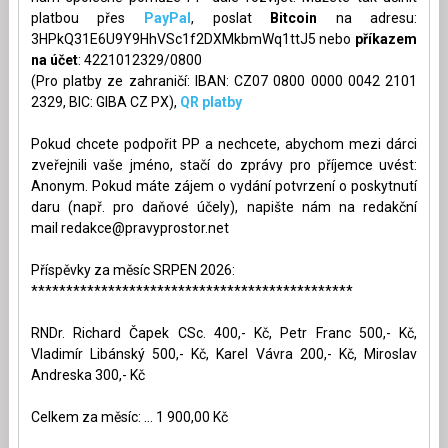
platbou přes
PayPal
, poslat
Bitcoin
na adresu:
3HPkQ31E6U9Y9HhVSc1f2DXMkbmWq1ttJ5 nebo
příkazem
na účet
: 4221012329/0800
(Pro platby ze zahraničí: IBAN: CZ07 0800 0000 0042 2101
2329, BIC: GIBA CZ PX),
QR platby
Pokud chcete podpořit PP a nechcete, abychom mezi dárci
zveřejnili vaše jméno, stačí do zprávy pro příjemce uvést:
Anonym. Pokud máte zájem o vydání potvrzení o poskytnutí
daru (např. pro daňové účely), napište nám na redakční
mail
redakce@pravyprostor.net
Příspěvky za měsíc SRPEN 2026:
**********************************************
RNDr. Richard Čapek CSc. 400,- Kč, Petr Franc 500,- Kč,
Vladimír Libánský 500,- Kč, Karel Vávra 200,- Kč, Miroslav
Andreska 300,- Kč
Celkem za měsíc: ... 1 900,00 Kč