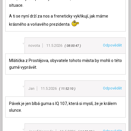
situace.
A ti se nyní drží za nos a freneticky vykřikují, jak máme
krásného a voňavého prezidenta.
Odpovědět
novota
11.5.2026
08:00:47
Mlátička z Prostějova, obyvatele tohoto města by mohli o této
gumě vyprávět.
Odpovědět
Jan
11.5.2026
11:52:10
Pávek je jen blbá guma s IQ 107, která si myslí, že je králem
slunce.