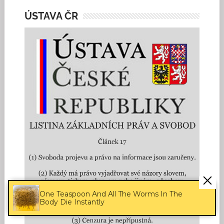
ÚSTAVA ČR
One Teaspoon And All The Worms In The
Body Die Instantly