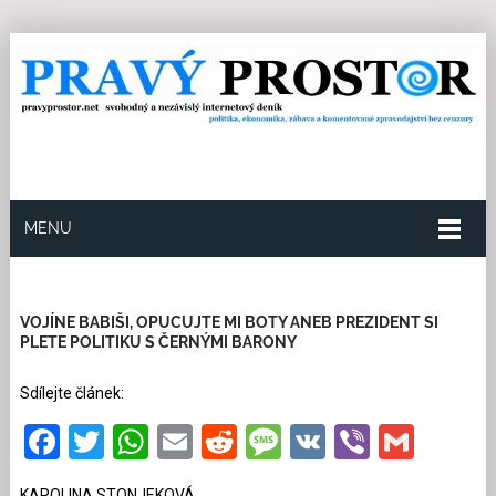
MENU
11.5.2026
Redakce
8
Kategorie:
Politika
1681
přečtení
VOJÍNE BABIŠI, OPUCUJTE MI BOTY ANEB PREZIDENT SI
PLETE POLITIKU S ČERNÝMI BARONY
Sdílejte článek:
Facebook
Twitter
WhatsApp
Email
Reddit
Message
VK
Viber
Gmai
KAROLINA STONJEKOVÁ