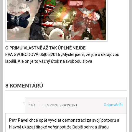
O PRIMU VLASTNĚ AŽ TAK ÚPLNĚ NEJDE
EVA SVOBODOVÁ 05|06|2016 „Myslel jsem, že jde o okrajovou
lapálii. Ale on je to vážný útok na svobodu slova
8 KOMENTÁŘŮ
Odpovědět
hela
11.5.2026
00:24:25
Petr Pavel chce opět vyvolat demonstraci za svojí potporu a
hlavně ukázat široké veřejnosti že Babiš pohrda úřadu