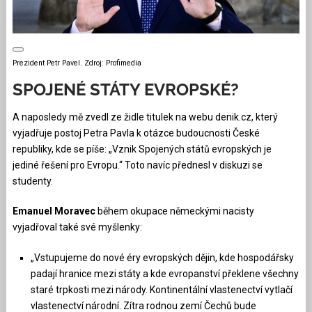
Prezident Petr Pavel. Zdroj: Profimedia
SPOJENÉ STÁTY EVROPSKÉ?
A naposledy mě zvedl ze židle titulek na webu denik.cz, který
vyjadřuje postoj Petra Pavla k otázce budoucnosti České
republiky, kde se píše: „Vznik Spojených států evropských je
jediné řešení pro Evropu.“ Toto navíc přednesl v diskuzi se
studenty.
Emanuel Moravec
během okupace německými nacisty
vyjadřoval také své myšlenky:
„Vstupujeme do nové éry evropských dějin, kde hospodářsky
padají hranice mezi státy a kde evropanství překlene všechny
staré trpkosti mezi národy. Kontinentální vlastenectví vytlačí
vlastenectví národní. Zítra rodnou zemí Čechů bude