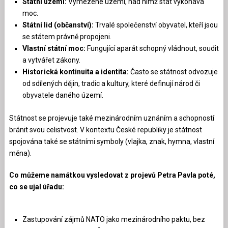
Státní území:
Vymezené území, nad nímž stát vykonává
moc.
Státní lid (občanství):
Trvalé společenství obyvatel, kteří jsou
se státem právně propojeni.
Vlastní státní moc:
Fungující aparát schopný vládnout, soudit
a vytvářet zákony.
Historická kontinuita a identita:
Často se státnost odvozuje
od sdílených dějin, tradic a kultury, které definují národ či
obyvatele daného území.
Státnost se projevuje také mezinárodním uznáním a schopností
bránit svou celistvost. V kontextu České republiky je státnost
spojována také se státními symboly (vlajka, znak, hymna, vlastní
měna).
Co můžeme namátkou vysledovat z projevů Petra Pavla poté,
co se ujal úřadu:
Zastupování zájmů NATO jako mezinárodního paktu, bez