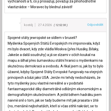
vychcanosti a ti, co ji prosazují, považuji za plnohodnotné
vlastizrádce – Moravec by blednul závistí!
Odpovědět
kostěj
27.4.2026
12:52:30
Spojené státy jewropské se sídlem v bruseli?
Myšlenka Spojených Států Evropských mi imponovala, když
mi bylo dvacet, kdy zde vládla Moskva (přes Husáky, Biľaky,
Jakeše a další soudruhy) a já se slzami v očích koukal na
mapu a šilhal přes šumavskou státní hranici s myšlenkami na
skutečnou demokracii a svobodu. A říkal jsem si, jak by to bylo
úžasné, kdyby Spojené Státy Evropské fungovaly na stejných
principech a bázi jako USA. Jenže mi tehdy nedocházelo, že
tyto myšlenky jsou vlastně nereálné a v podstatě
fantasmagorické díky diametrálně odlišným ekonomickým a
demografickým skutečnostem. A ještě během hadráku jsem
naivně snil o tom, jak se tady budeme mít jak prasata v žitě
(no, menšině nejbohatších, kteří si včas stihli nakrást, se to