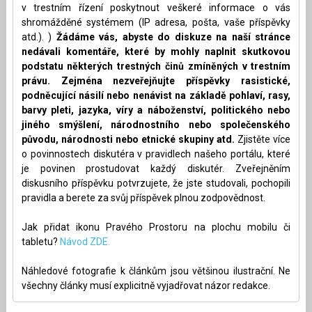
v trestním řízení poskytnout veškeré informace o vás
shromážděné systémem (IP adresa, pošta, vaše příspěvky
atd.). )
Žádáme vás, abyste do diskuze na naší stránce
nedávali komentáře, které by mohly naplnit skutkovou
podstatu některých trestných činů zmíněných v trestním
právu. Zejména nezveřejňujte příspěvky rasistické,
podněcující násilí nebo nenávist na základě pohlaví, rasy,
barvy pleti, jazyka, víry a náboženství, politického nebo
jiného smýšlení, národnostního nebo společenského
původu, národnosti nebo etnické skupiny atd.
Zjistěte více
o povinnostech diskutéra v pravidlech našeho portálu, které
je povinen prostudovat každý diskutér. Zveřejněním
diskusního příspěvku potvrzujete, že jste studovali, pochopili
pravidla a berete za svůj příspěvek plnou zodpovědnost.
Jak přidat ikonu Pravého Prostoru na plochu mobilu či
tabletu?
Návod ZDE.
Náhledové fotografie k článkům jsou většinou ilustrační. Ne
všechny články musí explicitně vyjadřovat názor redakce.