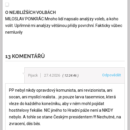
O NEJBLIŽŠÍCH VOLBÁCH
MILOSLAV PONKRÁC Mnoho lidí napsalo analýzy voleb, a koho
volit. Upřímně mi analýzy většinou přišly povrchní. Fakticky vůbec
nemluvily
13 KOMENTÁŘŮ
Odpovědět
Pijack
27.4.2026
12:24:46
PP nebyl nikdy opravdový komunista, ani revizionista, ani
socan, ani myslící realista… je pouze larva tasemnice, která
vleze do každého konečníku, aby v něm mohl pojídat
hostitelovy fekálie. NIC jiného to Hradní páže není a NIKDY
nebylo. A tohle se stane Českým presidentem !!! Nechutné, na
zvracení, děs běs.