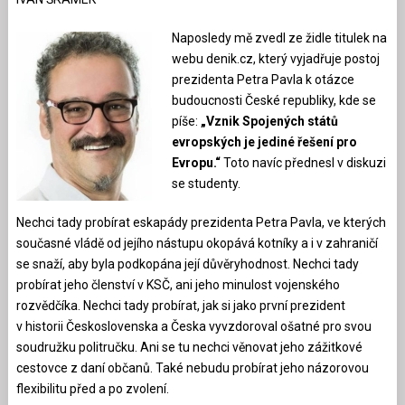
Naposledy mě zvedl ze židle titulek na
webu denik.cz, který vyjadřuje postoj
prezidenta Petra Pavla k otázce
budoucnosti České republiky, kde se
píše:
„Vznik Spojených států
evropských je jediné řešení pro
Evropu.“
Toto navíc přednesl v diskuzi
se studenty.
Nechci tady probírat eskapády prezidenta Petra Pavla, ve kterých
současné vládě od jejího nástupu okopává kotníky a i v zahraničí
se snaží, aby byla podkopána její důvěryhodnost. Nechci tady
probírat jeho členství v KSČ, ani jeho minulost vojenského
rozvědčíka. Nechci tady probírat, jak si jako první prezident
v historii Československa a Česka vyvzdoroval ošatné pro svou
soudružku politručku. Ani se tu nechci věnovat jeho zážitkové
cestovce z daní občanů. Také nebudu probírat jeho názorovou
flexibilitu před a po zvolení.