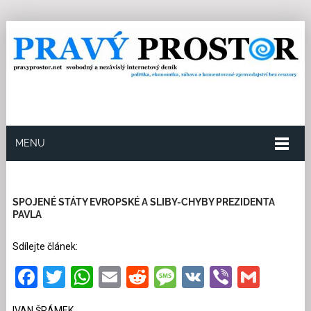
MENU
27.4.2026
Redakce
13
Kategorie:
Politika
917
přečtení
SPOJENÉ STÁTY EVROPSKÉ A SLIBY-CHYBY PREZIDENTA
PAVLA
Sdílejte článek:
Facebook
Twitter
WhatsApp
Email
Reddit
Message
VK
Viber
Gmai
IVAN ŠRÁMEK