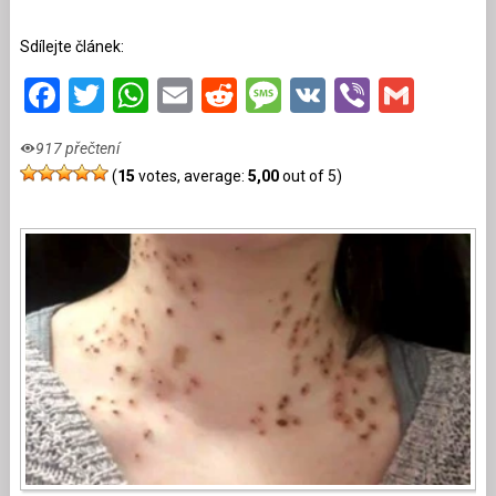
Sdílejte článek:
Facebook
Twitter
WhatsApp
Email
Reddit
Message
VK
Viber
Gmai
917 přečtení
(
15
votes, average:
5,00
out of 5)