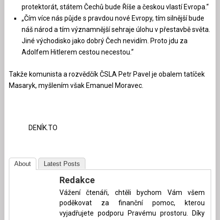
protektorát, státem Čechů bude Říše a českou vlastí Evropa.“
„Čím více nás půjde s pravdou nové Evropy, tím silnější bude
náš národ a tím významnější sehraje úlohu v přestavbě světa.
Jiné východisko jako dobrý Čech nevidím. Proto jdu za
Adolfem Hitlerem cestou necestou.“
Takže komunista a rozvědčík ČSLA Petr Pavel je obalem tatíček
Masaryk, myšlením však Emanuel Moravec.
DENÍK.TO
About
Latest Posts
Redakce
Vážení čtenáři, chtěli bychom Vám všem
poděkovat za finanční pomoc, kterou
vyjadřujete podporu Pravému prostoru. Díky