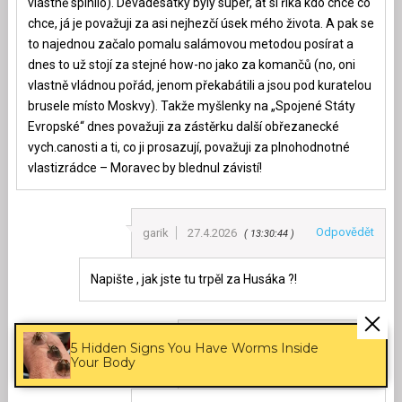
vlastně splnilo). Devadesátky byly super, ať si říká kdo chce co
chce, já je považuji za asi nejhezčí úsek mého života. A pak se
to najednou začalo pomalu salámovou metodou posírat a
dnes to už stojí za stejné how-no jako za komančů (no, oni
vlastně vládnou pořád, jenom překabátili a jsou pod kuratelou
brusele místo Moskvy). Takže myšlenky na „Spojené Státy
Evropské“ dnes považuji za zástěrku další obřezanecké
vych.canosti a ti, co ji prosazují, považuji za plnohodnotné
vlastizrádce – Moravec by blednul závistí!
Odpovědět
garik
27.4.2026
13:30:44
Napište , jak jste tu trpěl za Husáka ?!
kostěj
27.4.2026
13:46:41
5 Hidden Signs You Have Worms Inside
Your Body
Odpovědět