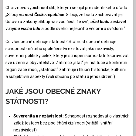
Chci znovu vypíchnout slib, kterým se ujal prezidentského úřadu:
„Slibuji
věrnost České republice
. Slibuji, že budu zachovávat její
Ústavu a zákony. Slibuji na svou čest, že svůj
úřad budu zastávat
v zájmu všeho lidu
a podle svého nejlepšího vědomí a svědomí.“
Co všeobecně definuje státnost? Státnost obecně definuje
schopnost určitého společenství existovat jako nezávislý,
suverénní politický celek, který je schopen samostatně spravovat
své území a obyvatelstvo. Zatímco „stát“ je instituce a konkrétní
organizace moci, „státnost“ zahrnuje i hlubší historické, kulturní
a subjektivní aspekty (vůli občanů po státu a jeho udržení).
JAKÉ JSOU OBECNÉ ZNAKY
STÁTNOSTI?
Suverenita a nezávislost:
Schopnost rozhodovat o vlastních
záležitostech bez podléhání cizí moci (vnější i vnitřní
nezávislost).