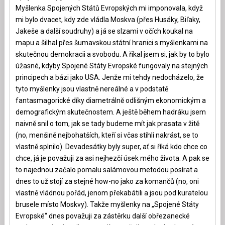
Myšlenka Spojených Států Evropských mi imponovala, když
mi bylo dvacet, kdy zde vládla Moskva (přes Husáky, Biľaky,
Jakeše a další soudruhy) a já se slzami v očích koukal na
mapu a šilhal přes šumavskou státní hranici s myšlenkami na
skutečnou demokracii a svobodu. A říkal jsem si, jak by to bylo
úžasné, kdyby Spojené Státy Evropské fungovaly na stejných
principech a bázi jako USA. Jenže mi tehdy nedocházelo, že
tyto myšlenky jsou vlastně nereálné a v podstatě
fantasmagorické díky diametrálně odlišným ekonomickým a
demografickým skutečnostem. A ještě během hadráku jsem
naivně snil o tom, jak se tady budeme mít jak prasata v žitě
(no, menšině nejbohatších, kteří si včas stihli nakrást, se to
vlastně splnilo). Devadesátky byly super, ať si říká kdo chce co
chce, já je považuji za asi nejhezčí úsek mého života. A pak se
to najednou začalo pomalu salámovou metodou posírat a
dnes to už stojí za stejné how-no jako za komančů (no, oni
vlastně vládnou pořád, jenom překabátili a jsou pod kuratelou
brusele místo Moskvy). Takže myšlenky na „Spojené Státy
Evropské“ dnes považuji za zástěrku další obřezanecké