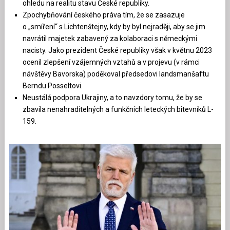
ohledu na realitu stavu České republiky.
Zpochybňování českého práva tím, že se zasazuje
o „smíření“ s Lichtenštejny, kdy by byl nejraději, aby se jim
navrátil majetek zabavený za kolaboraci s německými
nacisty. Jako prezident České republiky však v květnu 2023
ocenil zlepšení vzájemných vztahů a v projevu (v rámci
návštěvy Bavorska) poděkoval předsedovi landsmanšaftu
Berndu Posseltovi.
Neustálá podpora Ukrajiny, a to navzdory tomu, že by se
zbavila nenahraditelných a funkčních leteckých bitevníků L-
159.