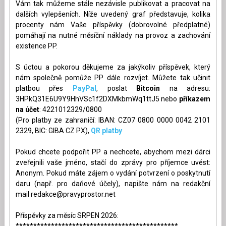
Vám tak můžeme stále nezávisle publikovat a pracovat na
dalších vylepšeních. Níže uvedený graf představuje, kolika
procenty nám Vaše příspěvky (dobrovolné předplatné)
pomáhají na nutné měsíční náklady na provoz a zachování
existence PP.
S úctou a pokorou děkujeme za jakýkoliv příspěvek, který
nám společně pomůže PP dále rozvíjet. Můžete tak učinit
platbou přes
PayPal
, poslat
Bitcoin
na adresu:
3HPkQ31E6U9Y9HhVSc1f2DXMkbmWq1ttJ5 nebo
příkazem
na účet
: 4221012329/0800
(Pro platby ze zahraničí: IBAN: CZ07 0800 0000 0042 2101
2329, BIC: GIBA CZ PX),
QR platby
Pokud chcete podpořit PP a nechcete, abychom mezi dárci
zveřejnili vaše jméno, stačí do zprávy pro příjemce uvést:
Anonym. Pokud máte zájem o vydání potvrzení o poskytnutí
daru (např. pro daňové účely), napište nám na redakční
mail
redakce@pravyprostor.net
Příspěvky za měsíc SRPEN 2026:
**********************************************