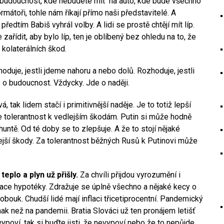
o budoucnost, kde nebudete mít na auto, kde bude všechno
mátoři, tohle nám říkají přímo naši představitelé. A
předtím Babiš vyhrál volby. A lidi se prostě chtějí mít líp.
e zařídit, aby bylo líp, ten je oblíbený bez ohledu na to, že
kolaterálních škod.
zhoduje, jestli jdeme nahoru a nebo dolů. Rozhoduje, jestli
e o budoucnost. Vždycky. Jde o naději.
tak lidem stačí i primitivnější naděje. Je to totiž lepší
 tolerantnost k vedlejším škodám. Putin si může hodně
untě. Od té doby se to zlepšuje. A že to stojí nějaké
ejší škody. Za tolerantnost běžných Rusů k Putinovi může
eplo a plyn už přišly.
Za chvíli přijdou vyrozumění i
ce hypotéky. Zdražuje se úplně všechno a nějaké kecy o
lobouk. Chudší lidé mají inflaci třicetiprocentní. Pandemický
ak než na pandemii. Bratia Slováci už ten pronájem letišť
ypoví, tak si buďte jisti, že nevypoví nebo že to nepůjde.