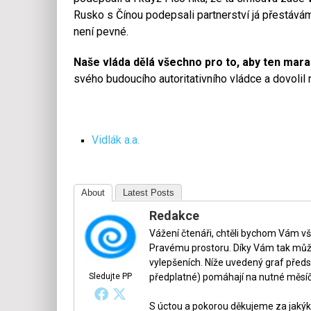
Rusko s Čínou podepsali partnerství já přestávám 
není pevné.
Naše vláda dělá všechno pro to, aby ten maras
svého budoucího autoritativního vládce a dovolil
Vidlák a.a.
About
Latest Posts
Redakce
Vážení čtenáři, chtěli bychom Vám v
Pravému prostoru. Díky Vám tak může
vylepšeních. Níže uvedený graf předs
Sledujte PP
předplatné) pomáhají na nutné měsíč
S úctou a pokorou děkujeme za jakýko