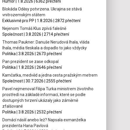
Humor | 1.8.2026 | 6362 přečtení
Blokáda Oděsy potvrzena. Ukrajina se stává
vnitrozemským státem
Exklusivně pro PP | 1.8.2026 | 2872 přečtení
Nejenom Tomáš Klus zpívá falešně
Společnost | 3.8.2026 | 2714 přečtení
Thomas Paukner: Danuše Nerudová lhala, vláda
lhala, média tleskala a dopadlo to jako vždycky
Politika | 3.8.2026 | 2673 přečtení
Pan prezident se zase odkopal
Politika | 1.8.2026 | 2646 přečtení
Kamčatka, medvěd a jedna cesta pražským metrem
Společnost | 30.7.2026 | 2555 přečtení
Pavel nejmenoval Filipa Turka ministrem životního
prostředí na základě informací, které se podle
dostupných tvrzení ukázaly jako záměrně
zfalšované
Politika | 3.8.2026 | 2532 přečtení
Domácí násilí anebo lež? Napsala exmanželka
prezidenta Hana Pavlová