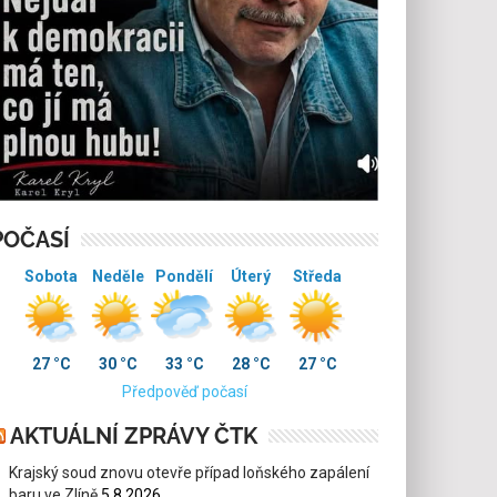
POČASÍ
Sobota
Neděle
Pondělí
Úterý
Středa
27 °C
30 °C
33 °C
28 °C
27 °C
Předpověď počasí
AKTUÁLNÍ ZPRÁVY ČTK
Krajský soud znovu otevře případ loňského zapálení
baru ve Zlíně
5.8.2026