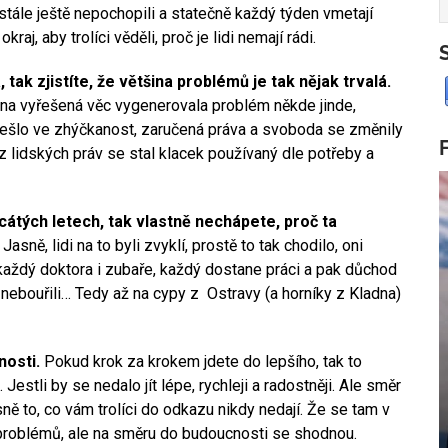
tále ještě nepochopili a statečně každý týden vmetají
raj, aby trolíci věděli, proč je lidi nemají rádi.
ak zjistíte, že většina problémů je tak nějak trvalá.
dna vyřešená věc vygenerovala problém někde jinde,
přešlo ve zhýčkanost, zaručená práva a svoboda se změnily
, z lidských práv se stal klacek používaný dle potřeby a
cátých letech, tak vlastně nechápete, proč ta
Jasně, lidi na to byli zvyklí, prostě to tak chodilo, oni
každý doktora i zubaře, každý dostane práci a pak důchod
 nebouřili… Tedy až na cypy z Ostravy (a horníky z Kladna)
osti.
Pokud krok za krokem jdete do lepšího, tak to
Jestli by se nedalo jít lépe, rychleji a radostněji. Ale směr
sně to, co vám trolíci do odkazu nikdy nedají. Že se tam v
a problémů, ale na směru do budoucnosti se shodnou.