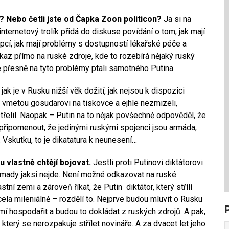
? Nebo četli jste od Čapka Zoon politicon?
Ja si na
ternetový trolík přidá do diskuse povídání o tom, jak mají
upcí, jak mají problémy s dostupností lékařské péče a
kaz přímo na ruské zdroje, kde to rozebírá nějaký ruský
e přesně na tyto problémy ptali samotného Putina.
 jak je v Rusku nižší věk dožití, jak nejsou k dispozici
 vmetou gosudarovi na tiskovce a ejhle nezmizeli,
střelil. Naopak – Putin na to nějak povšechně odpověděl, že
e připomenout, že jedinými ruskými spojenci jsou armáda,
 Vskutku, to je dikatatura k neunesení…
mu vlastně chtějí bojovat.
Jestli proti Putinovi diktátorovi
omady jaksi nejde. Není možné odkazovat na ruské
astní zemi a zároveň říkat, že Putin diktátor, který střílí
cela mileniálně – rozdělí to. Nejprve budou mluvit o Rusku
umí hospodařit a budou to dokládat z ruských zdrojů. A pak,
, který se nerozpakuje střílet novináře. A za dvacet let jeho