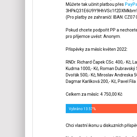
Můžete tak učinit platbou přes
PayPa
3HPkQ31E6U9Y9HhVSc1f2DXMkbmW
(Pro platby ze zahraničí: IBAN: CZ07
Pokud chcete podpořit PP a nechcete,
pro příjemce uvést: Anonym.
Příspěvky za měsíc květen 2022:
RNDr. Richard Čapek CSc. 400,- Kč, La
Kudrna 1000,- Kč, Roman Dubravský 50
Dvořák 500,- Kč, Miroslav Andreska 5
Dagmar Karlíková 200,- Kč, Pavel Fila 
Celkem za měsíc: 4 750,00 Kč
Vybráno 13.57%
Chci vlastní ikonu u diskuzních přísp