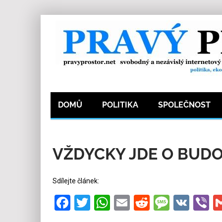
DOMŮ
POLITIKA
SPOLEČNOST
6.2.2022
Redakce
0
Kategorie:
Společnos
VŽDYCKY JDE O BUD
Sdílejte článek:
Facebook
Twitter
WhatsApp
Email
Reddit
Messa
VK
V