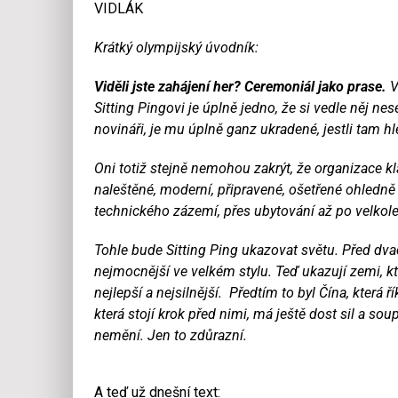
VIDLÁK
Krátký olympijský úvodník:
Viděli jste zahájení her? Ceremoniál jako prase.
V
Sitting Pingovi je úplně jedno, že si vedle něj ne
novináři, je mu úplně ganz ukradené, jestli tam hl
Oni totiž stejně nemohou zakrýt, že organizace kl
naleštěné, moderní, připravené, ošetřené ohledn
technického zázemí, přes ubytování až po velkol
Tohle bude Sitting Ping ukazovat světu. Před dvace
nejmocnější ve velkém stylu. Teď ukazují zemi, k
nejlepší a nejsilnější. Předtím to byl Čína, která ří
která stojí krok před nimi, má ještě dost sil a sou
nemění. Jen to zdůrazní.
A teď už dnešní text: