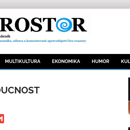
MULTIKULTURA
EKONOMIKA
HUMOR
KU
t
12 přečtení
OUCNOST
ge
iber
Gmail