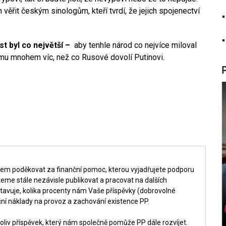
věřit českým sinologům, kteří tvrdí, že jejich spojenectví
t byl co největší –
aby tenhle národ co nejvíce miloval
 mu mnohem víc, než co Rusové dovolí Putinovi.
šem poděkovat za finanční pomoc, kterou vyjadřujete podporu
me stále nezávisle publikovat a pracovat na dalších
tavuje, kolika procenty nám Vaše příspěvky (dobrovolné
ní náklady na provoz a zachování existence PP.
liv příspěvek, který nám společně pomůže PP dále rozvíjet.