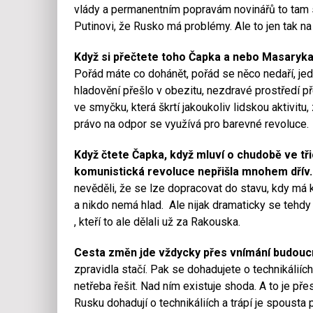
vlády a permanentním popravám novinářů to tam s
Putinovi, že Rusko má problémy. Ale to jen tak na ok
Když si přečtete toho Čapka a nebo Masaryka, t
Pořád máte co dohánět, pořád se něco nedaří, je
hladovění přešlo v obezitu, nezdravé prostředí 
ve smyčku, která škrtí jakoukoliv lidskou aktivitu
právo na odpor se využívá pro barevné revoluce.
Když čtete Čapka, když mluví o chudobě ve tři
komunistická revoluce nepřišla mnohem dřív.
nevěděli, že se lze dopracovat do stavu, kdy má 
a nikdo nemá hlad. Ale nijak dramaticky se tehdy
, kteří to ale dělali už za Rakouska.
Cesta změn jde vždycky přes vnímání budoucn
zpravidla stačí. Pak se dohadujete o technikáliích. 
netřeba řešit. Nad ním existuje shoda. A to je pře
Rusku dohadují o technikáliích a trápí je spoust