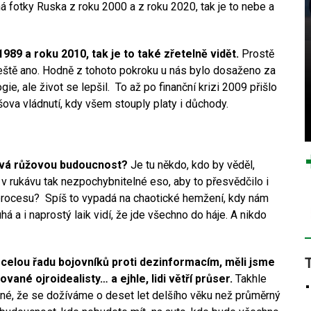
á fotky Ruska z roku 2000 a z roku 2020, tak je to nebe a
989 a roku 2010, tak je to také zřetelně vidět.
Prostě
 ještě ano. Hodně z tohoto pokroku u nás bylo dosaženo za
e, ale život se lepšil. To až po finanční krizi 2009 přišlo
šova vládnutí, kdy všem stouply platy i důchody.
kává růžovou budoucnost?
Je tu někdo, kdo by věděl,
v rukávu tak nezpochybnitelné eso, aby to přesvědčilo i
ch procesu? Spíš to vypadá na chaotické hemžení, kdy nám
uhá a i naprostý laik vidí, že jde všechno do háje. A nikdo
elou řadu bojovníků proti dezinformacím, měli jsme
é ojroidealisty… a ejhle, lidi větří průser.
Takhle
tné, že se dožíváme o deset let delšího věku než průměrný