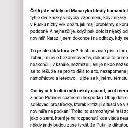
Četli jste někdy od Masaryka Ideály humanitní
tyhle dvě knížky vždycky vzpomenu, když nějaký in
v Rusku nízký věk dožití, jak mají problémy s kor
podobně. A nejhezčí je, když pak doloží nějaký od
novinář. Narazil jsem dokonce i na odkazy, kdy s
To je ale diktatura že?
Ruští novináři píší o tom,
zubaři, mluví o bezdomovectví, dokonce to přímo
neskončili, v kanále, nezmizeli, ani je nikdo neza
se to řeší, že se pro to dělá to a to, nezapomen
námořnictvo a letectvo… a jde se k jinému tématu.
Oni by si ti trolíci měli někdy ujasnit, proti če
a nebo Putinovi špatnému hospodáři. Obojí dohr
sdělovací prostředky, kterak kritizují situaci ve vl
novináře na počkání. Trolíci to samozřejmě řeší z
jako o zemi, která je na rozpadnutí, kde vláda ne
někdy jindy budou zase tvrdit, že Putin je diktátor