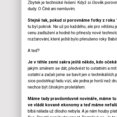
Zbytek je technické řešení. Když si člověk porovn
dudy. O Číně ani nemluvím.
Stejně tak, pokud si porovnáme fotky z roku 1
tu byl pokrok. Ne už po každého, ale pro většinu
cenu zadlužení a hodně ho přinesly nové technologi
rozčarování, které ještě bylo přerušeno roky Babi
A teď?
Je v téhle zemi sakra ještě někdo, kdo oče
jakým směrem se dát, předvést to ostatním a mít 
ostatní a začali jsme se bavit jen o technikálií
sice podstrkují řadu vizí, ale jedna je horší než dr
nechce být čínským proletářem.
Máme tady pravdomluvné novináře, máme tu c
ve vládě kované ekonomy a teď máme nefalšovan
blbá nálada už dlouho nebyla. A je nám houby pla