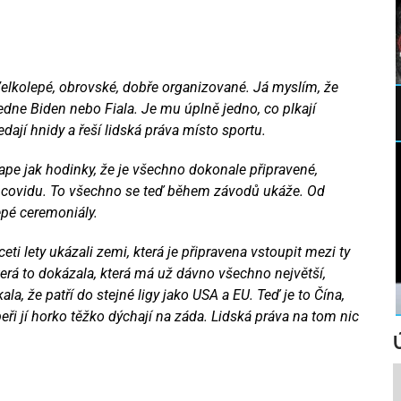
elkolepé, obrovské, dobře organizované. Já myslím, že
sedne Biden nebo Fiala. Je mu úplně jedno, co plkají
edají hnidy a řeší lidská práva místo sportu.
ape jak hodinky, že je všechno dokonale připravené,
ě covidu. To všechno se teď během závodů ukáže. Od
epé ceremoniály.
ti lety ukázali zemi, která je připravena vstoupit mezi ty
terá to dokázala, která má už dávno všechno největší,
kala, že patří do stejné ligy jako USA a EU. Teď je to Čína,
peři jí horko těžko dýchají na záda. Lidská práva na tom nic