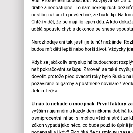
Rus. Prostě není budoucnost. Rozplývá se. Je t
drahé a nedostupné. To nám neříkají ruští dezinfor
neslibují už ani to povšechné, že bude líp. Na tom 
Chtějí vidět, že se mají líp jejich děti. A kdo dokáž
udělá spoustu chyb a dokonce se snese spousta 
Nerozhoduje ani tak, jestli je tu hůř než jinde. Ro
budou mít děti lepší nebo horší život. Vždycky jd
Když se jakákoliv smysluplná budoucnost rozplývá, 
než pokračování sešupu. Zároveň se také zvyšuje
dovolit, protože před dvaceti roky bylo Rusko na h
pozavírané oligarchy a postřílené novináře? Vedl
Jelcin. tečka.
U nás to nebude o moc jinak. První faktury za t
vyšším nájemném a každý den někomu dobíhá fixa
osmiprocentní inflaci si mohou všichni strčit za k
zákon vypadá jako něco, co bude použito úplně jin
podepsali a i když Fico říká, že tu smlouvu zase v