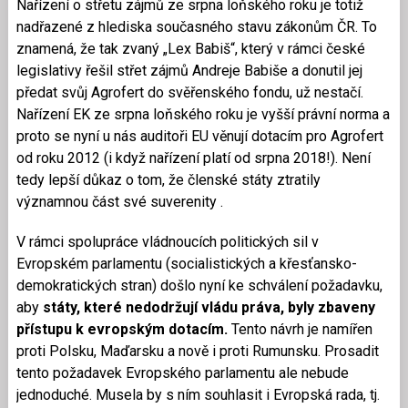
Nařízení o střetu zájmů ze srpna loňského roku je totiž
nadřazené z hlediska současného stavu zákonům ČR. To
znamená, že tak zvaný „Lex Babiš“, který v rámci české
legislativy řešil střet zájmů Andreje Babiše a donutil jej
předat svůj Agrofert do svěřenského fondu, už nestačí.
Nařízení EK ze srpna loňského roku je vyšší právní norma a
proto se nyní u nás auditoři EU věnují dotacím pro Agrofert
od roku 2012 (i když nařízení platí od srpna 2018!). Není
tedy lepší důkaz o tom, že členské státy ztratily
významnou část své suverenity .
V rámci spolupráce vládnoucích politických sil v
Evropském parlamentu (socialistických a křesťansko-
demokratických stran) došlo nyní ke schválení požadavku,
aby
státy, které nedodržují vládu práva, byly zbaveny
přístupu k evropským dotacím.
Tento návrh je namířen
proti Polsku, Maďarsku a nově i proti Rumunsku. Prosadit
tento požadavek Evropského parlamentu ale nebude
jednoduché. Musela by s ním souhlasit i Evropská rada, tj.