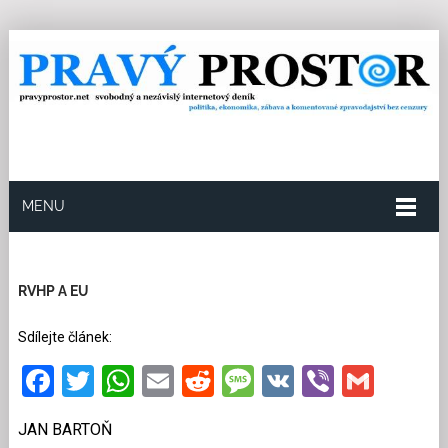
MENU
18.1.2019
Redakce
0
Kategorie:
Ekonomika
9
přečtení
RVHP A EU
Sdílejte článek:
Facebook
Twitter
WhatsApp
Email
Reddit
Message
VK
Viber
Gmai
JAN BARTOŇ