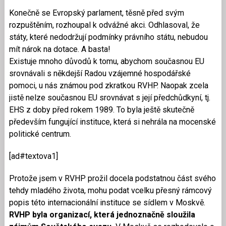
Konečně se Evropský parlament, těsně před svým
rozpuštěním, rozhoupal k odvážné akci. Odhlasoval, že
státy, které nedodržují podmínky právního státu, nebudou
mít nárok na dotace. A basta!
Existuje mnoho důvodů k tomu, abychom současnou EU
srovnávali s někdejší Radou vzájemné hospodářské
pomoci, u nás známou pod zkratkou RVHP. Naopak zcela
jistě nelze současnou EU srovnávat s její předchůdkyní, tj.
EHS z doby před rokem 1989. To byla ještě skutečně
především fungující instituce, která si nehrála na mocenské
politické centrum.
[ad#textova1]
Protože jsem v RVHP prožil docela podstatnou část svého
tehdy mladého života, mohu podat vcelku přesný rámcový
popis této internacionální instituce se sídlem v Moskvě.
RVHP byla organizací, která jednoznačně sloužila