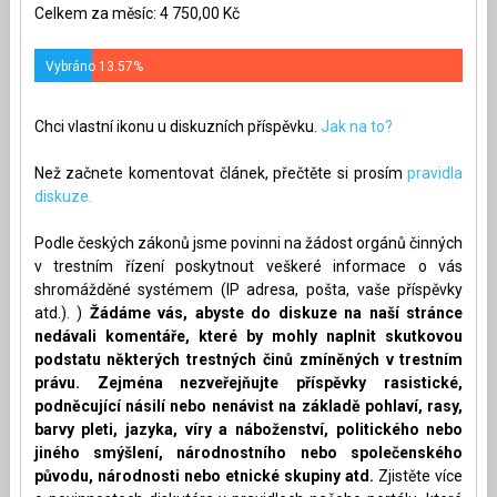
Celkem za měsíc: 4 750,00 Kč
Vybráno 13.57%
Chci vlastní ikonu u diskuzních příspěvku.
Jak na to?
Než začnete komentovat článek, přečtěte si prosím
pravidla
diskuze.
Podle českých zákonů jsme povinni na žádost orgánů činných
v trestním řízení poskytnout veškeré informace o vás
shromážděné systémem (IP adresa, pošta, vaše příspěvky
atd.). )
Žádáme vás, abyste do diskuze na naší stránce
nedávali komentáře, které by mohly naplnit skutkovou
podstatu některých trestných činů zmíněných v trestním
právu. Zejména nezveřejňujte příspěvky rasistické,
podněcující násilí nebo nenávist na základě pohlaví, rasy,
barvy pleti, jazyka, víry a náboženství, politického nebo
jiného smýšlení, národnostního nebo společenského
původu, národnosti nebo etnické skupiny atd.
Zjistěte více