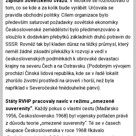
zájmům Sovětského svazu.
V Moskvě se rozhodovalo o
tom, co se kde a za kolik bude vyrábět. Určovala se
pravidla obchodní politiky. Cílem organizace bylo
především saturovat požadavky sovětské ekonomiky.
Československé zemědělství bylo předimenzováno a
sloužilo k dodávkám přebytků základních druhů potravin do
SSSR. Rovněž tak byl kladen důraz na těžký průmysl, který
neměl žádné zásadní překážky k rozvoji a vedl v
československých podmínkách k obrovské devastaci
krajiny na severu Čech a na Ostravsku. (Podobným vývojem
prochází Čínská lidová republika, kde se v řadě lokalit
zhoršilo životní prostředí na úroveň i horší, než byla
například v Severočeské hnědouhelné pánvi).
Státy RVHP pracovaly navíc v režimu „omezené
suverenity“.
Každý pokus o vlastní cestu (Maďarsko
1956, Československo 1968) byl vojensky potlačen právě
z důvodu teorie „omezené suverenity“. Té se v časech
okupace Československa v roce 1968 říkávalo