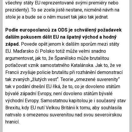
všechny státy EU reprezentované svými premiéry nebo
prezidenty). To se zcela jistě nestane, nicméně návrh na
stole je a bude se o něm muset tak jako tak jednat.
Podle europoslanců za ODS je schválený požadavek
dalším pokusem dělit EU na špatný východ a hodný
západ.
Povede opět jenom k dalším sporům mezi státy
EU. Maďarsko či Polsko totiž může velmi snadno
argumentovat, jak to, že Španělsko může brutalitou
potlačovat vznik samostatného Katalánska. Jak to, že ve
Francii zvyšuje policie brutalitu při rozhánění demonstrací
tak zvaných „žlutých vest“. Teorie „omezené suverenity“
tak v podání dnešní EU říká, že to, co je dovoleno státům
bývalé západní Evropy, není dovoleno státům bývalé
východní Evropy. Samostatnou kapitolou je i současný stav
Brexitu, kdy EU nutí Velkou Británii k tomu, aby souhlasila
natrvalo s omezenou suverenitou nad svou severoirskou
hranicí.