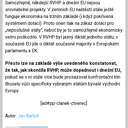
Samozřejmě, někdejší RVHP a dnešní EU nejsou
srovnatelné projekty. V zemních EU naštěstí stále ještě
funguje ekonomika na tržním základě (i když pokřivená
systémem dotací). Proto onen tlak na zákaz dotací pro
„neposlušné státy“, neboť by je to samozřejmě ekonomicky
velmi poškodilo. V RVHP byl jasný diktát jednoho státu, v
současné EU jde o diktát současné majority v Evropském
parlamentu a EK.
Přesto lze na základě výše uvedeného konstatovat,
že tak, jak skončila RVHP, může dopadnout i dnešní EU,
pokud se v ní stále více bude prosazovat konfrontační tón
Bruselu vůči specificky vybraným státům bývalé východní
Evropy.
[ad#pp-clanek-ctverec]
Autor:
Jan Bartoň