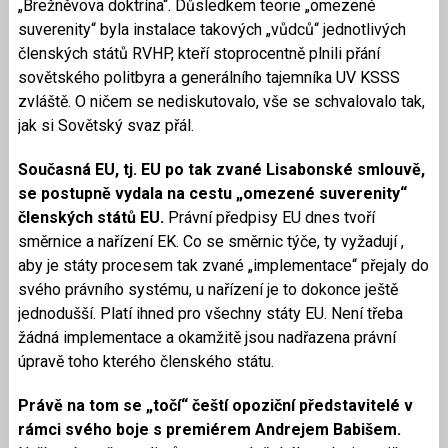
„Brežněvova doktrína“. Důsledkem teorie „omezené
suverenity“ byla instalace takových „vůdců“ jednotlivých
členských států RVHP, kteří stoprocentně plnili přání
sovětského politbyra a generálního tajemníka UV KSSS
zvláště. O ničem se nediskutovalo, vše se schvalovalo tak,
jak si Sovětský svaz přál.
Současná EU, tj. EU po tak zvané Lisabonské smlouvě,
se postupně vydala na cestu „omezené suverenity“
členských států EU.
Právní předpisy EU dnes tvoří
směrnice a nařízení EK. Co se směrnic týče, ty vyžadují ,
aby je státy procesem tak zvané „implementace“ přejaly do
svého právního systému, u nařízení je to dokonce ještě
jednodušší. Platí ihned pro všechny státy EU. Není třeba
žádná implementace a okamžitě jsou nadřazena právní
úpravě toho kterého členského státu.
Právě na tom se „točí“ čeští opoziční představitelé v
rámci svého boje s premiérem Andrejem Babišem.