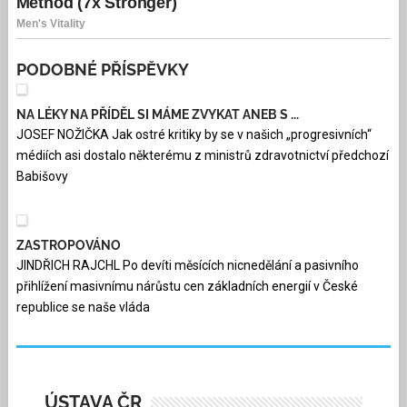
PODOBNÉ PŘÍSPĚVKY
NA LÉKY NA PŘÍDĚL SI MÁME ZVYKAT ANEB S ...
JOSEF NOŽIČKA Jak ostré kritiky by se v našich „progresivních“
médiích asi dostalo některému z ministrů zdravotnictví předchozí
Babišovy
ZASTROPOVÁNO
JINDŘICH RAJCHL Po devíti měsících nicnedělání a pasivního
přihlížení masivnímu nárůstu cen základních energií v České
republice se naše vláda
ÚSTAVA ČR