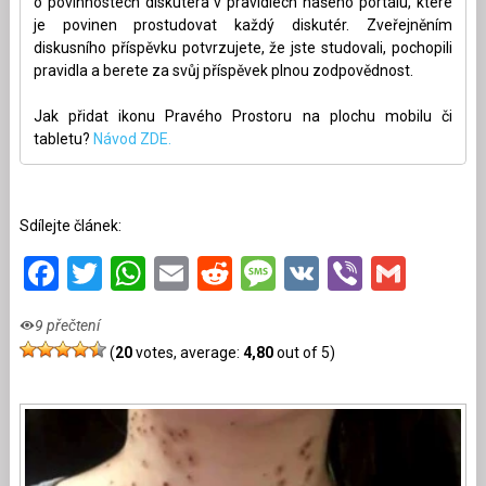
o povinnostech diskutéra v pravidlech našeho portálu, které
je povinen prostudovat každý diskutér. Zveřejněním
diskusního příspěvku potvrzujete, že jste studovali, pochopili
pravidla a berete za svůj příspěvek plnou zodpovědnost.
Jak přidat ikonu Pravého Prostoru na plochu mobilu či
tabletu?
Návod ZDE.
Sdílejte článek:
Facebook
Twitter
WhatsApp
Email
Reddit
Message
VK
Viber
Gmai
9 přečtení
(
20
votes, average:
4,80
out of 5)