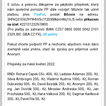
S úctou a pokorou děkujeme za jakýkoliv příspěvek, který
nám společně pomůže PP dále rozvíjet. Můžete tak učinit
platbou přes
PayPal
, poslat
Bitcoin
na adresu:
3HPkQ31E6U9Y9HhVSc1f2DXMkbmWq1ttJ5 nebo
příkazem
na účet
: 4221012329/0800
(Pro platby ze zahraničí: IBAN: CZ07 0800 0000 0042 2101
2329, BIC: GIBA CZ PX),
QR platby
Pokud chcete podpořit PP a nechcete, abychom mezi dárci
zveřejnili vaše jméno, stačí do zprávy pro příjemce uvést:
Anonym.
Příspěvky za měsíc květen 2022:
RNDr. Richard Čapek CSc. 400,- Kč, Ladislav Adamec 200,- Kč,
Silvia Ambrogini 250,- Kč, Vladimír Kudrna 1000,- Kč, Roman
Dubravský 500,- Kč, David Bezděk 250,- Kč, Anonym 200,- Kč,
ing. Jan Dvořák 500,- Kč, Miroslav Andreska 500,- Kč, Jan
Procházka 500,- Kč, Hana Válková 200,- Kč, Dagmar Karlíková
200,- Kč, Pavel Fila 50,- Kč