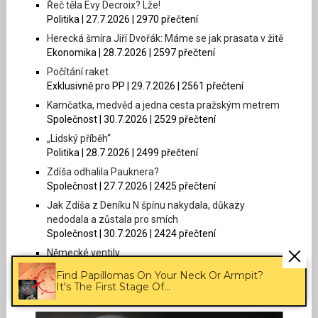
Řeč těla Evy Decroix? Lže!
Politika | 27.7.2026 | 2970 přečtení
Herecká šmíra Jiří Dvořák: Máme se jak prasata v žitě
Ekonomika | 28.7.2026 | 2597 přečtení
Počítání raket
Exklusivně pro PP | 29.7.2026 | 2561 přečtení
Kamčatka, medvěd a jedna cesta pražským metrem
Společnost | 30.7.2026 | 2529 přečtení
„Lidský příběh“
Politika | 28.7.2026 | 2499 přečtení
Zdíša odhalila Pauknera?
Společnost | 27.7.2026 | 2425 přečtení
Jak Zdíša z Deníku N špínu nakydala, důkazy
nedodala a zůstala pro smích
Společnost | 30.7.2026 | 2424 přečtení
Německé ventily
Společnost | 26.7.2026 | 2418 přečtení
Find Papillomas On Your Neck Or Armpit?
It's The First Stage Of...
POLITICKÉ PANOPTIKUM