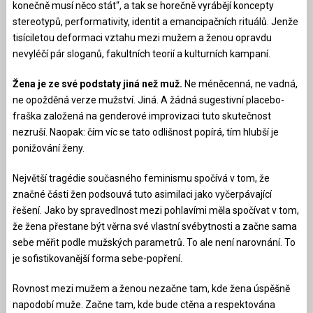
konečně musí něco stát“, a tak se horečně vyrábějí koncepty
stereotypů, performativity, identit a emancipačních rituálů. Jenže
tisíciletou deformaci vztahu mezi mužem a ženou opravdu
nevyléčí pár sloganů, fakultních teorií a kulturních kampaní.
Žena je ze své podstaty jiná než muž.
Ne méněcenná, ne vadná,
ne opožděná verze mužství. Jiná. A žádná sugestivní placebo-
fraška založená na genderové improvizaci tuto skutečnost
nezruší. Naopak: čím víc se tato odlišnost popírá, tím hlubší je
ponižování ženy.
Největší tragédie současného feminismu spočívá v tom, že
značné části žen podsouvá tuto asimilaci jako vyčerpávající
řešení. Jako by spravedlnost mezi pohlavími měla spočívat v tom,
že žena přestane být věrna své vlastní svébytnosti a začne sama
sebe měřit podle mužských parametrů. To ale není narovnání. To
je sofistikovanější forma sebe-popření.
Rovnost mezi mužem a ženou nezačne tam, kde žena úspěšně
napodobí muže. Začne tam, kde bude ctěna a respektována