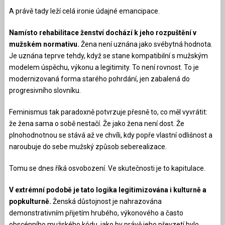
A právě tady leží celá ironie údajné emancipace.
Namísto rehabilitace ženství dochází k jeho rozpuštění v
mužském normativu.
Žena není uznána jako svébytná hodnota.
Je uznána teprve tehdy, když se stane kompatibilní s mužským
modelem úspěchu, výkonu a legitimity. To není rovnost. To je
modernizovaná forma starého pohrdání, jen zabalená do
progresivního slovníku.
Feminismus tak paradoxně potvrzuje přesně to, co měl vyvrátit:
že žena sama o sobě nestačí. Že jako žena není dost. Že
plnohodnotnou se stává až ve chvíli, kdy popře vlastní odlišnost a
naroubuje do sebe mužský způsob seberealizace.
Tomu se dnes říká osvobození. Ve skutečnosti je to kapitulace.
V extrémní podobě je tato logika legitimizována i kulturně a
popkulturně.
Ženská důstojnost je nahrazována
demonstrativním přijetím hrubého, výkonového a často
obscénního mužského kódu, jako by právě jeho převzetí bylo