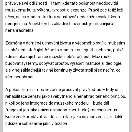
právě ve své odlišnosti – i tam, kde tato odlišnost neodpovídá
mužskému kultu výkonu, tvrdosti a expanze. Právě zde totiž leží
něco, na co moderní kultura soustavně nedokáže myslet: žena
není jen jiná. V některých základních rovinách je mocnější a
nenahraditelná.
Zejména v doméně uchování života a vědomého bytí je muž sám
o sobě nedostačující. Ať se to modernímu egu líbí nebo ne, právě
zde se ukazuje hranice mužské soběstačnosti. Muž může
budovat systémy, dobývat prostor, vyrábět instituce a ideologie,
ale v nejzákladnější rovině kontinuity života stojí před něčím, co
sám nenahradí.
A pokud feminismus nezačne pracovat právě odtud – tedy od
rehabilitace ženství jako svébytného a nenahraditelného principu,
nikoli od jeho integrace do mužského modelu – bude dál
fungovat jen jako naivní a snadno zneužitelný mechanismus.
Bude ženě prodávat vlastní asimilaci jako osvobození a její další
odcizení sobě samé jako vítězství.