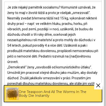
Je zde nějaký pamětník socialismu? Komunisté uznávali, že
ženy to mají v životě těžší a proto je všelijak „omezovali“.
Nesměly zvedat břemena těžší než 15 kg, vykonávat některé
druhy prací – např. ve velikém hluku, prachu, horku, při
vibracích, pod zemí, později i v noci, uzákonili, že budou do
důchodu chodit o tři roky dříve, oceňovali jejich
nezastupitelnou roli mateřství a proto mohly do důchodu i v
54 letech, pokud porodily 4 a více dětí. Uzákonili a pak i
prodloužili mateřskou dovolenou, propláceli nemocenskou při
péči o nemocné děti. Pediatrii rozvinuli na (nad)světovou
úroveň.
„Demokraté“ ženy „osvobodili od komunistického útlaku“.
Umožnili jim pracovat stejně dlouho jako mužům, aby dostaly
důchod. Zrušili jakékoliv omezování v práci. Prozatím jim
ponechali dlouhou mateřskou dovolenou, ale stále jim vyčítají,
že jsou dlouho doma a nepracují pro blaho společnosti.
One Teaspoon And All The Worms In The
Takže jak dál? Je nějaké rozumvé řešení?
Body Die Instantly