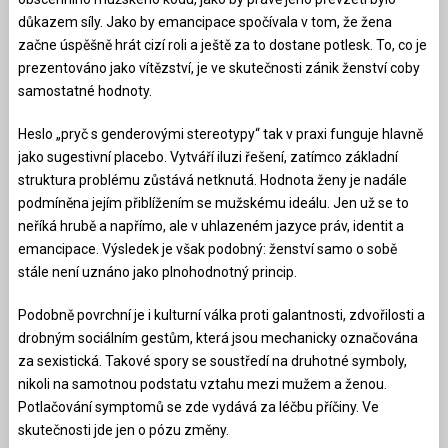
důkazem síly. Jako by emancipace spočívala v tom, že žena
začne úspěšně hrát cizí roli a ještě za to dostane potlesk. To, co je
prezentováno jako vítězství, je ve skutečnosti zánik ženství coby
samostatné hodnoty.
Heslo „pryč s genderovými stereotypy“ tak v praxi funguje hlavně
jako sugestivní placebo. Vytváří iluzi řešení, zatímco základní
struktura problému zůstává netknutá. Hodnota ženy je nadále
podmíněna jejím přiblížením se mužskému ideálu. Jen už se to
neříká hrubě a napřímo, ale v uhlazeném jazyce práv, identit a
emancipace. Výsledek je však podobný: ženství samo o sobě
stále není uznáno jako plnohodnotný princip.
Podobně povrchní je i kulturní válka proti galantnosti, zdvořilosti a
drobným sociálním gestům, která jsou mechanicky označována
za sexistická. Takové spory se soustředí na druhotné symboly,
nikoli na samotnou podstatu vztahu mezi mužem a ženou.
Potlačování symptomů se zde vydává za léčbu příčiny. Ve
skutečnosti jde jen o pózu změny.