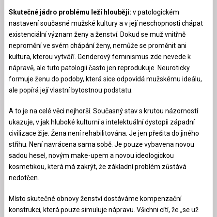
Skutečné jádro problému leží hlouběji:
v patologickém
nastavení současné mužské kultury a v její neschopnosti chápat
existenciální význam ženy a ženství. Dokud se muž vnitřně
nepromění ve svém chápání ženy, nemůže se proměnit ani
kultura, kterou vytváří. Genderový feminismus zde nevede k
nápravě, ale tuto patologii často jen reprodukuje. Neuroticky
formuje ženu do podoby, která sice odpovídá mužskému ideálu,
ale popírá její vlastní bytostnou podstatu.
A to je na celé věci nejhorší. Současný stav s krutou názorností
ukazuje, v jak hluboké kulturní a intelektuální dystopii západní
civilizace žije. Žena není rehabilitována. Je jen přešita do jiného
střihu. Není navrácena sama sobě. Je pouze vybavena novou
sadou hesel, novým make-upem a novou ideologickou
kosmetikou, která má zakrýt, že základní problém zůstává
nedotčen.
Místo skutečné obnovy ženství dostáváme kompenzační
konstrukci, která pouze simuluje nápravu. Všichni cítí, že „se už