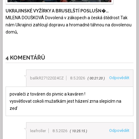
UKRAJINSKÉ VYŽÍRKY A BRUSELŠTÍ POSLUŠN�...
MILENA DOUŠKOVÁ Dovolená v zákopech a česká štědrost Tak
nám Ukrajinci zahlcují dopravu a hromadně táhnou na dovolenou
domů,
4 KOMENTÁŘŮ
Odpovědět
balíkR27122024CZ
8.5.2026
00:21:20
povaleči z továren do pivnic a kaváren !
vysvětlovat cokoli mužatkám jest házení zrna slepicím na
zeď
Odpovědět
leafroller
8.5.2026
10:25:15