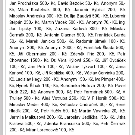
Jan Procházka 500,- Kč, David Bezděk 50,- Kč, Anonym 50,-
Kč, Milan Kostelnak 300,- Kč, Jaromír Vybíral 200,- Kč,
Miroslav Andreska 300,- Kč, Dr. Ilja Baudyš 500,- Kč, Lubomír
Štěpán 250,- Kč, Martin Vacek 500,- Kč, Anonym 70,- Kč, ing.
Jan Lipský 100,- Kč, Zuzana Karlová 300,- Kč, Miloslav
Čermák 200,- Kč, Antonín Glacner 500,- Kč, František Burda
50,- Kč, Marek Janicko 500,- Kč, Radomír Šimek 100,- Kč,
Anonym 300,- Kč, Anonym 2000,- Kč, František Škoda 500,-
Kč, Jiří Obermaier 200,- Kč, Zdeněk Fric 200,- Kč, Petr
Chovanec 1500,- Kč, Dr. Věra Hýlová 250,- Kč, Jiří Ovčáček
100,- Kč, Jan Petr 100,- Kč, Václav Tykvart 100,- Kč, Jana
Kanová 100,- Kč, Jiří Kobližka 400,- Kč , Václav Červinka 200,-
Kč, Ladislav Hegyi 200,- Kč, Anonym 150,- Kč, Ivo Pimper 400,-
Kč, Hynek Řihák 140,- Kč, Bohdanka Hoťová 200,- Kč, Pavel
Dudr 222,- Kč, Anonym 300,- Kč, Petr Formánek 500,- Kč, V.
Trulley 500,- Kč, Aleš Votruba 250,- Kč, V. F. Horák 500,- Kč,
Miroslav Meder 400,- Kč, Květoslav Ondráček 30,- Kč, René
Hladík 200,- Kč, Petr Hučín 50,- Kč, Martin Vavrinka 20,- Kč,
Jarmila Malkusová 200,- Kč, Jaroslav Jedlička 150,- Kč, Jitka
Králová 500,- Kč, Zdenka Brancuská 500,- Kč, Petr Čermák
200,- Kč, Milan Lorencovič 100,- Kč