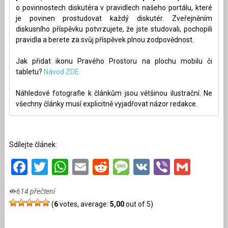
o povinnostech diskutéra v pravidlech našeho portálu, které
je povinen prostudovat každý diskutér. Zveřejněním
diskusního příspěvku potvrzujete, že jste studovali, pochopili
pravidla a berete za svůj příspěvek plnou zodpovědnost.
Jak přidat ikonu Pravého Prostoru na plochu mobilu či
tabletu?
Návod ZDE.
Náhledové fotografie k článkům jsou většinou ilustrační. Ne
všechny články musí explicitně vyjadřovat názor redakce.
Sdílejte článek:
Facebook
Twitter
WhatsApp
Email
Reddit
Message
VK
Viber
Gmai
614 přečtení
(
6
votes, average:
5,00
out of 5)