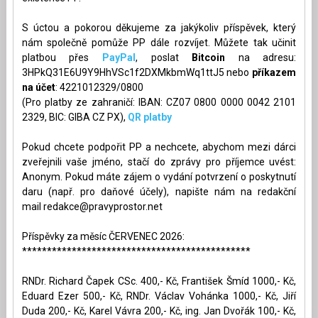
S úctou a pokorou děkujeme za jakýkoliv příspěvek, který
nám společně pomůže PP dále rozvíjet. Můžete tak učinit
platbou přes
PayPal
, poslat
Bitcoin
na adresu:
3HPkQ31E6U9Y9HhVSc1f2DXMkbmWq1ttJ5 nebo
příkazem
na účet
: 4221012329/0800
(Pro platby ze zahraničí: IBAN: CZ07 0800 0000 0042 2101
2329, BIC: GIBA CZ PX),
QR platby
Pokud chcete podpořit PP a nechcete, abychom mezi dárci
zveřejnili vaše jméno, stačí do zprávy pro příjemce uvést:
Anonym. Pokud máte zájem o vydání potvrzení o poskytnutí
daru (např. pro daňové účely), napište nám na redakční
mail
redakce@pravyprostor.net
Příspěvky za měsíc ČERVENEC 2026:
**********************************************
RNDr. Richard Čapek CSc. 400,- Kč, František Šmíd 1000,- Kč,
Eduard Ezer 500,- Kč, RNDr. Václav Vohánka 1000,- Kč, Jiří
Duda 200,- Kč, Karel Vávra 200,- Kč, ing. Jan Dvořák 100,- Kč,