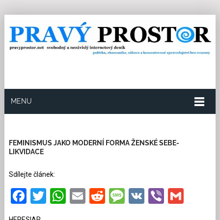
MENU
8.5.2026
Redakce
4
Kategorie:
Společnost
614
přečtení
FEMINISMUS JAKO MODERNÍ FORMA ŽENSKÉ SEBE-
LIKVIDACE
Sdílejte článek:
Facebook
Twitter
WhatsApp
Email
Reddit
Message
VK
Viber
Gmai
HERESIAR