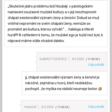
„Skutečné jádro problému leží hlouběji: v patologickém
nastavení současné mužské kultury a v její neschopnosti
chápat existenciální význam ženy a ženství. Dokud se muž
vnitřně nepromění ve svém chápání ženy, nemůže se
proměnit ani kultura, kterou vytváří.“……haleluja a třikrát
hurá!!!! A vzhledem k tomu, že mužské ego je tužší než šutr, k
nápravě máme stále strašně daleko.
balíkR27122024CZ
8.5.2026
11:42:33
Odpovědět
jj, chápat existenciální význam ženy a ženství je
náročné, zejména u tvorů, kteří nedokážou
pochopit , že myčka na nádobí neumeje beton
Odpovědět
Hraničář
8.5.2026
11:42:24