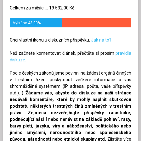
Celkem za měsíc: ... 19 532,00 Kč
Vybráno 43.00%
Chci vlastní ikonu u diskuzních příspěvku.
Jak na to?
Než začnete komentovat článek, přečtěte si prosím
pravidla
diskuze.
Podle českých zákonů jsme povinni na žádost orgánů činných
v trestním řízení poskytnout veškeré informace o vás
shromážděné systémem (IP adresa, pošta, vaše příspěvky
atd.). )
Žádáme vás, abyste do diskuze na naší stránce
nedávali komentáře, které by mohly naplnit skutkovou
podstatu některých trestných činů zmíněných v trestním
právu. Zejména nezveřejňujte příspěvky rasistické,
podněcující násilí nebo nenávist na základě pohlaví, rasy,
barvy pleti, jazyka, víry a náboženství, politického nebo
jiného smýšlení, národnostního nebo společenského
původu, národnosti nebo etnické skupiny atd.
Zjistěte více