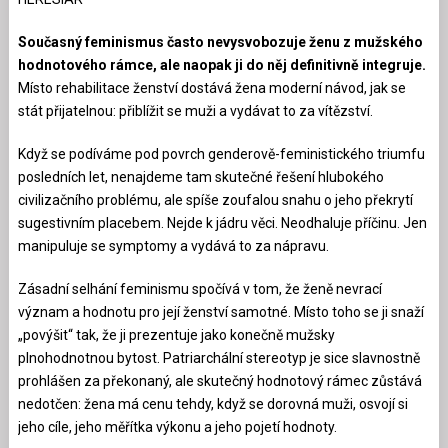
Současný feminismus často nevysvobozuje ženu z mužského
hodnotového rámce, ale naopak ji do něj definitivně integruje.
Místo rehabilitace ženství dostává žena moderní návod, jak se
stát přijatelnou: přiblížit se muži a vydávat to za vítězství.
Když se podíváme pod povrch genderově-feministického triumfu
posledních let, nenajdeme tam skutečné řešení hlubokého
civilizačního problému, ale spíše zoufalou snahu o jeho překrytí
sugestivním placebem. Nejde k jádru věci. Neodhaluje příčinu. Jen
manipuluje se symptomy a vydává to za nápravu.
Zásadní selhání feminismu spočívá v tom, že ženě nevrací
význam a hodnotu pro její ženství samotné. Místo toho se ji snaží
„povýšit“ tak, že ji prezentuje jako konečně mužsky
plnohodnotnou bytost. Patriarchální stereotyp je sice slavnostně
prohlášen za překonaný, ale skutečný hodnotový rámec zůstává
nedotčen: žena má cenu tehdy, když se dorovná muži, osvojí si
jeho cíle, jeho měřítka výkonu a jeho pojetí hodnoty.