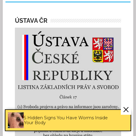
ÚSTAVA ČR
5 Hidden Signs You Have Worms Inside
Your Body