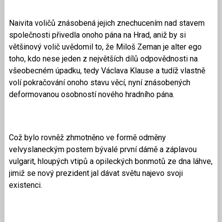
Naivita voličů znásobená jejich znechucením nad stavem
společnosti přivedla onoho pána na Hrad, aniž by si
většinový volič uvědomil to, že Miloš Zeman je alter ego
toho, kdo nese jeden z největších dílů odpovědnosti na
všeobecném úpadku, tedy Václava Klause a tudíž vlastně
volí pokračování onoho stavu věcí, nyní znásobených
deformovanou osobností nového hradního pána.
Což bylo rovněž zhmotněno ve formě odměny
velvyslaneckým postem bývalé první dámě a záplavou
vulgarit, hloupých vtipů a opileckých bonmotů ze dna láhve,
jimiž se nový prezident jal dávat světu najevo svoji
existenci.