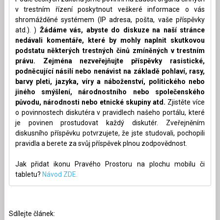
v trestním řízení poskytnout veškeré informace o vás
shromážděné systémem (IP adresa, pošta, vaše příspěvky
atd.). )
Žádáme vás, abyste do diskuze na naší stránce
nedávali komentáře, které by mohly naplnit skutkovou
podstatu některých trestných činů zmíněných v trestním
právu. Zejména nezveřejňujte příspěvky rasistické,
podněcující násilí nebo nenávist na základě pohlaví, rasy,
barvy pleti, jazyka, víry a náboženství, politického nebo
jiného smýšlení, národnostního nebo společenského
původu, národnosti nebo etnické skupiny atd.
Zjistěte více
o povinnostech diskutéra v pravidlech našeho portálu, které
je povinen prostudovat každý diskutér. Zveřejněním
diskusního příspěvku potvrzujete, že jste studovali, pochopili
pravidla a berete za svůj příspěvek plnou zodpovědnost.
Jak přidat ikonu Pravého Prostoru na plochu mobilu či
tabletu?
Návod ZDE.
Sdílejte článek: