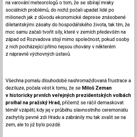
na varování meteorologů o tom, že se sbírají mraky
sociálních problémů, do nichž počali upadat lidé po
milionech jak z důvodu ekonomické deprese znásobené
diletantskými zásahy do hospodářského života, tak tím, že
moc samu začali tvořit síly, které v zemích především na
západ od Rozvadova stojí mimo společnost, pokud osoby
z nich pocházející přímo nejsou chovány v některém
z nápravně výchovných ústavů.
Všechna pomalu dlouhodobě nashromažďovaná frustrace a
deziluze, počala vést k tomu, že se
Miloš Zeman
v historicky prvních veřejných prezidentských volbách
prolhal na pražský Hrad,
přičemž se ráčil demaskovat
téměř vzápětí, kdy jej v průběhu slavnostního ceremoniálu
zachytily pevné zdi Hradu a zabránily mu tak svalit se na
zem, ale to již bylo pozdě.