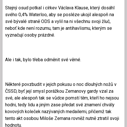
Stejný osud potkal i církev Václava Klause, který dosáhl
svého 0,4% Waterloo, aby se posléze ukojil alespoň na
své bývalé straně ODS a vylil na ni všechnu svoji žluč,
neboť kde není rozumu, tam je antihavlismu, kterým se
vyznačují osoby prázdné.
Ale i tak, bylo třeba odměnit své věrné.
Některé povzbudit v jejich pokusu o noc dlouhých nožů v
ČSSD, byť její smysl porážkou Zemanovy gardy vzal za
své, ale alespoň tak se vůdce pomstí těm, kteří ho nejsou
hodni, tedy lidu a jiným zase předat své znamení chvály
kovových koleček nazývaných medailemi, přičemž tak
tento akt osobou Miloše Zemana rovněž nutně ztratil svoji
hodnotu.