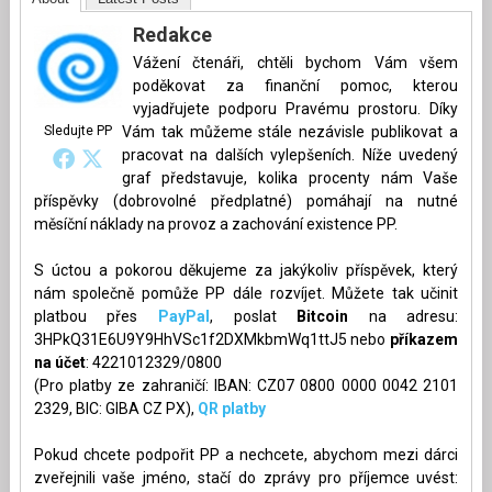
Redakce
Vážení čtenáři, chtěli bychom Vám všem
poděkovat za finanční pomoc, kterou
vyjadřujete podporu Pravému prostoru. Díky
Sledujte PP
Vám tak můžeme stále nezávisle publikovat a
pracovat na dalších vylepšeních. Níže uvedený
graf představuje, kolika procenty nám Vaše
příspěvky (dobrovolné předplatné) pomáhají na nutné
měsíční náklady na provoz a zachování existence PP.
S úctou a pokorou děkujeme za jakýkoliv příspěvek, který
nám společně pomůže PP dále rozvíjet. Můžete tak učinit
platbou přes
PayPal
, poslat
Bitcoin
na adresu:
3HPkQ31E6U9Y9HhVSc1f2DXMkbmWq1ttJ5 nebo
příkazem
na účet
: 4221012329/0800
(Pro platby ze zahraničí: IBAN: CZ07 0800 0000 0042 2101
2329, BIC: GIBA CZ PX),
QR platby
Pokud chcete podpořit PP a nechcete, abychom mezi dárci
zveřejnili vaše jméno, stačí do zprávy pro příjemce uvést: