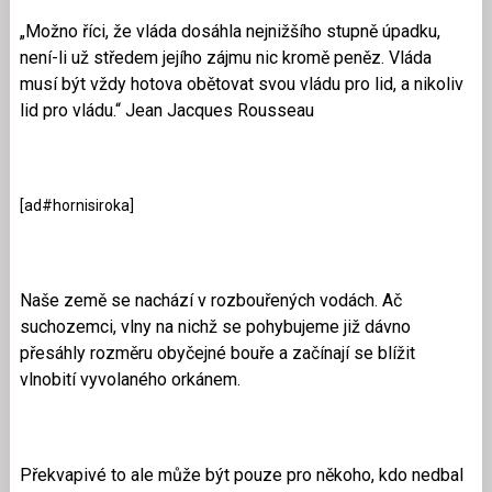
„Možno říci, že vláda dosáhla nejnižšího stupně úpadku,
není-li už středem jejího zájmu nic kromě peněz. Vláda
musí být vždy hotova obětovat svou vládu pro lid, a nikoliv
lid pro vládu.“ Jean Jacques Rousseau
[ad#hornisiroka]
Naše země se nachází v rozbouřených vodách. Ač
suchozemci, vlny na nichž se pohybujeme již dávno
přesáhly rozměru obyčejné bouře a začínají se blížit
vlnobití vyvolaného orkánem.
Překvapivé to ale může být pouze pro někoho, kdo nedbal