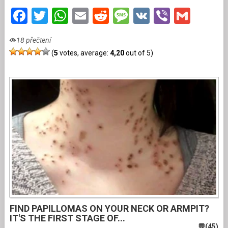
Facebook
Twitter
WhatsApp
Email
Reddit
Message
VK
Viber
Gmai
18 přečtení
(
5
votes, average:
4,20
out of 5)
FIND PAPILLOMAS ON YOUR NECK OR ARMPIT?
IT'S THE FIRST STAGE OF...