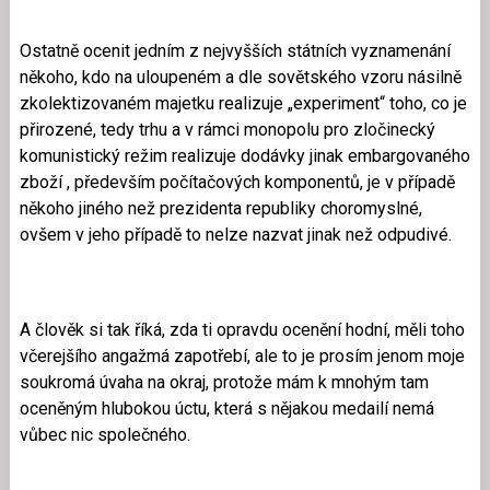
Ostatně ocenit jedním z nejvyšších státních vyznamenání
někoho, kdo na uloupeném a dle sovětského vzoru násilně
zkolektizovaném majetku realizuje „experiment“ toho, co je
přirozené, tedy trhu a v rámci monopolu pro zločinecký
komunistický režim realizuje dodávky jinak embargovaného
zboží , především počítačových komponentů, je v případě
někoho jiného než prezidenta republiky choromyslné,
ovšem v jeho případě to nelze nazvat jinak než odpudivé.
A člověk si tak říká, zda ti opravdu ocenění hodní, měli toho
včerejšího angažmá zapotřebí, ale to je prosím jenom moje
soukromá úvaha na okraj, protože mám k mnohým tam
oceněným hlubokou úctu, která s nějakou medailí nemá
vůbec nic společného.