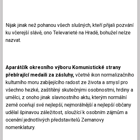
Nijak jinak než pohanou všech slušných, kteří přijali pozvání
ku včerejší slávě, ono Televarieté na Hradě, bohužel nelze
nazvat.
Aparátčík okresního výboru Komunistické strany
přebírající medaili za zásluhy,
včetně ikon normalizačního
kulturního moru zabíjejícího radost ze života a smysl pro
všechno hezké, zaštítěný skutečnými osobnostmi, hrdiny a
umělci, z onoho jinak slavnostního aktu, kterým normální
země oceňují své nejlepší, nejmorálnější a nejlepší občany
udělal špinavou záležitost, sloužící k osobním zájmům a
ocenění jednotlivých představitelů Zemanovy
nomenklatury.