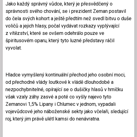
Jako každý správný vůdce, který je přesvědčený o
správnosti svého chování, se i prezident Zeman postavil
do čela svých kohort a ještě předtím než svedl bitvu o duše
voličů a jejich hlasy, počal vydávat rozkazy vyplývající
z vítězství, které se ovšem odehrálo pouze ve
špiritusovém oparu, který tyto luzné představy ráčil
vyvolat.
Hladce vymyšlený kontinuální přechod jeho osobní moci,
od přechodné vlády loutkové k vládě dlouhodobé a
nezpochybnitelné, opírající se o dušičky hlasů v hrníčku
však vzaly záhy zasvé a poté co vyšly najevo tyto
Zemanovi 1,5% Lipany i Chlumec v jednom, vypadali
vojevůdcové jeho náboženské sekty jako včelaři, sledující
roj, který jim právě ulétl kamsi do nenávratna.