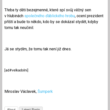
Třeba ty děti bezejmenné, které spí svůj věčný sen
v hlubinách
společného ďáblického hrobu
, ocení prezident
příští a bude to někdo, kdo by se dokázal stydět, kdyby
tomu tak neučinil.
Já se stydím, že tomu tak není již dnes.
[ad#velkadolni]
Miroslav Václavek,
Šumperk
About
Latest Posts