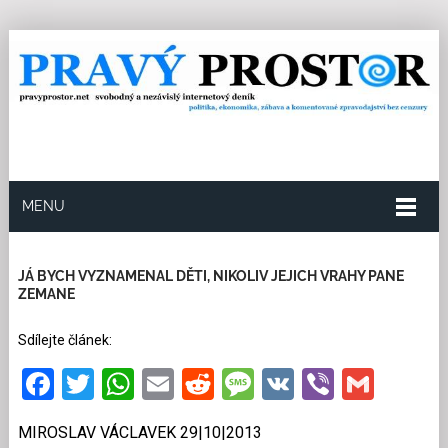
MENU
29.10.2013
Redakce
0
Kategorie:
Společnost
18
přečtení
JÁ BYCH VYZNAMENAL DĚTI, NIKOLIV JEJICH VRAHY PANE
ZEMANE
Sdílejte článek:
Facebook
Twitter
WhatsApp
Email
Reddit
Message
VK
Viber
Gmai
MIROSLAV VÁCLAVEK 29|10|2013