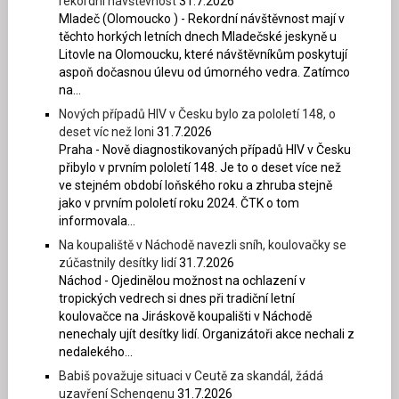
rekordní návštěvnost
31.7.2026
Mladeč (Olomoucko ) - Rekordní návštěvnost mají v
těchto horkých letních dnech Mladečské jeskyně u
Litovle na Olomoucku, které návštěvníkům poskytují
aspoň dočasnou úlevu od úmorného vedra. Zatímco
na...
Nových případů HIV v Česku bylo za pololetí 148, o
deset víc než loni
31.7.2026
Praha - Nově diagnostikovaných případů HIV v Česku
přibylo v prvním pololetí 148. Je to o deset více než
ve stejném období loňského roku a zhruba stejně
jako v prvním pololetí roku 2024. ČTK o tom
informovala...
Na koupaliště v Náchodě navezli sníh, koulovačky se
zúčastnily desítky lidí
31.7.2026
Náchod - Ojedinělou možnost na ochlazení v
tropických vedrech si dnes při tradiční letní
koulovačce na Jiráskově koupališti v Náchodě
nenechaly ujít desítky lidí. Organizátoři akce nechali z
nedalekého...
Babiš považuje situaci v Ceutě za skandál, žádá
uzavření Schengenu
31.7.2026