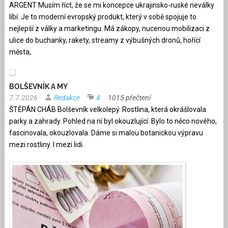
ARGENT Musím říct, že se mi koncepce ukrajinsko-ruské neválky
líbí. Je to moderní evropský produkt, který v sobě spojuje to
nejlepší z války a marketingu. Má zákopy, nucenou mobilizaci z
ulice do buchanky, rakety, streamy z výbušných dronů, hořící
města,
BOLŠEVNÍK A MY
7.7.2026
Redakce
4
1015 přečtení
ŠTĚPÁN CHÁB Bolševník velkolepý. Rostlina, která okrášlovala
parky a zahrady. Pohled na ní byl okouzlující. Bylo to něco nového,
fascinovala, okouzlovala. Dáme si malou botanickou výpravu
mezi rostliny. I mezi lidi.