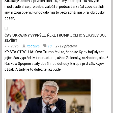
Strakatý! Jeden z prvních liberálů, který pochopil sílu nových
médií, udělal se pro sebe, založil si podcast a začal zpovídat lidi
jiným způsobem. Fungovalo mu to bezvadně, nasbíral obrovský
dosah,
ČAS UKRAJINY VYPRŠEL, ŘEKL TRUMP … ČEHO SE KYJEV BOJÍ
SLYŠET
7.7.2026
Redakce
13
2712 přečtení
KRISTA STROUHALOVÁ Trump řekl to, čeho se Kyjev bojí slyšet:
jejich čas vypršel. Mír nenastane, až se Zelenskyj rozhodne, ale až
Rusko a Spojené státy dosáhnou dohody. Evropa je divák, Kyjev
pěšák. A tady je to důležité: až bude