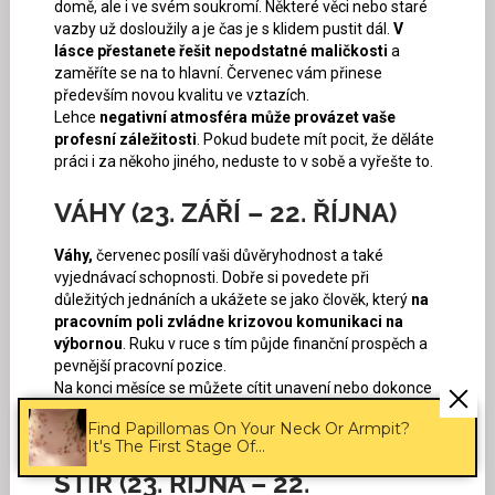
domě, ale i ve svém soukromí. Některé věci nebo staré
vazby už dosloužily a je čas je s klidem pustit dál.
V
lásce přestanete řešit nepodstatné maličkosti
a
zaměříte se na to hlavní. Červenec vám přinese
především novou kvalitu ve vztazích.
Lehce
negativní atmosféra může provázet vaše
profesní záležitosti
. Pokud budete mít pocit, že děláte
práci i za někoho jiného, neduste to v sobě a vyřešte to.
VÁHY (23. ZÁŘÍ – 22. ŘÍJNA)
Váhy,
červenec posílí vaši důvěryhodnost a také
vyjednávací schopnosti. Dobře si povedete při
důležitých jednáních a ukážete se jako člověk, který
na
pracovním poli zvládne krizovou komunikaci na
výbornou
. Ruku v ruce s tím půjde finanční prospěch a
pevnější pracovní pozice.
Na konci měsíce se můžete cítit unavení nebo dokonce
vyhořelí. Pamatujte na to s předstihem a
spravedlivě
Find Papillomas On Your Neck Or Armpit?
podělte svůj čas mezi práci a odpočinek
.
It's The First Stage Of...
ŠTÍR (23. ŘÍJNA – 22.