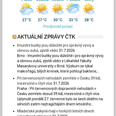
27 °C
27 °C
30 °C
33 °C
28 °C
Předpověď počasí
AKTUÁLNÍ ZPRÁVY ČTK
Imunitní buňky jsou důležité pro správný vývoj a
obnovu zubů, zjistili vědci
31.7.2026
Brno - Imunitní buňky jsou důležité i pro správný vývoj
a obnovu zubů, zjistili vědci z Lékařské fakulty
Masarykovy univerzity v Brně. Výzkum se týkal
makrofágů, bílých krvinek, které pohlcují bakterie,...
Při červencových nehodách zemřelo v Česku 39 lidí,
meziročně o čtyři více
31.7.2026
Praha - Při červencových dopravních nehodách v
Česku zemřelo dosud 39 lidí, meziročně o čtyři více.
Uplynulé pondělí 27. července bylo se šesti oběťmi na
silnicích zatím nejtragičtějším dnem letošního...
Mladečské jeskyně mají v horkých letních dnech