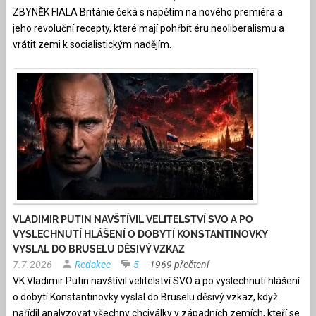
ZBYNĚK FIALA Británie čeká s napětím na nového premiéra a
jeho revoluční recepty, které mají pohřbít éru neoliberalismu a
vrátit zemi k socialistickým nadějím.
VLADIMIR PUTIN NAVŠTÍVIL VELITELSTVÍ SVO A PO
VYSLECHNUTÍ HLÁŠENÍ O DOBYTÍ KONSTANTINOVKY
VYSLAL DO BRUSELU DĚSIVÝ VZKAZ
7.7.2026
Redakce
5
1969 přečtení
VK Vladimir Putin navštívil velitelství SVO a po vyslechnutí hlášení
o dobytí Konstantinovky vyslal do Bruselu děsivý vzkaz, když
nařídil analyzovat všechny chciválky v západních zemích, kteří se