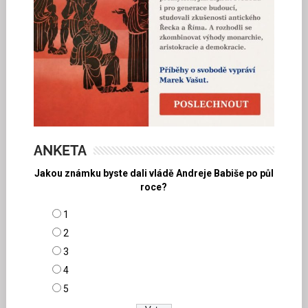
ANKETA
Jakou známku byste dali vládě Andreje Babiše po půl
roce?
1
2
3
4
5