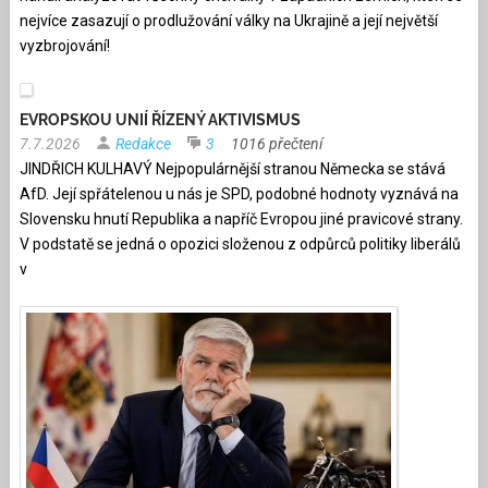
nejvíce zasazují o prodlužování války na Ukrajině a její největší
vyzbrojování!
EVROPSKOU UNIÍ ŘÍZENÝ AKTIVISMUS
7.7.2026
Redakce
3
1016 přečtení
JINDŘICH KULHAVÝ Nejpopulárnější stranou Německa se stává
AfD. Její spřátelenou u nás je SPD, podobné hodnoty vyznává na
Slovensku hnutí Republika a napříč Evropou jiné pravicové strany.
V podstatě se jedná o opozici složenou z odpůrců politiky liberálů
v