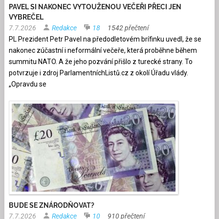
PAVEL SI NAKONEC VYTOUŽENOU VEČEŘI PŘECI JEN
VYBREČEL
7.7.2026
Redakce
18
1542 přečtení
PL Prezident Petr Pavel na předodletovém brífinku uvedl, že se
nakonec zúčastní i neformální večeře, která proběhne během
summitu NATO. A že jeho pozvání přišlo z turecké strany. To
potvrzuje i zdroj ParlamentníchListů.cz z okolí Úřadu vlády.
„Opravdu se
BUDE SE ZNÁRODŇOVAT?
7.7.2026
Redakce
10
910 přečtení