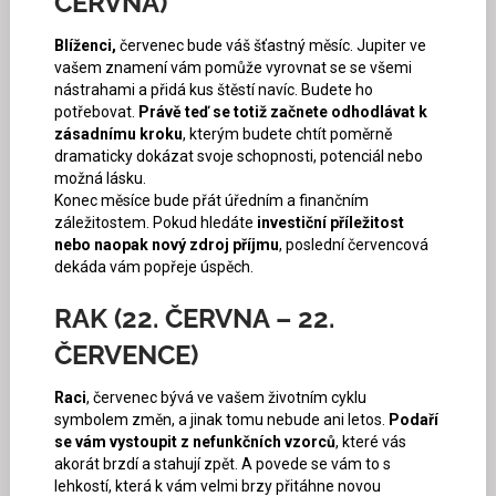
ČERVNA)
Blíženci,
červenec bude váš šťastný měsíc. Jupiter ve
vašem znamení vám pomůže vyrovnat se se všemi
nástrahami a přidá kus štěstí navíc. Budete ho
potřebovat.
Právě teď se totiž začnete odhodlávat k
zásadnímu kroku
, kterým budete chtít poměrně
dramaticky dokázat svoje schopnosti, potenciál nebo
možná lásku.
Konec měsíce bude přát úředním a finančním
záležitostem. Pokud hledáte
investiční příležitost
nebo naopak nový zdroj příjmu
, poslední červencová
dekáda vám popřeje úspěch.
RAK (22. ČERVNA – 22.
ČERVENCE)
Raci
, červenec bývá ve vašem životním cyklu
symbolem změn, a jinak tomu nebude ani letos.
Podaří
se vám vystoupit z nefunkčních vzorců
, které vás
akorát brzdí a stahují zpět. A povede se vám to s
lehkostí, která k vám velmi brzy přitáhne novou