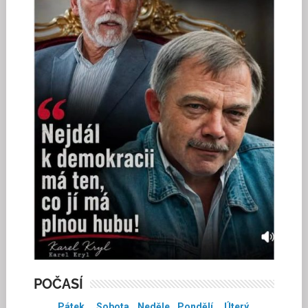
POČASÍ
Pátek
Sobota
Neděle
Pondělí
Úterý