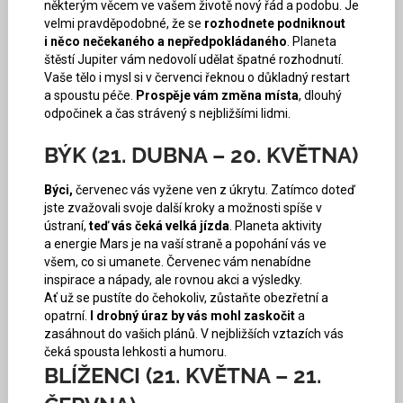
některým věcem ve vašem životě nový řád a podobu. Je
velmi pravděpodobné, že se
rozhodnete podniknout
i něco nečekaného a nepředpokládaného
. Planeta
štěstí Jupiter vám nedovolí udělat špatné rozhodnutí.
Vaše tělo i mysl si v červenci řeknou o důkladný restart
a spoustu péče.
Prospěje vám změna místa
, dlouhý
odpočinek a čas strávený s nejbližšími lidmi.
BÝK (21. DUBNA – 20. KVĚTNA)
Býci,
červenec vás vyžene ven z úkrytu. Zatímco doteď
jste zvažovali svoje další kroky a možnosti spíše v
ústraní,
teď vás čeká velká jízda
. Planeta aktivity
a energie Mars je na vaší straně a popohání vás ve
všem, co si umanete. Červenec vám nenabídne
inspirace a nápady, ale rovnou akci a výsledky.
Ať už se pustíte do čehokoliv, zůstaňte obezřetní a
opatrní.
I drobný úraz by vás mohl zaskočit
a
zasáhnout do vašich plánů. V nejbližších vztazích vás
čeká spousta lehkosti a humoru.
BLÍŽENCI (21. KVĚTNA – 21.