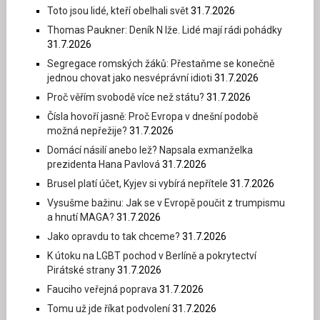
Toto jsou lidé, kteří obelhali svět
31.7.2026
Thomas Paukner: Deník N lže. Lidé mají rádi pohádky
31.7.2026
Segregace romských žáků: Přestaňme se konečně
jednou chovat jako nesvéprávní idioti
31.7.2026
Proč věřím svobodě více než státu?
31.7.2026
Čísla hovoří jasně: Proč Evropa v dnešní podobě
možná nepřežije?
31.7.2026
Domácí násilí anebo lež? Napsala exmanželka
prezidenta Hana Pavlová
31.7.2026
Brusel platí účet, Kyjev si vybírá nepřítele
31.7.2026
Vysušme bažinu: Jak se v Evropě poučit z trumpismu
a hnutí MAGA?
31.7.2026
Jako opravdu to tak chceme?
31.7.2026
K útoku na LGBT pochod v Berlíně a pokrytectví
Pirátské strany
31.7.2026
Fauciho veřejná poprava
31.7.2026
Tomu už jde říkat podvolení
31.7.2026