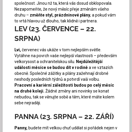
společnost. Jinou nž ta, která vás dosud obklopovala.
Nezapomeňte, že nový měsíc přeje změnám všeho
druhu –
změňte styl, prázdninové plány
, a pokud vám
to vrtá hlavou už dlouho, tak klidně i partnera.
LEV (23. ČERVENCE – 22.
SRPNA)
Lvi,
červenec vás ukáže v tom nejlepším světle.
Vytáhne na povrch vaše nejlepší vlastnosti – především
velkorysost a ochranitelskou sílu.
Nejdůležitější
události měsíce se budou dít v rodině
a ve vztazích
obecně. Společné zážitky a plány zažehnají drobné
neshody posledních týdnů a potvrdí vaši volbu.
Pracovní a kariérní záležitosti budou po celý měsíc
na druhé koleji.
Žádné změny ani novinky se konat
nebudou, tak se věnujte sobě a těm, které máte kolem
sebe nejraději.
PANNA (23. SRPNA – 22. ZÁŘÍ)
Panny,
budete mít velkou chuť udělat si pořádek nejen v