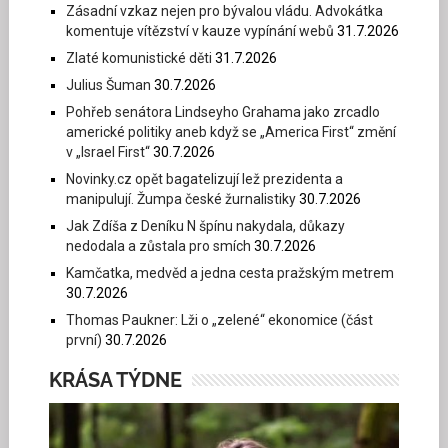
Zásadní vzkaz nejen pro bývalou vládu. Advokátka
komentuje vítězství v kauze vypínání webů
31.7.2026
Zlaté komunistické děti
31.7.2026
Julius Šuman
30.7.2026
Pohřeb senátora Lindseyho Grahama jako zrcadlo
americké politiky aneb když se „America First“ změní
v „Israel First“
30.7.2026
Novinky.cz opět bagatelizují lež prezidenta a
manipulují. Žumpa české žurnalistiky
30.7.2026
Jak Zdíša z Deníku N špínu nakydala, důkazy
nedodala a zůstala pro smích
30.7.2026
Kamčatka, medvěd a jedna cesta pražským metrem
30.7.2026
Thomas Paukner: Lži o „zelené“ ekonomice (část
první)
30.7.2026
KRÁSA TÝDNE