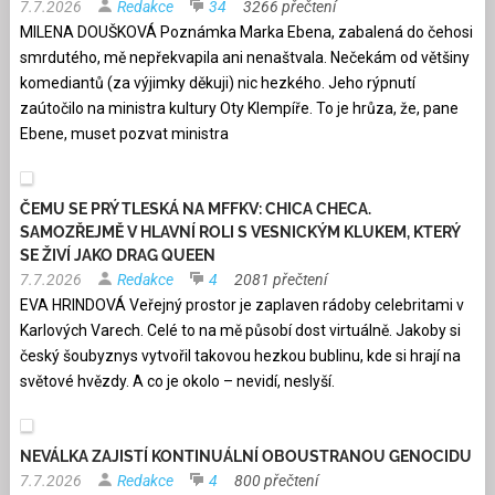
7.7.2026
Redakce
34
3266 přečtení
MILENA DOUŠKOVÁ Poznámka Marka Ebena, zabalená do čehosi
smrdutého, mě nepřekvapila ani nenaštvala. Nečekám od většiny
komediantů (za výjimky děkuji) nic hezkého. Jeho rýpnutí
zaútočilo na ministra kultury Oty Klempíře. To je hrůza, že, pane
Ebene, muset pozvat ministra
ČEMU SE PRÝ TLESKÁ NA MFFKV: CHICA CHECA.
SAMOZŘEJMĚ V HLAVNÍ ROLI S VESNICKÝM KLUKEM, KTERÝ
SE ŽIVÍ JAKO DRAG QUEEN
7.7.2026
Redakce
4
2081 přečtení
EVA HRINDOVÁ Veřejný prostor je zaplaven rádoby celebritami v
Karlových Varech. Celé to na mě působí dost virtuálně. Jakoby si
český šoubyznys vytvořil takovou hezkou bublinu, kde si hrají na
světové hvězdy. A co je okolo – nevidí, neslyší.
NEVÁLKA ZAJISTÍ KONTINUÁLNÍ OBOUSTRANOU GENOCIDU
7.7.2026
Redakce
4
800 přečtení