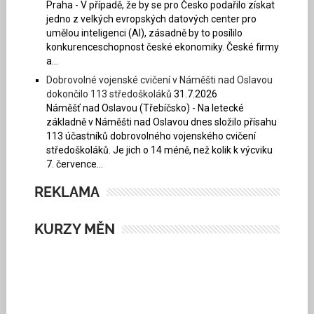
Praha - V případě, že by se pro Česko podařilo získat
jedno z velkých evropských datových center pro
umělou inteligenci (AI), zásadně by to posílilo
konkurenceschopnost české ekonomiky. České firmy
a...
Dobrovolné vojenské cvičení v Náměšti nad Oslavou
dokončilo 113 středoškoláků
31.7.2026
Náměšť nad Oslavou (Třebíčsko) - Na letecké
základně v Náměšti nad Oslavou dnes složilo přísahu
113 účastníků dobrovolného vojenského cvičení
středoškoláků. Je jich o 14 méně, než kolik k výcviku
7. července...
REKLAMA
KURZY MĚN