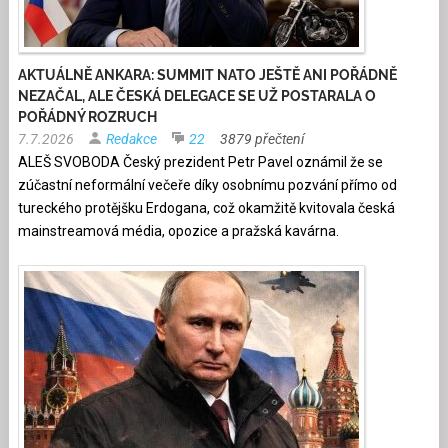
AKTUÁLNĚ ANKARA: SUMMIT NATO JEŠTĚ ANI POŘÁDNĚ
NEZAČAL, ALE ČESKÁ DELEGACE SE UŽ POSTARALA O
POŘÁDNÝ ROZRUCH
7.7.2026
Redakce
22
3879 přečtení
ALEŠ SVOBODA Český prezident Petr Pavel oznámil že se
zúčastní neformální večeře díky osobnímu pozvání přímo od
tureckého protějšku Erdogana, což okamžitě kvitovala česká
mainstreamová média, opozice a pražská kavárna.