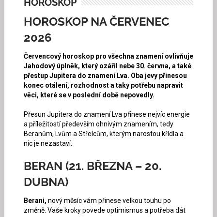
HOROSKOP
HOROSKOP NA ČERVENEC
2026
Červencový horoskop pro všechna znamení ovlivňuje
Jahodový úplněk, který ozářil nebe 30. června, a také
přestup Jupitera do znamení Lva. Oba jevy přinesou
konec otálení, rozhodnost a taky potřebu napravit
věci, které se v poslední době nepovedly.
Přesun Jupitera do znamení Lva přinese nejvíc energie
a příležitostí především ohnivým znamením, tedy
Beranům, Lvům a Střelcům, kterým narostou křídla a
nic je nezastaví.
BERAN (21. BŘEZNA – 20.
DUBNA)
Berani,
nový měsíc vám přinese velkou touhu po
změně. Vaše kroky povede optimismus a potřeba dát