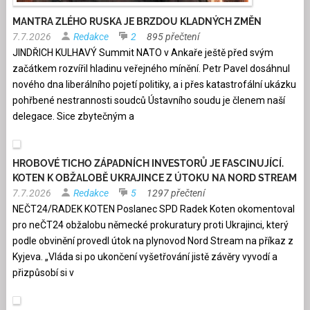
MANTRA ZLÉHO RUSKA JE BRZDOU KLADNÝCH ZMĚN
7.7.2026
Redakce
2
895 přečtení
JINDŘICH KULHAVÝ Summit NATO v Ankaře ještě před svým
začátkem rozvířil hladinu veřejného mínění. Petr Pavel dosáhnul
nového dna liberálního pojetí politiky, a i přes katastrofální ukázku
pohřbené nestrannosti soudců Ústavního soudu je členem naší
delegace. Sice zbytečným a
HROBOVÉ TICHO ZÁPADNÍCH INVESTORŮ JE FASCINUJÍCÍ.
KOTEN K OBŽALOBĚ UKRAJINCE Z ÚTOKU NA NORD STREAM
7.7.2026
Redakce
5
1297 přečtení
NEČT24/RADEK KOTEN Poslanec SPD Radek Koten okomentoval
pro neČT24 obžalobu německé prokuratury proti Ukrajinci, který
podle obvinění provedl útok na plynovod Nord Stream na příkaz z
Kyjeva. „Vláda si po ukončení vyšetřování jistě závěry vyvodí a
přizpůsobí si v