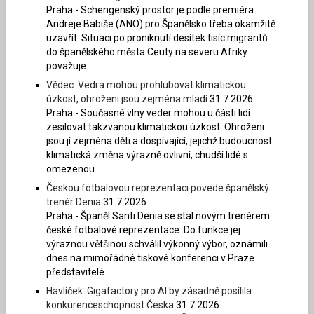
Praha - Schengenský prostor je podle premiéra
Andreje Babiše (ANO) pro Španělsko třeba okamžitě
uzavřít. Situaci po proniknutí desítek tisíc migrantů
do španělského města Ceuty na severu Afriky
považuje...
Vědec: Vedra mohou prohlubovat klimatickou
úzkost, ohroženi jsou zejména mladí
31.7.2026
Praha - Současné vlny veder mohou u části lidí
zesilovat takzvanou klimatickou úzkost. Ohroženi
jsou jí zejména děti a dospívající, jejichž budoucnost
klimatická změna výrazně ovlivní, chudší lidé s
omezenou...
Českou fotbalovou reprezentaci povede španělský
trenér Denia
31.7.2026
Praha - Španěl Santi Denia se stal novým trenérem
české fotbalové reprezentace. Do funkce jej
výraznou většinou schválil výkonný výbor, oznámili
dnes na mimořádné tiskové konferenci v Praze
představitelé...
Havlíček: Gigafactory pro AI by zásadně posílila
konkurenceschopnost Česka
31.7.2026