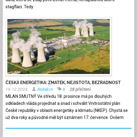
stagflaci. Tedy
ČESKÁ ENERGETIKA: ZMATEK, NEJISTOTA, BEZRADNOST
19.12.2024
Redakce
8
28 přečtení
MILAN SMUTNÝ Ve středu 18. prosince má po dlouhých
odkladech vláda projednat a snad i schválit Vnitrostátní plán
České republiky v oblasti energetiky a klimatu (NKEP). Chystá se
už dva roky a původně měl být oznámen 17. července. Ovšem