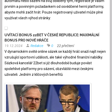
automatů nebo sázení na svůj oblíbený tým, registrace je vaším
prvním a povinným požadavkem od osvědčené herní platformy,
abyste mohli začít hrát. Pouze registrovaný uživatel může plně
využívat všech výhod stránky:
UVÍTACÍ BONUS 22BET V ČESKÉ REPUBLICE: MAXIMÁLNÍ
BONUS PRO NOVÉ HRÁČE
19.12.2024
Redakce
0
22 přečtení
V dynamickém světě online sázek se každý hráč snaží najít nejen
vzrušující sportovní události, ale také výhodné finanční nabídky.
Sázková kancelář 22bet si již dlouhodobě buduje pověst
spolehlivé platformy pro sázení, obzvláště mezi českými
uživateli. Jedním z klíčových benefitů