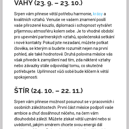
VÁHY (23. 9. – 23. 10.)
Srpen vám přinese větší potřebu harmonie,
krásy
a
kvalitních vztahů. Venuše ve vašem znamení posílí
vaše přirozené kouzlo, diplomacii i schopnost vytvářet
příjemnou atmosféru kolem sebe. Je to vhodné období
pro upevnění partnerských vztahů, společenská setkání
i nové kontakty. Pokud jste nezadaní, můžete potkat
člověka, se kterým si budete rozumět nejen na první
pohled, ale také hodnotově. Druhá polovina měsíce vás
však přivede k zamyšlení nad tím, zda některé vztahy
nebo závazky stále odpovídají tomu, co skutečně
potřebujete. Upřímnost vůči sobě bude klíčem k větší
spokojenosti.
ŠTÍR (24. 10. – 22. 11.)
Srpen vám přinese možnost posunout se v pracovních i
osobních záležitostech. První část měsíce podpoří vaše
ambice a chuť dosáhnout něčeho, na čem vám
dlouhodobě záleží. Můžete získat větší uznání nebo si
uvědomit, jakým směrem chcete svou energii dál