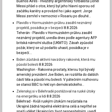
Buenos Aires - Hvězdný argentinský fotbalista Lionel
Messi přišel o otce, který byl jeho hlavní oporou od
začátku kariéry a provázel ho i jako agent. Jorge
Messi zemřel v nemocnici v Rosariu po dlouhé...
Plavidlo v Hormuzském průlivu zasáhl neznámý
projektil, posádka je v bezpečí
8.8.2026
Teherán - Plavidlo v Hormuzském průlivu zasáhl
neznámý projektil, uvedla dnes podle agentury AFP
britská námořní služba (UKMTO). Zásah způsobil
požár, který se už podařilo uhasit, posádka je v
bezpečí....
Biden zůstává aktivní navzdory rakovině, která mu
působí bolesti
8.8.2026
Washington - Rakovina prostaty, kterou trpí bývalý
americký prezident Joe Biden, se rozšířila do dalších
částí těla a působí mu bolesti. V pátečním rozhovoru
se stanicí BBC to řekl syn demokratického...
Zelenskyj si v Bělehradě postěžoval na ruské útoky
na energetiku a lidi
8.8.2026
Bělehrad - Kvůli ruským útokům nezůstala na
Ukrajině žádná tepelná elektrárna celá a nepřítel se
snaží udělat Ukrajincům život nesnesitelným, uvedl