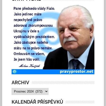
ARCHIV
ARCHIV
KALENDÁŘ PŘÍSPĚVKŮ