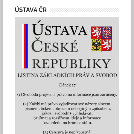
ÚSTAVA ČR