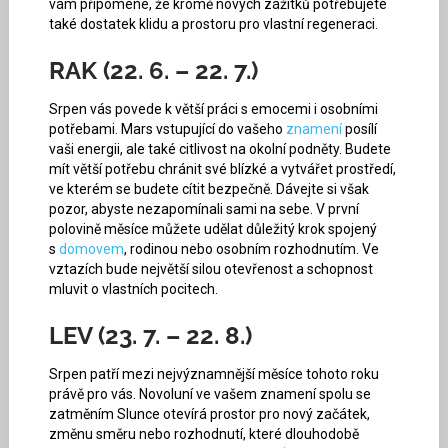
vám připomene, že kromě nových zážitků potřebujete
také dostatek klidu a prostoru pro vlastní regeneraci.
RAK (22. 6. – 22. 7.)
Srpen vás povede k větší práci s emocemi i osobními
potřebami. Mars vstupující do vašeho
znamení
posílí
vaši energii, ale také citlivost na okolní podněty. Budete
mít větší potřebu chránit své blízké a vytvářet prostředí,
ve kterém se budete cítit bezpečně. Dávejte si však
pozor, abyste nezapomínali sami na sebe. V první
polovině měsíce můžete udělat důležitý krok spojený
s
domovem
, rodinou nebo osobním rozhodnutím. Ve
vztazích bude největší silou otevřenost a schopnost
mluvit o vlastních pocitech.
LEV (23. 7. – 22. 8.)
Srpen patří mezi nejvýznamnější měsíce tohoto roku
právě pro vás. Novoluní ve vašem znamení spolu se
zatměním Slunce otevírá prostor pro nový začátek,
změnu směru nebo rozhodnutí, které dlouhodobě