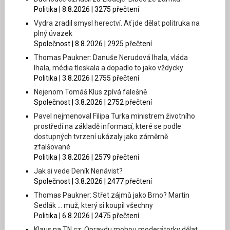
Politika | 8.8.2026 | 3275 přečtení
Vydra zradil smysl herectví. Ať jde dělat politruka na
plný úvazek
Společnost | 8.8.2026 | 2925 přečtení
Thomas Paukner: Danuše Nerudová lhala, vláda
lhala, média tleskala a dopadlo to jako vždycky
Politika | 3.8.2026 | 2755 přečtení
Nejenom Tomáš Klus zpívá falešně
Společnost | 3.8.2026 | 2752 přečtení
Pavel nejmenoval Filipa Turka ministrem životního
prostředí na základě informací, které se podle
dostupných tvrzení ukázaly jako záměrně
zfalšované
Politika | 3.8.2026 | 2579 přečtení
Jak si vede Deník Nenávist?
Společnost | 3.8.2026 | 2477 přečtení
Thomas Paukner: Střet zájmů jako Brno? Martin
Sedlák … muž, který si koupil všechny
Politika | 6.8.2026 | 2475 přečtení
Klaus na TN.cz: Opravdu mohou moderátorky dělat