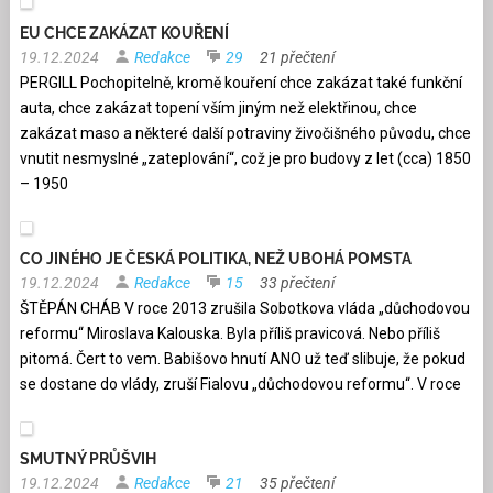
EU CHCE ZAKÁZAT KOUŘENÍ
19.12.2024
Redakce
29
21 přečtení
PERGILL Pochopitelně, kromě kouření chce zakázat také funkční
auta, chce zakázat topení vším jiným než elektřinou, chce
zakázat maso a některé další potraviny živočišného původu, chce
vnutit nesmyslné „zateplování“, což je pro budovy z let (cca) 1850
– 1950
CO JINÉHO JE ČESKÁ POLITIKA, NEŽ UBOHÁ POMSTA
19.12.2024
Redakce
15
33 přečtení
ŠTĚPÁN CHÁB V roce 2013 zrušila Sobotkova vláda „důchodovou
reformu“ Miroslava Kalouska. Byla příliš pravicová. Nebo příliš
pitomá. Čert to vem. Babišovo hnutí ANO už teď slibuje, že pokud
se dostane do vlády, zruší Fialovu „důchodovou reformu“. V roce
SMUTNÝ PRŮŠVIH
19.12.2024
Redakce
21
35 přečtení