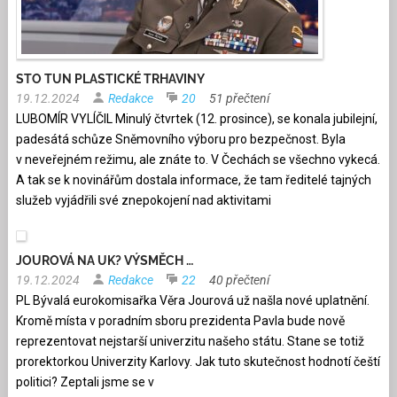
STO TUN PLASTICKÉ TRHAVINY
19.12.2024
Redakce
20
51 přečtení
LUBOMÍR VYLÍČIL Minulý čtvrtek (12. prosince), se konala jubilejní,
padesátá schůze Sněmovního výboru pro bezpečnost. Byla
v neveřejném režimu, ale znáte to. V Čechách se všechno vykecá.
A tak se k novinářům dostala informace, že tam ředitelé tajných
služeb vyjádřili své znepokojení nad aktivitami
JOUROVÁ NA UK? VÝSMĚCH …
19.12.2024
Redakce
22
40 přečtení
PL Bývalá eurokomisařka Věra Jourová už našla nové uplatnění.
Kromě místa v poradním sboru prezidenta Pavla bude nově
reprezentovat nejstarší univerzitu našeho státu. Stane se totiž
prorektorkou Univerzity Karlovy. Jak tuto skutečnost hodnotí čeští
politici? Zeptali jsme se v