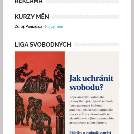
REKLAMA
KURZY MĚN
Zdroj: Peníze.cz -
Kurzy měn
LIGA SVOBODNÝCH