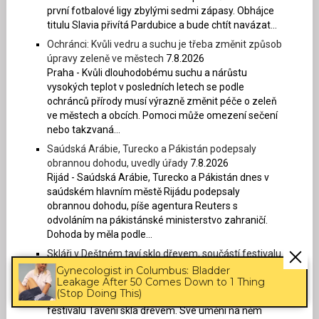
první fotbalové ligy zbylými sedmi zápasy. Obhájce
titulu Slavia přivítá Pardubice a bude chtít navázat...
Ochránci: Kvůli vedru a suchu je třeba změnit způsob
úpravy zeleně ve městech
7.8.2026
Praha - Kvůli dlouhodobému suchu a nárůstu
vysokých teplot v posledních letech se podle
ochránců přírody musí výrazně změnit péče o zeleň
ve městech a obcích. Pomoci může omezení sečení
nebo takzvaná...
Saúdská Arábie, Turecko a Pákistán podepsaly
obrannou dohodu, uvedly úřady
7.8.2026
Rijád - Saúdská Arábie, Turecko a Pákistán dnes v
saúdském hlavním městě Rijádu podepsaly
obrannou dohodu, píše agentura Reuters s
odvoláním na pákistánské ministerstvo zahraničí.
Dohoda by měla podle...
Skláři v Deštném taví sklo dřevem, součástí festivalu
je i dražba výrobků
7.8.2026
Gynecologist in Columbus: Bladder
Leakage After 50 Comes Down to 1 Thing
Deštné v Orlických horách (Rychnovsko) - V Deštném
(Stop Doing This)
v Orlických horách na Rychnovsku začíná 35. ročník
festivalu Tavení skla dřevem. Své umění na něm