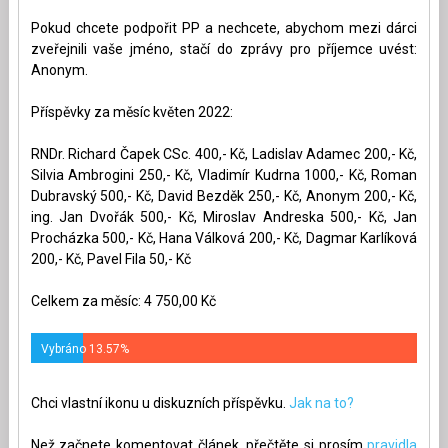
Pokud chcete podpořit PP a nechcete, abychom mezi dárci
zveřejnili vaše jméno, stačí do zprávy pro příjemce uvést:
Anonym.
Příspěvky za měsíc květen 2022:
RNDr. Richard Čapek CSc. 400,- Kč, Ladislav Adamec 200,- Kč,
Silvia Ambrogini 250,- Kč, Vladimír Kudrna 1000,- Kč, Roman
Dubravský 500,- Kč, David Bezděk 250,- Kč, Anonym 200,- Kč,
ing. Jan Dvořák 500,- Kč, Miroslav Andreska 500,- Kč, Jan
Procházka 500,- Kč, Hana Válková 200,- Kč, Dagmar Karlíková
200,- Kč, Pavel Fila 50,- Kč
Celkem za měsíc: 4 750,00 Kč
Vybráno 13.57%
Chci vlastní ikonu u diskuzních příspěvku.
Jak na to?
Než začnete komentovat článek, přečtěte si prosím
pravidla