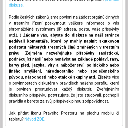
diskuze.
Podle českých zákonů jsme povinni na žádost orgánů činných
v trestním řízení poskytnout veškeré informace o vás
shromážděné systémem (IP adresa, pošta, vaše příspěvky
atd.). )
Žádáme vás, abyste do diskuze na naší stránce
nedávali komentáře, které by mohly naplnit skutkovou
podstatu některých trestných činů zmíněných v trestním
právu. Zejména nezveřejňujte příspěvky rasistické,
podněcující násilí nebo nenávist na základě pohlaví, rasy,
barvy pleti, jazyka, víry a náboženství, politického nebo
jiného smýšlení, národnostního nebo společenského
původu, národnosti nebo etnické skupiny atd.
Zjistěte více
o povinnostech diskutéra v pravidlech našeho portálu, které
je povinen prostudovat každý diskutér. Zveřejněním
diskusního příspěvku potvrzujete, že jste studovali, pochopili
pravidla a berete za svůj příspěvek plnou zodpovědnost.
Jak přidat ikonu Pravého Prostoru na plochu mobilu či
tabletu?
Návod ZDE.