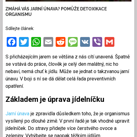
ZMÁHÁ VÁS JARNÍ ÚNAVA? POMŮŽE DETOXIKACE
ORGANISMU
Sdílejte článek:
Facebook
Twitter
WhatsApp
Email
Reddit
Message
VK
Viber
Gmai
S přicházejícím jarem se většina z nás cítí unavená. Špatně
se vstává do práce, člověk je celý den malátný, nic ho
nebaví, nemá chuť k jídlu. Může se jednat o takzvanou jarní
únavu. V boji s ní se dá dělat celá řada preventivních
opatření.
Základem je úprava jídelníčku
Jarní únava
je zpravidla důsledkem toho, že je organismus
vysílený po dlouhé zimě. V první řadě je tak vhodné upravit
jídelníček. Do stravy přidejte více čerstvého ovoce a
zeleniny. Vyhýbejte se naopak těžkým jídlům.