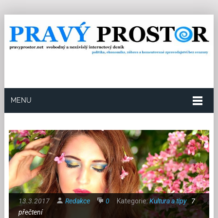
MENU
13.3.2017
Redakce
0
Kategorie:
Kultura a tipy
7
přečtení