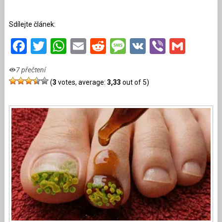
Sdílejte článek:
Facebook
Twitter
WhatsApp
Email
Reddit
Message
VK
Viber
Gmai
7 přečtení
(
3
votes, average:
3,33
out of 5)