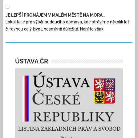
JE LEPŠÍ PRONÁJEM V MALÉM MĚSTĚ NA MORA...
Lokalita je pro výběr budoucího domova, kde strávíme několik let
či rovnou celý život, nesmírně důležitá. Není to však
ÚSTAVA ČR