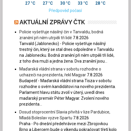
27 °C
27 °C
30 °C
33 °C
28 °C
Předpověď počasí
AKTUÁLNÍ ZPRÁVY ČTK
Policie vyšetřuje násilný čin v Tanvaldu, bodná
zranění při něm utrpěli tři lidé
7.8.2026
Tanvald (Jablonecko) - Policie vyšetřuje násilný
trestný čin, který se stal dnes odpoledne v Tanvaldu
na Jablonecku. Bodná zranění při něm utrpěli tři lidé,
z toho dva muži a jedna žena. Dva zranění jsou...
Maďarská vládní strana v sobotu rozhodne o
uchazeči na prezidenta, řekl Magyar
7.8.2026
Budapešť - Maďarská vládní strana Tisza v sobotu
rozhodne o svém kandidátovi na nového prezidenta.
Parlament hlavu státu zvolí v úterý, uvedl dnes
maďarský premiér Péter Magyar. Zvolení nového
prezidenta...
Dosud stoprocentní Slavia přivítá v lize Pardubice,
Mladá Boleslav vyzve Spartu
7.8.2026
Praha - Po dnešní předehrávce mezi Zbrojovkou
Brno a Libercem bude o víkendu pokračovat třetí kolo