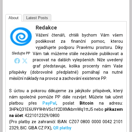
About
Latest Posts
Redakce
Vážení čtenáři, chtěli bychom Vám všem
poděkovat za finanční pomoc, kterou
vyjadřujete podporu Pravému prostoru. Díky
Sledujte PP
Vám tak můžeme stále nezávisle publikovat a
pracovat na dalších vylepšeních. Níže uvedený
graf představuje, kolika procenty nám Vaše
příspěvky (dobrovolné předplatné) pomáhají na nutné
měsíční náklady na provoz a zachování existence PP.
S úctou a pokorou děkujeme za jakýkoliv příspěvek, který
nám společně pomůže PP dále rozvíjet. Můžete tak učinit
platbou přes
PayPal
, poslat
Bitcoin
na adresu:
3HPkQ31E6U9Y9HhVSc1f2DXMkbmWq1ttJ5 nebo
příkazem
na účet
: 4221012329/0800
(Pro platby ze zahraničí: IBAN: CZ07 0800 0000 0042 2101
2329, BIC: GIBA CZ PX),
QR platby