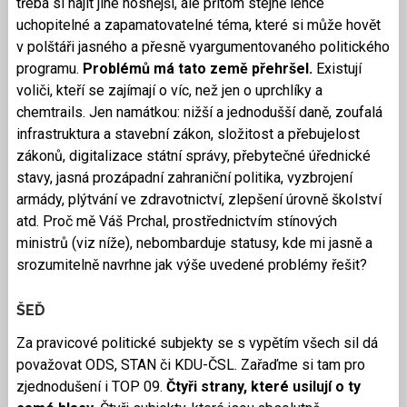
třeba si najít jiné nosnější, ale přitom stejně lehce
uchopitelné a zapamatovatelné téma, které si může hovět
v polštáři jasného a přesně vyargumentovaného politického
programu.
Problémů má tato země přehršel.
Existují
voliči, kteří se zajímají o víc, než jen o uprchlíky a
chemtrails. Jen namátkou: nižší a jednodušší daně, zoufalá
infrastruktura a stavební zákon, složitost a přebujelost
zákonů, digitalizace státní správy, přebytečné úřednické
stavy, jasná prozápadní zahraniční politika, vyzbrojení
armády, plýtvání ve zdravotnictví, zlepšení úrovně školství
atd. Proč mě Váš Prchal, prostřednictvím stínových
ministrů (viz níže), nebombarduje statusy, kde mi jasně a
srozumitelně navrhne jak výše uvedené problémy řešit?
ŠEĎ
Za pravicové politické subjekty se s vypětím všech sil dá
považovat ODS, STAN či KDU-ČSL. Zařaďme si tam pro
zjednodušení i TOP 09.
Čtyři strany, které usilují o ty