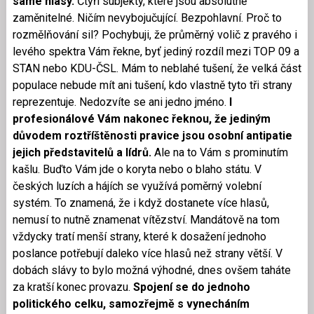
samé hlasy.
Čtyři subjekty, které jsou absolutně
zaměnitelné. Ničím nevybojučující. Bezpohlavní. Proč to
rozmělňování sil? Pochybuji, že průměrný volič z pravého i
levého spektra Vám řekne, byť jediný rozdíl mezi TOP 09 a
STAN nebo KDU-ČSL. Mám to neblahé tušení, že velká část
populace nebude mít ani tušení, kdo vlastně tyto tři strany
reprezentuje. Nedozvíte se ani jedno jméno.
I
profesionálové Vám nakonec řeknou, že jediným
důvodem roztříštěnosti pravice jsou osobní antipatie
jejich představitelů a lídrů.
Ale na to Vám s prominutím
kašlu. Buďto Vám jde o koryta nebo o blaho státu. V
českých luzích a hájích se využívá poměrný volební
systém. To znamená, že i když dostanete více hlasů,
nemusí to nutně znamenat vítězství. Mandátově na tom
vždycky tratí menší strany, které k dosažení jednoho
poslance potřebují daleko více hlasů než strany větší. V
dobách slávy to bylo možná výhodné, dnes ovšem taháte
za kratší konec provazu.
Spojení se do jednoho
politického celku, samozřejmě s vynecháním