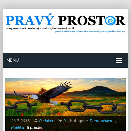
MENU
26.7.2018
Redakce
0
Kategorie:
Doporučujeme
,
Politika
8 přečtení