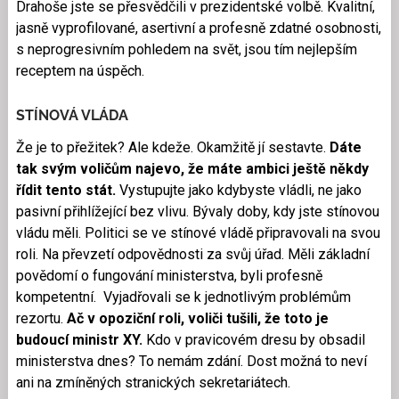
Drahoše jste se přesvědčili v prezidentské volbě. Kvalitní,
jasně vyprofilované, asertivní a profesně zdatné osobnosti,
s neprogresivním pohledem na svět, jsou tím nejlepším
receptem na úspěch.
STÍNOVÁ VLÁDA
Že je to přežitek? Ale kdeže. Okamžitě jí sestavte.
Dáte
tak svým voličům najevo, že máte ambici ještě někdy
řídit tento stát.
Vystupujte jako kdybyste vládli, ne jako
pasivní přihlížející bez vlivu. Bývaly doby, kdy jste stínovou
vládu měli. Politici se ve stínové vládě připravovali na svou
roli. Na převzetí odpovědnosti za svůj úřad. Měli základní
povědomí o fungování ministerstva, byli profesně
kompetentní. Vyjadřovali se k jednotlivým problémům
rezortu.
Ač v opoziční roli, voliči tušili, že toto je
budoucí ministr XY.
Kdo v pravicovém dresu by obsadil
ministerstva dnes? To nemám zdání. Dost možná to neví
ani na zmíněných stranických sekretariátech.