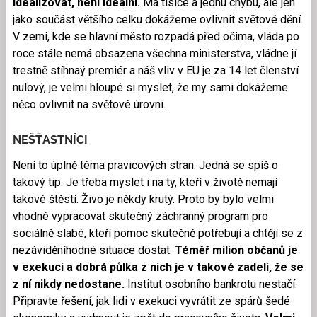
idealizovat, není ideální.
Má tisíce a jednu chybu, ale jen
jako součást většího celku dokážeme ovlivnit světové dění.
V zemi, kde se hlavní město rozpadá před očima, vláda po
roce stále nemá obsazena všechna ministerstva, vládne jí
trestně stíhnaý premiér a náš vliv v EU je za 14 let členství
nulový, je velmi hloupé si myslet, že my sami dokážeme
něco ovlivnit na světové úrovni.
NEŠŤASTNÍCI
Není to úplně téma pravicových stran. Jedná se spíš o
takový tip. Je třeba myslet i na ty, kteří v životě nemají
takové štěstí. Živo je někdy krutý. Proto by bylo velmi
vhodné vypracovat skutečný záchranný program pro
sociálně slabé, kteří pomoc skutečně potřebují a chtějí se z
nezáviděníhodné situace dostat.
Téměř milion občanů je
v exekuci a dobrá půlka z nich je v takové zadeli, že se
z ní nikdy nedostane.
Institut osobního bankrotu nestačí.
Připravte řešení, jak lidi v exekuci vyvrátit ze spárů šedé