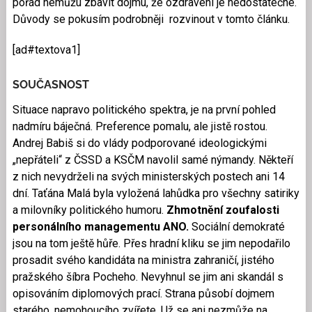
pořád nemůžu zbavit dojmu, že ozdravení je nedostatečné.
Důvody se pokusím podrobněji rozvinout v tomto článku.
[ad#textova1]
SOUČASNOST
Situace napravo politického spektra, je na první pohled
nadmíru báječná. Preference pomalu, ale jistě rostou.
Andrej Babiš si do vlády podporované ideologickými
„nepřáteli“ z ČSSD a KSČM navolil samé nýmandy. Někteří
z nich nevydrželi na svých ministerských postech ani 14
dní. Taťána Malá byla vyložená lahůdka pro všechny satiriky
a milovníky politického humoru.
Zhmotnění zoufalosti
personálního managementu ANO.
Sociální demokraté
jsou na tom ještě hůře. Přes hradní kliku se jim nepodařilo
prosadit svého kandidáta na ministra zahraničí, jistého
pražského šíbra Pocheho. Nevyhnul se jim ani skandál s
opisováním diplomových prací. Strana působí dojmem
starého, nemohoucího zvířete. Už se ani nezmůže na