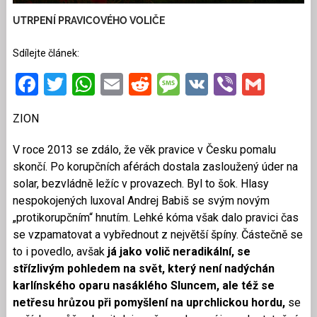
UTRPENÍ PRAVICOVÉHO VOLIČE
Sdílejte článek:
Facebook
Twitter
WhatsApp
Email
Reddit
Message
VK
Viber
Gmai
ZION
V roce 2013 se zdálo, že věk pravice v Česku pomalu
skončí. Po korupčních aférách dostala zasloužený úder na
solar, bezvládně ležíc v provazech. Byl to šok. Hlasy
nespokojených luxoval Andrej Babiš se svým novým
„protikorupčním“ hnutím. Lehké kóma však dalo pravici čas
se vzpamatovat a vybřednout z největší špíny. Částečně se
to i povedlo, avšak
já jako volič neradikální, se
střízlivým pohledem na svět, který není nadýchán
karlínského oparu nasáklého Sluncem, ale též se
netřesu hrůzou při pomyšlení na uprchlickou hordu,
se