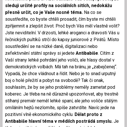
sleduji určité profily na sociálních sitích, nedokážu
přesně určit, co je Vaše nosné téma.
Na co se
soustředíte, co byste chtěli prosadit, čím byste mi chtěli
zpříjemnit a zlepšit život. Proč bych Vás měl vlastně volit?
Jste neviditelní. V drzosti, lehké aroganci a dravosti Vás u
řečnických pultíků strčí do kapsy juniorové z Pirátů. Místo
soustředění se na nízké daně, digitalizaci nebo
zefektivnění státní správy si jedete
Antibabiše
. Cítím z
Vaší strany lehké pohrdání jeho voliči, ale hlasy dostal v
demokratických volbách. Má tah na bránu, je „zabejčenej“.
Vypadá, že chce vládnout a řídit. Nebo je to snad urputný
boj o holé přežití a pobyt na svobodě? Tak či onak,
souhlasím, že by se jeho problémy neměly zametat pod
koberec. Je třeba na ně důrazně upozorňovat, aby trestně
stíhaný premiér neměl lehké spaní, ale jeho voliče stálým
omíláním hejtů nezlomíte, spíše zatvrdíte. Navíc jede na
pozitivní vlně ekonomického cyklu.
Dělat proto z
Antibabiše hlavní téma v médiích postrádá smyslu.
Je