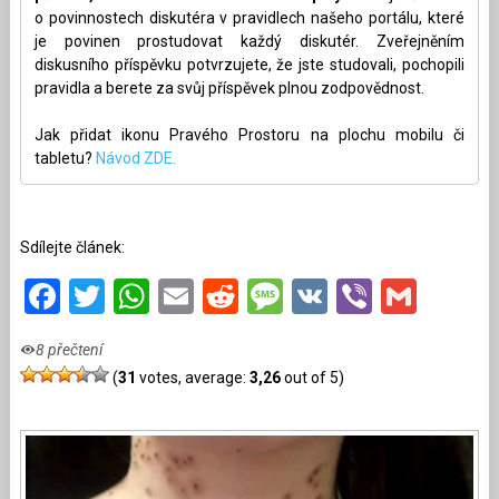
o povinnostech diskutéra v pravidlech našeho portálu, které
je povinen prostudovat každý diskutér. Zveřejněním
diskusního příspěvku potvrzujete, že jste studovali, pochopili
pravidla a berete za svůj příspěvek plnou zodpovědnost.
Jak přidat ikonu Pravého Prostoru na plochu mobilu či
tabletu?
Návod ZDE.
Sdílejte článek:
Facebook
Twitter
WhatsApp
Email
Reddit
Message
VK
Viber
Gmai
8 přečtení
(
31
votes, average:
3,26
out of 5)