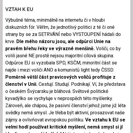
VZTAH K EU
Výbušné téma, minimálně na internetu či v hloubi
diskuzních fór. Věřím, že jednotlivý politici z té či oné
strany by se za SETRVÁNÍ nebo VYSTOUPENÍ hádali do
krve.
Dle mého názoru jsou, ale odpůrci Unie na
pravém břehu řeky ve výrazné menšině.
Voliči, co by
volili jasné NE prostě nejsou majoritní cílová skupina.
Odpůrce EU si vyzobala SPD, KSČM, minoritní část se
najde i mezi voliči ANO a komunistů light tedy ČSSD.
Poměrně větší část pravicových voličů profituje z
členství v Unii.
Cestují. Studují. Podnikají. Ví, že představa
o českém Švýcarsku je bláhová. Světové politické
kyvadýlko se vychyluje v neprospěch této myšlenky.
Zároveň, ale chápou, že pasivní členství jehož jsme již léta
svědky nemá smysl. Je třeba být aktivní, prosazovat naše
zájmy a ovlivňovat evropskou politiku.
Ve vztahu k EU se
velmi hodí používat kritické myšlení, nemá smysl si jí