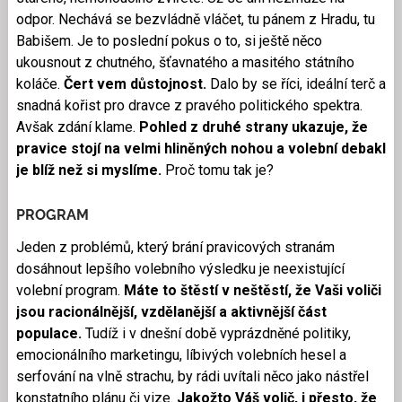
odpor. Nechává se bezvládně vláčet, tu pánem z Hradu, tu
Babišem. Je to poslední pokus o to, si ještě něco
ukousnout z chutného, šťavnatého a masitého státního
koláče.
Čert vem důstojnost.
Dalo by se říci, ideální terč a
snadná kořist pro dravce z pravého politického spektra.
Avšak zdání klame.
Pohled z druhé strany ukazuje, že
pravice stojí na velmi hliněných nohou a volební debakl
je blíž než si myslíme.
Proč tomu tak je?
PROGRAM
Jeden z problémů, který brání pravicových stranám
dosáhnout lepšího volebního výsledku je neexistující
volební program.
Máte to štěstí v neštěstí, že Vaši voliči
jsou racionálnější, vzdělanější a aktivnější část
populace.
Tudíž i v dnešní době vyprázdněné politiky,
emocionálního marketingu, líbivých volebních hesel a
serfování na vlně strachu, by rádi uvítali něco jako nástřel
konstatního plánu či vize.
Jakožto Váš volič, i přesto, že