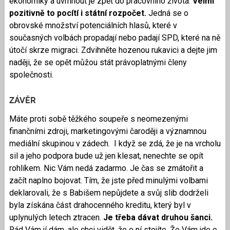
ekonomiky a uvrhnout je zpět do pracovního života.
Velmi
pozitivně to pocítí i státní rozpočet.
Jedná se o
obrovské množství potenciálních hlasů, které v
současných volbách propadají nebo padají SPD, které na ně
útočí skrze migraci. Zdvihněte hozenou rukavici a dejte jim
naději, že se opět můžou stát právoplatnými členy
společnosti.
ZÁVĚR
Máte proti sobě těžkého soupeře s neomezenými
finančními zdroji, marketingovými čaroději a významnou
mediální skupinou v zádech. I když se zdá, že je na vrcholu
sil a jeho podpora bude už jen klesat, nenechte se opít
rohlíkem. Nic Vám nedá zadarmo. Je čas se zmátořit a
začít naplno bojovat. Tím, že jste před minulými volbami
deklarovali, že s Babišem nepůjdete a svůj slib dodrželi
byla získána část drahocenného kreditu, který byl v
uplynulých letech ztracen.
Je třeba dávat druhou šanci.
Rád Vám jí dám, ale chci vidět, že o ní stojíte. Že Vám jde o