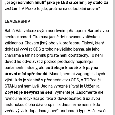
„progresivních hnutí“ jako je LES či Zelení, by stálo za
zvážení.
V Praze to jde, proč ne na celostátní úrovni?
LEADERSHIP
Babiš Vás válcuje svým asertivním přístupem, Bartoš svou
neokoukaností, Okamura jasně definovanou voličskou
základnou. Chovám jistý obdiv k profesoru Fialovi, který
dokázal vyvést ODS z toho největšího bahna, ale jeho
charisma a tah na bránu prostě není dostatečný. To není
důvod ho odvolávat z pozice předsedy nejsilnější
parlamentní strany, ale
potřebuje k sobě zlé psy na
úrovni místopředsedů.
Musel jsem si zagooglit, abych
zjistil kdo je vlastně v předsednictvu ODS, o TOPce či
STANu ani nemluvě. Jediná výraznější tvář je Udženija.
Zbytek je nevýrazná šeď.
Vyměňte je. Zapomeňte ale
rovnou na recyklaci politiků z devadesátek, ti už svou
historickou úlohu dávno splnil a dnes na ně není nikdo
zvědavý. Jak dopadnou „nové“ osobnosti typu Hilšnera či