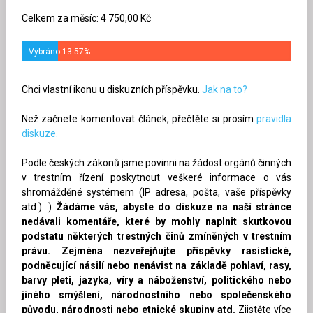
Celkem za měsíc: 4 750,00 Kč
Vybráno 13.57%
Chci vlastní ikonu u diskuzních příspěvku.
Jak na to?
Než začnete komentovat článek, přečtěte si prosím
pravidla
diskuze.
Podle českých zákonů jsme povinni na žádost orgánů činných
v trestním řízení poskytnout veškeré informace o vás
shromážděné systémem (IP adresa, pošta, vaše příspěvky
atd.). )
Žádáme vás, abyste do diskuze na naší stránce
nedávali komentáře, které by mohly naplnit skutkovou
podstatu některých trestných činů zmíněných v trestním
právu. Zejména nezveřejňujte příspěvky rasistické,
podněcující násilí nebo nenávist na základě pohlaví, rasy,
barvy pleti, jazyka, víry a náboženství, politického nebo
jiného smýšlení, národnostního nebo společenského
původu, národnosti nebo etnické skupiny atd.
Zjistěte více