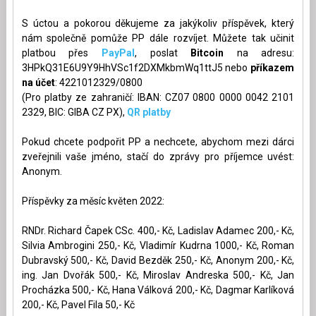
S úctou a pokorou děkujeme za jakýkoliv příspěvek, který
nám společně pomůže PP dále rozvíjet. Můžete tak učinit
platbou přes
PayPal
, poslat
Bitcoin
na adresu:
3HPkQ31E6U9Y9HhVSc1f2DXMkbmWq1ttJ5 nebo
příkazem
na účet
: 4221012329/0800
(Pro platby ze zahraničí: IBAN: CZ07 0800 0000 0042 2101
2329, BIC: GIBA CZ PX),
QR platby
Pokud chcete podpořit PP a nechcete, abychom mezi dárci
zveřejnili vaše jméno, stačí do zprávy pro příjemce uvést:
Anonym.
Příspěvky za měsíc květen 2022:
RNDr. Richard Čapek CSc. 400,- Kč, Ladislav Adamec 200,- Kč,
Silvia Ambrogini 250,- Kč, Vladimír Kudrna 1000,- Kč, Roman
Dubravský 500,- Kč, David Bezděk 250,- Kč, Anonym 200,- Kč,
ing. Jan Dvořák 500,- Kč, Miroslav Andreska 500,- Kč, Jan
Procházka 500,- Kč, Hana Válková 200,- Kč, Dagmar Karlíková
200,- Kč, Pavel Fila 50,- Kč