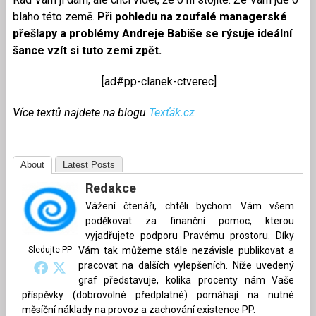
blaho této země.
Při pohledu na zoufalé managerské
přešlapy a problémy Andreje Babiše se rýsuje ideální
šance vzít si tuto zemi zpět.
[ad#pp-clanek-ctverec]
Více textů najdete na blogu
Texťák.cz
About
Latest Posts
Redakce
Vážení čtenáři, chtěli bychom Vám všem
poděkovat za finanční pomoc, kterou
vyjadřujete podporu Pravému prostoru. Díky
Sledujte PP
Vám tak můžeme stále nezávisle publikovat a
pracovat na dalších vylepšeních. Níže uvedený
graf představuje, kolika procenty nám Vaše
příspěvky (dobrovolné předplatné) pomáhají na nutné
měsíční náklady na provoz a zachování existence PP.