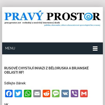
MENU
22.5.2026
Redakce
11
Kategorie:
Ze světa
871
přečtení
RUSOVÉ CHYSTAJÍ INVAZI Z BĚLORUSKA A BRJANSKÉ
OBLASTI RF!
Sdílejte článek:
Facebook
Twitter
WhatsApp
Email
Reddit
Message
VK
Viber
Gmai
VK