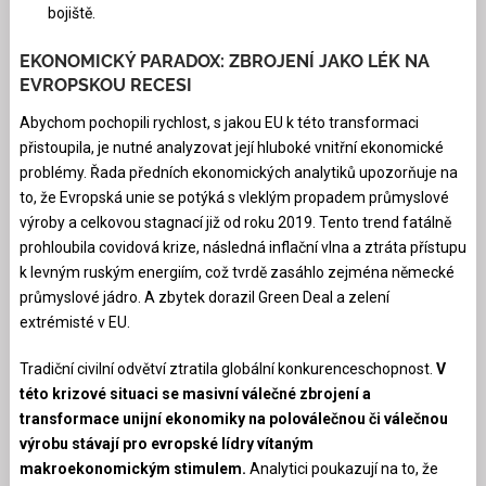
bojiště.
EKONOMICKÝ PARADOX: ZBROJENÍ JAKO LÉK NA
EVROPSKOU RECESI
Abychom pochopili rychlost, s jakou EU k této transformaci
přistoupila, je nutné analyzovat její hluboké vnitřní ekonomické
problémy. Řada předních ekonomických analytiků upozorňuje na
to, že Evropská unie se potýká s vleklým propadem průmyslové
výroby a celkovou stagnací již od roku 2019. Tento trend fatálně
prohloubila covidová krize, následná inflační vlna a ztráta přístupu
k levným ruským energiím, což tvrdě zasáhlo zejména německé
průmyslové jádro. A zbytek dorazil Green Deal a zelení
extrémisté v EU.
Tradiční civilní odvětví ztratila globální konkurenceschopnost.
V
této krizové situaci se masivní válečné zbrojení a
transformace unijní ekonomiky na poloválečnou či válečnou
výrobu stávají pro evropské lídry vítaným
makroekonomickým stimulem.
Analytici poukazují na to, že