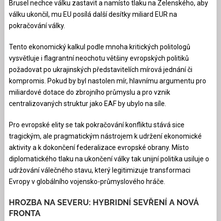
Brusel nechce válku zastavit a namísto tlaku na Zelenského, aby
válku ukončil, mu EU posílá další desítky miliard EUR na
pokračování války.
Tento ekonomický kalkul podle mnoha kritických politologů
vysvětluje i flagrantní neochotu většiny evropských politiků
požadovat po ukrajinských představitelích mírová jednání či
kompromis. Pokud by byl nastolen mír, hlavnímu argumentu pro
miliardové dotace do zbrojního průmyslu a pro vznik
centralizovaných struktur jako EAF by ubylo na síle.
Pro evropské elity se tak pokračování konfliktu stává sice
tragickým, ale pragmatickým nástrojem k udržení ekonomické
aktivity a k dokončení federalizace evropské obrany. Místo
diplomatického tlaku na ukončení války tak unijní politika usiluje o
udržování válečného stavu, který legitimizuje transformaci
Evropy v globálního vojensko-průmyslového hráče.
HROZBA NA SEVERU: HYBRIDNÍ SEVŘENÍ A NOVÁ
FRONTA