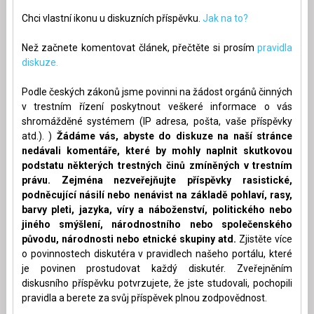
Chci vlastní ikonu u diskuzních příspěvku.
Jak na to?
Než začnete komentovat článek, přečtěte si prosím
pravidla
diskuze.
Podle českých zákonů jsme povinni na žádost orgánů činných
v trestním řízení poskytnout veškeré informace o vás
shromážděné systémem (IP adresa, pošta, vaše příspěvky
atd.). )
Žádáme vás, abyste do diskuze na naší stránce
nedávali komentáře, které by mohly naplnit skutkovou
podstatu některých trestných činů zmíněných v trestním
právu. Zejména nezveřejňujte příspěvky rasistické,
podněcující násilí nebo nenávist na základě pohlaví, rasy,
barvy pleti, jazyka, víry a náboženství, politického nebo
jiného smýšlení, národnostního nebo společenského
původu, národnosti nebo etnické skupiny atd.
Zjistěte více
o povinnostech diskutéra v pravidlech našeho portálu, které
je povinen prostudovat každý diskutér. Zveřejněním
diskusního příspěvku potvrzujete, že jste studovali, pochopili
pravidla a berete za svůj příspěvek plnou zodpovědnost.