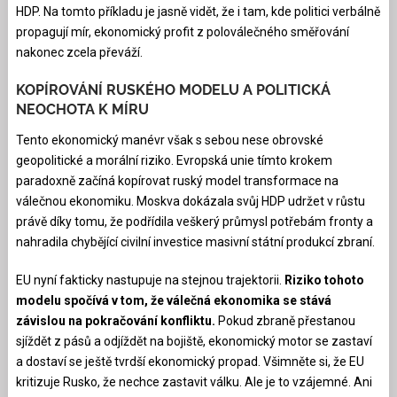
HDP. Na tomto příkladu je jasně vidět, že i tam, kde politici verbálně
propagují mír, ekonomický profit z poloválečného směřování
nakonec zcela převáží.
KOPÍROVÁNÍ RUSKÉHO MODELU A POLITICKÁ
NEOCHOTA K MÍRU
Tento ekonomický manévr však s sebou nese obrovské
geopolitické a morální riziko. Evropská unie tímto krokem
paradoxně začíná kopírovat ruský model transformace na
válečnou ekonomiku. Moskva dokázala svůj HDP udržet v růstu
právě díky tomu, že podřídila veškerý průmysl potřebám fronty a
nahradila chybějící civilní investice masivní státní produkcí zbraní.
EU nyní fakticky nastupuje na stejnou trajektorii.
Riziko tohoto
modelu spočívá v tom, že válečná ekonomika se stává
závislou na pokračování konfliktu.
Pokud zbraně přestanou
sjíždět z pásů a odjíždět na bojiště, ekonomický motor se zastaví
a dostaví se ještě tvrdší ekonomický propad. Všimněte si, že EU
kritizuje Rusko, že nechce zastavit válku. Ale je to vzájemné. Ani