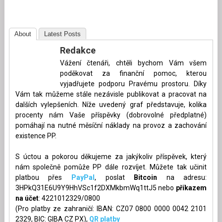
About
Latest Posts
Redakce
Vážení čtenáři, chtěli bychom Vám všem
poděkovat za finanční pomoc, kterou
vyjadřujete podporu Pravému prostoru. Díky
Vám tak můžeme stále nezávisle publikovat a pracovat na
dalších vylepšeních. Níže uvedený graf představuje, kolika
procenty nám Vaše příspěvky (dobrovolné předplatné)
pomáhají na nutné měsíční náklady na provoz a zachování
existence PP.
S úctou a pokorou děkujeme za jakýkoliv příspěvek, který
nám společně pomůže PP dále rozvíjet. Můžete tak učinit
platbou přes
PayPal
, poslat
Bitcoin
na adresu:
3HPkQ31E6U9Y9HhVSc1f2DXMkbmWq1ttJ5 nebo
příkazem
na účet
: 4221012329/0800
(Pro platby ze zahraničí: IBAN: CZ07 0800 0000 0042 2101
2329, BIC: GIBA CZ PX),
QR platby