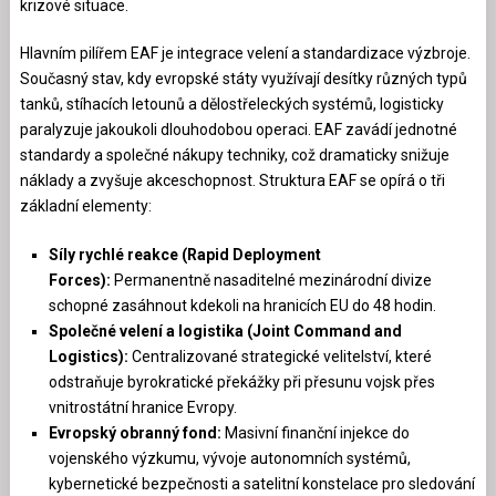
krizové situace.
Hlavním pilířem EAF je integrace velení a standardizace výzbroje.
Současný stav, kdy evropské státy využívají desítky různých typů
tanků, stíhacích letounů a dělostřeleckých systémů, logisticky
paralyzuje jakoukoli dlouhodobou operaci. EAF zavádí jednotné
standardy a společné nákupy techniky, což dramaticky snižuje
náklady a zvyšuje akceschopnost. Struktura EAF se opírá o tři
základní elementy:
Síly rychlé reakce (Rapid Deployment
Forces):
Permanentně nasaditelné mezinárodní divize
schopné zasáhnout kdekoli na hranicích EU do 48 hodin.
Společné velení a logistika (Joint Command and
Logistics):
Centralizované strategické velitelství, které
odstraňuje byrokratické překážky při přesunu vojsk přes
vnitrostátní hranice Evropy.
Evropský obranný fond:
Masivní finanční injekce do
vojenského výzkumu, vývoje autonomních systémů,
kybernetické bezpečnosti a satelitní konstelace pro sledování