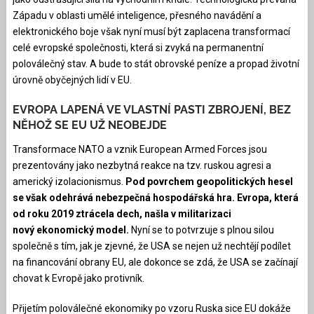
Západu v oblasti umělé inteligence, přesného navádění a
elektronického boje však nyní musí být zaplacena transformací
celé evropské společnosti, která si zvyká na permanentní
poloválečný stav. A bude to stát obrovské peníze a propad životní
úrovně obyčejných lidí v EU.
EVROPA LAPENÁ VE VLASTNÍ PASTI ZBROJENÍ, BEZ
NĚHOŽ SE EU UŽ NEOBEJDE
Transformace NATO a vznik European Armed Forces jsou
prezentovány jako nezbytná reakce na tzv. ruskou agresi a
americký izolacionismus.
Pod povrchem geopolitických hesel
se však odehrává nebezpečná hospodářská hra. Evropa, která
od roku 2019 ztrácela dech, našla v militarizaci
nový ekonomický model.
Nyní se to potvrzuje s plnou silou
společně s tím, jak je zjevné, že USA se nejen už nechtějí podílet
na financování obrany EU, ale dokonce se zdá, že USA se začínají
chovat k Evropě jako protivník.
Přijetím poloválečné ekonomiky po vzoru Ruska sice EU dokáže