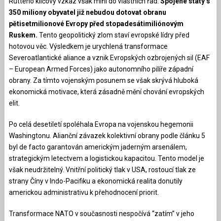
Rutteho klíčový vzkaz však mířil do vlastních řad:
Spojené státy s
350 miliony obyvatel již nebudou dotovat obranu
pětisetmilionové Evropy před stopadesátimiliónovým
Ruskem.
Tento geopolitický zlom staví evropské lídry před
hotovou věc. Výsledkem je urychlená transformace
Severoatlantické aliance a vznik Evropských ozbrojených sil (EAF
– European Armed Forces) jako autonomního pilíře západní
obrany. Za tímto vojenským posunem se však skrývá hluboká
ekonomická motivace, která zásadně mění chování evropských
elit.
Po celá desetiletí spoléhala Evropa na vojenskou hegemonii
Washingtonu. Alianční závazek kolektivní obrany podle článku 5
byl de facto garantován americkým jaderným arsenálem,
strategickým letectvem a logistickou kapacitou. Tento model je
však neudržitelný. Vnitřní politický tlak v USA, rostoucí tlak ze
strany Číny v Indo-Pacifiku a ekonomická realita donutily
americkou administrativu k přehodnocení priorit.
Transformace NATO v současnosti nespočívá “zatím” v jeho