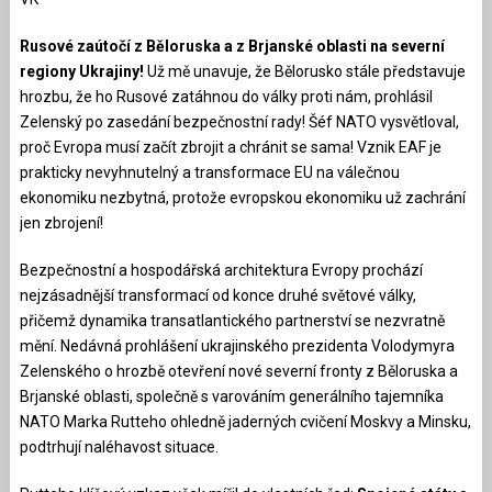
Rusové zaútočí z Běloruska a z Brjanské oblasti na severní
regiony Ukrajiny!
Už mě unavuje, že Bělorusko stále představuje
hrozbu, že ho Rusové zatáhnou do války proti nám, prohlásil
Zelenský po zasedání bezpečnostní rady! Šéf NATO vysvětloval,
proč Evropa musí začít zbrojit a chránit se sama! Vznik EAF je
prakticky nevyhnutelný a transformace EU na válečnou
ekonomiku nezbytná, protože evropskou ekonomiku už zachrání
jen zbrojení!
Bezpečnostní a hospodářská architektura Evropy prochází
nejzásadnější transformací od konce druhé světové války,
přičemž dynamika transatlantického partnerství se nezvratně
mění. Nedávná prohlášení ukrajinského prezidenta Volodymyra
Zelenského o hrozbě otevření nové severní fronty z Běloruska a
Brjanské oblasti, společně s varováním generálního tajemníka
NATO Marka Rutteho ohledně jaderných cvičení Moskvy a Minsku,
podtrhují naléhavost situace.