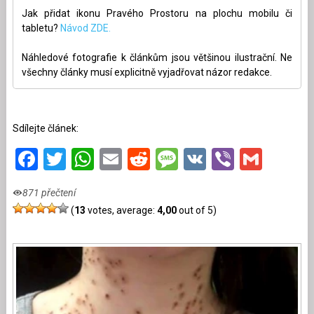
Jak přidat ikonu Pravého Prostoru na plochu mobilu či
tabletu?
Návod ZDE.
Náhledové fotografie k článkům jsou většinou ilustrační. Ne
všechny články musí explicitně vyjadřovat názor redakce.
Sdílejte článek:
Facebook
Twitter
WhatsApp
Email
Reddit
Message
VK
Viber
Gmai
871 přečtení
(
13
votes, average:
4,00
out of 5)