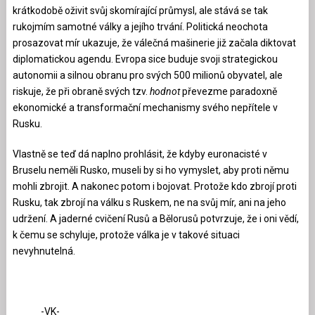
krátkodobě oživit svůj skomírající průmysl, ale stává se tak
rukojmím samotné války a jejího trvání. Politická neochota
prosazovat mír ukazuje, že válečná mašinerie již začala diktovat
diplomatickou agendu. Evropa sice buduje svoji strategickou
autonomii a silnou obranu pro svých 500 milionů obyvatel, ale
riskuje, že při obraně svých tzv.
hodnot
převezme paradoxně
ekonomické a transformační mechanismy svého nepřítele v
Rusku.
Vlastně se teď dá naplno prohlásit, že kdyby euronacisté v
Bruselu neměli Rusko, museli by si ho vymyslet, aby proti němu
mohli zbrojit. A nakonec potom i bojovat. Protože kdo zbrojí proti
Rusku, tak zbrojí na válku s Ruskem, ne na svůj mír, ani na jeho
udržení. A jaderné cvičení Rusů a Bělorusů potvrzuje, že i oni vědí,
k čemu se schyluje, protože válka je v takové situaci
nevyhnutelná.
-VK-