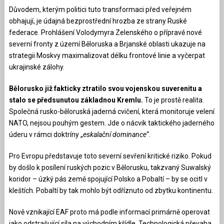
Důvodem, kterým politici tuto transformaci před veřejném
obhajují, je údajná bezprostřední hrozba ze strany Ruské
federace. Prohlášení Volodymyra Zelenského o přípravě nové
severní fronty z území Běloruska a Brjanské oblasti ukazuje na
strategii Moskvy maximalizovat délku frontové linie a vyčerpat
ukrajinské zálohy.
Bělorusko již fakticky ztratilo svou vojenskou suverenitu a
stalo se předsunutou základnou Kremlu.
To je prostě realita.
Společná rusko-běloruská jaderná cvičení, která monitoruje velení
NATO, nejsou pouhým gestem. Jde o nácvik taktického jaderného
úderu v rámci doktríny „
eskalační dominance
“.
Pro Evropu představuje toto severní sevření kritické riziko. Pokud
by došlo k posílení ruských pozic v Bělorusku, takzvaný Suwalský
koridor – úzký pás země spojující Polsko a Pobaltí – by se ocitl v
kleštích. Pobaltí by tak mohlo být odříznuto od zbytku kontinentu.
Nově vznikající EAF proto má podle informací primárně operovat
jako odstrašující síla na východním křídle. Technologická převaha