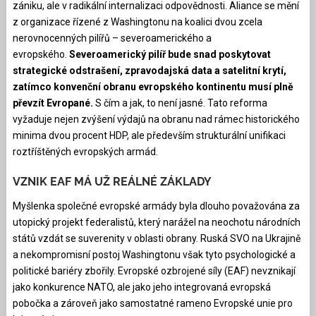
zániku, ale v radikální internalizaci odpovědnosti. Aliance se mění
z organizace řízené z Washingtonu na koalici dvou zcela
nerovnocenných pilířů – severoamerického a
evropského.
Severoamerický pilíř bude snad poskytovat
strategické odstrašení, zpravodajská data a satelitní krytí,
zatímco konvenční obranu evropského kontinentu musí plně
převzít Evropané.
S čím a jak, to není jasné. Tato reforma
vyžaduje nejen zvýšení výdajů na obranu nad rámec historického
minima dvou procent HDP, ale především strukturální unifikaci
roztříštěných evropských armád.
VZNIK EAF MÁ UŽ REÁLNÉ ZÁKLADY
Myšlenka společné evropské armády byla dlouho považována za
utopický projekt federalistů, který narážel na neochotu národních
států vzdát se suverenity v oblasti obrany. Ruská SVO na Ukrajině
a nekompromisní postoj Washingtonu však tyto psychologické a
politické bariéry zbořily. Evropské ozbrojené síly (EAF) nevznikají
jako konkurence NATO, ale jako jeho integrovaná evropská
pobočka a zároveň jako samostatné rameno Evropské unie pro