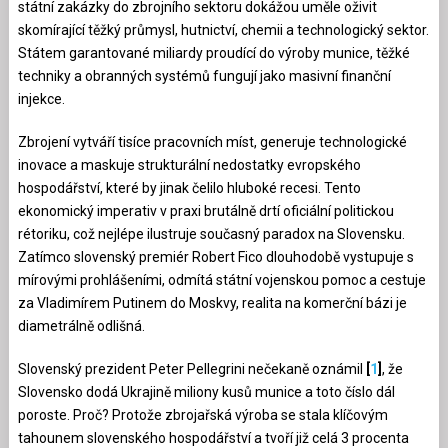
státní zakázky do zbrojního sektoru dokážou uměle oživit
skomírající těžký průmysl, hutnictví, chemii a technologický sektor.
Státem garantované miliardy proudící do výroby munice, těžké
techniky a obranných systémů fungují jako masivní finanční
injekce.
Zbrojení vytváří tisíce pracovních míst, generuje technologické
inovace a maskuje strukturální nedostatky evropského
hospodářství, které by jinak čelilo hluboké recesi. Tento
ekonomický imperativ v praxi brutálně drtí oficiální politickou
rétoriku, což nejlépe ilustruje současný paradox na Slovensku.
Zatímco slovenský premiér Robert Fico dlouhodobě vystupuje s
mírovými prohlášeními, odmítá státní vojenskou pomoc a cestuje
za Vladimírem Putinem do Moskvy, realita na komerční bázi je
diametrálně odlišná.
Slovenský prezident Peter Pellegrini nečekaně oznámil
[
1
]
, že
Slovensko dodá Ukrajině miliony kusů munice a toto číslo dál
poroste. Proč? Protože zbrojařská výroba se stala klíčovým
tahounem slovenského hospodářství a tvoří již celá 3 procenta