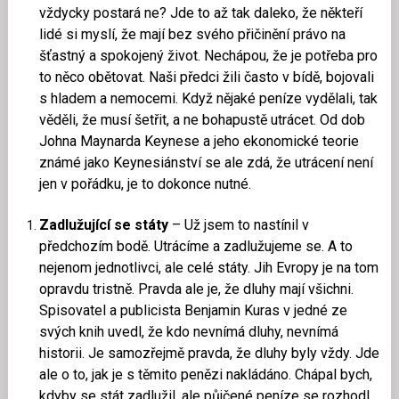
vždycky postará ne? Jde to až tak daleko, že někteří
lidé si myslí, že mají bez svého přičinění právo na
šťastný a spokojený život. Nechápou, že je potřeba pro
to něco obětovat. Naši předci žili často v bídě, bojovali
s hladem a nemocemi. Když nějaké peníze vydělali, tak
věděli, že musí šetřit, a ne bohapustě utrácet. Od dob
Johna Maynarda Keynese a jeho ekonomické teorie
známé jako Keynesiánství se ale zdá, že utrácení není
jen v pořádku, je to dokonce nutné.
Zadlužující se státy
– Už jsem to nastínil v
předchozím bodě. Utrácíme a zadlužujeme se. A to
nejenom jednotlivci, ale celé státy. Jih Evropy je na tom
opravdu tristně. Pravda ale je, že dluhy mají všichni.
Spisovatel a publicista Benjamin Kuras v jedné ze
svých knih uvedl, že kdo nevnímá dluhy, nevnímá
historii. Je samozřejmě pravda, že dluhy byly vždy. Jde
ale o to, jak je s těmito penězi nakládáno. Chápal bych,
kdyby se stát zadlužil, ale půjčené peníze se rozhodl