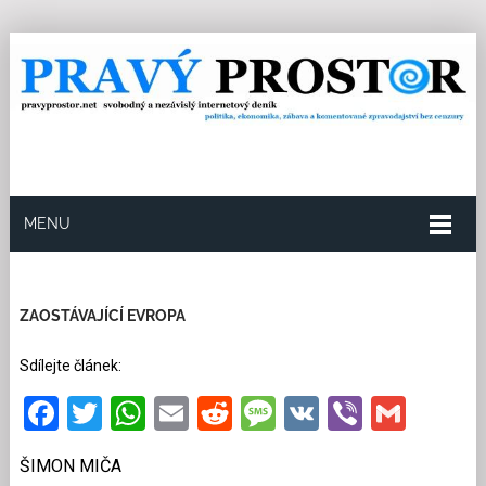
MENU
14.12.2021
Redakce
0
Kategorie:
Ekonomika
34
přečtení
ZAOSTÁVAJÍCÍ EVROPA
Sdílejte článek:
Facebook
Twitter
WhatsApp
Email
Reddit
Message
VK
Viber
Gmai
ŠIMON MIČA