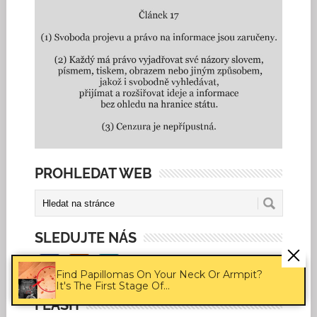
PROHLEDAT WEB
SLEDUJTE NÁS
Find Papillomas On Your Neck Or Armpit?
It's The First Stage Of...
FLASH