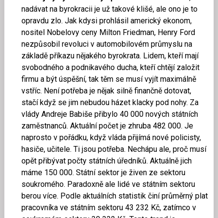
nadávat na byrokracii je už takové klišé, ale ono je to
opravdu zlo. Jak kdysi prohlásil americký ekonom,
nositel Nobelovy ceny Milton Friedman, Henry Ford
nezpůsobil revoluci v automobilovém průmyslu na
základě příkazu nějakého byrokrata. Lidem, kteří mají
svobodného a podnikavého ducha, kteří chtějí založit
firmu a být úspěšní, tak těm se musí vyjít maximálně
vstříc. Není potřeba je nějak silně finančně dotovat,
stačí když se jim nebudou házet klacky pod nohy. Za
vlády Andreje Babiše přibylo 40 000 nových státních
zaměstnanců. Aktuální počet je zhruba 482 000. Je
naprosto v pořádku, když vláda přijímá nové policisty,
hasiče, učitele. Ti jsou potřeba. Nechápu ale, proč musí
opět přibývat počty státních úředníků. Aktuálně jich
máme 150 000. Státní sektor je živen ze sektoru
soukromého. Paradoxně ale lidé ve státním sektoru
berou více. Podle aktuálních statistik činí průměrný plat
pracovníka ve státním sektoru 43 232 Kč, zatímco v