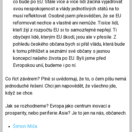
co bude po EU. Stále více a více lidí začíná vyjadřovat
svou nespokojenost a vlády jednotlivých států na to
musí reflektovat. Osobně jsem přesvědčen, že se EU
reformovat nechce a vlastně ani nemůže. Tisíce lidí,
kteří žijí z rozpočtu EU si to samozřejmě nepřejí. Ti
obyčejní lidé, kterým EU škodí, jsou ale v přesile. Z
pohledu českého občana bych si přál vládu, která bude
k tomu přihlížet a seznámí své občany s jasnou
koncepcí našeho života po EU. Byli jsme před
Evropskou unií, budeme i po ní.
Co říct závěrem? Plně si uvědomuji, že to, o čem píšu nemá
jednoduché řešení. Chci jen napovědět, že všechno jde,
když se chce.
Jak se rozhodneme? Evropa jako centrum inovací a
prosperity, nebo periferie Asie? Je to jen na nás, občanech.
Šimon Miča