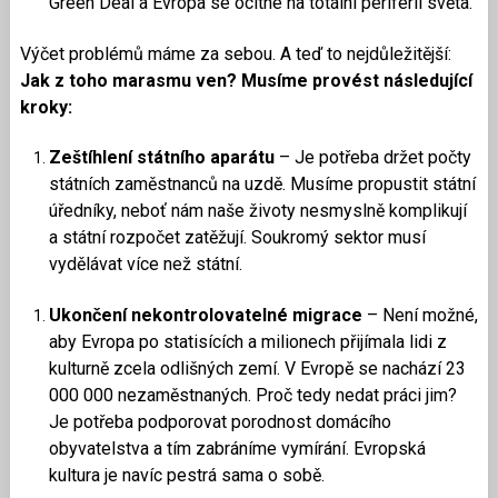
Green Deal a Evropa se ocitne na totální periferii světa.
Výčet problémů máme za sebou. A teď to nejdůležitější:
Jak z toho marasmu ven? Musíme provést následující
kroky:
Zeštíhlení státního aparátu
– Je potřeba držet počty
státních zaměstnanců na uzdě. Musíme propustit státní
úředníky, neboť nám naše životy nesmyslně komplikují
a státní rozpočet zatěžují. Soukromý sektor musí
vydělávat více než státní.
Ukončení nekontrolovatelné migrace
– Není možné,
aby Evropa po statisících a milionech přijímala lidi z
kulturně zcela odlišných zemí. V Evropě se nachází 23
000 000 nezaměstnaných. Proč tedy nedat práci jim?
Je potřeba podporovat porodnost domácího
obyvatelstva a tím zabráníme vymírání. Evropská
kultura je navíc pestrá sama o sobě.