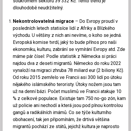
soukromém sektoru 39 332 Kč. Tento trend je
dlouhodobě neudržitelný.
Nekontrolovatelná migrace
– Do Evropy proudí v
posledních letech statisíce lidí z Afriky a Blízkého
východu. U většiny z nich ani nevíme, o koho se jedná.
Evropská komise tvrdí, jaký to bude přínos pro naši
ekonomiku, kulturu, zabrání se vymírání Evropy atd. Zde
máme pár čísel: Podle statistik z Německa si práci
najdou dva z deseti migrantů. Německo do roku 2022
vynaloží na migraci zhruba 78 miliard eur (2 biliony Kč).
Od roku 2015 zemřelo ve Francii asi 300 lidí po útoku
nějakého islámského teroristy. Útoky nožem jsou tam
už na denní bázi. Počet muslimů ve Francii atakuje 10
% z celkové populace. Existuje tam 750 no-go zón, kam
už policie ani nechodí a která jsou pod plnou kontrolou
gangů a radikálních imámů. Co se týče kulturního
obohacení, tak jen připomínám, že drtivá většina
migrantů pochází ze států, jejichž kultura je naprosto