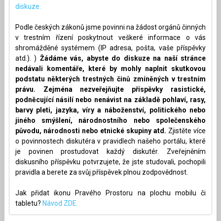
diskuze.
Podle českých zákonů jsme povinni na žádost orgánů činných
v trestním řízení poskytnout veškeré informace o vás
shromážděné systémem (IP adresa, pošta, vaše příspěvky
atd.). )
Žádáme vás, abyste do diskuze na naší stránce
nedávali komentáře, které by mohly naplnit skutkovou
podstatu některých trestných činů zmíněných v trestním
právu. Zejména nezveřejňujte příspěvky rasistické,
podněcující násilí nebo nenávist na základě pohlaví, rasy,
barvy pleti, jazyka, víry a náboženství, politického nebo
jiného smýšlení, národnostního nebo společenského
původu, národnosti nebo etnické skupiny atd.
Zjistěte více
o povinnostech diskutéra v pravidlech našeho portálu, které
je povinen prostudovat každý diskutér. Zveřejněním
diskusního příspěvku potvrzujete, že jste studovali, pochopili
pravidla a berete za svůj příspěvek plnou zodpovědnost.
Jak přidat ikonu Pravého Prostoru na plochu mobilu či
tabletu?
Návod ZDE.