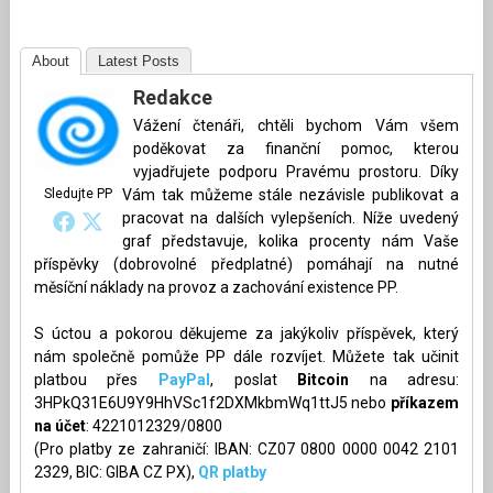
About
Latest Posts
Redakce
Vážení čtenáři, chtěli bychom Vám všem
poděkovat za finanční pomoc, kterou
vyjadřujete podporu Pravému prostoru. Díky
Sledujte PP
Vám tak můžeme stále nezávisle publikovat a
pracovat na dalších vylepšeních. Níže uvedený
graf představuje, kolika procenty nám Vaše
příspěvky (dobrovolné předplatné) pomáhají na nutné
měsíční náklady na provoz a zachování existence PP.
S úctou a pokorou děkujeme za jakýkoliv příspěvek, který
nám společně pomůže PP dále rozvíjet. Můžete tak učinit
platbou přes
PayPal
, poslat
Bitcoin
na adresu:
3HPkQ31E6U9Y9HhVSc1f2DXMkbmWq1ttJ5 nebo
příkazem
na účet
: 4221012329/0800
(Pro platby ze zahraničí: IBAN: CZ07 0800 0000 0042 2101
2329, BIC: GIBA CZ PX),
QR platby