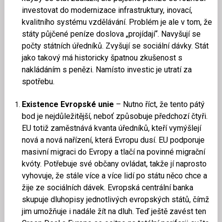
investovat do modernizace infrastruktury, inovací,
kvalitního systému vzdělávání. Problém je ale v tom, že
státy půjčené peníze doslova „projídají“. Navyšují se
počty státních úředníků. Zvyšují se sociální dávky. Stát
jako takový má historicky špatnou zkušenost s
nakládáním s penězi. Namísto investic je utratí za
spotřebu.
Existence Evropské unie
– Nutno říct, že tento pátý
bod je nejdůležitější, neboť způsobuje předchozí čtyři.
EU totiž zaměstnává kvanta úředníků, kteří vymýšlejí
nová a nová nařízení, která Evropu dusí. EU podporuje
masivní migraci do Evropy a tlačí na povinné migrační
kvóty. Potřebuje své občany ovládat, takže jí naprosto
vyhovuje, že stále více a více lidí po státu něco chce a
žije ze sociálních dávek. Evropská centrální banka
skupuje dluhopisy jednotlivých evropských států, čímž
jim umožňuje i nadále žít na dluh. Teď ještě zavést ten