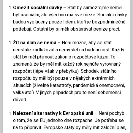
Omezit sociální dávky
– Stát by samozřejmě neměl
být asociální, ale všechno má své meze. Sociální dávky
budou vypláceny pouze lidem, kteří je bezpodmínečně
potřebují. Ostatní by si měli obstarávat peníze prací.
Žít na dluh se nemá
– Není možné, aby se stát
neustále zadlužoval a nemyslel na budoucnost. Každý
stát by měl přijmout zákon o rozpočtové kázni. To
znamená, že by měl mít každý rok nejhůře vyrovnaný
rozpočet (lépe však v přebytku). Schodek státního
rozpočtu by měl být pouze v nějakých extrémních
situacích (živelné katastrofy, pandemická onemocnění,
válka atd.). V jiných případech pro to není sebemenší
důvod.
Nalezení alternativy k Evropské unii
– Není pochyb
o tom, že se EU jednoho dne rozpadne. Je potřeba se
na to připravit. Evropské státy by měly mít záložní plán,