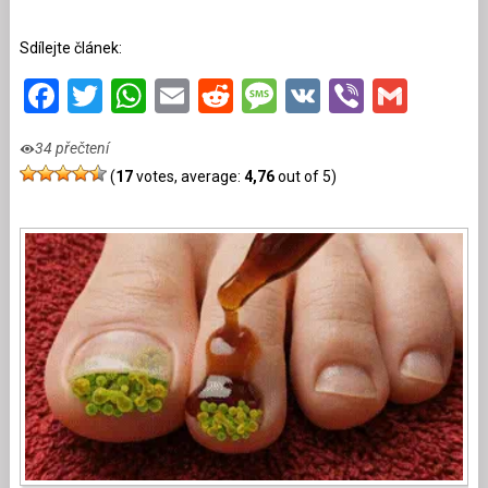
Sdílejte článek:
Facebook
Twitter
WhatsApp
Email
Reddit
Message
VK
Viber
Gmai
34 přečtení
(
17
votes, average:
4,76
out of 5)