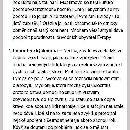
neslučitelná s tou naší. Muslimové se naší kultuře
podrobovat rozhodně nechtějí. Chtějí, abychom se my
podrobili té jejich. A že zabraňují vymírání Evropy? To
jistě zabraňují. Otázka je, jestli chceme takto etnicky
obměnit náš starý kontinent. Mnohem větší smysl dává
podpořit porodnost u původních obyvatel Evropy.
Lenost a zhýčkanost
– Nechci, aby to vyznělo tak, že
budu o všech tvrdit, jak jsou líní a zpovykaní. Znám
mnoho pracovitých lidí, kterých si velmi vážím a neřekl
bych o nich špatné slovo. Problém ale vidím v tomto:
Evropa se po 2. světové válce rozhodla budovat stát
blahobytu. Myšlenka, která možná byla ušlechtilá,
protože chtěla pomoci nejchudším vrstvám
obyvatelstva, se ale zvrhla. Ze státu se stala dojná
kráva, kde spousta lidí natahuje ruce a stát jim neustále
něco dává. Lidé si na to za ta léta zvykli, a proto ani
nějaké spoření a šetrnost nehraje skoro žádnou roli.
Když se dostanu do problémů, tak se o mě stát