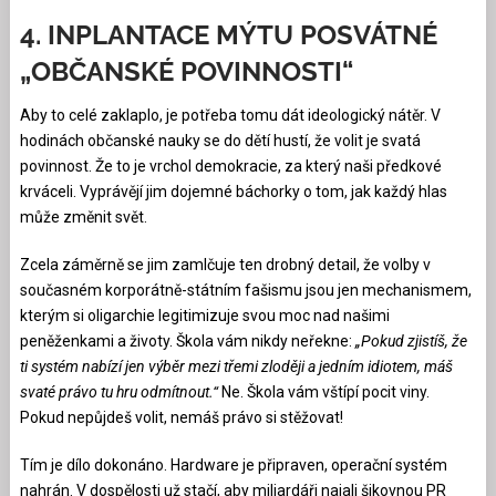
4. INPLANTACE MÝTU POSVÁTNÉ
„OBČANSKÉ POVINNOSTI“
Aby to celé zaklaplo, je potřeba tomu dát ideologický nátěr. V
hodinách občanské nauky se do dětí hustí, že volit je svatá
povinnost. Že to je vrchol demokracie, za který naši předkové
krváceli. Vyprávějí jim dojemné báchorky o tom, jak každý hlas
může změnit svět.
Zcela záměrně se jim zamlčuje ten drobný detail, že volby v
současném korporátně-státním fašismu jsou jen mechanismem,
kterým si oligarchie legitimizuje svou moc nad našimi
peněženkami a životy. Škola vám nikdy neřekne:
„Pokud zjistíš, že
ti systém nabízí jen výběr mezi třemi zloději a jedním idiotem, máš
svaté právo tu hru odmítnout.“
Ne. Škola vám vštípí pocit viny.
Pokud nepůjdeš volit, nemáš právo si stěžovat!
Tím je dílo dokonáno. Hardware je připraven, operační systém
nahrán. V dospělosti už stačí, aby miliardáři najali šikovnou PR