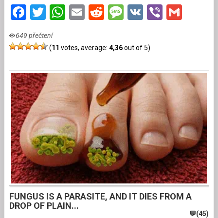
Facebook
Twitter
WhatsApp
Email
Reddit
Message
VK
Viber
Gmai
649 přečtení
(
11
votes, average:
4,36
out of 5)
FUNGUS IS A PARASITE, AND IT DIES FROM A
DROP OF PLAIN...