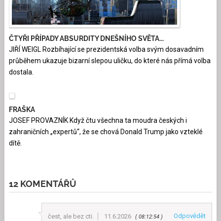
ČTYŘI PŘÍPADY ABSURDITY DNEŠNÍHO SVĚTA...
JIŘÍ WEIGL Rozbíhající se prezidentská volba svým dosavadním
průběhem ukazuje bizarní slepou uličku, do které nás přímá volba
dostala.
FRAŠKA
JOSEF PROVAZNÍK Když čtu všechna ta moudra českých i
zahraničních „expertů“, že se chová Donald Trump jako vzteklé
dítě.
12 KOMENTÁŘŮ
Odpovědět
čest, ale bez cti.
11.6.2026
08:12:54