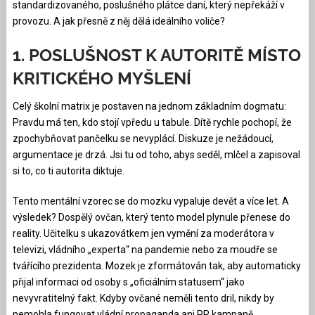
standardizovaného, poslušného plátce daní, který nepřekáží v
provozu. A jak přesně z něj dělá ideálního voliče?
1. POSLUŠNOST K AUTORITĚ MÍSTO
KRITICKÉHO MYŠLENÍ
Celý školní matrix je postaven na jednom základním dogmatu:
Pravdu má ten, kdo stojí vpředu u tabule. Dítě rychle pochopí, že
zpochybňovat pančelku se nevyplácí. Diskuze je nežádoucí,
argumentace je drzá. Jsi tu od toho, abys seděl, mlčel a zapisoval
si to, co ti autorita diktuje.
Tento mentální vzorec se do mozku vypaluje devět a více let. A
výsledek? Dospělý ovčan, který tento model plynule přenese do
reality. Učitelku s ukazovátkem jen vymění za moderátora v
televizi, vládního „experta“ na pandemie nebo za moudře se
tvářícího prezidenta. Mozek je zformátován tak, aby automaticky
přijal informaci od osoby s „oficiálním statusem“ jako
nevyvratitelný fakt. Kdyby ovčané neměli tento dril, nikdy by
nemohla fungovat vládní propaganda ani PR kampaně.