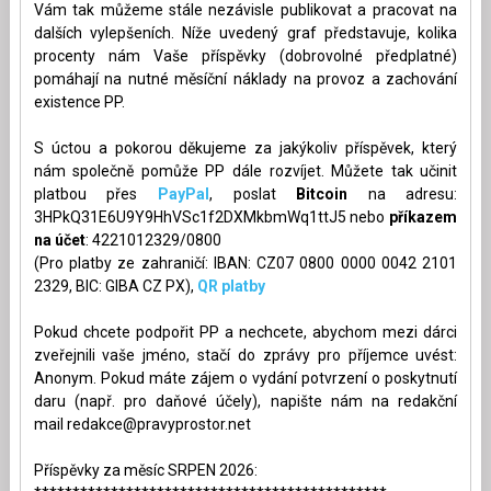
Vám tak můžeme stále nezávisle publikovat a pracovat na
dalších vylepšeních. Níže uvedený graf představuje, kolika
procenty nám Vaše příspěvky (dobrovolné předplatné)
pomáhají na nutné měsíční náklady na provoz a zachování
existence PP.
S úctou a pokorou děkujeme za jakýkoliv příspěvek, který
nám společně pomůže PP dále rozvíjet. Můžete tak učinit
platbou přes
PayPal
, poslat
Bitcoin
na adresu:
3HPkQ31E6U9Y9HhVSc1f2DXMkbmWq1ttJ5 nebo
příkazem
na účet
: 4221012329/0800
(Pro platby ze zahraničí: IBAN: CZ07 0800 0000 0042 2101
2329, BIC: GIBA CZ PX),
QR platby
Pokud chcete podpořit PP a nechcete, abychom mezi dárci
zveřejnili vaše jméno, stačí do zprávy pro příjemce uvést:
Anonym. Pokud máte zájem o vydání potvrzení o poskytnutí
daru (např. pro daňové účely), napište nám na redakční
mail
redakce@pravyprostor.net
Příspěvky za měsíc SRPEN 2026: