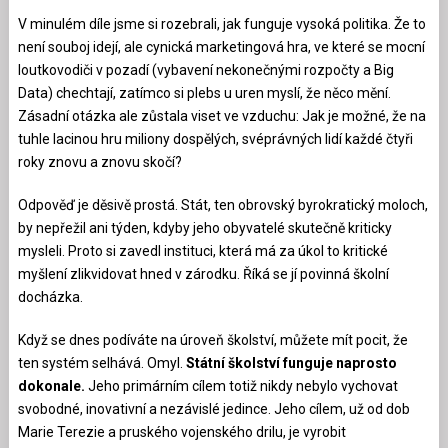
V minulém díle jsme si rozebrali, jak funguje vysoká politika. Že to
není souboj idejí, ale cynická marketingová hra, ve které se mocní
loutkovodiči v pozadí (vybavení nekonečnými rozpočty a Big
Data) chechtají, zatímco si plebs u uren myslí, že něco mění.
Zásadní otázka ale zůstala viset ve vzduchu: Jak je možné, že na
tuhle lacinou hru miliony dospělých, svéprávných lidí každé čtyři
roky znovu a znovu skočí?
Odpověď je děsivě prostá. Stát, ten obrovský byrokratický moloch,
by nepřežil ani týden, kdyby jeho obyvatelé skutečně kriticky
mysleli. Proto si zavedl instituci, která má za úkol to kritické
myšlení zlikvidovat hned v zárodku. Říká se jí povinná školní
docházka.
Když se dnes podíváte na úroveň školství, můžete mít pocit, že
ten systém selhává. Omyl.
Státní školství funguje naprosto
dokonale.
Jeho primárním cílem totiž nikdy nebylo vychovat
svobodné, inovativní a nezávislé jedince. Jeho cílem, už od dob
Marie Terezie a pruského vojenského drilu, je vyrobit