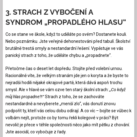
3. STRACH Z VYBOČENÍ A
SYNDROM „PROPADLÉHO HLASU“
Co se stane ve škole, když to uděláte po svém? Dostanete kouli.
Nebo poznámku. Jste veřejně dehonestováni před tabulí. Školství
brutálně trestá omyly a nestandardní řešení. Vypěstuje ve vás
panický strach z toho, že uděláte chybu a „propadnete“.
Přetočme čas o deset let dopředu. Stojíte před volební urnou.
Racionálně víte, že velkým stranám jde jen o koryta a že byste to
nejradši hodili nějaké okrajové partě, která dává aspoň trochu
smysl. Ale v hlavě se vám ozve ten starý školní strach:
„Co když
můj hlas propadne?!“
Strach z toho, že se zachováte
nestandardně a nevyberete „menší zlo“, vás donutí znovu
podpořit ty, kteří vás celou dobu odírají. A co víc – bojíte se vůbec k
volbám nejít, protože co by tomu řekli kolegové v práci? Být
nevolič je přece v téhle společnosti něco jako mít pětku z chování.
Jste asociál, co vybočuje z řady.