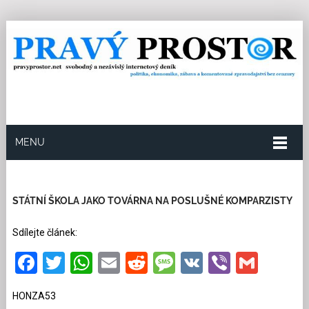
MENU
11.6.2026
Redakce
12
Kategorie:
Společnost
649 přečtení
STÁTNÍ ŠKOLA JAKO TOVÁRNA NA POSLUŠNÉ KOMPARZISTY
Sdílejte článek:
Facebook
Twitter
WhatsApp
Email
Reddit
Message
VK
Viber
Gmai
HONZA53