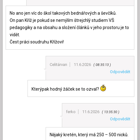
No ano jen víc do škol takových bednářových a ševčíků.
On pan Kříž je pokud se nemýlím štrejchlý studiem VŠ
pedagogiky a na obsahu a složení článků v jeho prostoru je to
vidět.
Čest práci soudruhu Křížovi!
Celitárvan
11.6.2026
08:35:13
Odpovědět
Kterýpak hodný žáček se to ozval?
ferko
11.6.2026
13:35:30
Odpovědět
Nějaký kretén, který má 250 – 500 nicků.