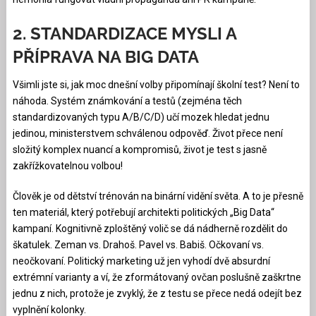
2. STANDARDIZACE MYSLI A
PŘÍPRAVA NA BIG DATA
Všimli jste si, jak moc dnešní volby připomínají školní test? Není to
náhoda. Systém známkování a testů (zejména těch
standardizovaných typu A/B/C/D) učí mozek hledat jednu
jedinou, ministerstvem schválenou odpověď. Život přece není
složitý komplex nuancí a kompromisů, život je test s jasně
zakřížkovatelnou volbou!
Člověk je od dětství trénován na binární vidění světa. A to je přesně
ten materiál, který potřebují architekti politických „Big Data“
kampaní. Kognitivně zploštěný volič se dá nádherně rozdělit do
škatulek. Zeman vs. Drahoš. Pavel vs. Babiš. Očkovaní vs.
neočkovaní. Politický marketing už jen vyhodí dvě absurdní
extrémní varianty a ví, že zformátovaný ovčan poslušně zaškrtne
jednu z nich, protože je zvyklý, že z testu se přece nedá odejít bez
vyplnění kolonky.