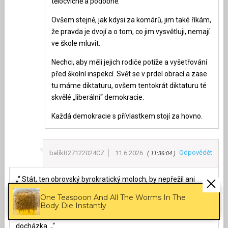
tělocvičně a podobně.
Ovšem stejně, jak kdysi za komárů, jim také říkám,
že pravda je dvojí a o tom, co jim vysvětluji, nemají
ve škole mluvit.
Nechci, aby měli jejich rodiče potíže a vyšetřování
před školní inspekcí. Svět se v prdel obrací a zase
tu máme diktaturu, ovšem tentokrát diktaturu té
skvělé „liberální“ demokracie.
Každá demokracie s přívlastkem stojí za hovno.
Odpovědět
balíkR27122024CZ
11.6.2026
11:36:04
„“ Stát, ten obrovský byrokratický moloch, by nepřežil ani
týden, kdyby jeho obyvatelé skutečně kriticky mysleli. Proto si
One Teaspoon And All The Worms In The
zavedl instituci, která má za úkol to kritické myšlení
Body Die Instantly
zlikvidovat hned v zárodku. Říká se jí povinná školní
docházka. „“