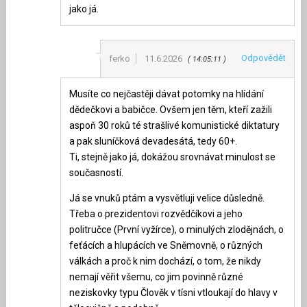
jako já.
Odpovědět
ferko
11.6.2026
14:05:11
Musíte co nejčastěji dávat potomky na hlídání
dědečkovi a babičce. Ovšem jen těm, kteří zažili
aspoň 30 roků té strašlivé komunistické diktatury
a pak sluníčková devadesátá, tedy 60+.
Ti, stejně jako já, dokážou srovnávat minulost se
současností.
Já se vnuků ptám a vysvětluji velice důsledně.
Třeba o prezidentovi rozvědčíkovi a jeho
politručce (První vyžírce), o minulých zlodějnách, o
feťácích a hlupácích ve Sněmovně, o různých
válkách a proč k nim dochází, o tom, že nikdy
nemají věřit všemu, co jim povinně různé
neziskovky typu Člověk v tísni vtloukají do hlavy v