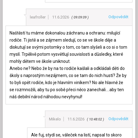
Odpovědět
leafroller
11.6.2026
09:09:09
Naštěstí tu máme dokonalou záchranu a ochranu: milující
rodiče. Ti jistě a se zájmem sledují, co se ve škole děje a
diskutují se svými potomky o tom, co tam slyšeli a co si o tom
myslí. Trpělivě potom vysvětlují souvislosti a důsledky, které
mohly dětem ve škole uniknout.
Anebo ne? Nebo že by na to rodiče kašlali a odkládali děti do
školy s naprostým nezájmem, co se tam do nich hustí? Že by
to byli opět rodiče, kdo je hlavním viníkem? No ale hlavně že
se rozmnožili, aby tu po sobě přeci něco zanechali….aby ten
náš debilní národ náhodou nevyhynul!
Odpovědět
Mikelo
11.6.2026
10:48:02
Ale fuj, stydí se, váleček na listí, napsal to skoro