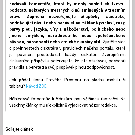
nedávali komentáře, které by mohly naplnit skutkovou
podstatu některých trestných činů zmíněných v trestním
právu. Zejména nezveřejňujte příspěvky rasistické,
podněcující násilí nebo nenávist na základě pohlaví, rasy,
barvy pleti, jazyka, víry a náboženství, politického nebo
jiného smýšlení, národnostního nebo společenského
původu, národnosti nebo etnické skupiny atd.
Zjistěte více
o povinnostech diskutéra v pravidlech našeho portálu, které
je povinen prostudovat každý diskutér. Zveřejněním
diskusního příspěvku potvrzujete, že jste studovali, pochopili
pravidla a berete za svůj příspěvek plnou zodpovědnost.
Jak přidat ikonu Pravého Prostoru na plochu mobilu či
tabletu?
Návod ZDE.
Náhledové fotografie k článkům jsou většinou ilustrační. Ne
všechny články musí explicitně vyjadřovat názor redakce.
Sdílejte článek: