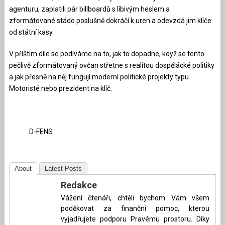
agenturu, zaplatili pár billboardů s líbivým heslem a
zformátované stádo poslušně dokráčí k uren a odevzdá jim klíče
od státní kasy.
V příštím díle se podíváme na to, jak to dopadne, když se tento
pečlivě zformátovaný ovčan střetne s realitou dospělácké politiky
a jak přesně na něj fungují moderní politické projekty typu
Motoristé nebo prezident na klíč.
D-FENS
About
Latest Posts
Redakce
Vážení čtenáři, chtěli bychom Vám všem
poděkovat za finanční pomoc, kterou
vyjadřujete podporu Pravému prostoru. Díky