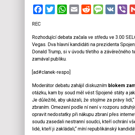
Facebook
Twitter
WhatsApp
Email
Reddit
Messa
VK
V
REC
Rozhodující debata začala ve středu ve 3.00 SE
Vegas.
Dva hlavní kandidáti na prezidenta Spojen
Donald Trump, si v úvodu třetího a závěrečného te
zamával publiku.
[ad#clanek-respo]
Moderátor debatu zahájil diskuzním
blokem zamě
otázku, kam by soud měl vést Spojené státy a jak 
Je důležité, aby ukázali, že stojíme za právy lidí,
zbraním. Omezení podle ní není v rozporu sdruh
opravit nedostatky při nákupu zbraní přes intern
soudu zasedali nestranní soudci, kteří ochrání v
lidé, kteří ji zakládali,“ míní republikánský kandi