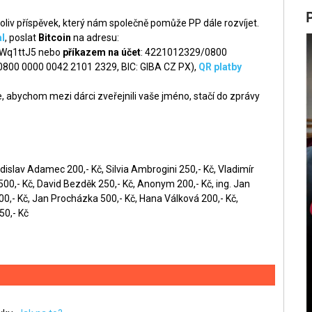
liv příspěvek, který nám společně pomůže PP dále rozvíjet.
l
, poslat
Bitcoin
na adresu:
q1ttJ5 nebo
příkazem na účet
: 4221012329/0800
 0800 0000 0042 2101 2329, BIC: GIBA CZ PX),
QR platby
 abychom mezi dárci zveřejnili vaše jméno, stačí do zprávy
dislav Adamec 200,- Kč, Silvia Ambrogini 250,- Kč, Vladimír
0,- Kč, David Bezděk 250,- Kč, Anonym 200,- Kč, ing. Jan
00,- Kč, Jan Procházka 500,- Kč, Hana Válková 200,- Kč,
50,- Kč