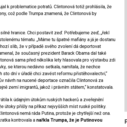
al k problematice potratů. Clintonová totiž prohlásila, že
eny, což podle Trumpa znamená, že Clintonová by
ilné hranice. Chci postavit zeď. Potřebujeme zeď, „řekl
olenému tématu. „Máme tu špatné mafiány a já je dostanu
ozí slib, že v případě svého zvolení dá deportovat
znamenal, že současný prezident Barack Obama dal také
ntonová sama před několika lety hlasovala pro výstavbu zdi
vky, se kterou nedávno setkala, namítala, že nechce
 sto dní v úřadě chci zavést reformu přistěhovalectví,“
mpův návrh na nucené deportace označila Clintonová za
jně zemí imigrantů, jakož i právním státem,“ konstatovala.
rátila k údajným útokům ruských hackerů a zveřejnění
 útoky přišly na příkaz nejvyšších míst ruské politiky.
lintonová nemá ráda Putina, protože je chytřejší než ona.
atka kontrovala a
nařkla Trumpa, že je Putinovou