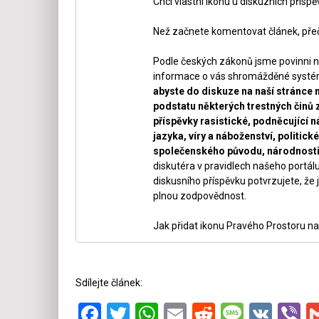
Chci vlastní ikonu u diskuzních přísp
Než začnete komentovat článek, přeč
Podle českých zákonů jsme povinni n
informace o vás shromážděné systéme
abyste do diskuze na naší stránce 
podstatu některých trestných činů 
příspěvky rasistické, podněcující ná
jazyka, víry a náboženství, politi
společenského původu, národnosti 
diskutéra v pravidlech našeho portálu
diskusního příspěvku potvrzujete, že j
plnou zodpovědnost.
Jak přidat ikonu Pravého Prostoru na
Sdílejte článek:
Facebook
Twitter
WhatsApp
Email
Reddit
Messa
VK
V