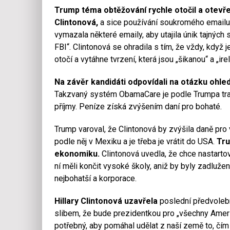
Trump téma obtěžování rychle otočil a otevře
Clintonová,
a sice používání soukromého emailu n
vymazala některé emaily, aby utajila únik tajných s
FBI“.
Clintonová se ohradila s tím, že vždy, když 
otočí a vytáhne tvrzení, která jsou „šikanou“ a „irel
Na závěr kandidáti odpovídali na otázku ohle
Takzvaný systém ObamaCare je podle Trumpa tragéd
příjmy. Peníze získá zvýšením daní pro bohaté.
Trump varoval, že Clintonová by zvýšila daně pro 
podle něj v Mexiku a je třeba je vrátit do USA.
Tru
ekonomiku.
Clintonová uvedla, že chce nastarto
ní měli končit vysoké školy, aniž by byly zadluže
nejbohatší a korporace.
Hillary Clintonová uzavřela
poslední předvoleb
slibem, že bude prezidentkou pro „všechny Američ
potřebný, aby pomáhal udělat z naší země to, čím 