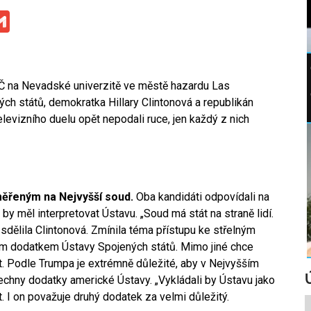
ge
iber
Gmail
LČ na Nevadské univerzitě ve městě hazardu Las
ých států, demokratka Hillary Clintonová a republikán
levizního duelu opět nepodali ruce, jen každý z nich
řeným na Nejvyšší soud.
Oba kandidáti odpovídali na
by měl interpretovat Ústavu. „Soud má stát na straně lidí.
“ sdělila Clintonová. Zmínila téma přístupu ke střelným
ým dodatkem Ústavy Spojených států. Mimo jiné chce
et. Podle Trumpa je extrémně důležité, aby v Nejvyšším
šechny dodatky americké Ústavy. „Vykládali by Ústavu jako
dát. I on považuje druhý dodatek za velmi důležitý.