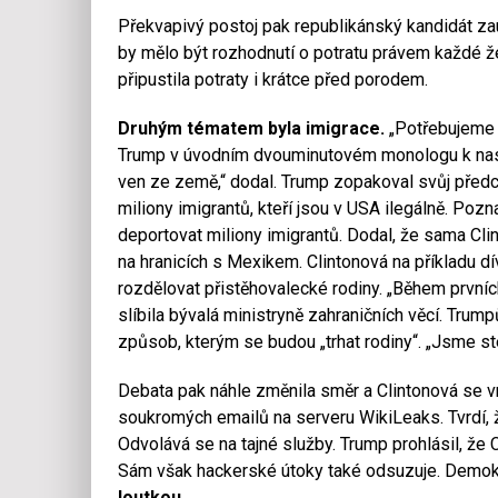
Překvapivý postoj pak republikánský kandidát zauj
by mělo být rozhodnutí o potratu právem každé ž
připustila potraty i krátce před porodem.
Druhým tématem byla imigrace.
„Potřebujeme s
Trump v úvodním dvouminutovém monologu k nast
ven ze země,“ dodal. Trump zopakoval svůj předch
miliony imigrantů, kteří jsou v USA ilegálně. Po
deportovat miliony imigrantů. Dodal, že sama Cli
na hranicích s Mexikem. Clintonová na příkladu dí
rozdělovat přistěhovalecké rodiny. „Během prvních
slíbila bývalá ministryně zahraničních věcí. Tru
způsob, kterým se budou „trhat rodiny“. „Jsme ste
Debata pak náhle změnila směr a Clintonová se v
soukromých emailů na serveru WikiLeaks. Tvrdí, že
Odvolává se na tajné služby. Trump prohlásil, že C
Sám však hackerské útoky také odsuzuje. Demokr
loutkou.