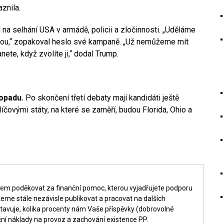
znila.
na selhání USA v armádě, policii a zločinnosti. „Uděláme
kou,“ zopakoval heslo své kampaně. „Už nemůžeme mít
nete, když zvolíte ji,“ dodal Trump.
topadu.
Po skončení třetí debaty mají kandidáti ještě
íčovými státy, na které se zaměří, budou Florida, Ohio a
šem poděkovat za finanční pomoc, kterou vyjadřujete podporu
me stále nezávisle publikovat a pracovat na dalších
tavuje, kolika procenty nám Vaše příspěvky (dobrovolné
ní náklady na provoz a zachování existence PP.