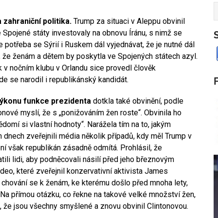
zahraniční politika.
Trump za situaci v Aleppu obvinil
é Spojené státy investovaly na obnovu Íránu, s nimž se
e potřeba se Sýrií i Ruskem dál vyjednávat, že je nutné dál
, že ženám a dětem by poskytla ve Spojených státech azyl.
v nočním klubu v Orlandu sice provedl člověk
 se narodil i republikánský kandidát.
výkonu funkce prezidenta
dotkla také obvinění, podle
onové myslí, že s „ponižováním žen roste“. Obvinila ho
vědomí si vlastní hodnoty“. Narážela tím na to, jakým
dnech zveřejnili média několik případů, kdy měl Trump v
ení však republikán zásadně odmítá. Prohlásil, že
li lidi, aby podněcovali násilí před jeho březnovým
eo, které zveřejnil konzervativní aktivista James
 chování se k ženám, ke kterému došlo před mnoha lety,
. Na přímou otázku, co řekne na takové velké množství žen,
l, že jsou všechny smyšlené a znovu obvinil Clintonovou.