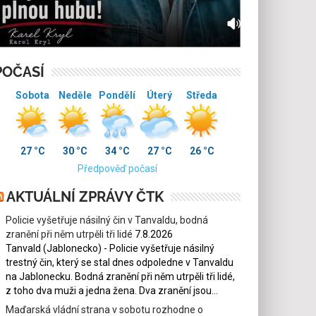
POČASÍ
Sobota
Neděle
Pondělí
Úterý
Středa
27 °C
30 °C
34 °C
27 °C
26 °C
Předpověď počasí
AKTUÁLNÍ ZPRÁVY ČTK
Policie vyšetřuje násilný čin v Tanvaldu, bodná
zranění při něm utrpěli tři lidé
7.8.2026
Tanvald (Jablonecko) - Policie vyšetřuje násilný
trestný čin, který se stal dnes odpoledne v Tanvaldu
na Jablonecku. Bodná zranění při něm utrpěli tři lidé,
z toho dva muži a jedna žena. Dva zranění jsou...
Maďarská vládní strana v sobotu rozhodne o