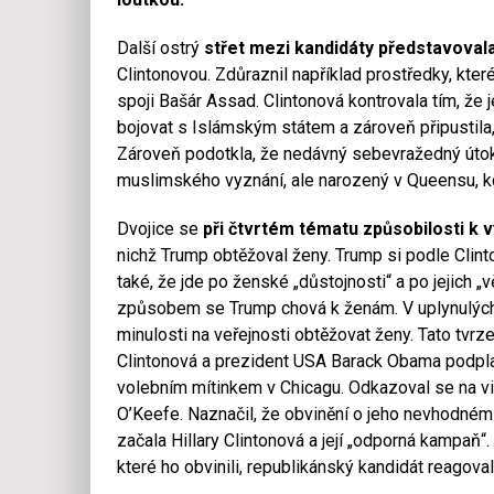
Další ostrý
střet mezi kandidáty představovala 
Clintonovou. Zdůraznil například prostředky, kter
spoji Bašár Assad. Clintonová kontrovala tím, že j
bojovat s Islámským státem a zároveň připustila
Zároveň podotkla, že nedávný sebevražedný útok 
muslimského vyznání, ale narozený v Queensu, kde
Dvojice se
při čtvrtém tématu způsobilosti k 
nichž Trump obtěžoval ženy. Trump si podle Clint
také, že jde po ženské „důstojnosti“ a po jejich „
způsobem se Trump chová k ženám. V uplynulých 
minulosti na veřejnosti obtěžovat ženy. Tato tvrz
Clintonová a prezident USA Barack Obama podplati
volebním mítinkem v Chicagu. Odkazoval se na vid
O’Keefe. Naznačil, že obvinění o jeho nevhodném
začala Hillary Clintonová a její „odporná kampaň“
které ho obvinili, republikánský kandidát reagova