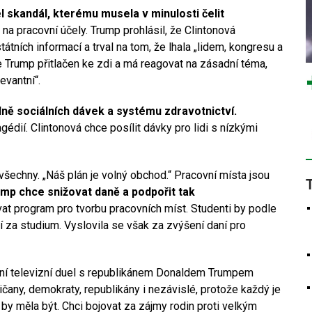
l skandál, kterému musela v minulosti čelit
a pracovní účely. Trump prohlásil, že Clintonová
tátních informací a trval na tom, že lhala „lidem, kongresu a
je Trump přitlačen ke zdi a má reagovat na zásadní téma,
evantní“.
dně sociálních dávek a systému zdravotnictví.
ií. Clintonová chce posílit dávky pro lidi s nízkými
všechny. „Náš plán je volný obchod.“ Pracovní místa jsou
mp chce snižovat daně a podpořit tak
vat program pro tvorbu pracovních míst. Studenti by podle
ní za studium. Vyslovila se však za zvýšení daní pro
ní televizní duel s republikánem Donaldem Trumpem
any, demokraty, republikány i nezávislé, protože každý je
by měla být. Chci bojovat za zájmy rodin proti velkým