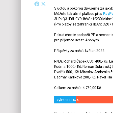
S úctou a pokorou děkujeme za jakýko
Můžete tak učinit platbou přes
PayPa
3HPkQ31E6U9Y9HhVSc1f2DXMkbmW
(Pro platby ze zahraničí: IBAN: CZ07
Pokud chcete podpořit PP a nechcete,
pro příjemce uvést: Anonym.
Příspěvky za měsíc květen 2022:
RNDr. Richard Čapek CSc. 400,- Kč, La
Kudrna 1000,- Kč, Roman Dubravský 50
Dvořák 500,- Kč, Miroslav Andreska 5
Dagmar Karlíková 200,- Kč, Pavel Fila 
Celkem za měsíc: 4 750,00 Kč
Vybráno 13.57%