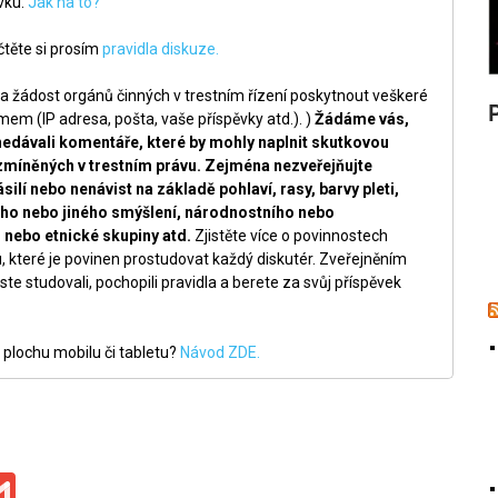
ěvku.
Jak na to?
těte si prosím
pravidla diskuze.
a žádost orgánů činných v trestním řízení poskytnout veškeré
m (IP adresa, pošta, vaše příspěvky atd.). )
Žádáme vás,
nedávali komentáře, které by mohly naplnit skutkovou
zmíněných v trestním právu. Zejména nezveřejňujte
silí nebo nenávist na základě pohlaví, rasy, barvy pleti,
ckého nebo jiného smýšlení, národnostního nebo
nebo etnické skupiny atd.
Zjistěte více o povinnostech
, které je povinen prostudovat každý diskutér. Zveřejněním
ste studovali, pochopili pravidla a berete za svůj příspěvek
 plochu mobilu či tabletu?
Návod ZDE.
ge
iber
Gmail