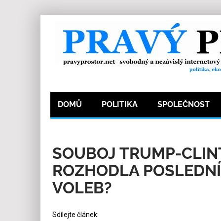
DOMŮ
POLITIKA
SPOLEČNOST
20.10.2016
Redakce
0
Kategorie:
Politika
SOUBOJ TRUMP-CLINT
ROZHODLA POSLEDNÍ
VOLEB?
Sdílejte článek: