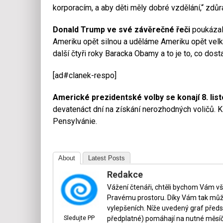
korporacím, a aby děti měly dobré vzdělání,“ zdůra
Donald Trump ve své závěrečné řeči
poukázal 
Ameriku opět silnou a uděláme Ameriku opět vel
další čtyři roky Baracka Obamy a to je to, co dosta
[ad#clanek-respo]
Americké prezidentské volby se konají 8. lis
devatenáct dní na získání nerozhodných voličů. Kl
Pensylvánie.
About
Latest Posts
Redakce
Vážení čtenáři, chtěli bychom Vám v
Pravému prostoru. Díky Vám tak může
vylepšeních. Níže uvedený graf předs
Sledujte PP
předplatné) pomáhají na nutné měsíč