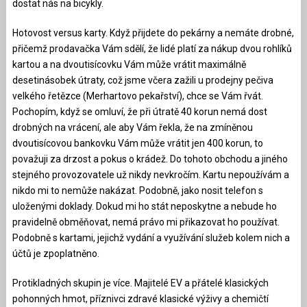
dostat nás na bicykly.
Hotovost versus karty. Když přijdete do pekárny a nemáte drobné,
přičemž prodavačka Vám sdělí, že lidé platí za nákup dvou rohlíků
kartou a na dvoutisícovku Vám může vrátit maximálně
desetinásobek útraty, což jsme včera zažili u prodejny pečiva
velkého řetězce (Merhartovo pekařství), chce se Vám řvát.
Pochopím, když se omluví, že při útratě 40 korun nemá dost
drobných na vrácení, ale aby Vám řekla, že na zmíněnou
dvoutisícovou bankovku Vám může vrátit jen 400 korun, to
považuji za drzost a pokus o krádež. Do tohoto obchodu a jiného
stejného provozovatele už nikdy nevkročím. Kartu nepoužívám a
nikdo mi to nemůže nakázat. Podobně, jako nosit telefon s
uloženými doklady. Dokud mi ho stát neposkytne a nebude ho
pravidelně obměňovat, nemá právo mi přikazovat ho používat.
Podobně s kartami, jejichž vydání a využívání služeb kolem nich a
účtů je zpoplatněno.
Protikladných skupin je více. Majitelé EV a přátelé klasických
pohonných hmot, příznivci zdravé klasické výživy a chemičtí