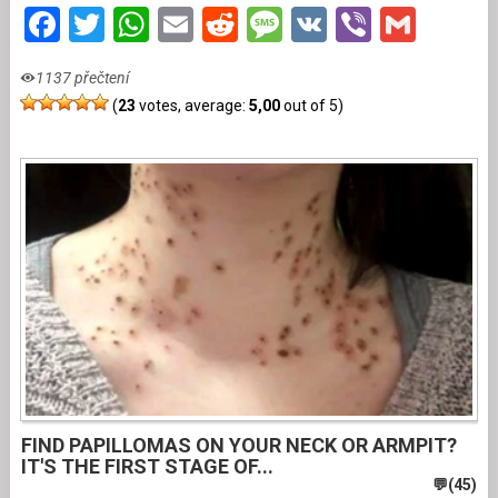
Facebook
Twitter
WhatsApp
Email
Reddit
Message
VK
Viber
Gmai
1137 přečtení
(
23
votes, average:
5,00
out of 5)
FIND PAPILLOMAS ON YOUR NECK OR ARMPIT?
IT'S THE FIRST STAGE OF...