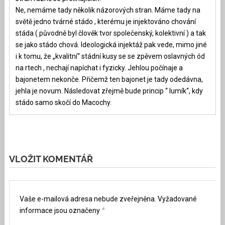
Ne, nemáme tady několik názorových stran. Máme tady na
světě jedno tvárné stádo , kterému je injektováno chování
stáda ( původně byl člověk tvor společenský, kolektivní ) a tak
se jako stádo chová. Ideologická injektáž pak vede, mimo jiné
i k tomu, že „kvalitní“ stádní kusy se se zpěvem oslavných ód
na rtech , nechají napíchat i fyzicky. Jehlou počínaje a
bajonetem nekonče. Přičemž ten bajonet je tady odedávna,
jehla je novum. Následovat zřejmě bude princip “ lumík“, kdy
stádo samo skočí do Macochy.
VLOŽIT KOMENTÁŘ
Vaše e-mailová adresa nebude zveřejněna.
Vyžadované
*
informace jsou označeny