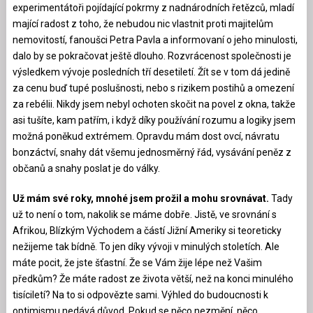
experimentátoři pojídající pokrmy z nadnárodních řetězců, mladí
mající radost z toho, že nebudou nic vlastnit proti majitelům
nemovitostí, fanoušci Petra Pavla a informovaní o jeho minulosti,
dalo by se pokračovat ještě dlouho. Rozvrácenost společnosti je
výsledkem vývoje posledních tří desetiletí. Žít se v tom dá jedině
za cenu buď tupé poslušnosti, nebo s rizikem postihů a omezení
za rebélii. Nikdy jsem nebyl ochoten skočit na povel z okna, takže
asi tušíte, kam patřím, i když díky používání rozumu a logiky jsem
možná poněkud extrémem. Opravdu mám dost ovcí, návratu
bonzáctví, snahy dát všemu jednosměrný řád, vysávání peněz z
občanů a snahy poslat je do války.
Už mám své roky, mnohé jsem prožil a mohu srovnávat.
Tady
už to není o tom, nakolik se máme dobře. Jistě, ve srovnání s
Afrikou, Blízkým Východem a částí Jižní Ameriky si teoreticky
nežijeme tak bídně. To jen díky vývoji v minulých stoletích. Ale
máte pocit, že jste šťastní. Že se Vám žije lépe než Vašim
předkům? Že máte radost ze života větší, než na konci minulého
tisíciletí? Na to si odpovězte sami. Výhled do budoucnosti k
optimismu nedává důvod. Pokud se něco nezmění, něco