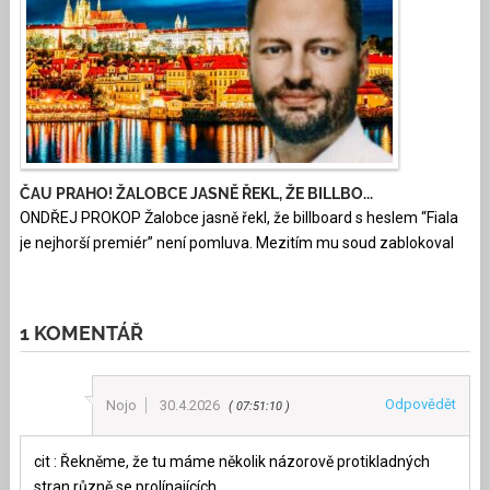
ČAU PRAHO! ŽALOBCE JASNĚ ŘEKL, ŽE BILLBO...
ONDŘEJ PROKOP Žalobce jasně řekl, že billboard s heslem “Fiala
je nejhorší premiér” není pomluva. Mezitím mu soud zablokoval
1 KOMENTÁŘ
Odpovědět
Nojo
30.4.2026
07:51:10
cit : Řekněme, že tu máme několik názorově protikladných
stran různě se prolínajících.