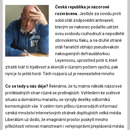
Česká republika je názorově
rozvrácena.
Jestliže za covidu proti
sobě stáli zodpovědní antivaxeři,
kterým se nakonec podařilo udržet
svou svobodu rozhodnutí a nepodlehli
obrovskému tlaku, a na druhé straně
stáli fanatičtí obhájci pseudovakcín
nakoupených defraudátorkou
Leyenovou, uprostřed poté ti, kteří
ztratili tvář či trpělivost a skončili s různým počtem vpichů, pak
nyní je to ještě horší. Těch rozporů už je nesnesitelně mnoho.
Co se tedy u nás děje?
Řekněme, že tu máme několik názorově
protikladných stran různě se prolínajících. Vzhledem ke světové
situaci a domácímu marastu, se vyrojily desítky odborníků
komentujících vše. V celém tom přílivu různorodých informací
vzniká množství internetových stránek doplňujících velká média.
Liberálům už došlo, že imaginární prostor poskytl mnoho
příležitostí vetovat mainstream i veřejnoprávní přeplácená média