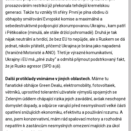
prosazováním restrikcí již překonala tehdejší kremelskou
generaci. Takže tu vznikly tři sféry. První je plna obdivu či
obhajoby směřování Evropské komise a maximálně a
sebedestruktivně podporující zkorumpovanou Ukrajinu , kam patří
i Pětikoalice (minulá, ale stále držící pohromadě). Druhá je tak
nějak neutrální a tvrdící, že bez EU to nepůjde, ale s Ruskem se dá
jednat, nikoliv přátelit, přičemž Ukrajina je brána jako napadená
(hraničně Motoristé a ANO). Třetí je výrazně komunikativní,
Ukrajiny i EU má „plné zuby“ a odmítá přijmout podstrkovaný fakt,
že je Rusko agresor (SPD a já).
Další protiklady vnímáme v jiných oblastech.
Máme tu
fanatické obhájce Green Dealu, elektromobility, fotovoltaiek,
větrníků, uprostřed tolerantní uživatele výmyslů spojených se
Zeleným údělem chápající rizika jejich zavádění, avšak neschopné
domyslet dopady, a odpůrce varující před nesmyslností velké části
opatření snižujících ekonomiku, efektivitu a používání rozumu. A
ano, jsem konzervativní, mám rád spalovací motory a rozhodně
nepatřím k zastáncům nesmyslných omezení majících za úkol