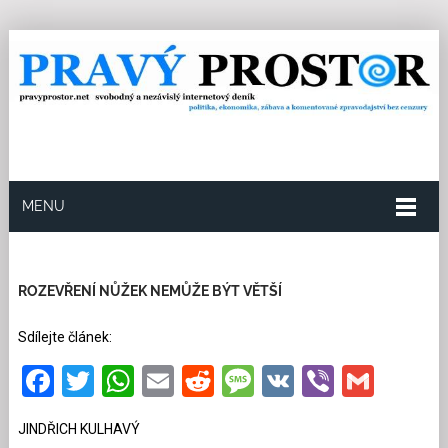
MENU
30.4.2026
Redakce
1
Kategorie:
Společnost
1137 přečtení
ROZEVŘENÍ NŮŽEK NEMŮŽE BÝT VĚTŠÍ
Sdílejte článek:
Facebook
Twitter
WhatsApp
Email
Reddit
Message
VK
Viber
Gmai
JINDŘICH KULHAVÝ