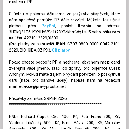
existence PP.
S úctou a pokorou děkujeme za jakýkoliv příspěvek, který
nám společně pomůže PP dále rozvíjet. Můžete tak učinit
platbou přes
PayPal
, poslat
Bitcoin
na adresu:
3HPkQ31E6U9Y9HhVSc1f2DXMkbmWq1ttJ5 nebo
příkazem
na účet
: 4221012329/0800
(Pro platby ze zahraničí: IBAN: CZ07 0800 0000 0042 2101
2329, BIC: GIBA CZ PX),
QR platby
Pokud chcete podpořit PP a nechcete, abychom mezi dárci
zveřejnili vaše jméno, stačí do zprávy pro příjemce uvést:
Anonym. Pokud máte zájem o vydání potvrzení o poskytnutí
daru (např. pro daňové účely), napište nám na redakční
mail
redakce@pravyprostor.net
Příspěvky za měsíc SRPEN 2026:
**********************************************
RNDr. Richard Čapek CSc. 400,- Kč, Petr Franc 500,- Kč,
Vladimír Libánský 500,- Kč, Karel Vávra 200,- Kč, Miroslav
Andreska 300,- Kč, Mgr. Luděk Tesarčík 200,- Kč, Jan