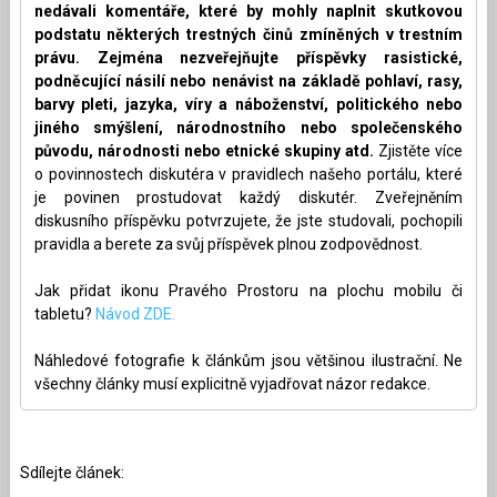
nedávali komentáře, které by mohly naplnit skutkovou
podstatu některých trestných činů zmíněných v trestním
právu. Zejména nezveřejňujte příspěvky rasistické,
podněcující násilí nebo nenávist na základě pohlaví, rasy,
barvy pleti, jazyka, víry a náboženství, politického nebo
jiného smýšlení, národnostního nebo společenského
původu, národnosti nebo etnické skupiny atd.
Zjistěte více
o povinnostech diskutéra v pravidlech našeho portálu, které
je povinen prostudovat každý diskutér. Zveřejněním
diskusního příspěvku potvrzujete, že jste studovali, pochopili
pravidla a berete za svůj příspěvek plnou zodpovědnost.
Jak přidat ikonu Pravého Prostoru na plochu mobilu či
tabletu?
Návod ZDE.
Náhledové fotografie k článkům jsou většinou ilustrační. Ne
všechny články musí explicitně vyjadřovat názor redakce.
Sdílejte článek: