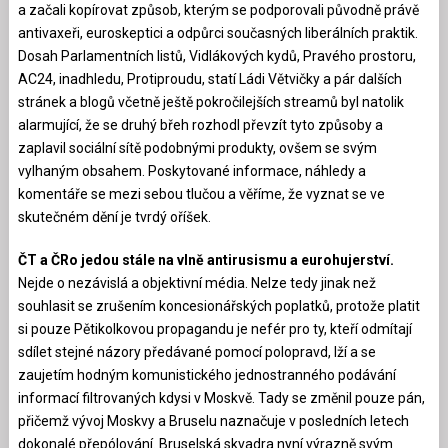
a začali kopírovat způsob, kterým se podporovali původně právě
antivaxeři, euroskeptici a odpůrci současných liberálních praktik.
Dosah Parlamentních listů, Vidlákových kydů, Pravého prostoru,
AC24, inadhledu, Protiproudu, statí Ládi Větvičky a pár dalších
stránek a blogů včetně ještě pokročilejších streamů byl natolik
alarmující, že se druhý břeh rozhodl převzít tyto způsoby a
zaplavil sociální sítě podobnými produkty, ovšem se svým
vylhaným obsahem. Poskytované informace, náhledy a
komentáře se mezi sebou tlučou a věříme, že vyznat se ve
skutečném dění je tvrdý oříšek.
ČT a ČRo jedou stále na vlně antirusismu a eurohujerství.
Nejde o nezávislá a objektivní média. Nelze tedy jinak než
souhlasit se zrušením koncesionářských poplatků, protože platit
si pouze Pětikolkovou propagandu je nefér pro ty, kteří odmítají
sdílet stejné názory předávané pomocí polopravd, lží a se
zaujetím hodným komunistického jednostranného podávání
informací filtrovaných kdysi v Moskvě. Tady se změnil pouze pán,
přičemž vývoj Moskvy a Bruselu naznačuje v posledních letech
dokonalé přepólování. Bruselská skvadra nyní výrazně svým