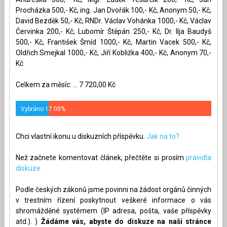
Procházka 500,- Kč, ing. Jan Dvořák 100,- Kč, Anonym 50,- Kč,
David Bezděk 50,- Kč, RNDr. Václav Vohánka 1000,- Kč, Václav
Červinka 200,- Kč, Lubomír Štěpán 250,- Kč, Dr. Ilja Baudyš
500,- Kč, František Šmíd 1000,- Kč, Martin Vacek 500,- Kč,
Oldřich Smejkal 1000,- Kč, Jiří Kobližka 400,- Kč, Anonym 70,-
Kč
Celkem za měsíc: ... 7 720,00 Kč
Vybráno 17.00%
Chci vlastní ikonu u diskuzních příspěvku.
Jak na to?
Než začnete komentovat článek, přečtěte si prosím
pravidla
diskuze.
Podle českých zákonů jsme povinni na žádost orgánů činných
v trestním řízení poskytnout veškeré informace o vás
shromážděné systémem (IP adresa, pošta, vaše příspěvky
atd.). )
Žádáme vás, abyste do diskuze na naší stránce