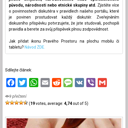
původu, národnosti nebo etnické skupiny atd.
Zjistěte více
o povinnostech diskutéra v pravidlech našeho portálu, které
je povinen prostudovat každý diskutér. Zveřejněním
diskusního příspěvku potvrzujete, že jste studovali, pochopili
pravidla a berete za svůj příspěvek plnou zodpovědnost.
Jak přidat ikonu Pravého Prostoru na plochu mobilu či
tabletu?
Návod ZDE.
Sdílejte článek:
Facebook
Twitter
WhatsApp
Email
Reddit
Message
VK
Viber
Gmai
9 přečtení
(
19
votes, average:
4,74
out of 5)