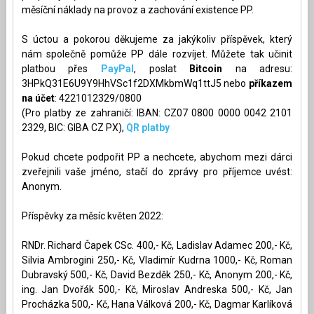
měsíční náklady na provoz a zachování existence PP.
S úctou a pokorou děkujeme za jakýkoliv příspěvek, který
nám společně pomůže PP dále rozvíjet. Můžete tak učinit
platbou přes
PayPal
, poslat
Bitcoin
na adresu:
3HPkQ31E6U9Y9HhVSc1f2DXMkbmWq1ttJ5 nebo
příkazem
na účet
: 4221012329/0800
(Pro platby ze zahraničí: IBAN: CZ07 0800 0000 0042 2101
2329, BIC: GIBA CZ PX),
QR platby
Pokud chcete podpořit PP a nechcete, abychom mezi dárci
zveřejnili vaše jméno, stačí do zprávy pro příjemce uvést:
Anonym.
Příspěvky za měsíc květen 2022:
RNDr. Richard Čapek CSc. 400,- Kč, Ladislav Adamec 200,- Kč,
Silvia Ambrogini 250,- Kč, Vladimír Kudrna 1000,- Kč, Roman
Dubravský 500,- Kč, David Bezděk 250,- Kč, Anonym 200,- Kč,
ing. Jan Dvořák 500,- Kč, Miroslav Andreska 500,- Kč, Jan
Procházka 500,- Kč, Hana Válková 200,- Kč, Dagmar Karlíková