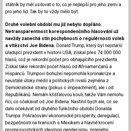
státník by měl usilovat o to, co je nejlepší pro jeho zemi a
pro jeho lid. Tak by to vždy mělo být.
Druhé volební období mu již nebylo dopřáno.
Netransparentnost korespondenčního hlasování už
navždy zanechá stín pochybnosti o regulérnosti voleb
a vítězství Joe Bidena.
Donald Trump, který byl nejstarší
úřadující prezident v historii USA, získal přes 74 000 000
hlasů, což je rekordní počet pro obhajujícího prezidenta.
Získal také rekordní počet hlasů od Afroameričanů a
Hispánců. Trumpovi bohužel nepomohla koronakrize a
neustálé útoky médií a politických rivalů zejména z
Demokratické strany (pokus o impeachment), ale i od
Republikánů. Nemám křišťálovou kouli, takže Vám nemohu
říci, co očekávat od Joe Bidena. Nastínil bych ale, co se
dalo očekávat od druhého funkčního období Donalda
Trumpa: Pokračování ekonomické prosperity, deregulací,
bezpečnosti na hranicích s Mexikem a hlavně krocení
progresivistických ideologií genderismu, zeleného