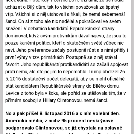
ucházet o Bílý dům, tak to všichni považovali za špatný
vtip. Všichni si z něj utahovali a říkali, že nemá sebemenší
šanci. On si z toho ale nic nedělal a pokračoval ve svém
snažení. V debatách kandidátů Republikánské strany
dominoval, když svým protivníkům dával najevo, že jsou to
pouze kariérní politici, kteří o skutečném světě vůbec nic
neví. Jeho preference začaly postupně růst a s nimi přišly i
první výhry v tzv. primárkách. Postupně se z něj stával
favorit. Jeho republikánští protikandidáti se začali spojovat
proti němu, ale stejně jim to nepomohlo. Trump obdržel 26.
5. 2016 dostatečný počet delegátů, aby se mohl oficiálně
stát kandidátem Republikánské strany do Bílého domu.
Levice z toho byla v šoku, ale pořád se utěšovala tím, že v
přímém souboji s Hillary Clintonovou, nemá šanci.
No a pak přišel 8. listopad 2016 a s ním volební den.
Americká média, z nichž 95 procent neskrývavě
podporovalo Clintonovou, se již chystala na oslavné