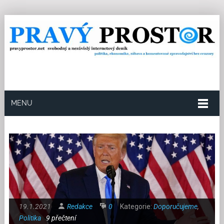
MENU
19.1.2021
Redakce
0
Kategorie:
Doporučujeme
,
Politika
9 přečtení