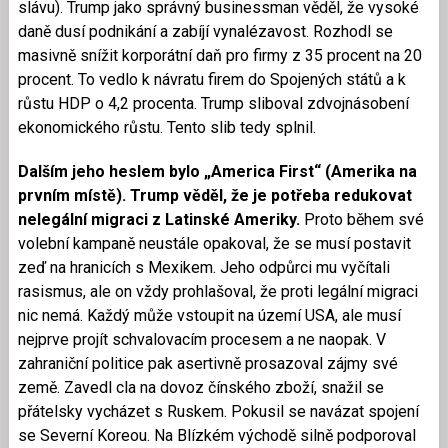
slávu). Trump jako správný businessman věděl, že vysoké
daně dusí podnikání a zabíjí vynalézavost. Rozhodl se
masivně snížit korporátní daň pro firmy z 35 procent na 20
procent. To vedlo k návratu firem do Spojených států a k
růstu HDP o 4,2 procenta. Trump sliboval zdvojnásobení
ekonomického růstu. Tento slib tedy splnil.
Dalším jeho heslem bylo „America First“ (Amerika na
prvním místě). Trump věděl, že je potřeba redukovat
nelegální migraci z Latinské Ameriky.
Proto během své
volební kampaně neustále opakoval, že se musí postavit
zeď na hranicích s Mexikem. Jeho odpůrci mu vyčítali
rasismus, ale on vždy prohlašoval, že proti legální migraci
nic nemá. Každý může vstoupit na území USA, ale musí
nejprve projít schvalovacím procesem a ne naopak. V
zahraniční politice pak asertivně prosazoval zájmy své
země. Zavedl cla na dovoz čínského zboží, snažil se
přátelsky vycházet s Ruskem. Pokusil se navázat spojení
se Severní Koreou. Na Blízkém východě silně podporoval