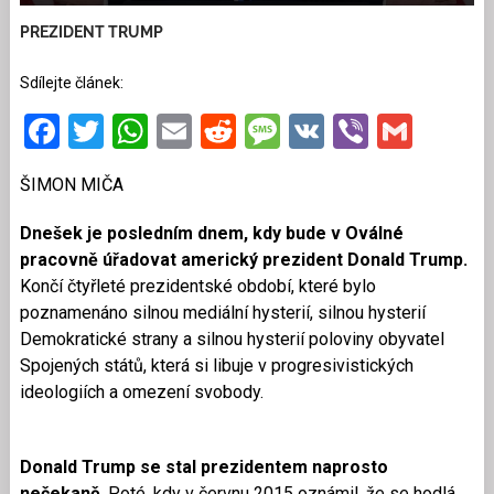
PREZIDENT TRUMP
Sdílejte článek:
Facebook
Twitter
WhatsApp
Email
Reddit
Message
VK
Viber
Gmai
ŠIMON MIČA
Dnešek je posledním dnem, kdy bude v Oválné
pracovně úřadovat americký prezident Donald Trump.
Končí čtyřleté prezidentské období, které bylo
poznamenáno silnou mediální hysterií, silnou hysterií
Demokratické strany a silnou hysterií poloviny obyvatel
Spojených států, která si libuje v progresivistických
ideologiích a omezení svobody.
Donald Trump se stal prezidentem naprosto
nečekaně
. Poté, kdy v červnu 2015 oznámil, že se hodlá