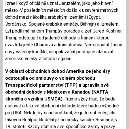
Izrael, když oficiálně uznal Jeruzalém, jako jeho hlavní
město. V posledních měsících došlo k uzavření mírových
dohod mezi několika arabskými zeměmi (Egypt,
Jordánsko, Spojené arabské emiráty, Bahrajn) a Izraelem.
Lví podíl má na tom Trumpův poradce a zeť Jared Kushner.
Trump odstoupil od jaderné dohody s Íránem, kterou
uzavřela ještě Obamova administrativa. Nerozpoutal žádný
nový válečný konflikt, naopak začal postupně stahovat
americké vojáky z tohoto regionu.
V oblasti obchodních dohod Amerika ze jeho éry
odstoupila od smlouvy o volném obchodu –
Transpacifické partnerství (TPP) a upravila své
obchodní dohody s Mexikem a Kanadou (NAFTA
skončila a vznikla USMCA).
Trump vždy říkal, že bude
usilovat o takové obchodní dohody, které budou výhodné
pro USA. Někdo by snad prohlásil, že je to sobectví, ale
takovou Realpolitik dělal již německý kancléř Bismarck v
19. století. Každý stát má své specifické zájmy a pravý