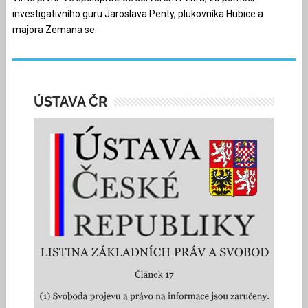
investigativního guru Jaroslava Penty, plukovníka Hubice a
majora Zemana se
ÚSTAVA ČR