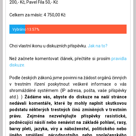
200,- Kč, Pavel Fila 50,- Kč
Celkem za měsíc: 4 750,00 Kč
Vybráno 13.57%
Chci vlastní ikonu u diskuzních příspěvku.
Jak na to?
Než začnete komentovat článek, přečtěte si prosím
pravidla
diskuze.
Podle českých zákonů jsme povinni na žádost orgánů činných
v trestním řízení poskytnout veškeré informace o vás
shromážděné systémem (IP adresa, pošta, vaše příspěvky
atd.). )
Žádáme vás, abyste do diskuze na naší stránce
nedávali komentáře, které by mohly naplnit skutkovou
podstatu některých trestných činů zmíněných v trestním
právu. Zejména nezveřejňujte příspěvky rasistické,
podněcující násilí nebo nenávist na základě pohlaví, rasy,
barvy pleti, jazyka, víry a náboženství, politického nebo
jiného smýšlení, národnostního nebo společenského