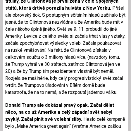
titulky, že Clintonová je první žena v čele Spojených
států, která drtivě porazila hulváta z New Yorku.
Přišel
ale obrovský šok. S postupným sčítáním hlasů začínalo být
jasné, že to Clintonová nezvládne a že Amerika bude mít v
čele někoho úplně jiného. Svět se 9. 11. probudil do jiné
Ameriky. Levice z celého světa si začala trhat vlasy vzteky,
začala zpochybňovat výsledky voleb. Začala poukazovat
na ruské vměšování. Na fakt, že Clintonová získala v
celkovém součtu o 3 miliony hlasů více, (navzdory tomu,
že Trump vyhrál ve 30 státech, zatímco Clintonová jen ve
20) a že by Trump tím prezidentem vlastně být neměl.
Rozjela se mašinérie, kdy celý progresivistický svět začal
tvrdit, že Trumpovo úřadování v Bílém domě bude
katastrofa, že na to nemá, a že rozpoutá jadernou válku.
Donald Trump ale dokázal pravý opak. Začal dělat
něco, na co už Amerika a celý západní svět nebyl
zvyklý. Začal plnit své volební sliby.
Heslo celé kampaně
bylo „Make America great again“ (Vraťme Americe zašlou