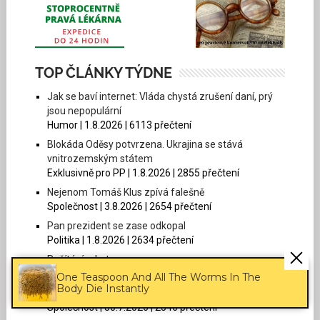
TOP ČLÁNKY TÝDNE
Jak se baví internet: Vláda chystá zrušení daní, prý
jsou nepopulární
Humor | 1.8.2026 | 6113 přečtení
Blokáda Oděsy potvrzena. Ukrajina se stává
vnitrozemským státem
Exklusivně pro PP | 1.8.2026 | 2855 přečtení
Nejenom Tomáš Klus zpívá falešně
Společnost | 3.8.2026 | 2654 přečtení
Pan prezident se zase odkopal
Politika | 1.8.2026 | 2634 přečtení
Počítání raket
Exklusivně pro PP | 29.7.2026 | 2575 přečtení
One Teaspoon And All The Worms In The
Body Die Instantly
Kamčatka, medvěd a jedna cesta pražským metrem
Společnost | 30.7.2026 | 2546 přečtení