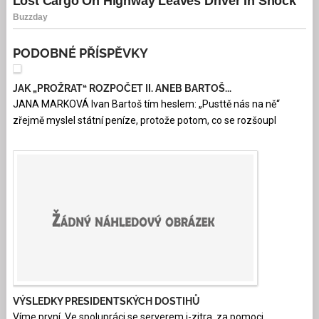
PODOBNÉ PŘÍSPĚVKY
JAK „PROŽRAT“ ROZPOČET II. ANEB BARTOŠ...
JANA MARKOVÁ Ivan Bartoš tím heslem: „Pusttě nás na ně“
zřejmě myslel státní peníze, protože potom, co se rozšoupl
VÝSLEDKY PRESIDENTSKÝCH DOSTIHŮ
Víme první. Ve spolupráci se serverem i-zitra, za pomoci