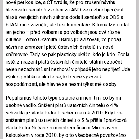
nové pětikoalice, a ČT tvrdila, že pro zrušení návrhu
hlasovali i senátoři zvolení za ANO, že rozhodující část
hlasů vetujících návrh zákona dodali senátoři za ODS a
STAN, sice zaznělo, ale bez komentáře. K tomu lze dodat
jen jedno – před volbami a po volbách jsou dvě různé
situace. Tomio Okamura i Babiš již avizovali, že podají
návrh na zmrazení platů ústavních činitelů i v nové
sněmovně. Tady se pak plasticky ukáže, kdo je kdo. Zcela
jistě, zmrazení platů ústavních činitelů státní rozpočet
nejen nezachrání, ani nezhorší v případě jeho nepřijetí. Jde
však o politiku a ukáže se, kdo sice vyzývá k
hospodárnosti, ale hlavně se nesmí týkat mé osoby.
Populismus tohoto typu ostatně ani není tím, co by mi
osobně vadilo. Snížení platů ústavních činitelů o 4 %
schválila již vláda Petra Fischera na rok 2010. Když se
snížením platů ústavních činitelů o 5 % přišla í pravicová
vláda Petra Nečase s ministrem financí Miroslavem
Kalouskem v roce 2010, bylo to všeobecně považováno