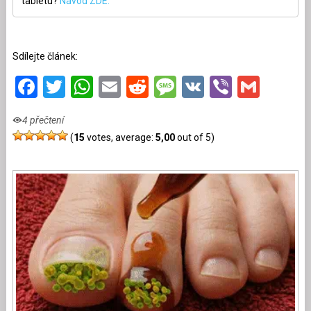
tabletu?
Návod ZDE.
Sdílejte článek:
Facebook
Twitter
WhatsApp
Email
Reddit
Message
VK
Viber
Gmai
4 přečtení
(
15
votes, average:
5,00
out of 5)