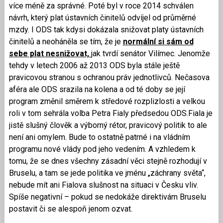
více méně za správné. Poté byl v roce 2014 schválen
návrh, který plat ústavních činitelů odvíjel od průměrné
mzdy. I ODS tak kdysi dokázala snižovat platy ústavních
činitelů a neoháněla se tím, že je
normální si sám od
sebe plat nesnižovat,
jak tvrdí senátor Vilímec. Jenomže
tehdy v letech 2006 až 2013 ODS byla stále ještě
pravicovou stranou s ochranou práv jednotlivců. Nečasova
aféra ale ODS srazila na kolena a od té doby se její
program změnil směrem k středové rozplizlosti a velkou
roli v tom sehrála volba Petra Fialy předsedou ODS.Fiala je
jistě slušný člověk a výborný rétor, pravicový politik to ale
není ani omylem. Bude to ostatně patrné i na vládním
programu nové vlády pod jeho vedením. A vzhledem k
tomu, že se dnes všechny zásadní věci stejně rozhodují v
Bruselu, a tam se jede politika ve jménu „záchrany světa“,
nebude mít ani Fialova slušnost na situaci v Česku vliv.
Spíše negativní – pokud se nedokáže direktivám Bruselu
postavit či se alespoň jenom ozvat.