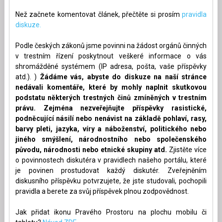
Než začnete komentovat článek, přečtěte si prosím
pravidla
diskuze.
Podle českých zákonů jsme povinni na žádost orgánů činných
v trestním řízení poskytnout veškeré informace o vás
shromážděné systémem (IP adresa, pošta, vaše příspěvky
atd.). )
Žádáme vás, abyste do diskuze na naší stránce
nedávali komentáře, které by mohly naplnit skutkovou
podstatu některých trestných činů zmíněných v trestním
právu. Zejména nezveřejňujte příspěvky rasistické,
podněcující násilí nebo nenávist na základě pohlaví, rasy,
barvy pleti, jazyka, víry a náboženství, politického nebo
jiného smýšlení, národnostního nebo společenského
původu, národnosti nebo etnické skupiny atd.
Zjistěte více
o povinnostech diskutéra v pravidlech našeho portálu, které
je povinen prostudovat každý diskutér. Zveřejněním
diskusního příspěvku potvrzujete, že jste studovali, pochopili
pravidla a berete za svůj příspěvek plnou zodpovědnost.
Jak přidat ikonu Pravého Prostoru na plochu mobilu či