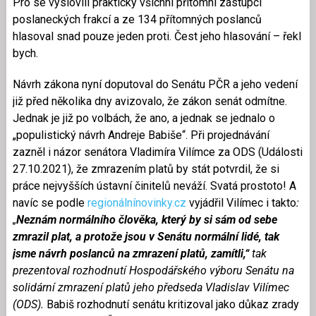
Pro se vyslovili prakticky všichni přítomní zástupci
poslaneckých frakcí a ze 134 přítomných poslanců
hlasoval snad pouze jeden proti. Čest jeho hlasování – řekl
bych.
Návrh zákona nyní doputoval do Senátu PČR a jeho vedení
již před několika dny avizovalo, že zákon senát odmítne.
Jednak je již po volbách, že ano, a jednak se jednalo o
„populistický návrh Andreje Babiše“. Při projednávání
zazněl i názor senátora Vladimíra Vilímce za ODS (Události
27.10.2021), že zmrazením platů by stát potvrdil, že si
práce nejvyšších ústavní činitelů neváží. Svatá prostoto! A
navíc se podle
regionálnínovinky.cz
vyjádřil Vilímec i takto
:
„
Neznám normálního člověka, který by si sám od sebe
zmrazil plat, a protože jsou v Senátu normální lidé, tak
jsme návrh poslanců na zmrazení platů, zamítli,“
tak
prezentoval rozhodnutí Hospodářského výboru Senátu na
solidární zmrazení platů jeho předseda Vladislav Vilímec
(ODS).
Babiš rozhodnutí senátu kritizoval jako důkaz zrady