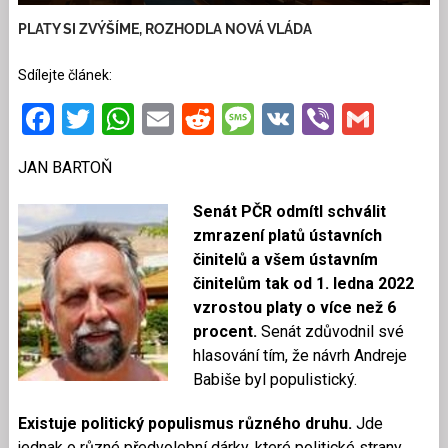
PLATY SI ZVÝŠÍME, ROZHODLA NOVÁ VLÁDA
Sdílejte článek:
Facebook
Twitter
WhatsApp
Email
Reddit
Message
VK
Viber
Gmai
JAN BARTOŇ
Senát PČR odmítl schválit
zmrazení platů ústavních
činitelů a všem ústavním
činitelům tak od 1. ledna 2022
vzrostou platy o více než 6
procent.
Senát zdůvodnil své
hlasování tím, že návrh Andreje
Babiše byl populistický.
Existuje politický populismus různého druhu.
Jde
jednak o různé předvolební dárky, které politické strany