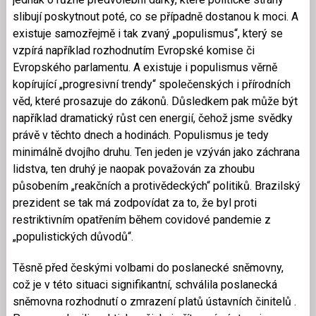
slibují poskytnout poté, co se případně dostanou k moci. A
existuje samozřejmě i tak zvaný „populismus“, který se
vzpírá například rozhodnutím Evropské komise či
Evropského parlamentu. A existuje i populismus věrně
kopírující „progresivní trendy“ společenských i přírodních
věd, které prosazuje do zákonů. Důsledkem pak může být
například dramatický růst cen energií, čehož jsme svědky
právě v těchto dnech a hodinách. Populismus je tedy
minimálně dvojího druhu. Ten jeden je vzýván jako záchrana
lidstva, ten druhý je naopak považován za zhoubu
působením „reakčních a protivědeckých“ politiků. Brazilský
prezident se tak má zodpovídat za to, že byl proti
restriktivním opatřením během covidové pandemie z
„populistických důvodů“.
Těsně před českými volbami do poslanecké sněmovny,
což je v této situaci signifikantní, schválila poslanecká
sněmovna rozhodnutí o zmrazení platů ústavních činitelů .