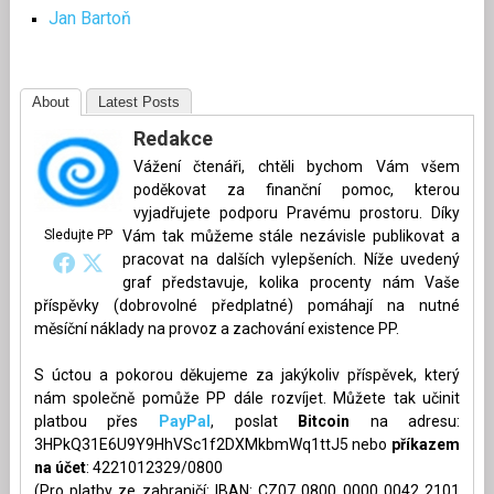
Jan Bartoň
About
Latest Posts
Redakce
Vážení čtenáři, chtěli bychom Vám všem
poděkovat za finanční pomoc, kterou
vyjadřujete podporu Pravému prostoru. Díky
Sledujte PP
Vám tak můžeme stále nezávisle publikovat a
pracovat na dalších vylepšeních. Níže uvedený
graf představuje, kolika procenty nám Vaše
příspěvky (dobrovolné předplatné) pomáhají na nutné
měsíční náklady na provoz a zachování existence PP.
S úctou a pokorou děkujeme za jakýkoliv příspěvek, který
nám společně pomůže PP dále rozvíjet. Můžete tak učinit
platbou přes
PayPal
, poslat
Bitcoin
na adresu:
3HPkQ31E6U9Y9HhVSc1f2DXMkbmWq1ttJ5 nebo
příkazem
na účet
: 4221012329/0800
(Pro platby ze zahraničí: IBAN: CZ07 0800 0000 0042 2101