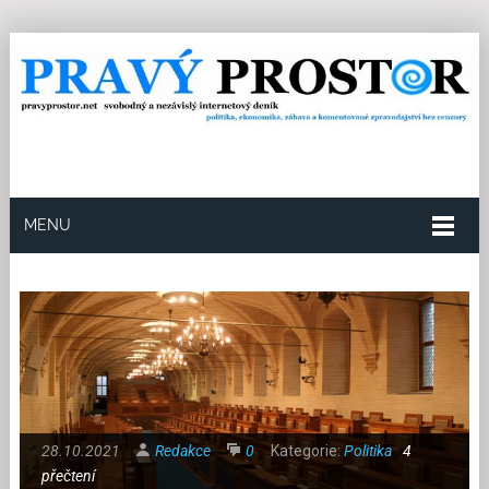
MENU
28.10.2021
Redakce
0
Kategorie:
Politika
4
přečtení