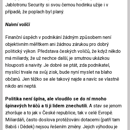
Jablotronu Security si svou černou hodinku užije i v
případě, že poplach byl planý.
Naivní voliči
Finanční úspěch v podnikání žádným způsobem není
objektivním měřítkem ani žádnou zárukou pro dobrý
politický výkon. Představa českých voličů, že když někdo
má miliardy, že už nechce další, je smutnou ukázkou
hlouposti a naivity. Je dobré se ptát, zda podnikatel,
myslící trvale na svůj zisk, bude nyní myslet na blaho
občanů. Jen těžko se ale takový najde a navíc se vlastně
nikdo ani neptá.
Politika není špína, ale vloudilo se do ní mnoho
špinavých hráčů a ti ji lidem znechutili.
A stav se jenom
zhoršuje a to jak v České republice, tak v celé Evropě.
Miliardáři, často doslova protěžováni dotacemi (patří tam
Babiš i Dědek) nejsou řešením změny. Jejich výhodou je