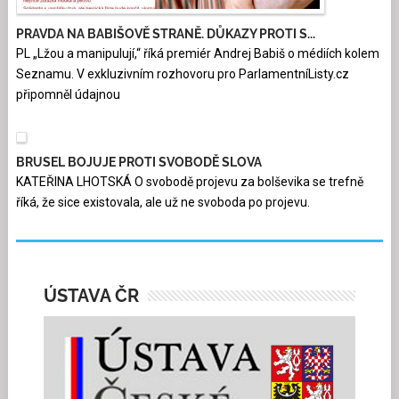
PRAVDA NA BABIŠOVĚ STRANĚ. DŮKAZY PROTI S...
PL „Lžou a manipulují,“ říká premiér Andrej Babiš o médiích kolem
Seznamu. V exkluzivním rozhovoru pro ParlamentníListy.cz
připomněl údajnou
BRUSEL BOJUJE PROTI SVOBODĚ SLOVA
KATEŘINA LHOTSKÁ O svobodě projevu za bolševika se trefně
říká, že sice existovala, ale už ne svoboda po projevu.
ÚSTAVA ČR