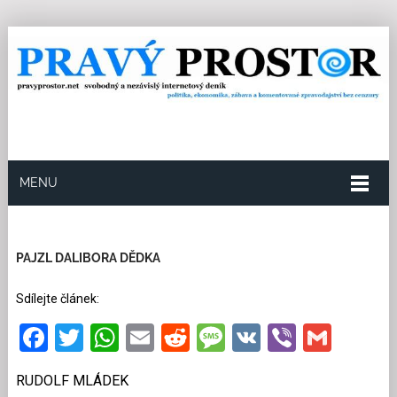
MENU
21.8.2017
Redakce
0
Kategorie:
Politika
12
přečtení
PAJZL DALIBORA DĚDKA
Sdílejte článek:
Facebook
Twitter
WhatsApp
Email
Reddit
Message
VK
Viber
Gmai
RUDOLF MLÁDEK