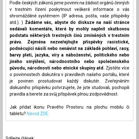
Podle českých zákonů jsme povinni na žádost orgánů činných
v trestním řízení poskytnout veškeré informace o vás
shromážděné systémem (IP adresa, pošta, vaše příspěvky
atd.). )
Žádáme vás, abyste do diskuze na naší stránce
nedávali komentáře, které by mohly naplnit skutkovou
podstatu některých trestných činů zmíněných v trestním
právu. Zejména nezveřejňujte příspěvky rasistické,
podněcující násilí nebo nenávist na základě pohlaví, rasy,
barvy pleti, jazyka, víry a náboženství, politického nebo
jiného smýšlení, národnostního nebo společenského
původu, národnosti nebo etnické skupiny atd.
Zjistěte více
o povinnostech diskutéra v pravidlech našeho portálu, které
je povinen prostudovat každý diskutér. Zveřejněním
diskusního příspěvku potvrzujete, že jste studovali, pochopili
pravidla a berete za svůj příspěvek plnou zodpovědnost.
Jak přidat ikonu Pravého Prostoru na plochu mobilu či
tabletu?
Návod ZDE.
Sdílejte článek: