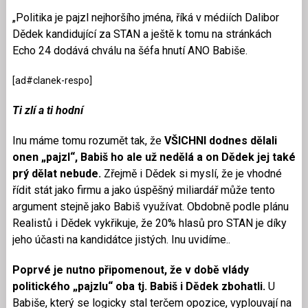
„Politika je pajzl nejhoršího jména, říká v médiích Dalibor
Dědek kandidující za STAN a ještě k tomu na stránkách
Echo 24 dodává chválu na šéfa hnutí ANO Babiše.
[ad#clanek-respo]
Ti zlí a ti hodní
Inu máme tomu rozumět tak, že
VŠICHNI dodnes dělali
onen „pajzl“, Babiš ho ale už nedělá a on Dědek jej také
prý dělat nebude.
Zřejmě i Dědek si myslí, že je vhodné
řídit stát jako firmu a jako úspěšný miliardář může tento
argument stejně jako Babiš využívat. Obdobně podle plánu
Realistů i Dědek vykřikuje, že 20% hlasů pro STAN je díky
jeho účasti na kandidátce jistých. Inu uvidíme..
Poprvé je nutno připomenout, že v době vlády
politického „pajzlu“ oba tj. Babiš i Dědek zbohatli.
U
Babiše, který se logicky stal terčem opozice, vyplouvají na