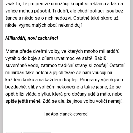
však to, že jim peníze umožňuji koupit si reklamu a tak na
voliče mohou působit. Ti dobří, ale chudí politici, jsou bez
šance a nikdo se o nich nedozví. Ostatně také skoro už
nikde, vyjma malých obcí, nekandidují.
Miliardáři, noví zachránci
Máme přede dveřmi volby, ve kterých mnoho miliardářů
vytáhlo do boje s cílem urvat moc ve státě. Babiš
suverénně vede, zatímco tradiční strany si zoufají. Ostatní
miliardáři také nelení a jejich tváře se nám vnucují na
každém kroku a na každém displeji. Programy všech jsou
bezduché, sliby voličům nekonečné a tak je jasné, že se
opět blíží vláda plytká, která pro občany udělá málo, nebo
spíše ještě méně. Zdá se ale, že jinou volbu voliči nemají…
[ad#pp-clanek-ctverec]