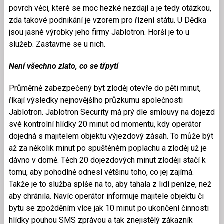
povrch věci, které se moc hezké nezdají a je tedy otázkou,
zda takové podnikání je vzorem pro řízení státu. U Dědka
jsou jasné výrobky jeho firmy Jablotron. Horší je to u
služeb. Zastavme se u nich.
Není všechno zlato, co se třpytí
Průměrně zabezpečený byt zloděj otevře do pěti minut,
říkají výsledky nejnovějšího průzkumu společnosti
Jablotron. Jablotron Security má prý dle smlouvy na dojezd
své kontrolní hlídky 20 minut od momentu, kdy operátor
dojedná s majitelem objektu výjezdový zásah. To může být
až za několik minut po spuštěném poplachu a zloděj už je
dávno v domě. Těch 20 dojezdových minut zloději stačí k
tomu, aby pohodlně odnesl většinu toho, co jej zajímá.
Takže je to služba spíše na to, aby tahala z lidí peníze, než
aby chránila. Navíc operátor informuje majitele objektu či
bytu se zpožděním více jak 10 minut po ukončení činnosti
hlídky pouhou SMS zprávou a tak znejistělý zákazník