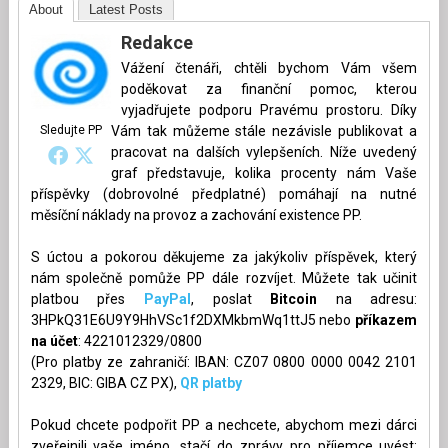
About
Latest Posts
Redakce
Vážení čtenáři, chtěli bychom Vám všem
poděkovat za finanční pomoc, kterou
vyjadřujete podporu Pravému prostoru. Díky
Sledujte PP
Vám tak můžeme stále nezávisle publikovat a
pracovat na dalších vylepšeních. Níže uvedený
graf představuje, kolika procenty nám Vaše
příspěvky (dobrovolné předplatné) pomáhají na nutné
měsíční náklady na provoz a zachování existence PP.
S úctou a pokorou děkujeme za jakýkoliv příspěvek, který
nám společně pomůže PP dále rozvíjet. Můžete tak učinit
platbou přes
PayPal
, poslat
Bitcoin
na adresu:
3HPkQ31E6U9Y9HhVSc1f2DXMkbmWq1ttJ5 nebo
příkazem
na účet
: 4221012329/0800
(Pro platby ze zahraničí: IBAN: CZ07 0800 0000 0042 2101
2329, BIC: GIBA CZ PX),
QR platby
Pokud chcete podpořit PP a nechcete, abychom mezi dárci
zveřejnili vaše jméno, stačí do zprávy pro příjemce uvést: