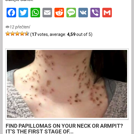
Facebook
Twitter
WhatsApp
Email
Reddit
Message
VK
Viber
Gmai
12 přečtení
(
17
votes, average:
4,59
out of 5)
FIND PAPILLOMAS ON YOUR NECK OR ARMPIT?
IT'S THE FIRST STAGE OF...