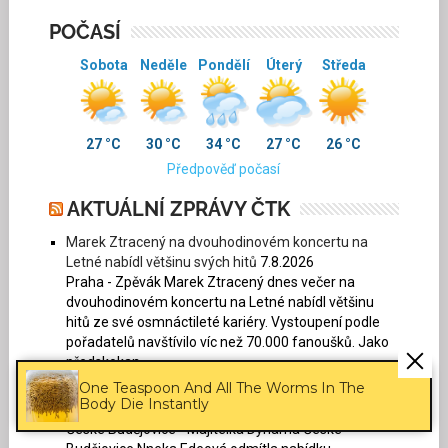
POČASÍ
Sobota
Neděle
Pondělí
Úterý
Středa
27 °C
30 °C
34 °C
27 °C
26 °C
Předpověď počasí
AKTUÁLNÍ ZPRÁVY ČTK
Marek Ztracený na dvouhodinovém koncertu na
Letné nabídl většinu svých hitů
7.8.2026
Praha - Zpěvák Marek Ztracený dnes večer na
dvouhodinovém koncertu na Letné nabídl většinu
hitů ze své osmnáctileté kariéry. Vystoupení podle
pořadatelů navštívilo víc než 70.000 fanoušků. Jako
předskokan...
One Teaspoon And All The Worms In The
Majitelka fotbalového Dynama odmítla nabídku
Body Die Instantly
Jihočeského kraje na odkup klubu
7.8.2026
České Budějovice - Majitelka Dynama České