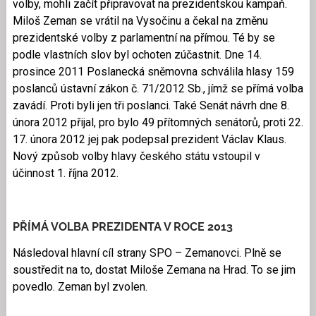
volby, mohli začít připravovat na prezidentskou kampaň.
Miloš Zeman se vrátil na Vysočinu a čekal na změnu
prezidentské volby z parlamentní na přímou. Té by se
podle vlastních slov byl ochoten zúčastnit. Dne 14.
prosince 2011 Poslanecká sněmovna schválila hlasy 159
poslanců ústavní zákon č. 71/2012 Sb., jímž se přímá volba
zavádí. Proti byli jen tři poslanci. Také Senát návrh dne 8.
února 2012 přijal, pro bylo 49 přítomných senátorů, proti 22.
17. února 2012 jej pak podepsal prezident Václav Klaus.
Nový způsob volby hlavy českého státu vstoupil v
účinnost 1. října 2012.
PŘÍMÁ VOLBA PREZIDENTA V ROCE 2013
Následoval hlavní cíl strany SPO – Zemanovci. Plně se
soustředit na to, dostat Miloše Zemana na Hrad. To se jim
povedlo. Zeman byl zvolen.