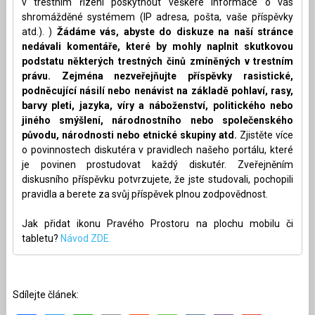
v trestním řízení poskytnout veškeré informace o vás
shromážděné systémem (IP adresa, pošta, vaše příspěvky
atd.). )
Žádáme vás, abyste do diskuze na naší stránce
nedávali komentáře, které by mohly naplnit skutkovou
podstatu některých trestných činů zmíněných v trestním
právu. Zejména nezveřejňujte příspěvky rasistické,
podněcující násilí nebo nenávist na základě pohlaví, rasy,
barvy pleti, jazyka, víry a náboženství, politického nebo
jiného smýšlení, národnostního nebo společenského
původu, národnosti nebo etnické skupiny atd.
Zjistěte více
o povinnostech diskutéra v pravidlech našeho portálu, které
je povinen prostudovat každý diskutér. Zveřejněním
diskusního příspěvku potvrzujete, že jste studovali, pochopili
pravidla a berete za svůj příspěvek plnou zodpovědnost.
Jak přidat ikonu Pravého Prostoru na plochu mobilu či
tabletu?
Návod ZDE.
Sdílejte článek: