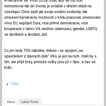
A nemylme se. Volič co by chtěl, aby se mu stát
nemontoval tak do života, je zvláště v dnešní době na
vzestupu. Chce zpět jak svoje osobní svobody, tak
omezení byrokracie, možnosti v klidu pracovat, omezování
vlivu EU, nepřijetí Eura, více přímé demokracie, více
kooperace v rámci V4, nechce islamizaci, gender, LGBTQ
ve školkách a školách, atd.
Co jim tedy TSS nabídne, třebas i ve spojení „se
spasitelem z dávných dob“ VKs, je jen na nich…měli by s
tím, ale přijít brzy, protože volby jsou již v říjnu…a čas se
krátí…
TGM
About
Latest Posts