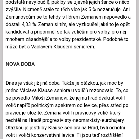
podstatě nevyloučil), pak by se zjevně jejich šance o něco
zvýšila. Nicméně stále to těch více jak 5 % nezaručuje. Ani
Zemanovcům se to tehdy s lídrem Zemanem nepovedlo a
dostali 4,33 %. Zeman si tím, ale vyzkoušel jaké to je opět
kandidovat a připomněl se tak voličům pro volby, pro něj
mnohem zásadnější a to volby prezidentské. Podobné to
může být s Václavem Klausem seniorem.
NOVÁ DOBA
Dnes je však již jiná doba. Takže je otázkou, jak moc by
jméno Václava Klause seniora u voličů rezonovalo. To, co
se povedlo Miloši Zemanovi, že jej na hrad dvakrát volil
volič napříč politickým spektrem od levice, přes střed po
pravici, je složité. Zemana volil i pravicový volič, který
nechtěl na Hradě progresivisty-neomarxisty-eurohujery.
Otázkou je jestli by Klause seniora na Hrad, byli ochotní
volit i voliči konzervativní levice. Ti jsou teď roztříštění