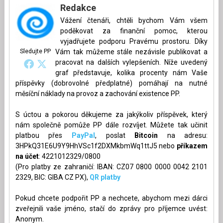
Redakce
Vážení čtenáři, chtěli bychom Vám všem
poděkovat za finanční pomoc, kterou
vyjadřujete podporu Pravému prostoru. Díky
Sledujte PP
Vám tak můžeme stále nezávisle publikovat a
pracovat na dalších vylepšeních. Níže uvedený
graf představuje, kolika procenty nám Vaše
příspěvky (dobrovolné předplatné) pomáhají na nutné
měsíční náklady na provoz a zachování existence PP.
S úctou a pokorou děkujeme za jakýkoliv příspěvek, který
nám společně pomůže PP dále rozvíjet. Můžete tak učinit
platbou přes
PayPal
, poslat
Bitcoin
na adresu:
3HPkQ31E6U9Y9HhVSc1f2DXMkbmWq1ttJ5 nebo
příkazem
na účet
: 4221012329/0800
(Pro platby ze zahraničí: IBAN: CZ07 0800 0000 0042 2101
2329, BIC: GIBA CZ PX),
QR platby
Pokud chcete podpořit PP a nechcete, abychom mezi dárci
zveřejnili vaše jméno, stačí do zprávy pro příjemce uvést:
Anonym.