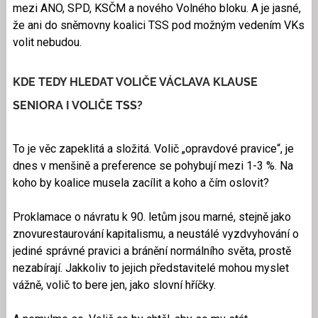
mezi ANO, SPD, KSČM a nového Volného bloku. A je jasné,
že ani do sněmovny koalici TSS pod možným vedením VKs
volit nebudou.
KDE TEDY HLEDAT VOLIČE VÁCLAVA KLAUSE
SENIORA I VOLIČE TSS?
To je věc zapeklitá a složitá. Volič „opravdové pravice“, je
dnes v menšině a preference se pohybují mezi 1-3 %. Na
koho by koalice musela zacílit a koho a čím oslovit?
Proklamace o návratu k 90. letům jsou marné, stejně jako
znovurestaurování kapitalismu, a neustálé vyzdvyhování o
jediné správné pravici a bránění normálního světa, prostě
nezabírají. Jakkoliv to jejich představitelé mohou myslet
vážně, volič to bere jen, jako slovní hříčky.