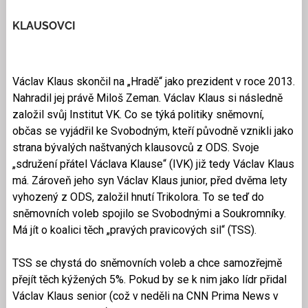
KLAUSOVCI
Václav Klaus skončil na „Hradě“ jako prezident v roce 2013.
Nahradil jej právě Miloš Zeman. Václav Klaus si následně
založil svůj Institut VK. Co se týká politiky sněmovní,
občas se vyjádřil ke Svobodným, kteří původně vznikli jako
strana bývalých naštvaných klausovců z ODS. Svoje
„sdružení přátel Václava Klause“ (IVK) již tedy Václav Klaus
má. Zároveň jeho syn Václav Klaus junior, před dvěma lety
vyhozený z ODS, založil hnutí Trikolora. To se teď do
sněmovních voleb spojilo se Svobodnými a Soukromníky.
Má jít o koalici těch „pravých pravicových sil“ (TSS).
TSS se chystá do sněmovních voleb a chce samozřejmě
přejít těch kýžených 5%. Pokud by se k nim jako lídr přidal
Václav Klaus senior (což v neděli na CNN Prima News v