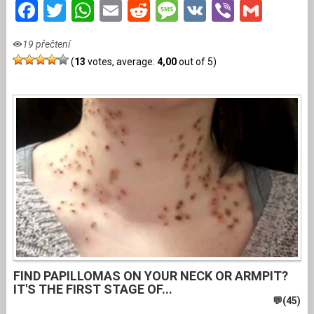
Facebook
Twitter
WhatsApp
Email
Reddit
Message
VK
Viber
Gmai
19 přečtení
(
13
votes, average:
4,00
out of 5)
FIND PAPILLOMAS ON YOUR NECK OR ARMPIT?
IT'S THE FIRST STAGE OF...