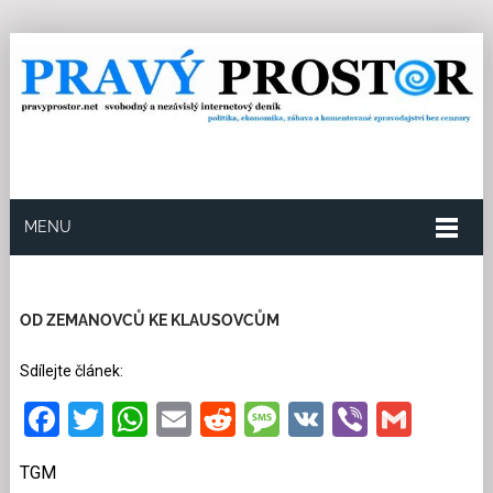
MENU
20.3.2021
Redakce
0
Kategorie:
Politika
19
přečtení
OD ZEMANOVCŮ KE KLAUSOVCŮM
Sdílejte článek:
Facebook
Twitter
WhatsApp
Email
Reddit
Message
VK
Viber
Gmai
TGM