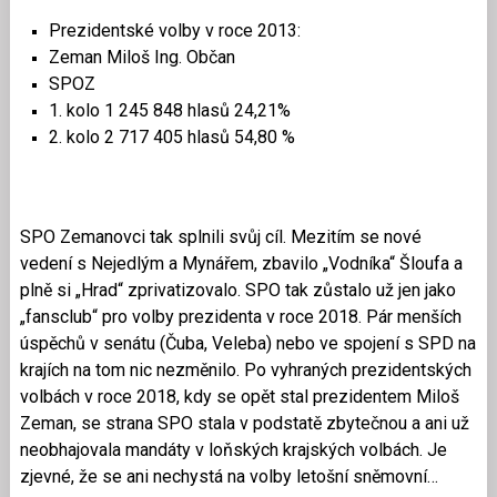
Prezidentské volby v roce 2013:
Zeman Miloš Ing. Občan
SPOZ
1. kolo 1 245 848 hlasů 24,21%
2. kolo 2 717 405 hlasů 54,80 %
SPO Zemanovci tak splnili svůj cíl. Mezitím se nové
vedení s Nejedlým a Mynářem, zbavilo „Vodníka“ Šloufa a
plně si „Hrad“ zprivatizovalo. SPO tak zůstalo už jen jako
„fansclub“ pro volby prezidenta v roce 2018. Pár menších
úspěchů v senátu (Čuba, Veleba) nebo ve spojení s SPD na
krajích na tom nic nezměnilo. Po vyhraných prezidentských
volbách v roce 2018, kdy se opět stal prezidentem Miloš
Zeman, se strana SPO stala v podstatě zbytečnou a ani už
neobhajovala mandáty v loňských krajských volbách. Je
zjevné, že se ani nechystá na volby letošní sněmovní…