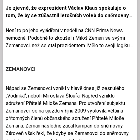
Je zjevné, že exprezident Václav Klaus spekuluje o
tom, že by se zúčastnil letošních voleb do sněmovny…
Není to po jeho vyjádření v neděli na CNN Prima News
nemožné. Podobně to zkoušel i Miloš Zeman se svými
Zemanovci, než se stal prezidentem. Mělo to svoji logiku…
ZEMANOVCI
Nápad se Zemanovci vznikl v hlavě dnes již zesnulého
„Vodníka“, neboli Miroslava Šloufa. Napřed vzniklo
sdružení Přátelé Miloše Zemana. Pro utvoření subjektu
Zemanovci, se na sjezdu v říjnu 2009 vyslovila většina
přítomných členů občanského sdružení Přátelé Miloše
Zemana. Zeman následně začal kampaň do sněmovny.
Zároveň však řekl, že kdyby se Zemanovci do sněmovny