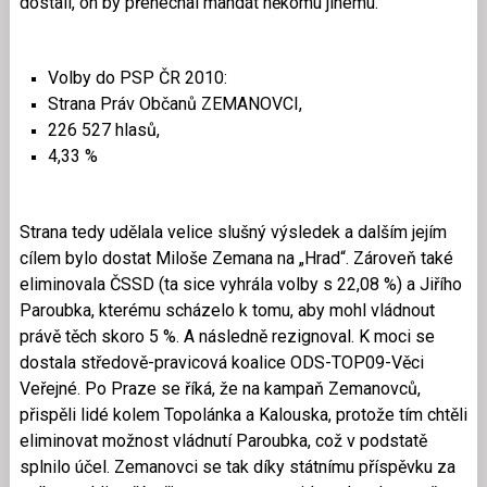
dostali, on by přenechal mandát někomu jinému.
Volby do PSP ČR 2010:
Strana Práv Občanů ZEMANOVCI,
226 527 hlasů,
4,33 %
Strana tedy udělala velice slušný výsledek a dalším jejím
cílem bylo dostat Miloše Zemana na „Hrad“. Zároveň také
eliminovala ČSSD (ta sice vyhrála volby s 22,08 %) a Jiřího
Paroubka, kterému scházelo k tomu, aby mohl vládnout
právě těch skoro 5 %. A následně rezignoval. K moci se
dostala středově-pravicová koalice ODS-TOP09-Věci
Veřejné. Po Praze se říká, že na kampaň Zemanovců,
přispěli lidé kolem Topolánka a Kalouska, protože tím chtěli
eliminovat možnost vládnutí Paroubka, což v podstatě
splnilo účel. Zemanovci se tak díky státnímu příspěvku za