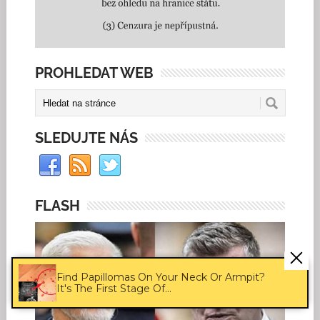
PROHLEDAT WEB
SLEDUJTE NÁS
FLASH
Find Papillomas On Your Neck Or Armpit?
It's The First Stage Of...