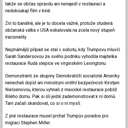
takže se občas opravdu ani nenajedí v restauraci a
nedokoukají film v kině.
Zní to banálně, ale je to docela vážné, protože studená
občanská válka v USA eskalovala na zcela nový stupeň
iracionality.
Nejznámější případ se stal v sobotu, kdy Trumpovu mluvčí
Sarah Sandersovou ze svého podniku vyhodila majitelka
restaurace Rudá slepice ve virginském Lexingtonu.
Demonstranti ze skupiny Demokratičtí socialisté Ameriky
nenechali dojíst ani ministryni vnitřní bezpečnosti Kirstjen
Nielsenovou, kterou vyhnali z mexické restaurace poblíž
Bílého domu. Pak si šli ještě zademonstrovat k ní domů.
Tam začali skandovat, co si o ní myslí.
Z jiné restaurace musel prchat Trumpův poradce pro
migraci Stephen Miller.