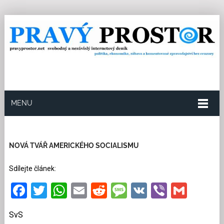
MENU
17.9.2018
Redakce
0
Kategorie:
Politika
64
přečtení
NOVÁ TVÁŘ AMERICKÉHO SOCIALISMU
Sdílejte článek:
Facebook
Twitter
WhatsApp
Email
Reddit
Message
VK
Viber
Gmai
SvS