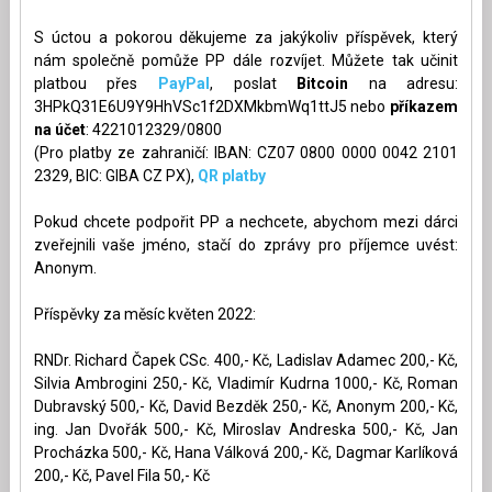
S úctou a pokorou děkujeme za jakýkoliv příspěvek, který
nám společně pomůže PP dále rozvíjet. Můžete tak učinit
platbou přes
PayPal
, poslat
Bitcoin
na adresu:
3HPkQ31E6U9Y9HhVSc1f2DXMkbmWq1ttJ5 nebo
příkazem
na účet
: 4221012329/0800
(Pro platby ze zahraničí: IBAN: CZ07 0800 0000 0042 2101
2329, BIC: GIBA CZ PX),
QR platby
Pokud chcete podpořit PP a nechcete, abychom mezi dárci
zveřejnili vaše jméno, stačí do zprávy pro příjemce uvést:
Anonym.
Příspěvky za měsíc květen 2022:
RNDr. Richard Čapek CSc. 400,- Kč, Ladislav Adamec 200,- Kč,
Silvia Ambrogini 250,- Kč, Vladimír Kudrna 1000,- Kč, Roman
Dubravský 500,- Kč, David Bezděk 250,- Kč, Anonym 200,- Kč,
ing. Jan Dvořák 500,- Kč, Miroslav Andreska 500,- Kč, Jan
Procházka 500,- Kč, Hana Válková 200,- Kč, Dagmar Karlíková
200,- Kč, Pavel Fila 50,- Kč