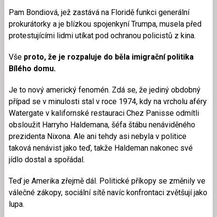
Pam Bondiová, jež zastává na Floridě funkci generální
prokurátorky a je blízkou spojenkyní Trumpa, musela před
protestujícími lidmi utíkat pod ochranou policistů z kina.
Vše
proto, že je rozpaluje do běla imigrační politika
Bílého domu.
Je to nový americký fenomén. Zdá se, že jediný obdobný
případ se v minulosti stal v roce 1974, kdy na vrcholu aféry
Watergate v kalifornské restauraci Chez Panisse odmítli
obsloužit Harryho Haldemana, šéfa štábu nenáviděného
prezidenta Nixona. Ale ani tehdy asi nebyla v politice
taková nenávist jako teď, takže Haldeman nakonec své
jídlo dostal a spořádal.
Teď je Amerika zřejmě dál. Politické příkopy se změnily ve
válečné zákopy, sociální sítě navíc konfrontaci zvětšují jako
lupa.