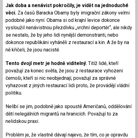
Jak doba a nenávist pokročily, je vidět na jednoduché
věci.
Za časů Baracka Obamy byly imigrační zákony velmi
podobné jako nyní. Obama si od krajní levice dokonce
vysloužil nenávistnou přezdívku „vrchní deportér“, ale nikdy
se nestalo, že by jeho lidi nynější demonstranti, nebo
dokonce republikáni vyháněli z restaurací a kin. A že by na
ně křičeli, že jsou nacisté.
Tento dvojí metr je hodně viditelný.
Titíž lidé, kteří
považují za konec světa, že jsou z restaurace vyhozeni
černoši, kteří si nic neobjednají, považují za správné
vyhazovat z jiných restaurací lidi proto, že provádějí vládní
politiku.
Nelíbí se jim, podobně jako spoustě Američanů, oddělování
dětí nelegálních migrantů na hranicích. Považují to za
nelidskou praxi.
Problém je, že vlastně dávají najevo, že tím, co je opravdu