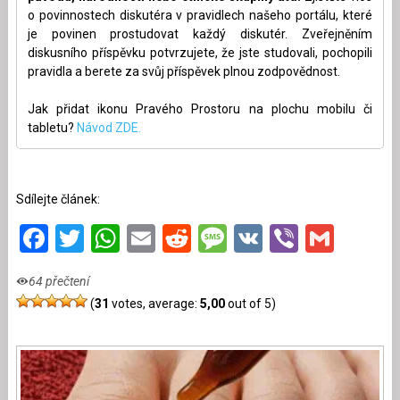
o povinnostech diskutéra v pravidlech našeho portálu, které
je povinen prostudovat každý diskutér. Zveřejněním
diskusního příspěvku potvrzujete, že jste studovali, pochopili
pravidla a berete za svůj příspěvek plnou zodpovědnost.
Jak přidat ikonu Pravého Prostoru na plochu mobilu či
tabletu?
Návod ZDE.
Sdílejte článek:
Facebook
Twitter
WhatsApp
Email
Reddit
Message
VK
Viber
Gmai
64 přečtení
(
31
votes, average:
5,00
out of 5)