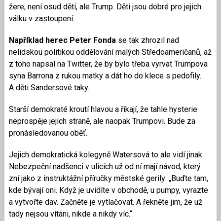
žere, není osud dětí, ale Trump. Děti jsou dobré pro jejich
válku v zastoupení.
Například herec Peter Fonda
se tak zhrozil nad
nelidskou politikou oddělování malých Středoameričanů, až
z toho napsal na Twitter, že by bylo třeba vyrvat Trumpova
syna Barrona z rukou matky a dát ho do klece s pedofily.
A děti Sandersové taky.
Starší demokraté kroutí hlavou a říkají, že tahle hysterie
neprospěje jejich straně, ale naopak Trumpovi. Bude za
pronásledovanou oběť.
Jejich demokratická kolegyně Watersová to ale vidí jinak.
Nebezpeční nadšenci v ulicích už od ní mají návod, který
zní jako z instruktážní příručky městské gerily: „Buďte tam,
kde bývají oni. Když je uvidíte v obchodě, u pumpy, vyrazte
a vytvořte dav. Začněte je vytlačovat. A řekněte jim, že už
tady nejsou vítáni, nikde a nikdy víc.“