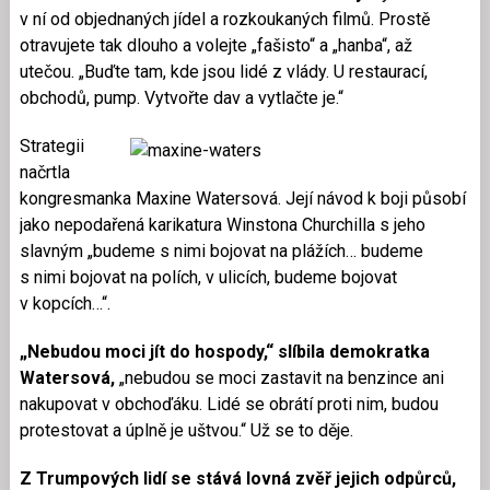
v ní od objednaných jídel a rozkoukaných filmů. Prostě
otravujete tak dlouho a volejte „fašisto“ a „hanba“, až
utečou. „Buďte tam, kde jsou lidé z vlády. U restaurací,
obchodů, pump. Vytvořte dav a vytlačte je.“
Strategii
načrtla
kongresmanka Maxine Watersová. Její návod k boji působí
jako nepodařená karikatura Winstona Churchilla s jeho
slavným „budeme s nimi bojovat na plážích… budeme
s nimi bojovat na polích, v ulicích, budeme bojovat
v kopcích…“.
„Nebudou moci jít do hospody,“ slíbila demokratka
Watersová,
„nebudou se moci zastavit na benzince ani
nakupovat v obchoďáku. Lidé se obrátí proti nim, budou
protestovat a úplně je uštvou.“ Už se to děje.
Z Trumpových lidí se stává lovná zvěř jejich odpůrců,