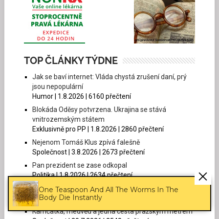
TOP ČLÁNKY TÝDNE
Jak se baví internet: Vláda chystá zrušení daní, prý
jsou nepopulární
Humor | 1.8.2026 | 6160 přečtení
Blokáda Oděsy potvrzena. Ukrajina se stává
vnitrozemským státem
Exklusivně pro PP | 1.8.2026 | 2860 přečtení
Nejenom Tomáš Klus zpívá falešně
Společnost | 3.8.2026 | 2673 přečtení
Pan prezident se zase odkopal
Politika | 1.8.2026 | 2634 přečtení
Počítání raket
One Teaspoon And All The Worms In The
Body Die Instantly
Exklusivně pro PP | 29.7.2026 | 2577 přečtení
Kamčatka, medvěd a jedna cesta pražským metrem