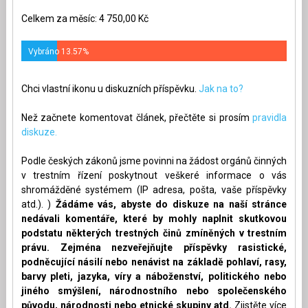
Celkem za měsíc: 4 750,00 Kč
Vybráno 13.57%
Chci vlastní ikonu u diskuzních příspěvku.
Jak na to?
Než začnete komentovat článek, přečtěte si prosím
pravidla
diskuze.
Podle českých zákonů jsme povinni na žádost orgánů činných
v trestním řízení poskytnout veškeré informace o vás
shromážděné systémem (IP adresa, pošta, vaše příspěvky
atd.). )
Žádáme vás, abyste do diskuze na naší stránce
nedávali komentáře, které by mohly naplnit skutkovou
podstatu některých trestných činů zmíněných v trestním
právu. Zejména nezveřejňujte příspěvky rasistické,
podněcující násilí nebo nenávist na základě pohlaví, rasy,
barvy pleti, jazyka, víry a náboženství, politického nebo
jiného smýšlení, národnostního nebo společenského
původu, národnosti nebo etnické skupiny atd.
Zjistěte více