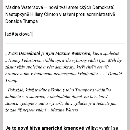
Maxine Watersová — nová tvář amerických Demokratů.
Nástupkyně Hillary Clinton v tažení proti administrativě
Donalda Trumpa.
[ad#textova1]
„
Tváří Demokratů je nyní Maxine Watersová,
která společně
s Nancy Pelosiovou zřídila opravdu výborný vůdčí tým. Měli by
zůstat vždy společně a vést demokraty, kteří chtějí otevřít
hranice a tím v budoucnu neomezenou kriminalitu, …“ Donald
Trump
„Pokaždé, když uvidíte někoho z toho Trumpova vládního
kabinetu v restauraci, v obchodním domě, na benzinové
stanici, vystupte z aut a vytvořte dav, vytlačte je a řeknete jim,
že zde již nejsou vítáni“. Maxine Waters
Je to nová bitva americké kmenové války:
vyhání se