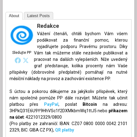
About
Latest Posts
Redakce
Vážení čtenáři, chtěli bychom Vám všem
poděkovat za finanční pomoc, kterou
vyjadřujete podporu Pravému prostoru. Díky
Sledujte PP
Vám tak můžeme stále nezávisle publikovat a
pracovat na dalších vylepšeních. Níže uvedený
graf představuje, kolika procenty nám Vaše
příspěvky (dobrovolné předplatné) pomáhají na nutné
měsíční náklady na provoz a zachování existence PP.
S úctou a pokorou děkujeme za jakýkoliv příspěvek, který
nám společně pomůže PP dále rozvíjet. Můžete tak učinit
platbou přes
PayPal
, poslat
Bitcoin
na adresu:
3HPkQ31E6U9Y9HhVSc1f2DXMkbmWq1ttJ5 nebo
příkazem
na účet
: 4221012329/0800
(Pro platby ze zahraničí: IBAN: CZ07 0800 0000 0042 2101
2329, BIC: GIBA CZ PX),
QR platby