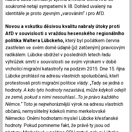
soukromě netají sympatiemi k IB. Dohled uvalený na
identitáře je proto zjevným „varováním“ i pro AfD.
Novou a vskutku děsivou kvalitu nabraly útoky proti
AfD v souvislosti s vraždou hesenského regionálního
politika Waltera Lübckeho,
který byl počátkem června
zastřelen ve svém domě údajně (již zatčeným) pravicovým
radikálem. Lübcke obdržel v posledních letech řadu
výhrůžek smrtí v souvislosti se svým výrokem v době
vrcholící migrační katastrofy na podzim 2015. Dne 15. října
Lübcke prohlásil na adresu vlastních spoluobčanů, kteří
protestovali proti migrační politice vlády: „Tady se jedná o
hodnoty.
A kdo tyto hodnoty nezastává, může kdykoli odejít
ze země, pokud s nimi nesouhlasí…
To je právo každého
Němce.
“ Toto je nejnehoráznější výrok na adresu vlastních
občanů, nemyslitelný kdekoli mimo merkelovské
Německo. Oněmi hodnotami myslel Lübcke křesťanské
hodnoty. Pokud pomineme fakt, že právě ty jsou od