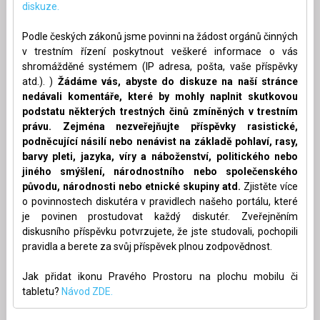
diskuze.
Podle českých zákonů jsme povinni na žádost orgánů činných
v trestním řízení poskytnout veškeré informace o vás
shromážděné systémem (IP adresa, pošta, vaše příspěvky
atd.). )
Žádáme vás, abyste do diskuze na naší stránce
nedávali komentáře, které by mohly naplnit skutkovou
podstatu některých trestných činů zmíněných v trestním
právu. Zejména nezveřejňujte příspěvky rasistické,
podněcující násilí nebo nenávist na základě pohlaví, rasy,
barvy pleti, jazyka, víry a náboženství, politického nebo
jiného smýšlení, národnostního nebo společenského
původu, národnosti nebo etnické skupiny atd.
Zjistěte více
o povinnostech diskutéra v pravidlech našeho portálu, které
je povinen prostudovat každý diskutér. Zveřejněním
diskusního příspěvku potvrzujete, že jste studovali, pochopili
pravidla a berete za svůj příspěvek plnou zodpovědnost.
Jak přidat ikonu Pravého Prostoru na plochu mobilu či
tabletu?
Návod ZDE.