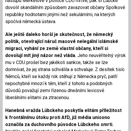
nástupu Merkelové v politice CDU mrtvé, pak si Lübcke
dovolil skandálním způsobem zavazovat občany Spolkové
republiky hodnotami jinými než sekulárními, na kterých
spočívá německá ústava.
Ale ještě daleko horší je skutečnost, že německý
politik, otevírající náruč masové nelegální islámské
migraci, vyhání ze země vlastní občany, kteří si
dovolují mít jiný názor než vláda.
Jeho neuvěřitelný výrok
mu v CDU prošel bez jakékoli sankce, takže se lze
domnívat, že jej strana schválila a schvaluje. Z desítek tisíc
Němců, kteří se každý rok stěhují z Německa pryč, patří
nepochybně mnozí k těm, kteří z tohoto a podobných
důvodů považují zemi řízenou dnešními levicově
liberálními elitami za ztracenou.
Hanebná vražda Lübckeho poskytla elitám příležitost
k frontálnímu útoku proti AfD, již média unisono
označila za duchovního původce Lübckeho smrti.