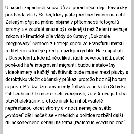
U našich západních sousedů se pořád něco děje. Bavorský
předseda vlády Söder, který ještě před nedávnem nemohl
Zeleným přijít na jméno, objímá v přítomnosti fotografů
stromy a v zoufalé snaze být zelenější než Zelení navrhuje
zakotvit klimatické cíle vlády do ústavy. „Dokonale
integrovaný“ černoch z Eritreje shodí ve Frankfurtu matku
s dítětem na koleje před projíždějící rychlík. Na koupališti
v Düsseldorfu, kde již několikrát řádili severoafričtí, patně
poněkud hůře integrovaní migranti, budou instalovány
videokamery a každý návštěvník bude muset mezi plavky a
detektivku vložit občanský průkaz, protože bez něj ho tam
nepustí. Předseda správní rady fotbalového klubu Schalke
O4 Ferdinand Tönnies sdělil veřejnosti, že v Africe je třeba
stavět elektrárny, protože jinak tamní obyvatelé
nepřestanou kácet stromy a v noci, nemajíce světlo,
„vyrábět“ děti, načež se v médiích a politice rozběhl další
díl nekonečného seriálu na téma „rasismus všedního dne“.