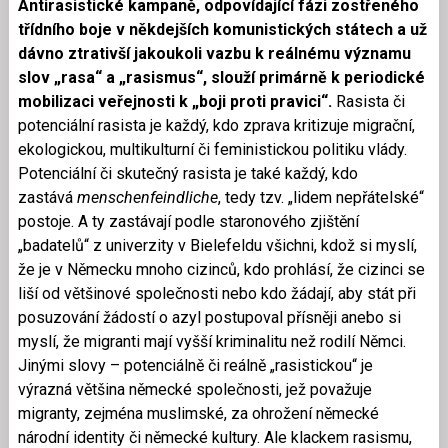
Antirasistické kampaně, odpovídající fázi zostřeného
třídního boje v někdejších komunistických státech a už
dávno ztrativší jakoukoli vazbu k reálnému významu
slov „rasa“ a „rasismus“, slouží primárně k periodické
mobilizaci veřejnosti k „boji proti pravici“.
Rasista či
potenciální rasista je každý, kdo zprava kritizuje migrační,
ekologickou, multikulturní či feministickou politiku vlády.
Potenciální či skutečný rasista je také každý, kdo
zastává
menschenfeindliche
, tedy tzv. „lidem nepřátelské“
postoje. A ty zastávají podle staronového zjištění
„badatelů“ z univerzity v Bielefeldu všichni, kdož si myslí,
že je v Německu mnoho cizinců, kdo prohlásí, že cizinci se
liší od většinové společnosti nebo kdo žádají, aby stát při
posuzování žádostí o azyl postupoval přísněji anebo si
myslí, že migranti mají vyšší kriminalitu než rodilí Němci.
Jinými slovy – potenciálně či reálně „rasistickou“ je
výrazná většina německé společnosti, jež považuje
migranty, zejména muslimské, za ohrožení německé
národní identity či německé kultury. Ale klackem rasismu,