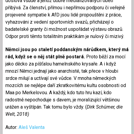
doslova všude a jehož dobře medializovaných obětí
přibývá. Za členství, přímou i nepřímou podporu či veřejně
projevené sympatie k AfD jsou lidé propouštěni z práce,
vyhazováni z vedení sportovních svazů, přicházejí o
badatelské granty či možnost uspořádat výstavu obrazů.
Odpor proti těmto totalitním praktikám je nulový či mizivý.
Němci jsou po staletí poddanským nárůdkem, který má
rád, když se o něj stát plně postará.
Proto běží za mocí
jako děcko za píšťalou hamelnského krysaře. A i když
mnozí Němci jednají jako anarchisté, tak přece v hloubi
srdce milují a uctívají své vůdce. V mnoha německých
mozcích se nejlépe daří zkratkovitému kultu osobnosti od
Maa po Merkelovou. A každý, kdo tuto hru kazí, kdo
radostně nepochoduje s davem, je moralizující většinou
urážen a vyštípán. Tak tomu bylo vždy. (
Dirk Schümer, die
Welt, 2018)
Autor:
Aleš Valenta