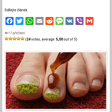
Sdílejte článek:
Facebook
Twitter
WhatsApp
Email
Reddit
Message
VK
Viber
Gmai
17 přečtení
(
24
votes, average:
5,00
out of 5)