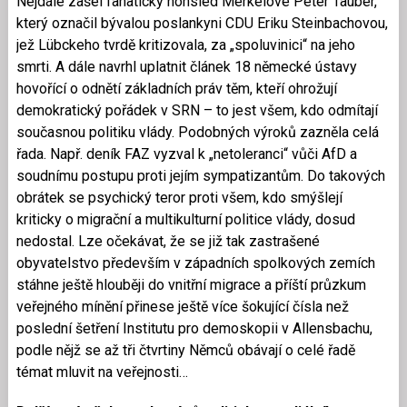
Nejdále zašel fanatický nohsled Merkelové Peter Tauber,
který označil bývalou poslankyni CDU Eriku Steinbachovou,
jež Lübckeho tvrdě kritizovala, za „spoluvinici“ na jeho
smrti. A dále navrhl uplatnit článek 18 německé ústavy
hovořící o odnětí základních práv těm, kteří ohrožují
demokratický pořádek v SRN – to jest všem, kdo odmítají
současnou politiku vlády. Podobných výroků zazněla celá
řada. Např. deník FAZ vyzval k „netoleranci“ vůči AfD a
soudnímu postupu proti jejím sympatizantům. Do takových
obrátek se psychický teror proti všem, kdo smýšlejí
kriticky o migrační a multikulturní politice vlády, dosud
nedostal. Lze očekávat, že se již tak zastrašené
obyvatelstvo především v západních spolkových zemích
stáhne ještě hlouběji do vnitřní migrace a příští průzkum
veřejného mínění přinese ještě více šokující čísla než
poslední šetření Institutu pro demoskopii v Allensbachu,
podle nějž se až tři čtvrtiny Němců obávají o celé řadě
témat mluvit na veřejnosti…