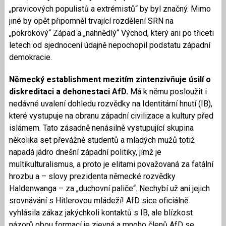
„pravicových populistů a extrémistů“ by byl značný. Mimo
jiné by opět připomněl trvající rozdělení SRN na
„pokrokový“ Západ a „nahnědlý“ Východ, který ani po třiceti
letech od sjednocení údajně nepochopil podstatu západní
demokracie.
Německý establishment mezitím zintenzivňuje úsilí o
diskreditaci a dehonestaci AfD.
Má k němu posloužit i
nedávné uvalení dohledu rozvědky na Identitární hnutí (IB),
které vystupuje na obranu západní civilizace a kultury před
islámem. Tato zásadně nenásilně vystupující skupina
několika set převážně studentů a mladých mužů totiž
napadá jádro dnešní západní politiky, jímž je
multikulturalismus, a proto je elitami považovaná za fatální
hrozbu a – slovy prezidenta německé rozvědky
Haldenwanga – za „duchovní paliče“. Nechybí už ani jejich
srovnávání s Hitlerovou mládeží! AfD sice oficiálně
vyhlásila zákaz jakýchkoli kontaktů s IB, ale blízkost
názorů obou formací je zjevná a mnoho členů AfD se