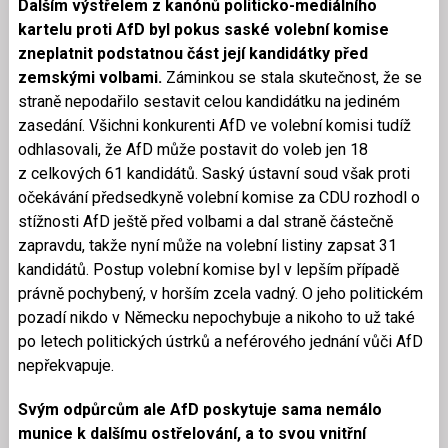
Dalším výstřelem z kanónů politicko-mediálního
kartelu proti AfD byl pokus saské volební komise
zneplatnit podstatnou část její kandidátky před
zemskými volbami.
Záminkou se stala skutečnost, že se
straně nepodařilo sestavit celou kandidátku na jediném
zasedání. Všichni konkurenti AfD ve volební komisi tudíž
odhlasovali, že AfD může postavit do voleb jen 18
z celkových 61 kandidátů. Saský ústavní soud však proti
očekávání předsedkyně volební komise za CDU rozhodl o
stížnosti AfD ještě před volbami a dal straně částečně
zapravdu, takže nyní může na volební listiny zapsat 31
kandidátů. Postup volební komise byl v lepším případě
právně pochybený, v horším zcela vadný. O jeho politickém
pozadí nikdo v Německu nepochybuje a nikoho to už také
po letech politických ústrků a neférového jednání vůči AfD
nepřekvapuje.
Svým odpůrcům ale AfD poskytuje sama nemálo
munice k dalšímu ostřelování, a to svou vnitřní