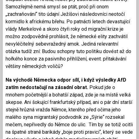
Samozřejmě nemá smysl se ptát, proč při onom
„zachraňování“ tito údajní Ježíšovi následovníci neotočí
kormidlo k africkému břehu. Po patnácti letech devastující
vlády Merkelové a skoro čtyři roky od migrační krize je
možno zodpovědně prohlásit, že německé elity zachvátil
nevyléčitelný sebevražedný amok. Jediná relevantní
otázka tudíž zní: Budou schopny tuto politiku dovést až do
hořkého konce za pasivního přihlížení, event. přitakávání
většiny německých voličů?
Na východě Německa odpor sílí, i když výsledky AfD
zatím nedostačují na zásadní obrat.
Pokud jde o
mnohem početnější a bohatší západ, zde je na místě velká
skepse. Ani šokující frankfurtský případ, ani o pár dní starší
stejně hrůzná vražda Němce, kterého před očima jeho
malého syna migrantský podvodník ze „Sýrie“ rozsekal
mečem, nepřivedly do Němce do ulic. Tím by se totiž ocitli
na špatné straně barikády „boje proti pravici“, který se vede