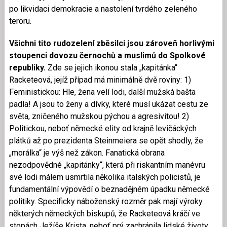
po likvidaci demokracie a nastolení tvrdého zeleného
teroru.
Všichni tito rudozelení zběsilci jsou zároveň horlivými
stoupenci dovozu černochů a muslimů do Spolkové
republiky.
Zde se jejich ikonou stala „kapitánka“
Racketeová, jejíž případ má minimálně dvě roviny: 1)
Feministickou: Hle, žena velí lodi, další mužská bašta
padla! A jsou to ženy a dívky, které musí ukázat cestu ze
světa, zničeného mužskou pýchou a agresivitou! 2)
Politickou, neboť německé elity od krajně levičáckých
plátků až po prezidenta Steinmeiera se opět shodly, že
„morálka“ je výš než zákon. Fanatická obrana
nezodpovědné „kapitánky“, která při riskantním manévru
své lodi málem usmrtila několika italských policistů, je
fundamentální výpovědí o beznadějném úpadku německé
politiky. Specificky náboženský rozměr pak mají výroky
některých německých biskupů, že Racketeová kráčí ve
stopách Ježíše Krista, neboť prý zachránila lidské životy.