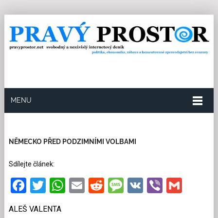
MENU
23.8.2019
Redakce
0
Kategorie:
Politika
17
přečtení
NĚMECKO PŘED PODZIMNÍMI VOLBAMI
Sdílejte článek:
Facebook
Twitter
WhatsApp
Email
Reddit
Message
VK
Viber
Gmai
ALEŠ VALENTA