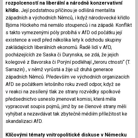
rozpolceností na liberální a národně konzervativní
křídlo.
Její podstatnou příčinou je odlišná mentalita
západních a východních Němců, i když národovecké křídlo
Björna Höckeho má nemálo stoupenců i na západě. Konflikt
s takto vymezenými póly probíhá v AfD od počátku její
existence a vedl před několika lety k odchodu skupiny
zakládajících liberálních ekonomů. Řadě lidí v AfD,
pocházejících ze Saska či Durynska, se zdá, že jejich
kolegové z Bavorska či Porýní podléhají „teroru ctnosti“ (T.
Sarrazin) , v němž vyrůstá a žije už druhá generace
západních Němců. Především ve východních organizacích
AfD se počátkem letošního roku zvedl odpor, když se
v reakci na zesílený tlak ze strany rozvědky spolkové
předsednictvo usneslo jmenovat komisi, která měla
vypracovat soupis pojmů, jimž by se členové strany měli
vyhýbat a nezavdávat tak zbytečně médiím příležitost ke
skandalizaci AfD.
Klíčovými tématy vnitropolitické diskuse v Německu