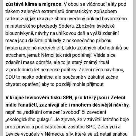
zůstává klima a migrace.
V obou se vládnoucí elity pod
tlakem zelených extremistů dramatickým způsobem
radikalizují, jak ukazuje shora uvedený příklad bavorského
ministerského předsedy Södera. Zbožnění švédské
blouznivkyně, návrhy na uhlíkovou daň a vyšší zdanění
masa jsou dalšími příklady z nekonečného příběhu
hysterizace německých elit, takto zdatných obchodníků se
strachem, jemuž Němci tak rádi podléhají. Vláda sice
zdanění masa odmítla, ale to je starý známý rituál
z posledních let německé politiky: Zelení něco navrhnou,
CDU to naoko odmítne, ale současně v zákulisí začne
chystat opatření, aby to později mohla přijmout.
V krajně levicovém tisku SRN, pro který jsou i Zelení
málo fanatičtí, zaznívají ale i mnohem děsivější návrhy,
např. na „radikální omezení svobod“ či zavedení
„ekologického gulagu“. Je zjevné, že v závětří letitého boje
proti pravici a pod částečnou záštitou SPD, Zelených a
Levice vypučely v Německu síly, které se už netají snahou