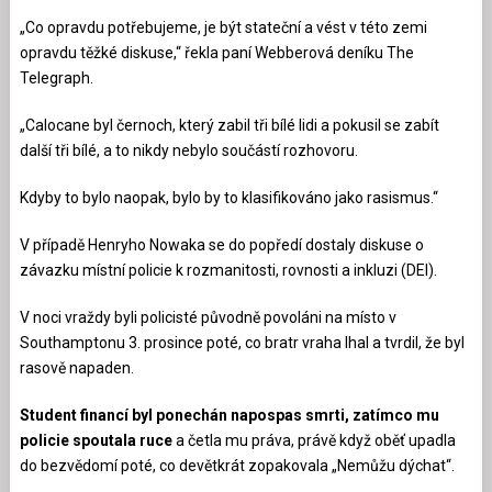
„Co opravdu potřebujeme, je být stateční a vést v této zemi
opravdu těžké diskuse,“ řekla paní Webberová deníku The
Telegraph.
„Calocane byl černoch, který zabil tři bílé lidi a pokusil se zabít
další tři bílé, a to nikdy nebylo součástí rozhovoru.
Kdyby to bylo naopak, bylo by to klasifikováno jako rasismus.“
V případě Henryho Nowaka se do popředí dostaly diskuse o
závazku místní policie k rozmanitosti, rovnosti a inkluzi (DEI).
V noci vraždy byli policisté původně povoláni na místo v
Southamptonu 3. prosince poté, co bratr vraha lhal a tvrdil, že byl
rasově napaden.
Student financí byl ponechán napospas smrti, zatímco mu
policie spoutala ruce
a četla mu práva, právě když oběť upadla
do bezvědomí poté, co devětkrát zopakovala „Nemůžu dýchat“.