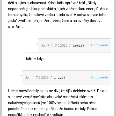
děti a jejich budoucnost. Kdosi kdisi správně řekl: „Nikdy
nepodceňujte hloupost vlád a jejich zločineckou energii“. Asi v
tom smyslu, že oslové vedou stáda ovcí. A sotva si ovce toho
„osla“ zvolí tak ten jen žere, žere, žere a na ovečky doslova
s.re. Amen
Odpovědět
Jan R
7.6.2026
11:01:32
kdisi = kdysi
Odpovědět
Jan
7.6.2026
11:12:24
Lidé si navolí debily a pak se diví, že žijí v deblním světě. Pokud
si do své země navítáte obrovské množství islámem
nakažených jedinců (ve 100% nejsou běloši) nebo něco
podobného, tak musíte počítat, že budou mrtoly. Pokud
nepočítáte, tak nechoďte k volbám.