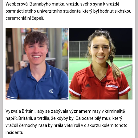
Webberová, Barnabyho matka, vraždu svého syna k vraždě
osmnáctiletého univerzitního studenta, který byl bodnut sikhskou
ceremoniální čepelí.
Vyzvala Británii, aby se zabývala významem rasy v kriminalitě
napříč Británií, a tvrdila, že kdyby byl Calocane bílý muž, který
vraždil černochy, rasa by hrála větší roli v diskurzu kolem tohoto
incidentu.