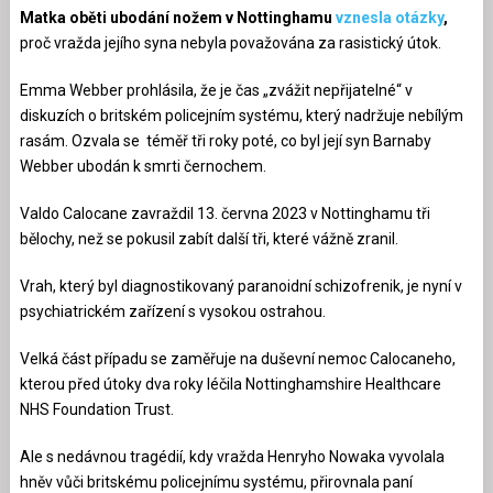
Matka oběti ubodání nožem v Nottinghamu
vznesla otázky
,
proč vražda jejího syna nebyla považována za rasistický útok.
Emma Webber prohlásila, že je čas „zvážit nepřijatelné“ v
diskuzích o britském policejním systému, který nadržuje nebílým
rasám. Ozvala se téměř tři roky poté, co byl její syn Barnaby
Webber ubodán k smrti černochem.
Valdo Calocane zavraždil 13. června 2023 v Nottinghamu tři
bělochy, než se pokusil zabít další tři, které vážně zranil.
Vrah, který byl diagnostikovaný paranoidní schizofrenik, je nyní v
psychiatrickém zařízení s vysokou ostrahou.
Velká část případu se zaměřuje na duševní nemoc Calocaneho,
kterou před útoky dva roky léčila Nottinghamshire Healthcare
NHS Foundation Trust.
Ale s nedávnou tragédií, kdy vražda Henryho Nowaka vyvolala
hněv vůči britskému policejnímu systému, přirovnala paní