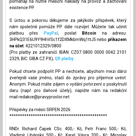
pomáhají na nutné měsíční náklady na provoz a zachování
existence PP.
S úctou a pokorou děkujeme za jakýkoliv příspěvek, který
nám společně pomůže PP dále rozvíjet. Můžete tak učinit
platbou přes
PayPal
, poslat
Bitcoin
na adresu:
3HPkQ31E6U9Y9HhVSc1f2DXMkbmWq1ttJ5 nebo
příkazem
na účet
: 4221012329/0800
(Pro platby ze zahraničí: IBAN: CZ07 0800 0000 0042 2101
2329, BIC: GIBA CZ PX),
QR platby
Pokud chcete podpořit PP a nechcete, abychom mezi dárci
zveřejnili vaše jméno, stačí do zprávy pro příjemce uvést:
Anonym. Pokud máte zájem o vydání potvrzení o poskytnutí
daru (např. pro daňové účely), napište nám na redakční
mail
redakce@pravyprostor.net
Příspěvky za měsíc SRPEN 2026:
**********************************************
RNDr. Richard Čapek CSc. 400,- Kč, Petr Franc 500,- Kč,
Vladimír Libánský 500,- Kč, Karel Vávra 200,- Kč, Miroslav