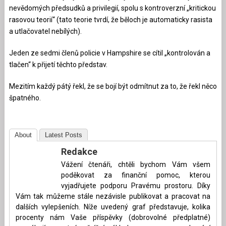
nevědomých předsudků a privilegií, spolu s kontroverzní „kritickou
rasovou teorií“ (tato teorie tvrdí, že běloch je automaticky rasista
a utlačovatel nebílých).
Jeden ze sedmi členů policie v Hampshire se cítil „kontrolován a
tlačen“ k přijetí těchto představ.
Mezitím každý pátý řekl, že se bojí být odmítnut za to, že řekl něco
špatného.
About
Latest Posts
Redakce
Vážení čtenáři, chtěli bychom Vám všem
poděkovat za finanční pomoc, kterou
vyjadřujete podporu Pravému prostoru. Díky
Vám tak můžeme stále nezávisle publikovat a pracovat na
dalších vylepšeních. Níže uvedený graf představuje, kolika
procenty nám Vaše příspěvky (dobrovolné předplatné)