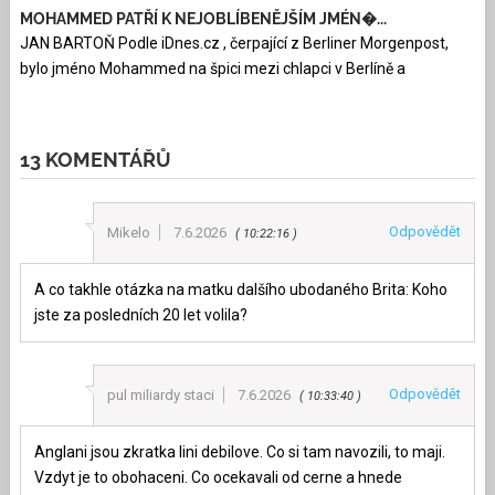
MOHAMMED PATŘÍ K NEJOBLÍBENĚJŠÍM JMÉN�...
JAN BARTOŇ Podle iDnes.cz , čerpající z Berliner Morgenpost,
bylo jméno Mohammed na špici mezi chlapci v Berlíně a
13 KOMENTÁŘŮ
Odpovědět
Mikelo
7.6.2026
10:22:16
A co takhle otázka na matku dalšího ubodaného Brita: Koho
jste za posledních 20 let volila?
Odpovědět
pul miliardy staci
7.6.2026
10:33:40
Anglani jsou zkratka lini debilove. Co si tam navozili, to maji.
Vzdyt je to obohaceni. Co ocekavali od cerne a hnede