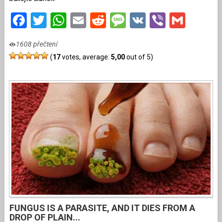
Facebook
Twitter
WhatsApp
Email
Reddit
Message
VK
Viber
Gmai
1608 přečtení
(
17
votes, average:
5,00
out of 5)
FUNGUS IS A PARASITE, AND IT DIES FROM A
DROP OF PLAIN...