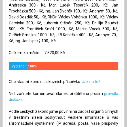
Andreska 300,- Kč, Mgr. Luděk Tesarčík 200,- Kč, Jan
Procházka 500,- Kč, ing. Jan Dvořák 100,- Kč, Anonym 50,- Kč,
David Bezděk 50,- Kč, RNDr. Václav Vohánka 1000,- Kč, Václav
Červinka 200,- Kč, Lubomír Štěpán 250,- Kč, Dr. Ilja Baudyš
500,- Kč, František Šmíd 1000,- Kč, Martin Vacek 500,- Kč,
Oldřich Smejkal 1000,- Kč, Jiří Kobližka 400,- Kč, Anonym 70,-
Kč, ing. Jan Lipský 100,- Kč
Celkem za měsíc: ... 7 820,00 Kč
Vybráno 17.00%
Chci vlastní ikonu u diskuzních příspěvku.
Jak na to?
Než začnete komentovat článek, přečtěte si prosím
pravidla
diskuze.
Podle českých zákonů jsme povinni na žádost orgánů činných
v trestním řízení poskytnout veškeré informace o vás
shromážděné systémem (IP adresa, pošta, vaše příspěvky