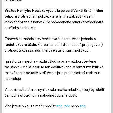
Vražda Henryho Nowaka vyvolala po celé Velké Británii vlnu
odporu
proti jednání policie, která jen na základě tvrzení
indického vraha a barvy kůže pobodaného mladíka vyhodnotila
oběť jako pachatele.
Zároveň se začalo otevřeně hovořit o tom, že se jednalo
o
rasistickou vraždu,
kterou usnadnil dlouhodobě propagovaný
protibělošský rasismus, který se stal oficiální politikou.
I přesto, že nejedna vražda bělocha byla vraždou otevřeně
rasistickou, v důsledku to tak klasifikováno. V rámci tzv. kritické
rasové teorie se totiž tvrdí, že nic jako protibělošský rasismus
neexistuje.
V souvislosti s tím se nyní ozvala matka mladíka, který byl obětí
černocha útočícího na náhodně vybrané oběti.
Více jste si o kauze mohli přečíst
zde
,
zde
nebo
zde
.