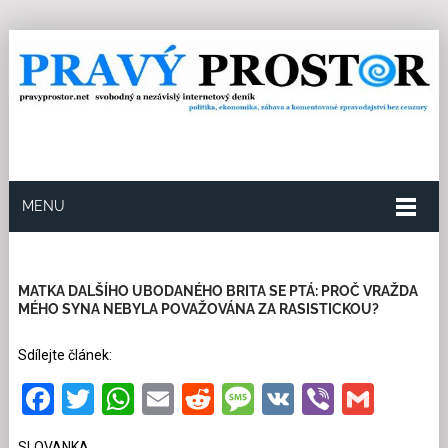
MENU
7.6.2026
Redakce
13
Kategorie:
Multikulturní
soužití
1608 přečtení
MATKA DALŠÍHO UBODANÉHO BRITA SE PTÁ: PROČ VRAŽDA
MÉHO SYNA NEBYLA POVAŽOVÁNA ZA RASISTICKOU?
Sdílejte článek:
Facebook
Twitter
WhatsApp
Email
Reddit
Message
VK
Viber
Gmai
SLOVANKA