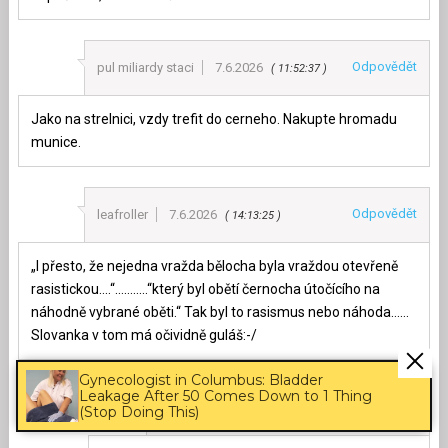
Odpovědět
pul miliardy staci
7.6.2026
11:52:37
Jako na strelnici, vzdy trefit do cerneho. Nakupte hromadu
munice.
Odpovědět
leafroller
7.6.2026
14:13:25
„I přesto, že nejedna vražda bělocha byla vraždou otevřeně
rasistickou….“………..“který byl obětí černocha útočícího na
náhodně vybrané oběti.“ Tak byl to rasismus nebo náhoda……
Slovanka v tom má očividně guláš:-/
Gynecologist in Columbus: Bladder
Leakage After 50 Comes Down to 1 Thing
Odpovědět
Já Druhý
8.6.2026
17:50:44
(Stop Doing This)