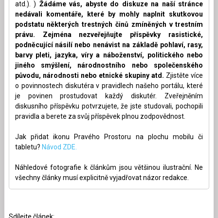
atd.). )
Žádáme vás, abyste do diskuze na naší stránce
nedávali komentáře, které by mohly naplnit skutkovou
podstatu některých trestných činů zmíněných v trestním
právu. Zejména nezveřejňujte příspěvky rasistické,
podněcující násilí nebo nenávist na základě pohlaví, rasy,
barvy pleti, jazyka, víry a náboženství, politického nebo
jiného smýšlení, národnostního nebo společenského
původu, národnosti nebo etnické skupiny atd.
Zjistěte více
o povinnostech diskutéra v pravidlech našeho portálu, které
je povinen prostudovat každý diskutér. Zveřejněním
diskusního příspěvku potvrzujete, že jste studovali, pochopili
pravidla a berete za svůj příspěvek plnou zodpovědnost.
Jak přidat ikonu Pravého Prostoru na plochu mobilu či
tabletu?
Návod ZDE.
Náhledové fotografie k článkům jsou většinou ilustrační. Ne
všechny články musí explicitně vyjadřovat názor redakce.
Sdílejte článek: