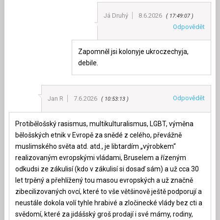
Já Druhý
8.6.2026
17:49:07
Odpovědět
Zapomněl jsi kolonyje ukroczechyja,
debile.
Odpovědět
Jan R
7.6.2026
10:53:13
Protibělošský rasismus, multikulturalismus, LGBT, výměna
bělošských etnik v Evropě za snědé z celého, převážně
muslimského světa atd. atd., je libtardím „výrobkem“
realizovaným evropskými vládami, Bruselem a řízeným
odkudsi ze zákulisí (kdo v zákulisí si dosaď sám) a už cca 30
let trpěný a přehlížený tou masou evropských a už značně
zibecilizovaných ovcí, které to vše většinově ještě podporují a
neustále dokola volí tyhle hrabivé a zločinecké vlády bez cti a
svědomí, které za jidášský groš prodají i své mámy, rodiny,