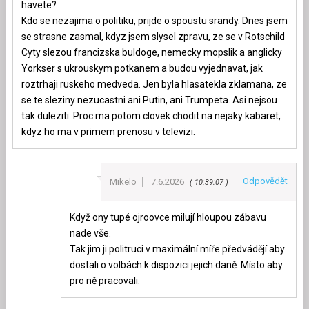
havete?
Kdo se nezajima o politiku, prijde o spoustu srandy. Dnes jsem
se strasne zasmal, kdyz jsem slysel zpravu, ze se v Rotschild
Cyty slezou francizska buldoge, nemecky mopslik a anglicky
Yorkser s ukrouskym potkanem a budou vyjednavat, jak
roztrhaji ruskeho medveda. Jen byla hlasatekla zklamana, ze
se te sleziny nezucastni ani Putin, ani Trumpeta. Asi nejsou
tak duleziti. Proc ma potom clovek chodit na nejaky kabaret,
kdyz ho ma v primem prenosu v televizi.
Odpovědět
Mikelo
7.6.2026
10:39:07
Když ony tupé ojroovce milují hloupou zábavu
nade vše.
Tak jim ji politruci v maximální míře předvádějí aby
dostali o volbách k dispozici jejich daně. Místo aby
pro ně pracovali.