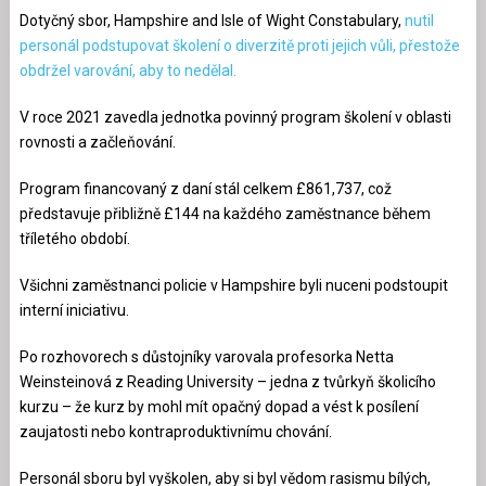
Dotyčný sbor, Hampshire and Isle of Wight Constabulary,
nutil
personál podstupovat školení o diverzitě proti jejich vůli, přestože
obdržel varování, aby to nedělal.
V roce 2021 zavedla jednotka povinný program školení v oblasti
rovnosti a začleňování.
Program financovaný z daní stál celkem £861,737, což
představuje přibližně £144 na každého zaměstnance během
tříletého období.
Všichni zaměstnanci policie v Hampshire byli nuceni podstoupit
interní iniciativu.
Po rozhovorech s důstojníky varovala profesorka Netta
Weinsteinová z Reading University – jedna z tvůrkyň školicího
kurzu – že kurz by mohl mít opačný dopad a vést k posílení
zaujatosti nebo kontraproduktivnímu chování.
Personál sboru byl vyškolen, aby si byl vědom rasismu bílých,