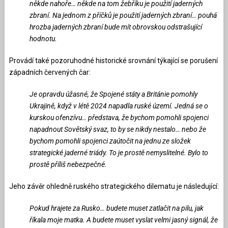
někde nahoře… někde na tom žebříku je použití jaderných
zbraní. Na jednom z příčků je použití jaderných zbraní… pouhá
hrozba jaderných zbraní bude mít obrovskou odstrašující
hodnotu.
Provádí také pozoruhodné historické srovnání týkající se porušení
západních červených čar:
Je opravdu úžasné, že Spojené státy a Británie pomohly
Ukrajině, když v létě 2024 napadla ruské území. Jedná se o
kurskou ofenzívu… představa, že bychom pomohli spojenci
napadnout Sovětský svaz, to by se nikdy nestalo… nebo že
bychom pomohli spojenci zaútočit na jednu ze složek
strategické jaderné triády. To je prostě nemyslitelné. Bylo to
prostě příliš nebezpečné.
Jeho závěr ohledně ruského strategického dilematu je následující:
Pokud hrajete za Rusko… budete muset zatlačit na pilu, jak
říkala moje matka. A budete muset vyslat velmi jasný signál, že