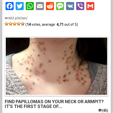
Facebook
Twitter
WhatsApp
Email
Reddit
Message
VK
Viber
Gmai
983 přečtení
(
14
votes, average:
4,71
out of 5)
FIND PAPILLOMAS ON YOUR NECK OR ARMPIT?
IT'S THE FIRST STAGE OF...