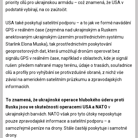
priority cílů pro ukrajinskou armádu – což znamená, že USA v
podstatě vybírají, na co zaútočit.
USA také poskytují satelitní podporu – a to jak ve formě navádění
GPS v reálném čase (zejména nad ukrajinským a Ruskem
anektovaným ukrajinským územím prostřednictvím systému
Starlink Elona Muska), tak prostřednictvím poskytování
geoprostorových dat, která umožňují dronům operovat bez
signálu GPS v reálném čase, například v oblastech, kde je signál
rušen: předem nahrané mapy terénu, údaje o trasách, souřadnice
cílů a profily pro vyhýbání se protivzdušné obraně, z nichž vše
závisí na americkém satelitním průzkumu a zpravodajských
informacích.
To znamená, že ukrajinské operace hlubokého úderu proti
Rusku jsou ve skutečnosti operacemi USA a NATO
v
ukrajinských barvách. NATO však pro tyto útoky neposkytuje
pouze zpravodajské informace a satelitní podporu – a
samozřejmě peníze na drony. Stále častěji poskytuje i samotné
drony.