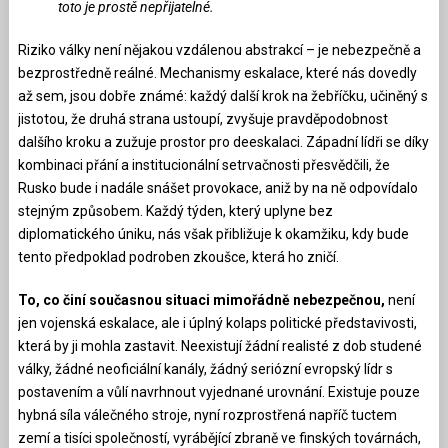
toto je prostě nepřijatelné.
Riziko války není nějakou vzdálenou abstrakcí – je nebezpečně a
bezprostředně reálné. Mechanismy eskalace, které nás dovedly
až sem, jsou dobře známé: každý další krok na žebříčku, učiněný s
jistotou, že druhá strana ustoupí, zvyšuje pravděpodobnost
dalšího kroku a zužuje prostor pro deeskalaci. Západní lídři se díky
kombinaci přání a institucionální setrvačnosti přesvědčili, že
Rusko bude i nadále snášet provokace, aniž by na ně odpovídalo
stejným způsobem. Každý týden, který uplyne bez
diplomatického úniku, nás však přibližuje k okamžiku, kdy bude
tento předpoklad podroben zkoušce, která ho zničí.
To, co činí současnou situaci mimořádně nebezpečnou,
není
jen vojenská eskalace, ale i úplný kolaps politické představivosti,
která by ji mohla zastavit. Neexistují žádní realisté z dob studené
války, žádné neoficiální kanály, žádný seriózní evropský lídr s
postavením a vůlí navrhnout vyjednané urovnání. Existuje pouze
hybná síla válečného stroje, nyní rozprostřená napříč tuctem
zemí a tisíci společností, vyrábějící zbraně ve finských továrnách,