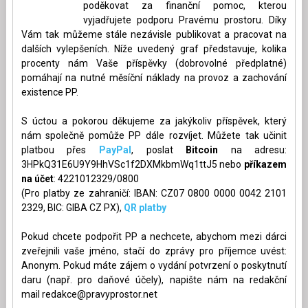
poděkovat za finanční pomoc, kterou
vyjadřujete podporu Pravému prostoru. Díky
Vám tak můžeme stále nezávisle publikovat a pracovat na
dalších vylepšeních. Níže uvedený graf představuje, kolika
procenty nám Vaše příspěvky (dobrovolné předplatné)
pomáhají na nutné měsíční náklady na provoz a zachování
existence PP.
S úctou a pokorou děkujeme za jakýkoliv příspěvek, který
nám společně pomůže PP dále rozvíjet. Můžete tak učinit
platbou přes
PayPal
, poslat
Bitcoin
na adresu:
3HPkQ31E6U9Y9HhVSc1f2DXMkbmWq1ttJ5 nebo
příkazem
na účet
: 4221012329/0800
(Pro platby ze zahraničí: IBAN: CZ07 0800 0000 0042 2101
2329, BIC: GIBA CZ PX),
QR platby
Pokud chcete podpořit PP a nechcete, abychom mezi dárci
zveřejnili vaše jméno, stačí do zprávy pro příjemce uvést:
Anonym. Pokud máte zájem o vydání potvrzení o poskytnutí
daru (např. pro daňové účely), napište nám na redakční
mail
redakce@pravyprostor.net