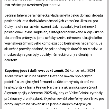
dva měsíce po oznámení partnerství.
Jedním tahem pera německá vláda smetla celou domácí debatu
posledních let o dodávkách německých zbraní na Ukrajinu pro
útoky na cíle na ruském území. Jak napsala bývalá německá
poslankyně Sevim Dagdelen, s integrací berlínského a kyjevského
obranného průmyslu jsme svědky vzniku německo-ukrajinského
vojensko-průmyslového komplexu pod berlínskou hegemonií. Je
skutečně pravděpodobné, že při nedávných útocích na Moskvu a
moskevský region byly použity německé drony s dlouhým
doletem.
Zapojeny jsou i další evropské země.
Od konce roku 2024
zřídila finská skupina Summa Defence několik společných
podniků s ukrajinskými firmami za účelem výroby dronů ve
Finsku. Britská firma Prevail Partners a ukrajinská společnost
Skyeton spojily v červenci 2025 síly, aby ve Velké Británii vyráběly
průzkumný dron Raybird. Skyeton rovněž otevřel výrobní linku pro
drony Raybird na Slovensku a jedná o dalších evropských