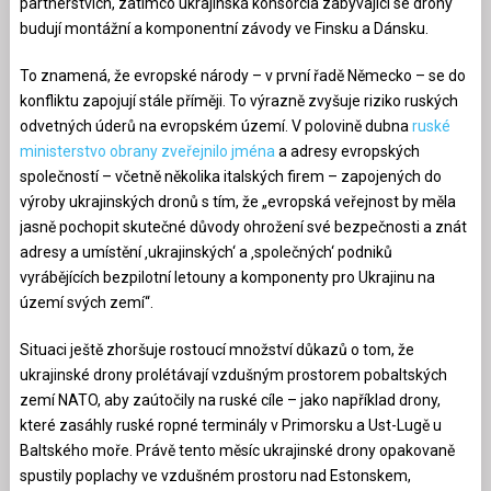
partnerstvích, zatímco ukrajinská konsorcia zabývající se drony
budují montážní a komponentní závody ve Finsku a Dánsku.
To znamená, že evropské národy – v první řadě Německo – se do
konfliktu zapojují stále příměji. To výrazně zvyšuje riziko ruských
odvetných úderů na evropském území. V polovině dubna
ruské
ministerstvo obrany zveřejnilo jména
a adresy evropských
společností – včetně několika italských firem – zapojených do
výroby ukrajinských dronů s tím, že „evropská veřejnost by měla
jasně pochopit skutečné důvody ohrožení své bezpečnosti a znát
adresy a umístění ‚ukrajinských‘ a ‚společných‘ podniků
vyrábějících bezpilotní letouny a komponenty pro Ukrajinu na
území svých zemí“.
Situaci ještě zhoršuje rostoucí množství důkazů o tom, že
ukrajinské drony prolétávají vzdušným prostorem pobaltských
zemí NATO, aby zaútočily na ruské cíle – jako například drony,
které zasáhly ruské ropné terminály v Primorsku a Ust-Lugě u
Baltského moře. Právě tento měsíc ukrajinské drony opakovaně
spustily poplachy ve vzdušném prostoru nad Estonskem,