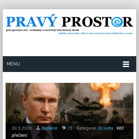
MENU
30.5.2026
Redakce
15
Kategorie:
Ze světa
983
přečtení