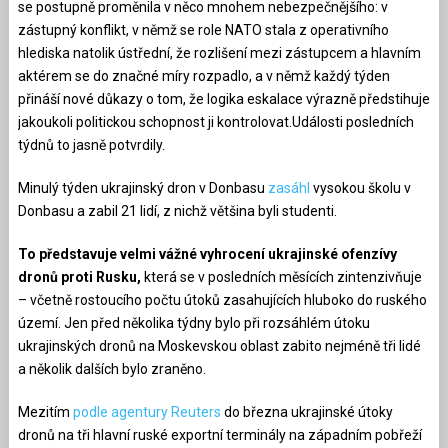
se postupně proměnila v něco mnohem nebezpečnějšího: v
zástupný konflikt, v němž se role NATO stala z operativního
hlediska natolik ústřední, že rozlišení mezi zástupcem a hlavním
aktérem se do značné míry rozpadlo, a v němž každý týden
přináší nové důkazy o tom, že logika eskalace výrazně předstihuje
jakoukoli politickou schopnost ji kontrolovat.Události posledních
týdnů to jasně potvrdily.
Minulý týden ukrajinský dron v Donbasu
zasáhl
vysokou školu v
Donbasu a zabil 21 lidí, z nichž většina byli studenti.
To představuje velmi vážné vyhrocení ukrajinské ofenzívy
dronů proti Rusku,
která se v posledních měsících zintenzivňuje
– včetně rostoucího počtu útoků zasahujících hluboko do ruského
území. Jen před několika týdny bylo při rozsáhlém útoku
ukrajinských dronů na Moskevskou oblast zabito nejméně tři lidé
a několik dalších bylo zraněno.
Mezitím
podle agentury Reuters
do března ukrajinské útoky
dronů na tři hlavní ruské exportní terminály na západním pobřeží