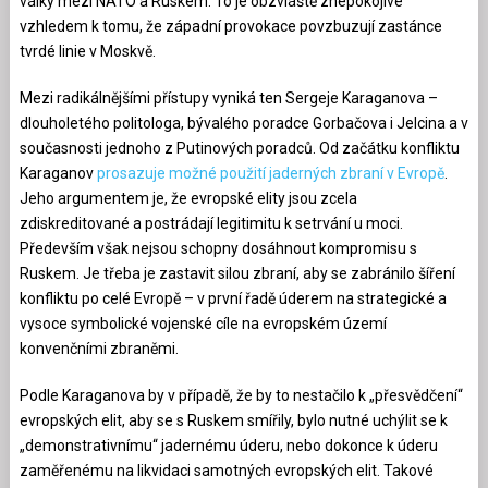
války mezi NATO a Ruskem. To je obzvláště znepokojivé
vzhledem k tomu, že západní provokace povzbuzují zastánce
tvrdé linie v Moskvě.
Mezi radikálnějšími přístupy vyniká ten Sergeje Karaganova –
dlouholetého politologa, bývalého poradce Gorbačova i Jelcina a v
současnosti jednoho z Putinových poradců. Od začátku konfliktu
Karaganov
prosazuje možné použití jaderných zbraní v Evropě
.
Jeho argumentem je, že evropské elity jsou zcela
zdiskreditované a postrádají legitimitu k setrvání u moci.
Především však nejsou schopny dosáhnout kompromisu s
Ruskem. Je třeba je zastavit silou zbraní, aby se zabránilo šíření
konfliktu po celé Evropě – v první řadě úderem na strategické a
vysoce symbolické vojenské cíle na evropském území
konvenčními zbraněmi.
Podle Karaganova by v případě, že by to nestačilo k „přesvědčení“
evropských elit, aby se s Ruskem smířily, bylo nutné uchýlit se k
„demonstrativnímu“ jadernému úderu, nebo dokonce k úderu
zaměřenému na likvidaci samotných evropských elit. Takové