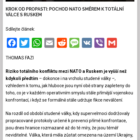
KROK OD PROPASTI: POCHOD NATO SMĚREM K TOTÁLNÍ
VÁLCE S RUSKEM
Sdílejte článek:
Facebook
Twitter
WhatsApp
Email
Reddit
Message
VK
Viber
Gmai
THOMAS FAZI
Riziko totálního konfliktu mezi NATO a Ruskem je vyšší než
kdykoli předtím
– dokonce i na vrcholu studené války –,
vzhledem k tomu, jak hluboce jsou nyní obě strany zapleteny do
toho, co je v každém operativním smyslu stále přímější vojenskou
konfrontací, i když se formálně stále udržuje fikce neválčení.
Na rozdíl od období studené války, kdy supervelmoci dodržovaly
propracované protokoly určené k prevenci přímé konfrontace,
jsou dnes hranice rozmazané až do té míry, že jsou téměř
neviditelné. Válka, která měla zůstat omezena na území Ukrajiny,