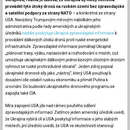
provádět tyto útoky dronů na ruském území bez zpravodajské
a satelitní podpory ze strany NATO
– a konkrétně ze strany
USA. Navzdory Trumpovým mírovým nabídkám jeho
administrativa podle řady amerických a ukrajinských
úředníků
nadále poskytuje Ukrajině zpravodajské informace
k
provádění dálkových útoků dronů proti ruské energetické
infrastruktuře. Zpravodajské informace pomáhají Ukrajině
„plánovat trasy, výšku, načasování a rozhodování o misích, což
umožňuje ukrajinským dálkovým jednorázovým útočným dronům
vyhnout se ruské protivzdušné obraně“. Jeden zdroj popsal
ukrajinské dronové síly jako „nástroj“, který USA používají k
dosažení cíle oslabit ruskou ekonomiku a přimět Putina k
urovnání. Do budování ukrajinského dronového programu se
zapojila také CIA.
Míra zapojení USA jde nad rámec pouhého sdílení
zpravodajských informací. Zatímco jeden americký úředník uvedl,
že Ukrajina vybírá cíl a USA poskytují informace o jeho slabých
místech, jiní úředníci uvedli, že USA ve skutečnosti stanovují