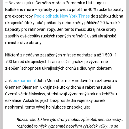
– Novorossijsk u Černého moře a Primorsk a Ust-Luga u
Baltského moře – vyřadily z provozu přibližně 40 % ruské kapacity
pro export ropy.
Podle odhadu New York Times
do začátku dubna
ukrajinské útoky také poškodily nebo zničily přibližně 20 % ruské
kapacity pro rafinování ropy. Jen tento měsíc ukrajinské drony
zasáhly dvě desítky ruských ropných rafinérií, uvádí ukrajinské
ministerstvo obrany.
Některá z nedávno zasažených míst se nacházela až 1 500–1
700 km od ukrajinských hranic, což signalizuje významné
zlepšení schopností ukrajinských dronů s dlouhým doletem.
Jak
poznamenal
John Mearsheimer v nedávném rozhovoru s
Glennem Diesnem, ukrajinské útoky dronů a raket na ruské
území, včetně Moskvy, představují významný krok na žebříčku
eskalace. Ačkoli ho jejich bezprostřední vojenský účinek
neohromil, tento vývoj ho hluboce znepokojuje:
Rozsah škod, které tyto drony mohou způsobit, není tak velký…
rozhodně to nijak významně neovlivní výsledek války. To se