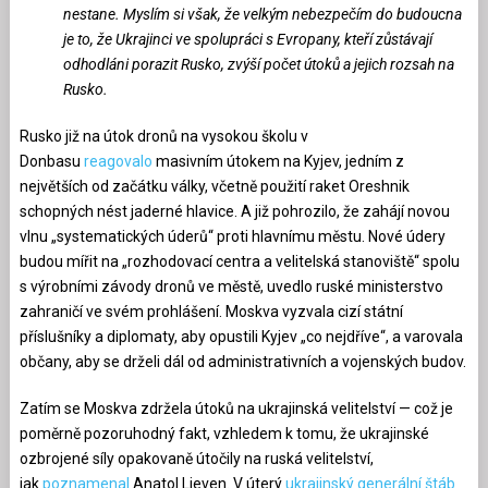
nestane. Myslím si však, že velkým nebezpečím do budoucna
je to, že Ukrajinci ve spolupráci s Evropany, kteří zůstávají
odhodláni porazit Rusko, zvýší počet útoků a jejich rozsah na
Rusko.
Rusko již na útok dronů na vysokou školu v
Donbasu
reagovalo
masivním útokem na Kyjev, jedním z
největších od začátku války, včetně použití raket Oreshnik
schopných nést jaderné hlavice. A již pohrozilo, že zahájí novou
vlnu „systematických úderů“ proti hlavnímu městu. Nové údery
budou mířit na „rozhodovací centra a velitelská stanoviště“ spolu
s výrobními závody dronů ve městě, uvedlo ruské ministerstvo
zahraničí ve svém prohlášení. Moskva vyzvala cizí státní
příslušníky a diplomaty, aby opustili Kyjev „co nejdříve“, a varovala
občany, aby se drželi dál od administrativních a vojenských budov.
Zatím se Moskva zdržela útoků na ukrajinská velitelství — což je
poměrně pozoruhodný fakt, vzhledem k tomu, že ukrajinské
ozbrojené síly opakovaně útočily na ruská velitelství,
jak
poznamenal
Anatol Lieven. V úterý
ukrajinský generální štáb