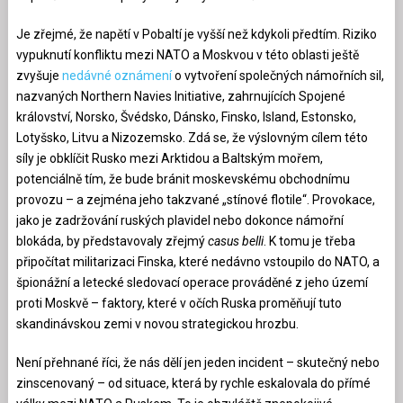
Je zřejmé, že napětí v Pobaltí je vyšší než kdykoli předtím. Riziko
vypuknutí konfliktu mezi NATO a Moskvou v této oblasti ještě
zvyšuje
nedávné oznámení
o vytvoření společných námořních sil,
nazvaných Northern Navies Initiative, zahrnujících Spojené
království, Norsko, Švédsko, Dánsko, Finsko, Island, Estonsko,
Lotyšsko, Litvu a Nizozemsko. Zdá se, že výslovným cílem této
síly je obklíčit Rusko mezi Arktidou a Baltským mořem,
potenciálně tím, že bude bránit moskevskému obchodnímu
provozu – a zejména jeho takzvané „stínové flotile“. Provokace,
jako je zadržování ruských plavidel nebo dokonce námořní
blokáda, by představovaly zřejmý
casus belli
. K tomu je třeba
připočítat militarizaci Finska, které nedávno vstoupilo do NATO, a
špionážní a letecké sledovací operace prováděné z jeho území
proti Moskvě – faktory, které v očích Ruska proměňují tuto
skandinávskou zemi v novou strategickou hrozbu.
Není přehnané říci, že nás dělí jen jeden incident – skutečný nebo
zinscenovaný – od situace, která by rychle eskalovala do přímé