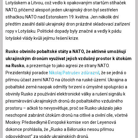
Lotyšskem a Litvou, což vedlo k opakovaným startům stíhaček
NATO, přičemž alespoň jeden ukrajinský dron byl sestřelen
stíhačkou NATO nad Estonskem 19. května. Jen několik dní
předtím zasáhl další ukrajinský dron prázdné skladovací zařízení
ropy v Lotyšsku. Politické dopady byly značné a vedly k pádu
lotyšské vlády kvůli jejímu řešení krize.
Rusko obvinilo pobaltské státy a NATO, že aktivně umožňují
ukrajinským dronům využívat jejich vzdušný prostor k útokům
na Rusko
, a prezentuje to jako agresi ze strany NATO.
Prezidentský poradce
Nikolaj Patrušev zdůraznil
, že se jedná o
přímou účast zemí NATO na útocích na ruské území. Ukrajina a
pobaltské země naopak odmítly tvrzení o úmyslné spolupráci a
obvinily Rusko z používání elektronické války a rušení signálu k
přesměrování ukrajinských dronů do pobaltského vzdušného
prostoru – ačkoli to nevysvětluje, proč se Rusko ukázalo jako
neschopné zabránit útokům dronů na citlivé a civilní cíle, včetně
Moskvy. Předsedkyně Evropské komise von der Leyenová
dokonce prohlásila, že „Rusko a Bělorusko nesou přímou
odpovědnost“ za vpády ukrajinských dronů.