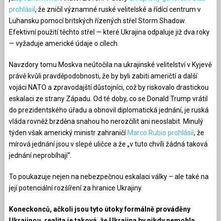
prohlásil
, že zničil významné ruské velitelské a řídící centrum v
Luhansku pomocí britských řízených střel Storm Shadow.
Efektivní použití těchto střel — které Ukrajina odpaluje již dva roky
— vyžaduje americké údaje o cílech.
Navzdory tomu Moskva neútočila na ukrajinské velitelství v Kyjevě
právě kvůli pravděpodobnosti, že by byli zabiti američtí a další
vojáci NATO a zpravodajští důstojníci, což by riskovalo drastickou
eskalaci ze strany Západu. Od té doby, co se Donald Trump vrátil
do prezidentského úřadu a obnovil diplomatická jednání, je ruská
vláda rovněž brzděna snahou ho nerozčílit ani neoslabit. Minulý
týden však americký ministr zahraničí
Marco Rubio prohlásil
, že
mírová jednání jsou v slepé uličce a že „v tuto chvíli žádná taková
jednání neprobíhají“.
To poukazuje nejen na nebezpečnou eskalaci války – ale také na
její potenciální rozšíření za hranice Ukrajiny.
Koneckonců, ačkoli jsou tyto útoky formálně prováděny
Ukrajinou, realita je taková, že Ukrajina by nikdy nemohla