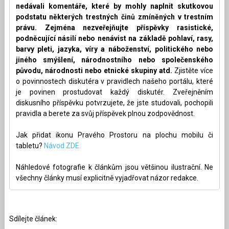
nedávali komentáře, které by mohly naplnit skutkovou
podstatu některých trestných činů zmíněných v trestním
právu. Zejména nezveřejňujte příspěvky rasistické,
podněcující násilí nebo nenávist na základě pohlaví, rasy,
barvy pleti, jazyka, víry a náboženství, politického nebo
jiného smýšlení, národnostního nebo společenského
původu, národnosti nebo etnické skupiny atd.
Zjistěte více
o povinnostech diskutéra v pravidlech našeho portálu, které
je povinen prostudovat každý diskutér. Zveřejněním
diskusního příspěvku potvrzujete, že jste studovali, pochopili
pravidla a berete za svůj příspěvek plnou zodpovědnost.
Jak přidat ikonu Pravého Prostoru na plochu mobilu či
tabletu?
Návod ZDE.
Náhledové fotografie k článkům jsou většinou ilustrační. Ne
všechny články musí explicitně vyjadřovat názor redakce.
Sdílejte článek: