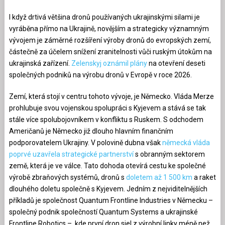
I když drtivá většina dronů používaných ukrajinskými silami je
vyráběna přímo na Ukrajině, novějším a strategicky významným
vývojem je záměrné rozšíření výroby dronů do evropských zemí,
částečně za účelem snížení zranitelnosti vůči ruským útokům na
ukrajinská zařízení.
Zelenskyj oznámil plány
na otevření deseti
společných podniků na výrobu dronů v Evropě v roce 2026.
Zemí, která stojí v centru tohoto vývoje, je Německo. Vláda Merze
prohlubuje svou vojenskou spolupráci s Kyjevem a stává se tak
stále více spolubojovníkem v konfliktu s Ruskem. S odchodem
Američanů je Německo již dlouho hlavním finančním
podporovatelem Ukrajiny. V polovině dubna však
německá vláda
poprvé uzavřela strategické partnerství
s obranným sektorem
země, která je ve válce. Tato dohoda otevírá cestu ke společné
výrobě zbraňových systémů, dronů s
doletem až 1 500 km
a raket
dlouhého doletu společně s Kyjevem. Jedním z nejviditelnějších
příkladů je společnost Quantum Frontline Industries v Německu –
společný podnik společností Quantum Systems a ukrajinské
Frontline Robotics –, kde první dron sjel z výrobní linky méně než