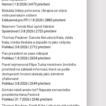
Humor | 1.8.2026 | 6473 přečtení
Blokáda Oděsy potvrzena. Ukrajina se stává
vnitrozemským státem
Exklusivně pro PP | 1.8.2026 | 2883 přečtení
Nejenom Tomáš Klus zpívá falešně
Společnost | 3.8.2026 | 2725 přečtení
Thomas Paukner: Danuše Nerudová lhala, vláda
lhala, média tleskala a dopadlo to jako vždycky
Politika | 3.8.2026 | 2712 přečtení
Pan prezident se zase odkopal
Politika | 1.8.2026 | 2654 přečtení
Pavel nejmenoval Filipa Turka ministrem životního
prostředí na základě informací, které se podle
dostupných tvrzení ukázaly jako záměrně
zfalšované
Politika | 3.8.2026 | 2549 přečtení
Domácí násilí anebo lež? Napsala exmanželka
prezidenta Hana Pavlová
Politika | 31.7.2026 | 2546 přečtení
Thomas Paukner: Deník N lže. Lidé mají rádi pohádky