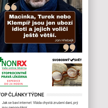
TOP ČLÁNKY TÝDNE
Jak se baví internet: Vláda chystá zrušení daní, prý
jsou nepopulární