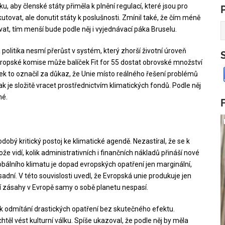
u, aby členské státy přiměla k plnění regulací, které jsou pro
kutovat, ale donutit státy k poslušnosti. Zmínil také, že čím méně
t, tím menší bude podle něj i vyjednávací páka Bruselu.
olitika nesmí přerůst v systém, který zhorší životní úroveň
vropské komise může balíček Fit for 55 dostat obrovské množství
k to označil za důkaz, že Unie místo reálného řešení problémů
k je složitě vracet prostřednictvím klimatických fondů. Podle něj
né.
dobý kritický postoj ke klimatické agendě. Nezastíral, že se k
ože vidí, kolik administrativních i finančních nákladů přináší nové
globálního klimatu je dopad evropských opatření jen marginální,
í. V této souvislosti uvedl, že Evropská unie produkuje jen
í zásahy v Evropě samy o sobě planetu nespasí.
 odmítání drastických opatření bez skutečného efektu.
htěl vést kulturní válku. Spíše ukazoval, že podle něj by měla