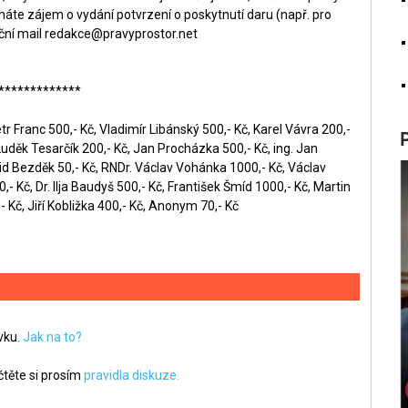
áte zájem o vydání potvrzení o poskytnutí daru (např. pro
ční mail
redakce@pravyprostor.net
*************
r Franc 500,- Kč, Vladimír Libánský 500,- Kč, Karel Vávra 200,-
Luděk Tesarčík 200,- Kč, Jan Procházka 500,- Kč, ing. Jan
id Bezděk 50,- Kč, RNDr. Václav Vohánka 1000,- Kč, Václav
- Kč, Dr. Ilja Baudyš 500,- Kč, František Šmíd 1000,- Kč, Martin
 Kč, Jiří Kobližka 400,- Kč, Anonym 70,- Kč
ěvku.
Jak na to?
těte si prosím
pravidla diskuze.