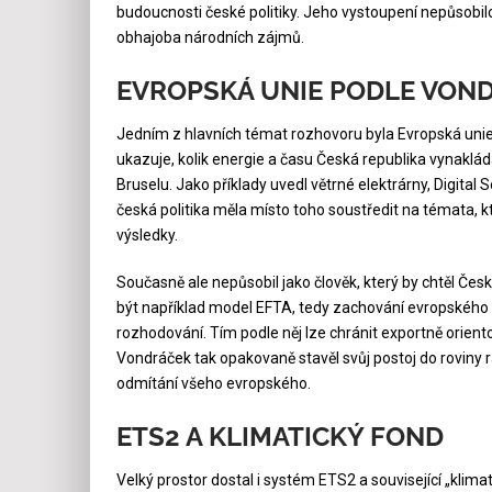
budoucnosti české politiky. Jeho vystoupení nepůsobilo
obhajoba národních zájmů.
EVROPSKÁ UNIE PODLE VON
Jedním z hlavních témat rozhovoru byla Evropská unie.
ukazuje, kolik energie a času Česká republika vynaklád
Bruselu. Jako příklady uvedl větrné elektrárny, Digital
česká politika měla místo toho soustředit na témata, k
výsledky.
Současně ale nepůsobil jako člověk, který by chtěl Čes
být například model EFTA, tedy zachování evropského
rozhodování. Tím podle něj lze chránit exportně orien
Vondráček tak opakovaně stavěl svůj postoj do roviny r
odmítání všeho evropského.
ETS2 A KLIMATICKÝ FOND
Velký prostor dostal i systém ETS2 a související „klima