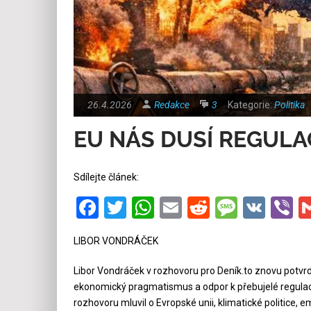
26.4.2026
Redakce
3
Kategorie:
Politika
EU NÁS DUSÍ REGULA
Sdílejte článek:
Facebook
Twitter
WhatsApp
Email
Reddit
Messa
VK
V
LIBOR VONDRÁČEK
Libor Vondráček v rozhovoru pro Deník.to znovu potvrdil
ekonomický pragmatismus a odpor k přebujelé regula
rozhovoru mluvil o Evropské unii, klimatické politice,