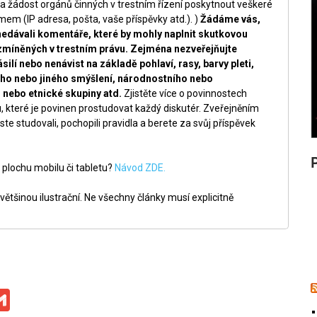
a žádost orgánů činných v trestním řízení poskytnout veškeré
m (IP adresa, pošta, vaše příspěvky atd.). )
Žádáme vás,
nedávali komentáře, které by mohly naplnit skutkovou
zmíněných v trestním právu. Zejména nezveřejňujte
silí nebo nenávist na základě pohlaví, rasy, barvy pleti,
ckého nebo jiného smýšlení, národnostního nebo
nebo etnické skupiny atd.
Zjistěte více o povinnostech
, které je povinen prostudovat každý diskutér. Zveřejněním
ste studovali, pochopili pravidla a berete za svůj příspěvek
 plochu mobilu či tabletu?
Návod ZDE.
ětšinou ilustrační. Ne všechny články musí explicitně
ge
iber
Gmail