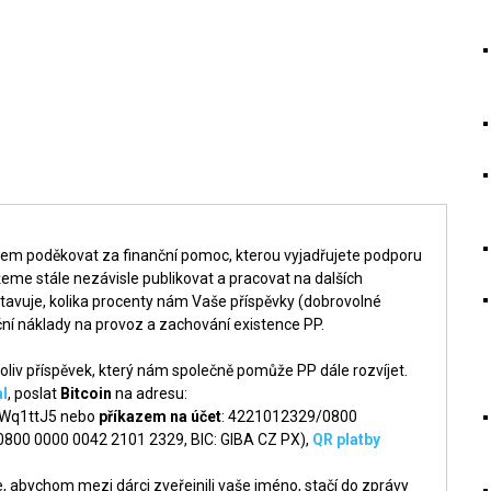
šem poděkovat za finanční pomoc, kterou vyjadřujete podporu
me stále nezávisle publikovat a pracovat na dalších
tavuje, kolika procenty nám Vaše příspěvky (dobrovolné
ní náklady na provoz a zachování existence PP.
liv příspěvek, který nám společně pomůže PP dále rozvíjet.
l
, poslat
Bitcoin
na adresu:
q1ttJ5 nebo
příkazem na účet
: 4221012329/0800
 0800 0000 0042 2101 2329, BIC: GIBA CZ PX),
QR platby
 abychom mezi dárci zveřejnili vaše jméno, stačí do zprávy