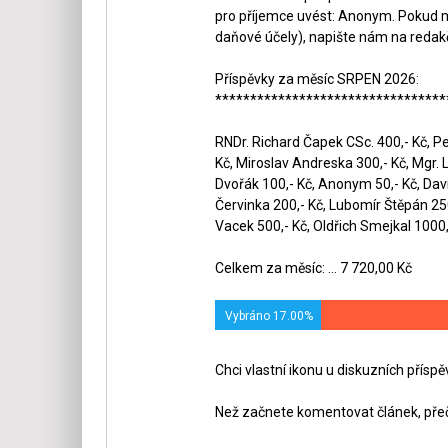
pro příjemce uvést: Anonym. Pokud m
daňové účely), napište nám na redak
Příspěvky za měsíc SRPEN 2026:
*********************************
RNDr. Richard Čapek CSc. 400,- Kč, Pet
Kč, Miroslav Andreska 300,- Kč, Mgr. 
Dvořák 100,- Kč, Anonym 50,- Kč, Dav
Červinka 200,- Kč, Lubomír Štěpán 250,
Vacek 500,- Kč, Oldřich Smejkal 1000,-
Celkem za měsíc: ... 7 720,00 Kč
Vybráno 17.00%
Chci vlastní ikonu u diskuzních přísp
Než začnete komentovat článek, přeč