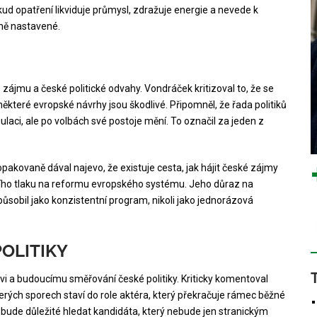
kud opatření likviduje průmysl, zdražuje energie a nevede k
ně nastavené.
zájmu a české politické odvahy. Vondráček kritizoval to, že se
e některé evropské návrhy jsou škodlivé. Připomněl, že řada politiků
laci, ale po volbách své postoje mění. To označil za jeden z
opakovaně dával najevo, že existuje cesta, jak hájit české zájmy
ětšího tlaku na reformu evropského systému. Jeho důraz na
působil jako konzistentní program, nikoli jako jednorázová
OLITIKY
vi a budoucímu směřování české politiky. Kriticky komentoval
erých sporech staví do role aktéra, který překračuje rámec běžné
 bude důležité hledat kandidáta, který nebude jen stranickým