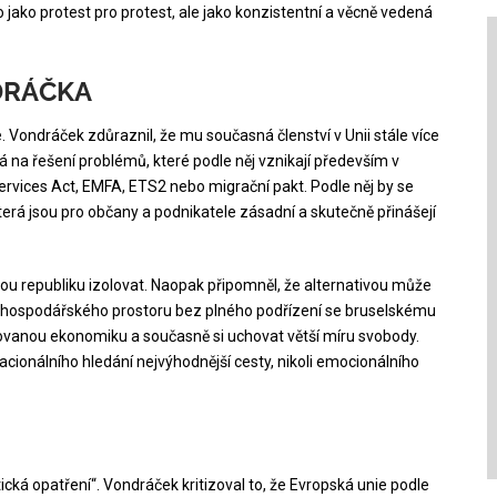
 jako protest pro protest, ale jako konzistentní a věcně vedená
DRÁČKA
 Vondráček zdůraznil, že mu současná členství v Unii stále více
á na řešení problémů, které podle něj vznikají především v
 Services Act, EMFA, ETS2 nebo migrační pakt. Podle něj by se
terá jsou pro občany a podnikatele zásadní a skutečně přinášejí
kou republiku izolovat. Naopak připomněl, že alternativou může
 hospodářského prostoru bez plného podřízení se bruselskému
tovanou ekonomiku a současně si uchovat větší míru svobody.
acionálního hledání nejvýhodnější cesty, nikoli emocionálního
tická opatření“. Vondráček kritizoval to, že Evropská unie podle