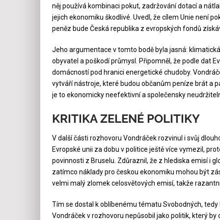
něj používá kombinaci pokut, zadržování dotací a nátlak
jejich ekonomiku škodlivé. Uvedl, že cílem Unie není po
peněz bude Česká republika z evropských fondů získáva
Jeho argumentace v tomto bodě byla jasná: klimatická p
obyvatel a poškodí průmysl. Připomněl, že podle dat E
domácností pod hranici energetické chudoby. Vondráče
vytváří nástroje, které budou občanům peníze brát a pa
je to ekonomicky neefektivní a společensky neudržitel
KRITIKA ZELENÉ POLITIKY
V další části rozhovoru Vondráček rozvinul i svůj dlouho
Evropské unii za dobu v politice ještě více vymezil, prot
povinnosti z Bruselu. Zdůraznil, že z hlediska emisí i 
zatímco náklady pro českou ekonomiku mohou být zásadn
velmi malý zlomek celosvětových emisí, takže razantn
Tím se dostal k oblíbenému tématu Svobodných, tedy k
Vondráček v rozhovoru nepůsobil jako politik, který by c