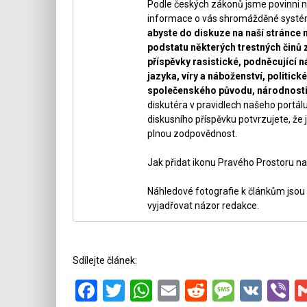
Podle českých zákonů jsme povinni n
informace o vás shromážděné systéme
abyste do diskuze na naší stránce 
podstatu některých trestných činů 
příspěvky rasistické, podněcující ná
jazyka, víry a náboženství, politi
společenského původu, národnosti 
diskutéra v pravidlech našeho portálu
diskusního příspěvku potvrzujete, že j
plnou zodpovědnost.
Jak přidat ikonu Pravého Prostoru na
Náhledové fotografie k článkům jsou v
vyjadřovat názor redakce.
Sdílejte článek:
Facebook
Twitter
WhatsApp
Email
Reddit
Messa
VK
V