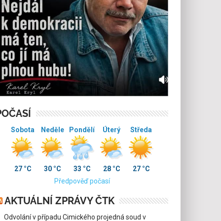
POČASÍ
Sobota
Neděle
Pondělí
Úterý
Středa
27 °C
30 °C
33 °C
28 °C
27 °C
Předpověď počasí
AKTUÁLNÍ ZPRÁVY ČTK
Odvolání v případu Cimického projedná soud v