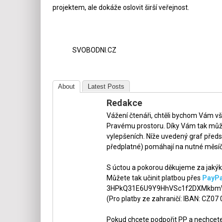
projektem, ale dokáže oslovit širší veřejnost.
SVOBODNI.CZ
About
Latest Posts
Redakce
Vážení čtenáři, chtěli bychom Vám v
Pravému prostoru. Díky Vám tak může
vylepšeních. Níže uvedený graf předs
předplatné) pomáhají na nutné měsíč
S úctou a pokorou děkujeme za jakýko
Můžete tak učinit platbou přes
PayPa
3HPkQ31E6U9Y9HhVSc1f2DXMkbmW
(Pro platby ze zahraničí: IBAN: CZ07
Pokud chcete podpořit PP a nechcete,