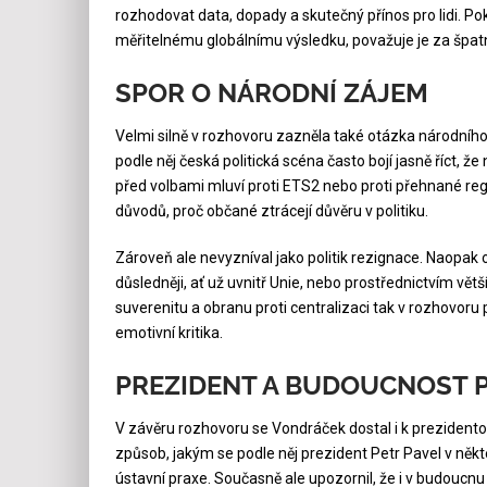
rozhodovat data, dopady a skutečný přínos pro lidi. Po
měřitelnému globálnímu výsledku, považuje je za špat
SPOR O NÁRODNÍ ZÁJEM
Velmi silně v rozhovoru zazněla také otázka národního 
podle něj česká politická scéna často bojí jasně říct, ž
před volbami mluví proti ETS2 nebo proti přehnané regu
důvodů, proč občané ztrácejí důvěru v politiku.
Zároveň ale nevyzníval jako politik rezignace. Naopak 
důsledněji, ať už uvnitř Unie, nebo prostřednictvím v
suverenitu a obranu proti centralizaci tak v rozhovoru 
emotivní kritika.
PREZIDENT A BUDOUCNOST P
V závěru rozhovoru se Vondráček dostal i k prezidento
způsob, jakým se podle něj prezident Petr Pavel v někt
ústavní praxe. Současně ale upozornil, že i v budoucnu