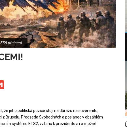
558 přečtení
CEMI!
ge
iber
Gmail
, že jeho politická pozice stojí na důrazu na suverenitu,
ci z Bruselu. Předseda Svobodných a poslanec v obsáhlém
 emisním systému ETS2, vztahu k prezidentovi i o možné