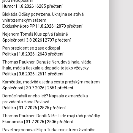
jsou nepopulární
Humor | 1.8.2026 | 6285 přečtení
Blokáda Oděsy potvrzena. Ukrajina se stává
vnitrozemským státem
Exklusivně pro PP | 1.8.2026 | 2870 přečtení
Nejenom Tomáš Klus zpívá falešně
Společnost | 3.8.2026 | 2707 přečtení
Pan prezident se zase odkopal
Politika | 1.8.2026 | 2643 přečtení
Thomas Paukner: Danuše Nerudová lhala, vláda
lhala, média tleskala a dopadlo to jako vždycky
Politika | 3.8.2026 | 2611 přečtení
Kamčatka, medvěd a jedna cesta pražským metrem
Společnost | 30.7.2026 | 2551 přečtení
Domácí násilí anebo lež? Napsala exmanželka
prezidenta Hana Pavlová
Politika | 31.7.2026 | 2525 přečtení
Thomas Paukner: Deník N lže. Lidé mají rádi pohádky
Ekonomika | 31.7.2026 | 2506 přečtení
Pavel nejmenoval Filipa Turka ministrem životního