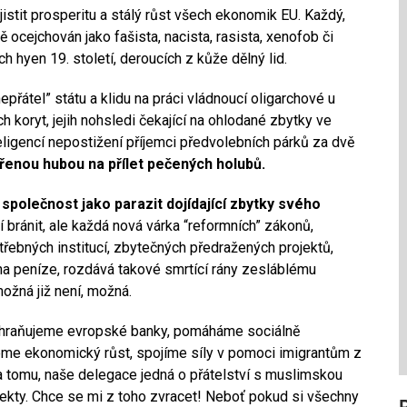
jistit prosperitu a stálý růst všech ekonomik EU. Každý,
 ocejchován jako fašista, nacista, rasista, xenofob či
h hyen 19. století, deroucích z kůže dělný lid.
epřátel” státu a klidu na práci vládnoucí oligarchové u
ch koryt, jejih nohsledi čekající na ohlodané zbytky ve
teligencí nepostižení příjemci předvolebních párků za dvě
evřenou hubou na přílet pečených holubů.
í společnost jako parazit dojídající zbytky svého
í bránit, ale každá nová várka “reformních” zákonů,
řebných institucí, zbytečných předražených projektů,
na peníze, rozdává takové smrtící rány zesláblému
možná již není, možná.
achraňujeme evropské banky, pomáháme sociálně
me ekonomický růst, spojíme síly v pomoci imigrantům z
a tomu, naše delegace jedná o přátelství s muslimskou
ojekty. Chce se mi z toho zvracet! Neboť pokud si všechny