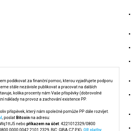
šem poděkovat za finanční pomoc, kterou vyjadřujete podporu
me stále nezávisle publikovat a pracovat na dalších
tavuje, kolika procenty nám Vaše příspěvky (dobrovolné
ní náklady na provoz a zachování existence PP.
liv příspěvek, který nám společně pomůže PP dále rozvíjet.
l
, poslat
Bitcoin
na adresu:
q1ttJ5 nebo
příkazem na účet
: 4221012329/0800
 0800 0000 0042 2101 2329, BIC: GIBA CZ PX),
QR platby