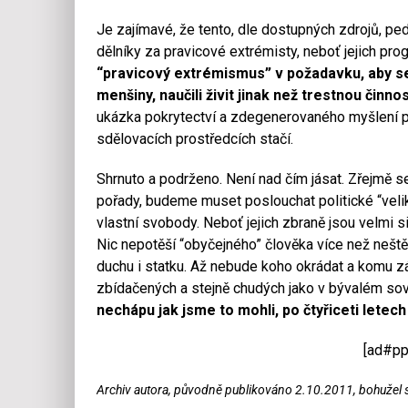
Je zajímavé, že tento, dle dostupných zdrojů, pe
dělníky za pravicové extrémisty, neboť jejich pro
“pravicový extrémismus” v požadavku, aby se
menšiny, naučili živit jinak než trestnou činno
ukázka pokrytectví a zdegenerovaného myšlení 
sdělovacích prostředcích stačí.
Shrnuto a podrženo. Není nad čím jásat. Zřejmě s
pořady, budeme muset poslouchat politické “veli
vlastní svobody. Neboť jejich zbraně jsou velmi si
Nic nepotěší “obyčejného” člověka více než neštěs
duchu i statku. Až nebude koho okrádat a komu zá
zbídačených a stejně chudých jako v bývalém sov
nechápu jak jsme to mohli, po čtyřiceti letec
[ad#pp
Archiv autora, původně publikováno 2.10.2011, bohužel st