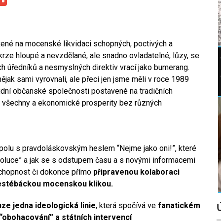
ené na mocenské likvidaci schopných, poctivých a
skrze hloupé a nevzdělané, ale snadno ovladatelné, lůzy, se
 úředníků a nesmyslných direktiv vrací jako bumerang.
ějak sami vyrovnali, ale přeci jen jsme měli v roce 1989
dní občanské společnosti postavené na tradičních
o všechny a ekonomické prosperity bez různých
polu s pravdoláskovským heslem “Nejme jako oni!”, které
oluce” a jak se s odstupem času a s novými informacemi
eschopnost či dokonce přímo
připravenou kolaboraci
 estébáckou mocenskou klikou.
ze jedna ideologická linie
, která spočívá ve
fanatickém
 “obohacování” a státních intervencí