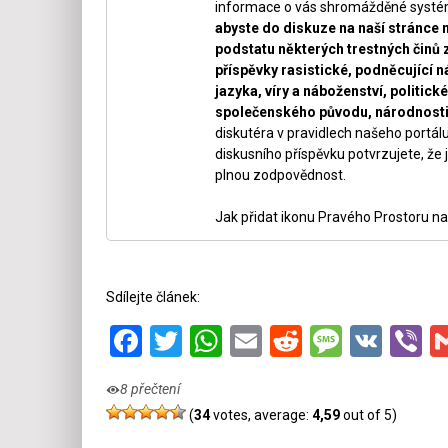
informace o vás shromážděné systéme
abyste do diskuze na naší stránce 
podstatu některých trestných činů 
příspěvky rasistické, podněcující ná
jazyka, víry a náboženství, politi
společenského původu, národnosti 
diskutéra v pravidlech našeho portálu
diskusního příspěvku potvrzujete, že j
plnou zodpovědnost.
Jak přidat ikonu Pravého Prostoru na
Sdílejte článek:
Facebook
Twitter
WhatsApp
Email
Reddit
Messa
VK
V
8 přečtení
(
34
votes, average:
4,59
out of 5)