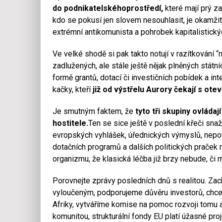
do podnikatelskéhoprostředí,
které mají prý za
kdo se pokusí jen slovem nesouhlasit, je okamžitě
extrémní antikomunista a pohrobek kapitalistickýc
Ve velké shodě si pak takto notují v razítkování “n
zadlužených, ale stále ještě nějak plněných státní
formě grantů, dotací či investičních pobídek a in
kačky, kteří
již od výstřelu Aurory čekají s ot
Je smutným faktem, že
tyto tři skupiny ovládaj
hostitele.
Ten se sice ještě v poslední křeči snaž
evropských vyhlášek, úřednických výmyslů, nepot
dotačních programů a dalších politických praček 
organizmu, že klasická léčba již brzy nebude, či 
Porovnejte zprávy posledních dnů s realitou. Z
vyloučeným, podporujeme důvěru investorů, chce
Afriky, vytváříme komise na pomoc rozvoji tomu 
komunitou, strukturální fondy EU platí úžasné pr