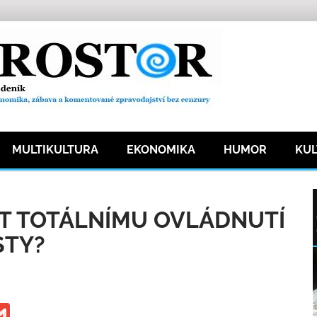
MULTIKULTURA
EKONOMIKA
HUMOR
KU
ost
8 přečtení
IT TOTÁLNÍMU OVLÁDNUTÍ
STY?
ge
iber
Gmail