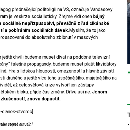
dagog přednášející politoligii na VŠ, označuje Vandasovy
gram je veskrze socialistický. Zřejmě vidí onen
bájný
 sociálně nepřízpusobiví, převážně z řad cikánské
stí a pobíráním sociálních dávek.
Myslím, že to jako
prosazovaná do absolutního zblbnutí v masových
e ještě chvíli budeme muset dívat na podobné televizní
kány” falešné propagandy, budeme muset platit likvidátory
lné. Hra s lidskou hloupostí, omezeností a hlavně závistí.
tí druhého a ještě více toho úspěšnějšího, majetnějšího na
vidět, až celosvětová krize vytvoří jen zástupy
ětském bloku, přijde čas změny. Dříve asi ne.
Jenom
h zkušeností, znovu dopustit.
-clanek-ctverec]
ále stejně aktuální