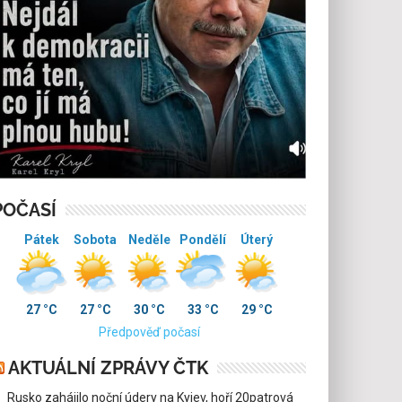
POČASÍ
Pátek
Sobota
Neděle
Pondělí
Úterý
27 °C
27 °C
30 °C
33 °C
29 °C
Předpověď počasí
AKTUÁLNÍ ZPRÁVY ČTK
Rusko zahájilo noční údery na Kyjev, hoří 20patrová