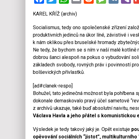
KAREL KŘÍŽ (archiv)
Socialismus, tedy ono společenské zřízení založ
produktivních jedinců na úkor líné, závistivé i ve
k nám oklikou přes bruselské hromady zbytečných
Ne tedy, že bychom se s ním v naší malé kotlině n
dobrou šanci alespoň na pokus o vybudování soli
základech svobody, rovných práv i povinností pr
bolševických přívlastků.
[ad#clanek-respo]
Bohužel, tato jedinečná možnost byla pohřbena s
dokonale demaskovalo pravý účel sametové “rev
z archívů ukazuje, také buď absolutní naivitu, n
Václava Havla a jeho přátel s komunistickou
Výsledek je tedy takový jaký je. Opět existuje
pou
opěvování sociálních “jistot”, multikulturního