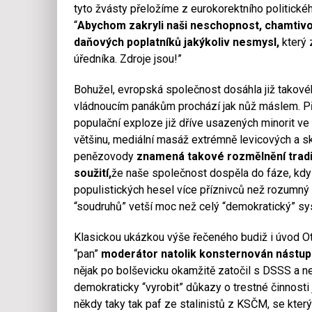
tyto žvásty přeložíme z eurokorektního politické
“
Abychom zakryli naši neschopnost, chamtivo
daňových poplatníků jakýkoliv nesmysl,
který
úředníka. Zdroje jsou!”
Bohužel, evropská společnost dosáhla již tako
vládnoucím panákům prochází jak nůž máslem. Př
populační exploze již dříve usazených minorit ve
většinu, mediální masáž extrémně levicových a sk
penězovody
znamená takové rozmělnění tradi
soužití,
že naše společnost dospěla do fáze, kdy p
populistických hesel více příznivců než rozumný
“soudruhů” vetší moc než celý “demokratický” sy
Klasickou ukázkou výše řečeného budiž i úvod Ot
“pan”
moderátor natolik konsternován nástup
nějak po bolševicku okamžitě zatočil s DSSS a ne
demokraticky “vyrobit” důkazy o trestné činnosti
někdy taky tak paf ze stalinistů z KSČM, se kte