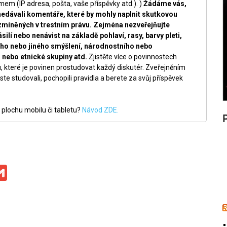
m (IP adresa, pošta, vaše příspěvky atd.). )
Žádáme vás,
nedávali komentáře, které by mohly naplnit skutkovou
zmíněných v trestním právu. Zejména nezveřejňujte
silí nebo nenávist na základě pohlaví, rasy, barvy pleti,
ckého nebo jiného smýšlení, národnostního nebo
nebo etnické skupiny atd.
Zjistěte více o povinnostech
, které je povinen prostudovat každý diskutér. Zveřejněním
ste studovali, pochopili pravidla a berete za svůj příspěvek
 plochu mobilu či tabletu?
Návod ZDE.
ge
iber
Gmail