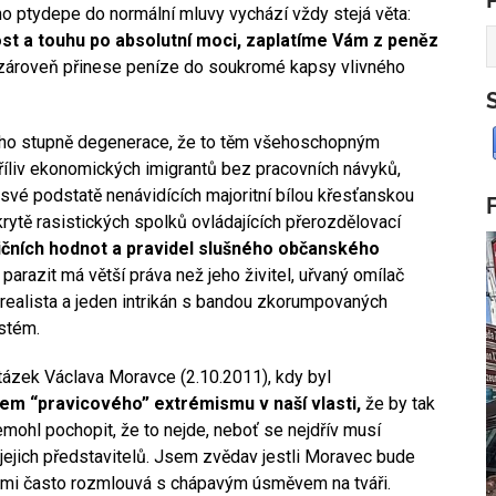
ho ptydepe do normální mluvy vychází vždy stejá věta:
st a touhu po absolutní moci, zaplatíme Vám z peněz
 zároveň přinese peníze do soukromé kapsy vlivného
vého stupně degenerace, že to těm všehoschopným
íliv ekonomických imigrantů bez pracovních návyků,
 své podstatě nenávidících majoritní bílou křesťanskou
rytě rasistických spolků ovládajících přerozdělovací
čních hodnot a pravidel slušného občanského
arazit má větší práva než jeho živitel, uřvaný omílač
 realista a jeden intrikán s bandou zkorumpovaných
stém.
ázek Václava Moravce (2.10.2011), kdy byl
em “pravicového” extrémismu v naší vlasti,
že by tak
mohl pochopit, že to nejde, neboť se nejdřív musí
 jejich představitelů. Jsem zvědav jestli Moravec bude
rými často rozmlouvá s chápavým úsměvem na tváři.