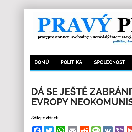
DOMŮ
POLITIKA
SPOLEČNOST
7.10.2017
Redakce
0
Kategorie:
Společn
DÁ SE JEŠTĚ ZABRÁN
EVROPY NEOKOMUNI
Sdílejte článek:
Facebook
Twitter
WhatsApp
Email
Reddit
Messa
VK
V