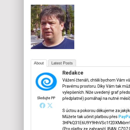
About
Latest Posts
Redakce
Vážení čtenáři, chtěli bychom Vám v
Pravému prostoru. Díky Vám tak může
vylepšeních. Níže uvedený graf předs
Sledujte PP
předplatné) pomáhají na nutné měsíč
S úctou a pokorou děkujeme za jakýko
Můžete tak učinit platbou přes
PayPa
3HPkQ31E6U9Y9HhVSc1f2DXMkbmW
(Pro platby ze zahraničí: IBAN: CZ07