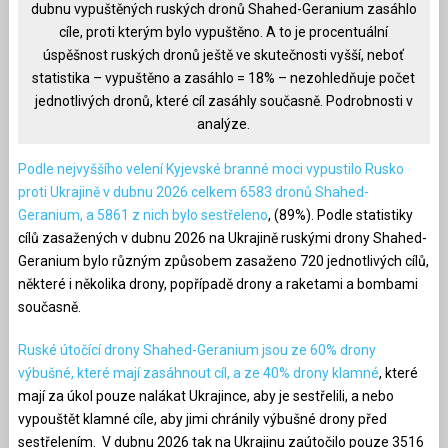
dubnu vypuštěných ruských dronů Shahed-Geranium zasáhlo
cíle, proti kterým bylo vypuštěno. A to je procentuální
úspěšnost ruských dronů ještě ve skutečnosti vyšší, neboť
statistika – vypuštěno a zasáhlo = 18% – nezohledňuje počet
jednotlivých dronů, které cíl zasáhly současně. Podrobnosti v
analýze.
Podle nejvyššího velení Kyjevské branné moci vypustilo Rusko
proti Ukrajině v dubnu 2026 celkem 6583 dronů Shahed-
Geranium, a 5861 z nich bylo sestřeleno
, (89%). Podle statistiky
cílů zasažených v dubnu 2026 na Ukrajině ruskými drony Shahed-
Geranium bylo různým způsobem zasaženo 720 jednotlivých cílů,
některé i několika drony, popřípadě drony a raketami a bombami
současně.
Ruské útočící drony Shahed-Geranium jsou ze 60% drony
výbušné, které mají zasáhnout cíl, a ze 40% drony klamné
, které
mají za úkol pouze nalákat Ukrajince, aby je sestřelili, a nebo
vypouštět klamné cíle, aby jimi chránily výbušné drony před
sestřelením. V dubnu 2026 tak na Ukrajinu zaútočilo pouze 3516