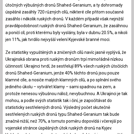
útočných výbušných dronů Shahed-Geranium, a ty dohromady
úspěšně zasáhly 720 různých cílů, některé cíle přitom současně
zasáhlo i několik ruských dronů. V každém případě však nejnižší
pravděpodobnost ruských dronů Shahed-Geranium, že zasáhnou
a poničí cíl, proti kterému byly vyslány, byla v dubnu 20.5%, a nikoli
jen 11%, jak tvrdilo nejvyšší velení Kyjevské branné moci.
Ze statistiky vypuštěných a zničených cílů navíc jasně vyplývá, že
Ukrajinská obrana proti ruským dronům trpí mimořádně nízkou
účinností. Ukrajinci tvrdí, že sestřelují 89% všech ruských útočících
dronů Shahed-Geranium, jenže 40% těchto dronů jsou pouze
klamné cíle, a nosiče malých klamných cílů, a po splnění svého
jediného úkolu – vytvářet klamy – sami spadnou na zem, a
protože nenesou výbušnou nálož, nevybuchnou. A Ukrajinci je tak
mohou, a podle svých statistik tak i činí, je započítávat do
statisticky sestřelených dronů. Výsledný počet skutečně
sestřelených ruských dronů typu Shahed-Geranium tak bude
značně nižší, než 70%, a tomuto poměru dopovídá i včerejší po
vojenské stránce úspěšných útok ruských dronů na Kyjev.