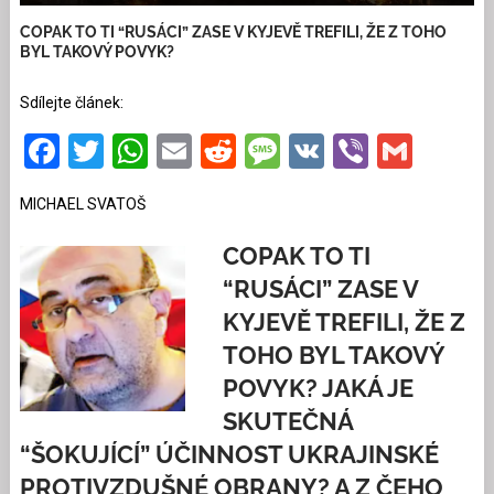
COPAK TO TI “RUSÁCI” ZASE V KYJEVĚ TREFILI, ŽE Z TOHO
BYL TAKOVÝ POVYK?
Sdílejte článek:
Facebook
Twitter
WhatsApp
Email
Reddit
Message
VK
Viber
Gmai
MICHAEL SVATOŠ
COPAK TO TI
“RUSÁCI” ZASE V
KYJEVĚ TREFILI, ŽE Z
TOHO BYL TAKOVÝ
POVYK? JAKÁ JE
SKUTEČNÁ
“ŠOKUJÍCÍ” ÚČINNOST UKRAJINSKÉ
PROTIVZDUŠNÉ OBRANY? A Z ČEHO