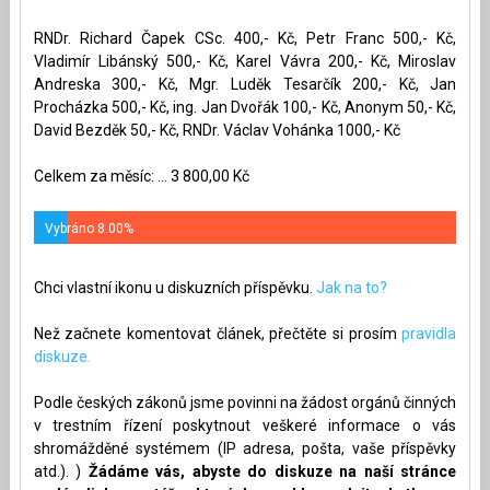
RNDr. Richard Čapek CSc. 400,- Kč, Petr Franc 500,- Kč,
Vladimír Libánský 500,- Kč, Karel Vávra 200,- Kč, Miroslav
Andreska 300,- Kč, Mgr. Luděk Tesarčík 200,- Kč, Jan
Procházka 500,- Kč, ing. Jan Dvořák 100,- Kč, Anonym 50,- Kč,
David Bezděk 50,- Kč, RNDr. Václav Vohánka 1000,- Kč
Celkem za měsíc: ... 3 800,00 Kč
Vybráno 8.00%
Chci vlastní ikonu u diskuzních příspěvku.
Jak na to?
Než začnete komentovat článek, přečtěte si prosím
pravidla
diskuze.
Podle českých zákonů jsme povinni na žádost orgánů činných
v trestním řízení poskytnout veškeré informace o vás
shromážděné systémem (IP adresa, pošta, vaše příspěvky
atd.). )
Žádáme vás, abyste do diskuze na naší stránce