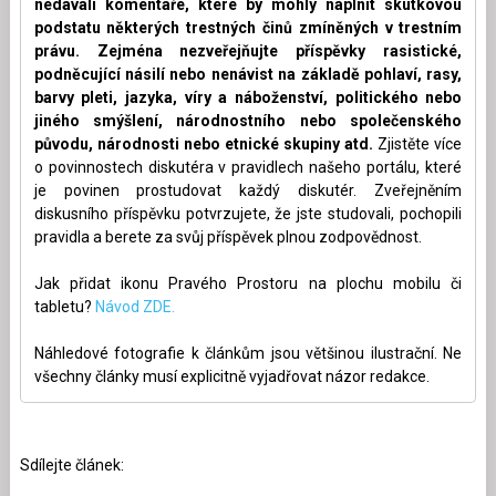
nedávali komentáře, které by mohly naplnit skutkovou
podstatu některých trestných činů zmíněných v trestním
právu. Zejména nezveřejňujte příspěvky rasistické,
podněcující násilí nebo nenávist na základě pohlaví, rasy,
barvy pleti, jazyka, víry a náboženství, politického nebo
jiného smýšlení, národnostního nebo společenského
původu, národnosti nebo etnické skupiny atd.
Zjistěte více
o povinnostech diskutéra v pravidlech našeho portálu, které
je povinen prostudovat každý diskutér. Zveřejněním
diskusního příspěvku potvrzujete, že jste studovali, pochopili
pravidla a berete za svůj příspěvek plnou zodpovědnost.
Jak přidat ikonu Pravého Prostoru na plochu mobilu či
tabletu?
Návod ZDE.
Náhledové fotografie k článkům jsou většinou ilustrační. Ne
všechny články musí explicitně vyjadřovat názor redakce.
Sdílejte článek: