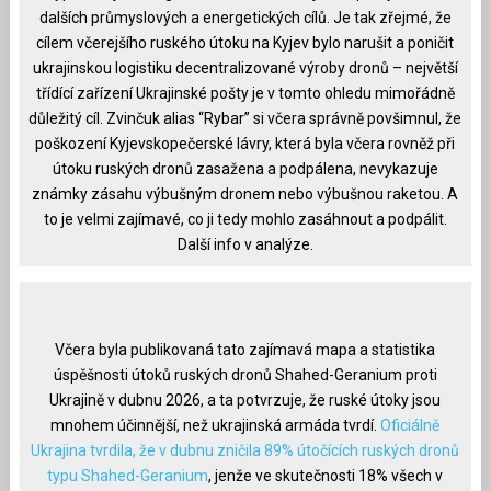
dalších průmyslových a energetických cílů. Je tak zřejmé, že
cílem včerejšího ruského útoku na Kyjev bylo narušit a poničit
ukrajinskou logistiku decentralizované výroby dronů – největší
třídící zařízení Ukrajinské pošty je v tomto ohledu mimořádně
důležitý cíl. Zvinčuk alias “Rybar” si včera správně povšimnul, že
poškození Kyjevskopečerské lávry, která byla včera rovněž při
útoku ruských dronů zasažena a podpálena, nevykazuje
známky zásahu výbušným dronem nebo výbušnou raketou. A
to je velmi zajímavé, co ji tedy mohlo zasáhnout a podpálit.
Další info v analýze.
Včera byla publikovaná tato zajímavá mapa a statistika
úspěšnosti útoků ruských dronů Shahed-Geranium proti
Ukrajině v dubnu 2026, a ta potvrzuje, že ruské útoky jsou
mnohem účinnější, než ukrajinská armáda tvrdí.
Oficiálně
Ukrajina tvrdila, že v dubnu zničila 89% útočících ruských dronů
typu Shahed-Geranium
, jenže ve skutečnosti 18% všech v