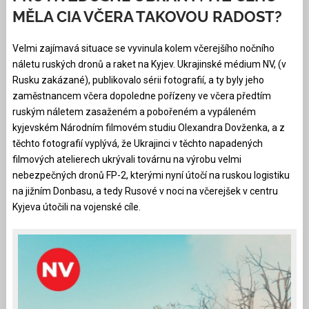
MĚLA CIA VČERA TAKOVOU RADOST?
Velmi zajímavá situace se vyvinula kolem včerejšího nočního
náletu ruských dronů a raket na Kyjev. Ukrajinské médium NV, (v
Rusku zakázané), publikovalo sérii fotografií, a ty byly jeho
zaměstnancem včera dopoledne pořízeny ve včera předtím
ruským náletem zasaženém a pobořeném a vypáleném
kyjevském Národním filmovém studiu Olexandra Dovženka, a z
těchto fotografií vyplývá, že Ukrajinci v těchto napadených
filmových atelierech ukrývali továrnu na výrobu velmi
nebezpečných dronů FP-2, kterými nyní útočí na ruskou logistiku
na jižním Donbasu, a tedy Rusové v noci na včerejšek v centru
Kyjeva útočili na vojenské cíle.