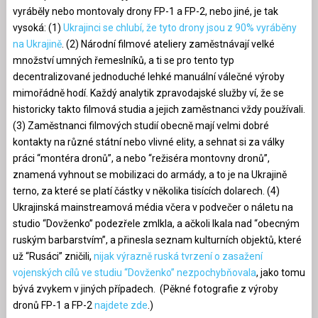
vyráběly nebo montovaly drony FP-1 a FP-2, nebo jiné, je tak
vysoká: (1)
Ukrajinci se chlubí, že tyto drony jsou z 90% vyráběny
na Ukrajině
. (2) Národní filmové ateliery zaměstnávají velké
množství umných řemeslníků, a ti se pro tento typ
decentralizované jednoduché lehké manuální válečné výroby
mimořádně hodí. Každý analytik zpravodajské služby ví, že se
historicky takto filmová studia a jejich zaměstnanci vždy používali.
(3) Zaměstnanci filmových studií obecně mají velmi dobré
kontakty na různé státní nebo vlivné elity, a sehnat si za války
práci “montéra dronů”, a nebo “režiséra montovny dronů”,
znamená vyhnout se mobilizaci do armády, a to je na Ukrajině
terno, za které se platí částky v několika tisících dolarech. (4)
Ukrajinská mainstreamová média včera v podvečer o náletu na
studio “Dovženko” podezřele zmlkla, a ačkoli lkala nad “obecným
ruským barbarstvím”, a přinesla seznam kulturních objektů, které
už “Rusáci” zničili,
nijak výrazně ruská tvrzení o zasažení
vojenských cílů ve studiu “Dovženko” nezpochybňovala
, jako tomu
bývá zvykem v jiných případech. (Pěkné fotografie z výroby
dronů FP-1 a FP-2
najdete zde
.)