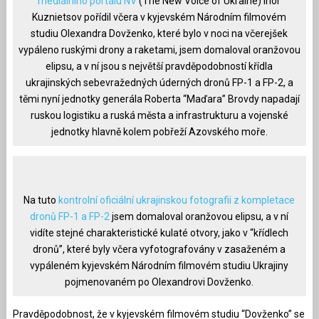
mediálního portálu NV
(The New Voice of Ukraine) Ihor
Kuznietsov pořídil včera v kyjevském Národním filmovém
studiu Olexandra Dovženko, které bylo v noci na včerejšek
vypáleno ruskými drony a raketami, jsem domaloval oranžovou
elipsu, a v ní jsou s největší pravděpodobností křídla
ukrajinských sebevražedných úderných dronů FP-1 a FP-2, a
těmi nyní jednotky generála Roberta “Maďara” Brovdy napadají
ruskou logistiku a ruská města a infrastrukturu a vojenské
jednotky hlavně kolem pobřeží Azovského moře.
Na tuto
kontrolní oficiální ukrajinskou fotografii z kompletace
dronů FP-1 a FP-2
jsem domaloval oranžovou elipsu, a v ní
vidíte stejné charakteristické kulaté otvory, jako v “křídlech
dronů”, které byly včera vyfotografovány v zasaženém a
vypáleném kyjevském Národním filmovém studiu Ukrajiny
pojmenovaném po Olexandrovi Dovženko.
Pravděpodobnost, že v kyjevském filmovém studiu “Dovženko” se