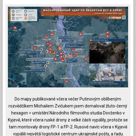
Do mapy publikované včera večer Putinovým oblíbeným
rozvědčíkem Michailem Zvičukem jsem domaloval žluto-černý
hexagon = umístění Národního filmového studia Dovženko v
Kyjevě, které včera ruské drony z velké části vypálily, protože se
tam montovaly drony FP-1 a FP-2. Rusové navíc včera v Kyjevě
vypálili největší logistické centrum ukrajinské pošty, a řadu