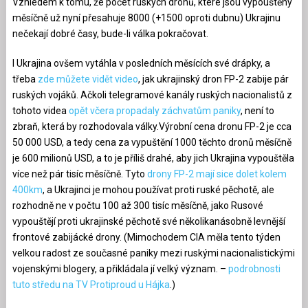
Vzhledem k tomu, že počet ruských dronů, které jsou vypouštěny
měsíčně už nyní přesahuje 8000 (+1500 oproti dubnu) Ukrajinu
nečekají dobré časy, bude-li válka pokračovat.
I Ukrajina ovšem vytáhla v posledních měsících své drápky, a
třeba
zde můžete vidět video
, jak ukrajinský dron FP-2 zabije pár
ruských vojáků. Ačkoli telegramové kanály ruských nacionalistů z
tohoto videa
opět včera propadaly záchvatům paniky
, není to
zbraň, která by rozhodovala války.Výrobní cena dronu FP-2 je cca
50 000 USD, a tedy cena za vypuštění 1000 těchto dronů měsíčně
je 600 milionů USD, a to je příliš drahé, aby jich Ukrajina vypouštěla
více než pár tisíc měsíčně. Tyto
drony FP-2 mají sice dolet kolem
400km
, a Ukrajinci je mohou používat proti ruské pěchotě, ale
rozhodně ne v počtu 100 až 300 tisíc měsíčně, jako Rusové
vypouštějí proti ukrajinské pěchotě své několikanásobně levnější
frontové zabijácké drony. (Mimochodem CIA měla tento týden
velkou radost ze současné paniky mezi ruskými nacionalistickými
vojenskými blogery, a přikládala jí velký význam. –
podrobnosti
tuto středu na TV Protiproud u Hájka
.)