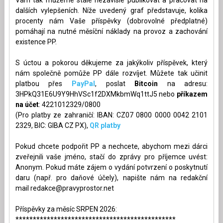
Vám tak můžeme stále nezávisle publikovat a pracovat na
dalších vylepšeních. Níže uvedený graf představuje, kolika
procenty nám Vaše příspěvky (dobrovolné předplatné)
pomáhají na nutné měsíční náklady na provoz a zachování
existence PP.
S úctou a pokorou děkujeme za jakýkoliv příspěvek, který
nám společně pomůže PP dále rozvíjet. Můžete tak učinit
platbou přes
PayPal
, poslat
Bitcoin
na adresu:
3HPkQ31E6U9Y9HhVSc1f2DXMkbmWq1ttJ5 nebo
příkazem
na účet
: 4221012329/0800
(Pro platby ze zahraničí: IBAN: CZ07 0800 0000 0042 2101
2329, BIC: GIBA CZ PX),
QR platby
Pokud chcete podpořit PP a nechcete, abychom mezi dárci
zveřejnili vaše jméno, stačí do zprávy pro příjemce uvést:
Anonym. Pokud máte zájem o vydání potvrzení o poskytnutí
daru (např. pro daňové účely), napište nám na redakční
mail
redakce@pravyprostor.net
Příspěvky za měsíc SRPEN 2026:
**********************************************