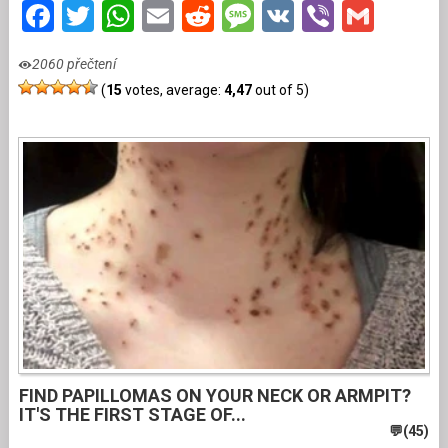
Facebook
Twitter
WhatsApp
Email
Reddit
Message
VK
Viber
Gmai
2060 přečtení
(
15
votes, average:
4,47
out of 5)
FIND PAPILLOMAS ON YOUR NECK OR ARMPIT?
IT'S THE FIRST STAGE OF...