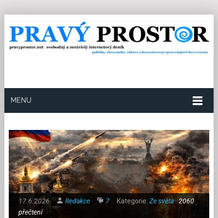
MENU
17.6.2026
Redakce
7
Kategorie:
Ze světa
2060
přečtení