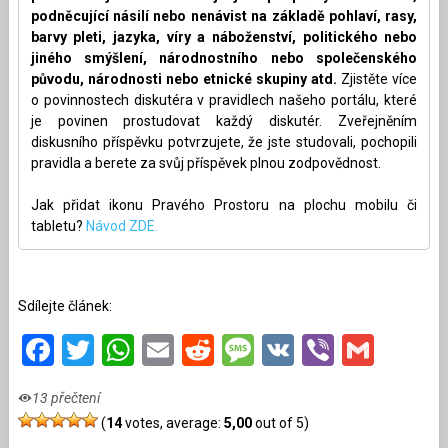
podněcující násilí nebo nenávist na základě pohlaví, rasy,
barvy pleti, jazyka, víry a náboženství, politického nebo
jiného smýšlení, národnostního nebo společenského
původu, národnosti nebo etnické skupiny atd.
Zjistěte více
o povinnostech diskutéra v pravidlech našeho portálu, které
je povinen prostudovat každý diskutér. Zveřejněním
diskusního příspěvku potvrzujete, že jste studovali, pochopili
pravidla a berete za svůj příspěvek plnou zodpovědnost.
Jak přidat ikonu Pravého Prostoru na plochu mobilu či
tabletu?
Návod ZDE.
Sdílejte článek:
Facebook
Twitter
WhatsApp
Email
Reddit
Message
VK
Viber
Gmai
13 přečtení
(
14
votes, average:
5,00
out of 5)