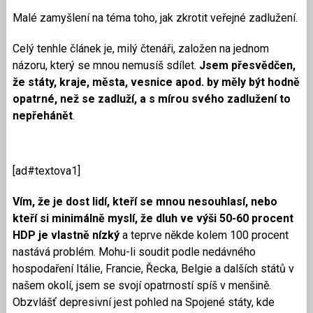
Malé zamyšlení na téma toho, jak zkrotit veřejné zadlužení.
Celý tenhle článek je, milý čtenáři, založen na jednom
názoru, který se mnou nemusíš sdílet.
Jsem přesvědčen,
že státy, kraje, města, vesnice apod. by měly být hodně
opatrné, než se zadluží, a s mírou svého zadlužení to
nepřehánět
.
[ad#textova1]
Vím, že je dost lidí, kteří se mnou nesouhlasí, nebo
kteří si minimálně myslí, že dluh ve výši 50-60 procent
HDP je vlastně nízký
a teprve někde kolem 100 procent
nastává problém. Mohu-li soudit podle nedávného
hospodaření Itálie, Francie, Řecka, Belgie a dalších států v
našem okolí, jsem se svojí opatrností spíš v menšině.
Obzvlášť depresivní jest pohled na Spojené státy, kde