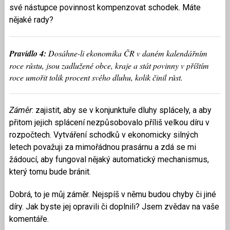
své nástupce povinnost kompenzovat schodek. Máte
nějaké rady?
Pravidlo 4:
Dosáhne-li ekonomika ČR v daném kalendářním
roce růstu, jsou zadlužené obce, kraje a stát povinny v příštím
roce umořit tolik procent svého dluhu, kolik činil růst.
Záměr
: zajistit, aby se v konjunktuře dluhy splácely, a aby
přitom jejich splácení nezpůsobovalo příliš velkou díru v
rozpočtech. Vytváření schodků v ekonomicky silných
letech považuji za mimořádnou prasárnu a zdá se mi
žádoucí, aby fungoval nějaký automatický mechanismus,
který tomu bude bránit.
Dobrá, to je můj záměr. Nejspíš v němu budou chyby či jiné
díry. Jak byste jej opravili či doplnili? Jsem zvědav na vaše
komentáře.