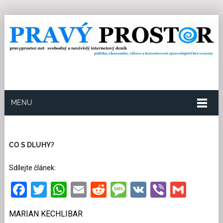
MENU
28.10.2018
Redakce
0
Kategorie:
Ekonomika
13
přečtení
CO S DLUHY?
Sdílejte článek:
Facebook
Twitter
WhatsApp
Email
Reddit
Message
VK
Viber
Gmai
MARIAN KECHLIBAR