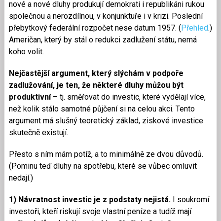
nové a nové dluhy produkují demokrati i republikáni rukou
společnou a nerozdílnou, v konjunktuře i v krizi. Poslední
přebytkový federální rozpočet nese datum 1957. (
Přehled
.)
Američan, který by stál o redukci zadlužení státu, nemá
koho volit.
Nejčastější argument, který slýchám v podpoře
zadlužování, je ten, že některé dluhy můžou být
produktivní
– tj. směřovat do investic, které vydělají více,
než kolik stálo samotné půjčení si na celou akci. Tento
argument má slušný teoretický základ, ziskové investice
skutečně existují.
Přesto s ním mám potíž, a to minimálně ze dvou důvodů.
(Pominu teď dluhy na spotřebu, které se vůbec omluvit
nedají.)
1) Návratnost investic je z podstaty nejistá.
I soukromí
investoři, kteří riskují svoje vlastní peníze a tudíž mají