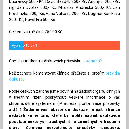
Dubravský 500,- Kč, David Bezděk 250,- Kč, Anonym 200,- Kč,
ing. Jan Dvořák 500,- Kč, Miroslav Andreska 500,- Kč, Jan
Procházka 500,- Kč, Hana Válková 200,- Kč, Dagmar Karlíková
200,- Kč, Pavel Fila 50,- Kč
Celkem za měsíc: 4 750,00 Kč
Vybráno 13.57%
Chci vlastní ikonu u diskuzních příspěvku.
Jak na to?
Než začnete komentovat článek, přečtěte si prosím
pravidla
diskuze.
Podle českých zákonů jsme povinni na žádost orgánů činných
v trestním řízení poskytnout veškeré informace o vás
shromážděné systémem (IP adresa, pošta, vaše příspěvky
atd.). )
Žádáme vás, abyste do diskuze na naší stránce
nedávali komentáře, které by mohly naplnit skutkovou
podstatu některých trestných činů zmíněných v trestním
právu. Zejména nezveřejňujte příspěvky rasistické,