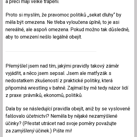
a přeci mají velké trápení.
Proto si myslím, že pravomoc politiků „sekat dluhy“ by
měla být omezena. Ne třeba vyloučena úplně, to je asi
nereálné, ale aspoň omezena. Pokud možno tak důsledně,
aby to omezení nešlo legálně obejít.
Přemýšlel jsem nad tím, jakými pravidly takový záměr
vyjádřit, a něco jsem sepsal. Jsem ale matfyzák s
nedostatkem zkušeností z praktické politiky, která
připomíná wrestling v bahně. Zajímal by mě tedy názor lidí
z praxe: právníků, ekonomů, politiků.
Dala by se následující pravidla obejít, aniž by se vysloveně
falšovalo účetnictví? Neměla by nějaké nezamýšlené
účinky? (Přestat utrácet nad svoje poměry považujte
za
zamýšlený
účinek.) Pište mi!