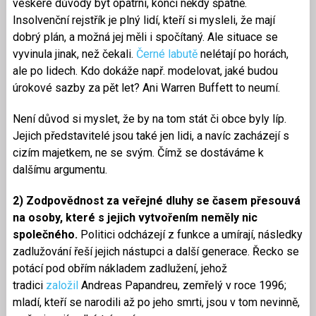
veškeré důvody být opatrní, končí někdy špatně.
Insolvenční rejstřík je plný lidí, kteří si mysleli, že mají
dobrý plán, a možná jej měli i spočítaný. Ale situace se
vyvinula jinak, než čekali.
Černé labutě
nelétají po horách,
ale po lidech. Kdo dokáže např. modelovat, jaké budou
úrokové sazby za pět let? Ani Warren Buffett to neumí.
Není důvod si myslet, že by na tom stát či obce byly líp.
Jejich představitelé jsou také jen lidi, a navíc zacházejí s
cizím majetkem, ne se svým. Čímž se dostáváme k
dalšímu argumentu.
2) Zodpovědnost za veřejné dluhy se časem přesouvá
na osoby, které s jejich vytvořením neměly nic
společného.
Politici odcházejí z funkce a umírají, následky
zadlužování řeší jejich nástupci a další generace. Řecko se
potácí pod obřím nákladem zadlužení, jehož
tradici
založil
Andreas Papandreu, zemřelý v roce 1996;
mladí, kteří se narodili až po jeho smrti, jsou v tom nevinně,