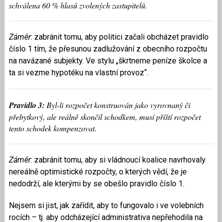
schválena 60 % hlasů zvolených zastupitelů.
Záměr
: zabránit tomu, aby politici začali obcházet pravidlo
číslo 1 tím, že přesunou zadlužování z obecního rozpočtu
na navázané subjekty. Ve stylu „škrtneme peníze školce a
ta si vezme hypotéku na vlastní provoz“.
Pravidlo 3:
Byl-li rozpočet konstruován jako vyrovnaný či
přebytkový, ale reálně skončil schodkem, musí příští rozpočet
tento schodek kompenzovat.
Záměr
: zabránit tomu, aby si vládnoucí koalice navrhovaly
nereálně optimistické rozpočty, o kterých vědí, že je
nedodrží, ale kterými by se obešlo pravidlo číslo 1.
Nejsem si jist, jak zařídit, aby to fungovalo i ve volebních
rocích – tj. aby odcházející administrativa nepřehodila na