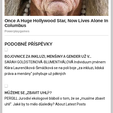
PODOBNÉ PŘÍSPĚVKY
BOJOVNICE ZA INKLUZI, MENŠINY A GENDER UŽ V...
SARAH GOLDSTEINOVÁ-BLUMENTHÁLOVÁ Individuum jménem
Klára Laurenčíková-Šimáčková se na poli boje „za inkluzi, lidská
práva a menšiny“ pohybuje už pěkných
MŮŽEME SE „ZBAVIT UHLÍ“?
PERGILL Jurodiví ekologové blábolí o tom, že se „musíme zbavit
uhlí“. Jaké by to mělo důsledky? About Latest Posts