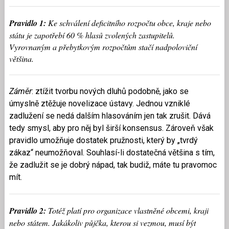
Pravidlo 1:
Ke schválení deficitního rozpočtu obce, kraje nebo
státu je zapotřebí 60 % hlasů zvolených zastupitelů.
Vyrovnaným a přebytkovým rozpočtům stačí nadpoloviční
většina.
Záměr
: ztížit tvorbu nových dluhů podobně, jako se
úmyslně ztěžuje novelizace ústavy. Jednou vzniklé
zadlužení se nedá dalším hlasováním jen tak zrušit. Dává
tedy smysl, aby pro něj byl širší konsensus. Zároveň však
pravidlo umožňuje dostatek pružnosti, který by „tvrdý
zákaz“ neumožňoval. Souhlasí-li dostatečná většina s tím,
že zadlužit se je dobrý nápad, tak budiž, máte tu pravomoc
mít.
Pravidlo 2:
Totéž platí pro organizace vlastněné obcemi, kraji
nebo státem. Jakákoliv půjčka, kterou si vezmou, musí být