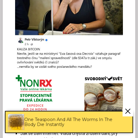
One Teaspoon And All The Worms In The
TOP ČLÁNKY TÝDNE
Body Die Instantly
Jak se baví internet: Vláda chystá zrušení daní, prý