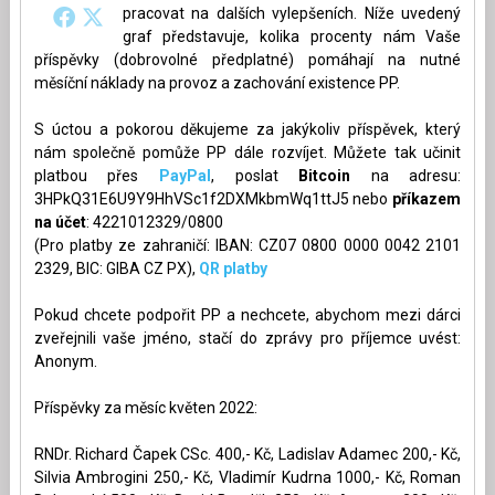
pracovat na dalších vylepšeních. Níže uvedený
graf představuje, kolika procenty nám Vaše
příspěvky (dobrovolné předplatné) pomáhají na nutné
měsíční náklady na provoz a zachování existence PP.
S úctou a pokorou děkujeme za jakýkoliv příspěvek, který
nám společně pomůže PP dále rozvíjet. Můžete tak učinit
platbou přes
PayPal
, poslat
Bitcoin
na adresu:
3HPkQ31E6U9Y9HhVSc1f2DXMkbmWq1ttJ5 nebo
příkazem
na účet
: 4221012329/0800
(Pro platby ze zahraničí: IBAN: CZ07 0800 0000 0042 2101
2329, BIC: GIBA CZ PX),
QR platby
Pokud chcete podpořit PP a nechcete, abychom mezi dárci
zveřejnili vaše jméno, stačí do zprávy pro příjemce uvést:
Anonym.
Příspěvky za měsíc květen 2022:
RNDr. Richard Čapek CSc. 400,- Kč, Ladislav Adamec 200,- Kč,
Silvia Ambrogini 250,- Kč, Vladimír Kudrna 1000,- Kč, Roman