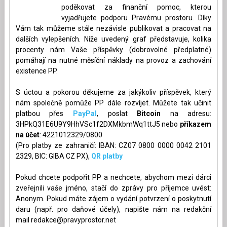
poděkovat za finanční pomoc, kterou
vyjadřujete podporu Pravému prostoru. Díky
Vám tak můžeme stále nezávisle publikovat a pracovat na
dalších vylepšeních. Níže uvedený graf představuje, kolika
procenty nám Vaše příspěvky (dobrovolné předplatné)
pomáhají na nutné měsíční náklady na provoz a zachování
existence PP.
S úctou a pokorou děkujeme za jakýkoliv příspěvek, který
nám společně pomůže PP dále rozvíjet. Můžete tak učinit
platbou přes
PayPal
, poslat
Bitcoin
na adresu:
3HPkQ31E6U9Y9HhVSc1f2DXMkbmWq1ttJ5 nebo
příkazem
na účet
: 4221012329/0800
(Pro platby ze zahraničí: IBAN: CZ07 0800 0000 0042 2101
2329, BIC: GIBA CZ PX),
QR platby
Pokud chcete podpořit PP a nechcete, abychom mezi dárci
zveřejnili vaše jméno, stačí do zprávy pro příjemce uvést:
Anonym. Pokud máte zájem o vydání potvrzení o poskytnutí
daru (např. pro daňové účely), napište nám na redakční
mail
redakce@pravyprostor.net