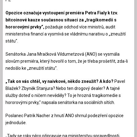
Opozice označuje vystoupení premiéra Petra Fialy k tzv.
bitcoinové kauze současnou situaci za „tragikomedii s
hororovými prvky“,
požaduje odchod více ministrů, audit
ministerstva financí a vysmívá se vládnímu narativu o „zneužití
státu“.
Senátorka Jana Mračková Vildumetzová (ANO) se vysmála
slovům premiéra, který hovořil o tom, že je třeba prošetřit, zda-li
nedošlo ke „zneužití státu“.
„Tak on vás chtěl, vy naivkové, někdo zneužít? A kdo?
Pavel
Blažek? Zbyněk Stanjura? Nebo ten drogový dealer? A tajné
služby doteď o ničem nevěděly? To je hrozná tragikomedie s
hororovými prvky,“ napsala senátorka na sociálních sítích.
Poslanec Patrik Nacher z hnutí ANO shrnul podezření opozice
jednoduše.
„Tady se roky něco připravuje na ministerstvu spravedlnosti,