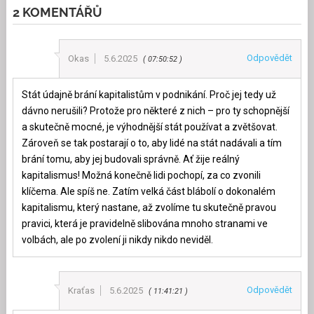
2 KOMENTÁŘŮ
Odpovědět
Okas
5.6.2025
07:50:52
Stát údajně brání kapitalistům v podnikání. Proč jej tedy už
dávno nerušili? Protože pro některé z nich – pro ty schopnější
a skutečně mocné, je výhodnější stát používat a zvětšovat.
Zároveň se tak postarají o to, aby lidé na stát nadávali a tím
brání tomu, aby jej budovali správně. Ať žije reálný
kapitalismus! Možná konečně lidi pochopí, za co zvonili
klíčema. Ale spíš ne. Zatím velká část blábolí o dokonalém
kapitalismu, který nastane, až zvolíme tu skutečně pravou
pravici, která je pravidelně slibována mnoho stranami ve
volbách, ale po zvolení ji nikdy nikdo neviděl.
Odpovědět
Kraťas
5.6.2025
11:41:21