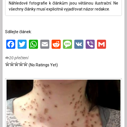
Náhledové fotografie k článkům jsou většinou ilustrační. Ne
všechny články musí explicitně vyjadřovat názor redakce.
Sdílejte článek:
Facebook
Twitter
WhatsApp
Email
Reddit
Message
VK
Viber
Gmai
20 přečtení
(No Ratings Yet)