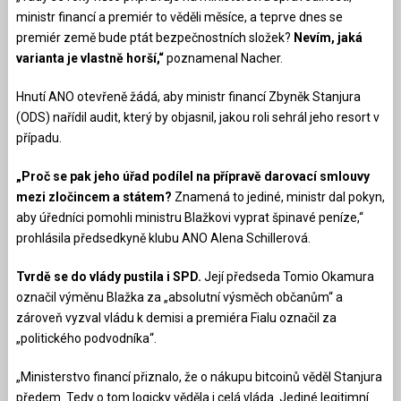
ministr financí a premiér to věděli měsíce, a teprve dnes se
premiér země bude ptát bezpečnostních složek?
Nevím, jaká
varianta je vlastně horší,“
poznamenal Nacher.
Hnutí ANO otevřeně žádá, aby ministr financí Zbyněk Stanjura
(ODS) nařídil audit, který by objasnil, jakou roli sehrál jeho resort v
případu.
„Proč se pak jeho úřad podílel na přípravě darovací smlouvy
mezi zločincem a státem?
Znamená to jediné, ministr dal pokyn,
aby úředníci pomohli ministru Blažkovi vyprat špinavé peníze,“
prohlásila předsedkyně klubu ANO Alena Schillerová.
Tvrdě se do vlády pustila i SPD.
Její předseda Tomio Okamura
označil výměnu Blažka za „absolutní výsměch občanům“ a
zároveň vyzval vládu k demisi a premiéra Fialu označil za
„politického podvodníka“.
„Ministerstvo financí přiznalo, že o nákupu bitcoinů věděl Stanjura
předem. Tedy o tom logicky věděla i celá vláda. Jediné legitimní