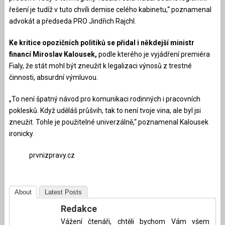
řešení je tudíž v tuto chvíli demise celého kabinetu,“ poznamenal
advokát a předseda PRO Jindřich Rajchl.
Ke kritice opozičních politiků se přidal i někdejší ministr
financí Miroslav Kalousek,
podle kterého je vyjádření premiéra
Fialy, že stát mohl být zneužit k legalizaci výnosů z trestné
činnosti, absurdní výmluvou.
„To není špatný návod pro komunikaci rodinných i pracovních
poklesků. Když uděláš průšvih, tak to není tvoje vina, ale byl jsi
zneužit. Tohle je použitelné univerzálně,“ poznamenal Kalousek
ironicky.
prvnizpravy.cz
About
Latest Posts
Redakce
Vážení čtenáři, chtěli bychom Vám všem