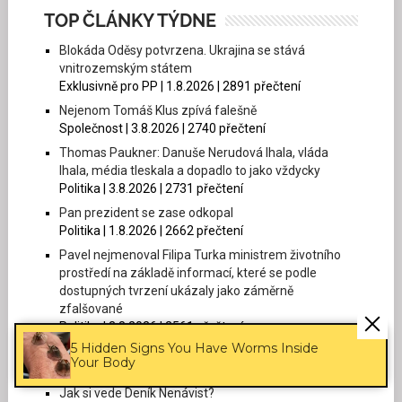
TOP ČLÁNKY TÝDNE
Blokáda Oděsy potvrzena. Ukrajina se stává
vnitrozemským státem
Exklusivně pro PP | 1.8.2026 | 2891 přečtení
Nejenom Tomáš Klus zpívá falešně
Společnost | 3.8.2026 | 2740 přečtení
Thomas Paukner: Danuše Nerudová lhala, vláda
lhala, média tleskala a dopadlo to jako vždycky
Politika | 3.8.2026 | 2731 přečtení
Pan prezident se zase odkopal
Politika | 1.8.2026 | 2662 přečtení
Pavel nejmenoval Filipa Turka ministrem životního
prostředí na základě informací, které se podle
dostupných tvrzení ukázaly jako záměrně
zfalšované
Politika | 3.8.2026 | 2561 přečtení
5 Hidden Signs You Have Worms Inside
Vidlák: Znám identitu Thomase Pauknera
Your Body
Politika | 2.8.2026 | 2522 přečtení
Jak si vede Deník Nenávist?