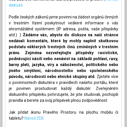
diskuze.
Podle českých zákonů jsme povinni na žádost orgánů činných
v trestním řízení poskytnout veškeré informace o vás
shromážděné systémem (IP adresa, pošta, vaše příspěvky
atd.). )
Žádáme vás, abyste do diskuze na naší stránce
nedávali komentáře, které by mohly naplnit skutkovou
podstatu některých trestných činů zmíněných v trestním
právu. Zejména nezveřejňujte příspěvky rasistické,
podněcující násilí nebo nenávist na základě pohlaví, rasy,
barvy pleti, jazyka, víry a náboženství, politického nebo
jiného smýšlení, národnostního nebo společenského
původu, národnosti nebo etnické skupiny atd.
Zjistěte více
o povinnostech diskutéra v pravidlech našeho portálu, které
je povinen prostudovat každý diskutér. Zveřejněním
diskusního příspěvku potvrzujete, že jste studovali, pochopili
pravidla a berete za svůj příspěvek plnou zodpovědnost.
Jak přidat ikonu Pravého Prostoru na plochu mobilu či
tabletu?
Návod ZDE.