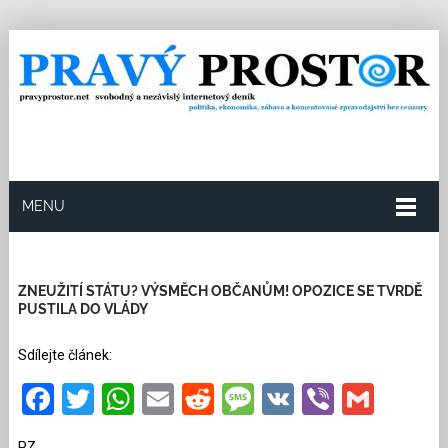
MENU
5.6.2025
Redakce
2
Kategorie:
Politika
20
přečtení
ZNEUŽITÍ STÁTU? VÝSMĚCH OBČANŮM! OPOZICE SE TVRDĚ
PUSTILA DO VLÁDY
Sdílejte článek:
Facebook
Twitter
WhatsApp
Email
Reddit
Message
VK
Viber
Gmai
PZ