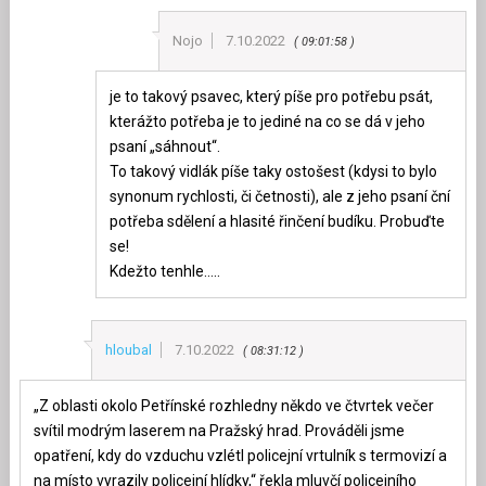
Nojo
7.10.2022
09:01:58
je to takový psavec, který píše pro potřebu psát,
kterážto potřeba je to jediné na co se dá v jeho
psaní „sáhnout“.
To takový vidlák píše taky ostošest (kdysi to bylo
synonum rychlosti, či četnosti), ale z jeho psaní ční
potřeba sdělení a hlasité řinčení budíku. Probuďte
se!
Kdežto tenhle…..
hloubal
7.10.2022
08:31:12
„Z oblasti okolo Petřínské rozhledny někdo ve čtvrtek večer
svítil modrým laserem na Pražský hrad. Prováděli jsme
opatření, kdy do vzduchu vzlétl policejní vrtulník s termovizí a
na místo vyrazily policejní hlídky,“ řekla mluvčí policejního