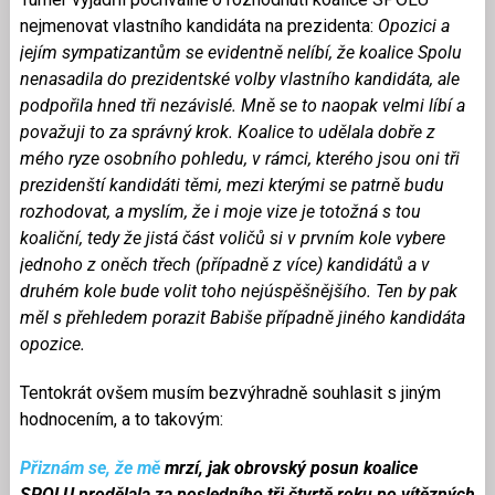
nejmenovat vlastního kandidáta na prezidenta:
Opozici a
jejím sympatizantům se evidentně nelíbí, že koalice Spolu
nenasadila do prezidentské volby vlastního kandidáta, ale
podpořila hned tři nezávislé. Mně se to naopak velmi líbí a
považuji to za správný krok. Koalice to udělala dobře z
mého ryze osobního pohledu, v rámci, kterého jsou oni tři
prezidenští kandidáti těmi, mezi kterými se patrně budu
rozhodovat, a myslím, že i moje vize je totožná s tou
koaliční, tedy že jistá část voličů si v prvním kole vybere
jednoho z oněch třech (případně z více) kandidátů a v
druhém kole bude volit toho nejúspěšnějšího. Ten by pak
měl s přehledem porazit Babiše případně jiného kandidáta
opozice.
Tentokrát ovšem musím bezvýhradně souhlasit s jiným
hodnocením, a to takovým:
Přiznám se, že mě
mrzí, jak obrovský posun koalice
SPOLU prodělala za posledního tři čtvrtě roku po vítězných