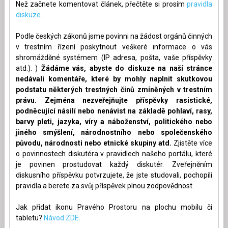
Než začnete komentovat článek, přečtěte si prosím
pravidla
diskuze.
Podle českých zákonů jsme povinni na žádost orgánů činných
v trestním řízení poskytnout veškeré informace o vás
shromážděné systémem (IP adresa, pošta, vaše příspěvky
atd.). )
Žádáme vás, abyste do diskuze na naší stránce
nedávali komentáře, které by mohly naplnit skutkovou
podstatu některých trestných činů zmíněných v trestním
právu. Zejména nezveřejňujte příspěvky rasistické,
podněcující násilí nebo nenávist na základě pohlaví, rasy,
barvy pleti, jazyka, víry a náboženství, politického nebo
jiného smýšlení, národnostního nebo společenského
původu, národnosti nebo etnické skupiny atd.
Zjistěte více
o povinnostech diskutéra v pravidlech našeho portálu, které
je povinen prostudovat každý diskutér. Zveřejněním
diskusního příspěvku potvrzujete, že jste studovali, pochopili
pravidla a berete za svůj příspěvek plnou zodpovědnost.
Jak přidat ikonu Pravého Prostoru na plochu mobilu či
tabletu?
Návod ZDE.