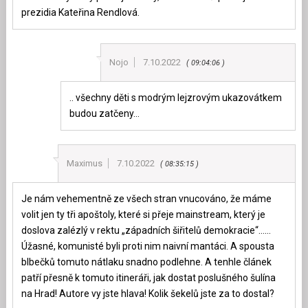
prezidia Kateřina Rendlová.
Nojo
7.10.2022
09:04:06
.. všechny děti s modrým lejzrovým ukazovátkem
budou zatčeny…
Maximus
7.10.2022
08:35:15
Je nám vehementně ze všech stran vnucováno, že máme
volit jen ty tři apoštoly, které si přeje mainstream, který je
doslova zalézlý v rektu „západních šiřitelů demokracie“……
Úžasné, komunisté byli proti nim naivní mantáci. A spousta
blbečků tomuto nátlaku snadno podlehne. A tenhle článek
patří přesně k tomuto itineráři, jak dostat poslušného šulína
na Hrad! Autore vy jste hlava! Kolik šekelů jste za to dostal?