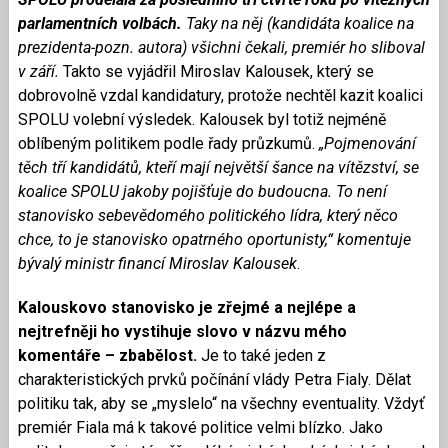
parlamentních volbách.
Taky na něj (kandidáta koalice na
prezidenta-pozn. autora) všichni čekali, premiér ho sliboval
v září.
Takto se vyjádřil Miroslav Kalousek, který se
dobrovolně vzdal kandidatury, protože nechtěl kazit koalici
SPOLU volební výsledek. Kalousek byl totiž nejméně
oblíbeným politikem podle řady průzkumů.
„Pojmenování
těch tří kandidátů, kteří mají největší šance na vítězství, se
koalice SPOLU jakoby pojišťuje do budoucna. To není
stanovisko sebevědomého politického lídra, který něco
chce, to je stanovisko opatrného oportunisty,“ komentuje
bývalý ministr financí Miroslav Kalousek
.
Kalouskovo stanovisko je zřejmé a nejlépe a
nejtrefněji ho vystihuje slovo v názvu mého
komentáře – zbabělost.
Je to také jeden z
charakteristických prvků počínání vlády Petra Fialy. Dělat
politiku tak, aby se „myslelo“ na všechny eventuality. Vždyť
premiér Fiala má k takové politice velmi blízko. Jako