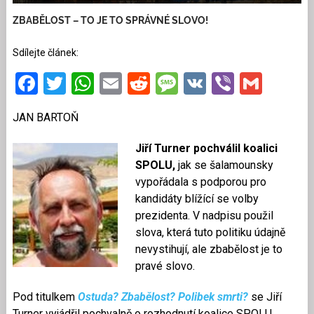
ZBABĚLOST – TO JE TO SPRÁVNÉ SLOVO!
Sdílejte článek:
Facebook
Twitter
WhatsApp
Email
Reddit
Message
VK
Viber
Gmai
JAN BARTOŇ
Jiří Turner pochválil koalici
SPOLU,
jak se šalamounsky
vypořádala s podporou pro
kandidáty blížící se volby
prezidenta. V nadpisu použil
slova, která tuto politiku údajně
nevystihují, ale zbabělost je to
pravé slovo.
Pod titulkem
Ostuda? Zbabělost? Polibek smrti?
se Jiří
Turner vyjádřil pochvalně o rozhodnutí koalice SPOLU