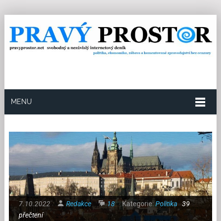
MENU
7.10.2022
Redakce
18
Kategorie:
Politika
39
přečtení