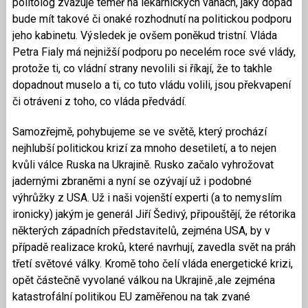
politolog zvažuje téměř na lékárnických vahách, jaký dopad
bude mít takové či onaké rozhodnutí na politickou podporu
jeho kabinetu. Výsledek je ovšem poněkud tristní. Vláda
Petra Fialy má nejnižší podporu po necelém roce své vlády,
protože ti, co vládní strany nevolili si říkají, že to takhle
dopadnout muselo a ti, co tuto vládu volili, jsou překvapení
či otráveni z toho, co vláda předvádí.
Samozřejmě, pohybujeme se ve světě, který prochází
nejhlubší politickou krizí za mnoho desetiletí, a to nejen
kvůli válce Ruska na Ukrajině. Rusko začalo vyhrožovat
jadernými zbraněmi a nyní se ozývají už i podobné
výhrůžky z USA. Už i naši vojenští experti (a to nemyslím
ironicky) jakým je generál Jiří Šedivý, připouštějí, že rétorika
některých západních představitelů, zejména USA, by v
případě realizace kroků, které navrhují, zavedla svět na práh
třetí světové války. Kromě toho čelí vláda energetické krizi,
opět částečně vyvolané válkou na Ukrajině ,ale zejména
katastrofální politikou EU zaměřenou na tak zvané