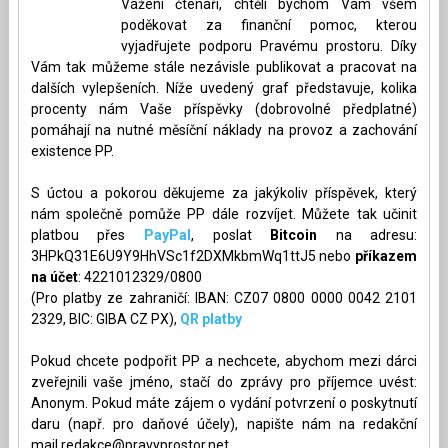
Vážení čtenáři, chtěli bychom Vám všem
poděkovat za finanční pomoc, kterou
vyjadřujete podporu Pravému prostoru. Díky
Vám tak můžeme stále nezávisle publikovat a pracovat na
dalších vylepšeních. Níže uvedený graf představuje, kolika
procenty nám Vaše příspěvky (dobrovolné předplatné)
pomáhají na nutné měsíční náklady na provoz a zachování
existence PP.
S úctou a pokorou děkujeme za jakýkoliv příspěvek, který
nám společně pomůže PP dále rozvíjet. Můžete tak učinit
platbou přes
PayPal
, poslat
Bitcoin
na adresu:
3HPkQ31E6U9Y9HhVSc1f2DXMkbmWq1ttJ5 nebo
příkazem
na účet
: 4221012329/0800
(Pro platby ze zahraničí: IBAN: CZ07 0800 0000 0042 2101
2329, BIC: GIBA CZ PX),
QR platby
Pokud chcete podpořit PP a nechcete, abychom mezi dárci
zveřejnili vaše jméno, stačí do zprávy pro příjemce uvést:
Anonym. Pokud máte zájem o vydání potvrzení o poskytnutí
daru (např. pro daňové účely), napište nám na redakční
mail
redakce@pravyprostor.net