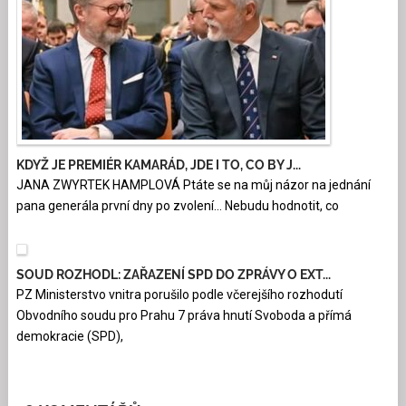
KDYŽ JE PREMIÉR KAMARÁD, JDE I TO, CO BY J...
JANA ZWYRTEK HAMPLOVÁ Ptáte se na můj názor na jednání
pana generála první dny po zvolení… Nebudu hodnotit, co
SOUD ROZHODL: ZAŘAZENÍ SPD DO ZPRÁVY O EXT...
PZ Ministerstvo vnitra porušilo podle včerejšího rozhodutí
Obvodního soudu pro Prahu 7 práva hnutí Svoboda a přímá
demokracie (SPD),