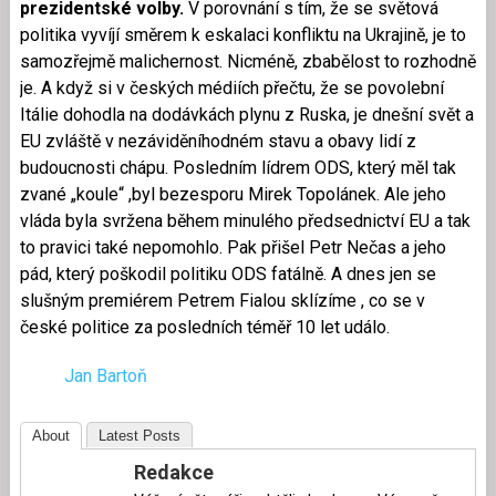
prezidentské volby.
V porovnání s tím, že se světová
politika vyvíjí směrem k eskalaci konfliktu na Ukrajině, je to
samozřejmě malichernost. Nicméně, zbabělost to rozhodně
je. A když si v českých médiích přečtu, že se povolební
Itálie dohodla na dodávkách plynu z Ruska, je dnešní svět a
EU zvláště v nezáviděníhodném stavu a obavy lidí z
budoucnosti chápu. Posledním lídrem ODS, který měl tak
zvané „koule“ ,byl bezesporu Mirek Topolánek. Ale jeho
vláda byla svržena během minulého předsednictví EU a tak
to pravici také nepomohlo. Pak přišel Petr Nečas a jeho
pád, který poškodil politiku ODS fatálně. A dnes jen se
slušným premiérem Petrem Fialou sklízíme , co se v
české politice za posledních téměř 10 let událo.
Jan Bartoň
About
Latest Posts
Redakce