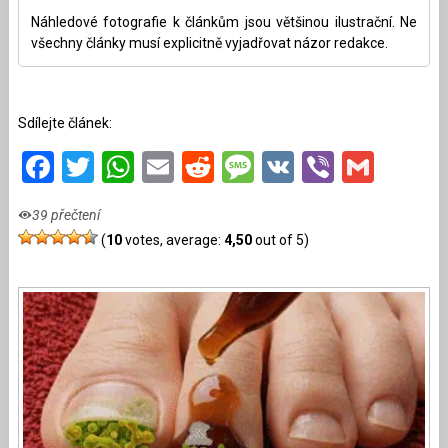
Náhledové fotografie k článkům jsou většinou ilustrační. Ne
všechny články musí explicitně vyjadřovat názor redakce.
Sdílejte článek:
Facebook
Twitter
WhatsApp
Email
Reddit
Message
VK
Viber
Gmai
39 přečtení
(
10
votes, average:
4,50
out of 5)