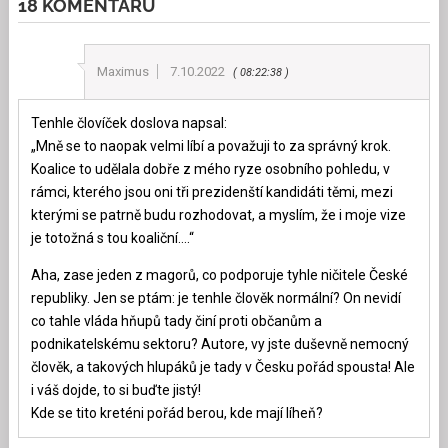
18 KOMENTÁŘŮ
Maximus
7.10.2022
08:22:38
Tenhle človíček doslova napsal:
„Mně se to naopak velmi líbí a považuji to za správný krok.
Koalice to udělala dobře z mého ryze osobního pohledu, v
rámci, kterého jsou oni tři prezidenští kandidáti těmi, mezi
kterými se patrně budu rozhodovat, a myslím, že i moje vize
je totožná s tou koaliční….“
Aha, zase jeden z magorů, co podporuje tyhle ničitele České
republiky. Jen se ptám: je tenhle člověk normální? On nevidí
co tahle vláda hňupů tady činí proti občanům a
podnikatelskému sektoru? Autore, vy jste duševně nemocný
člověk, a takových hlupáků je tady v Česku pořád spousta! Ale
i váš dojde, to si buďte jistý!
Kde se tito kreténi pořád berou, kde mají líheň?