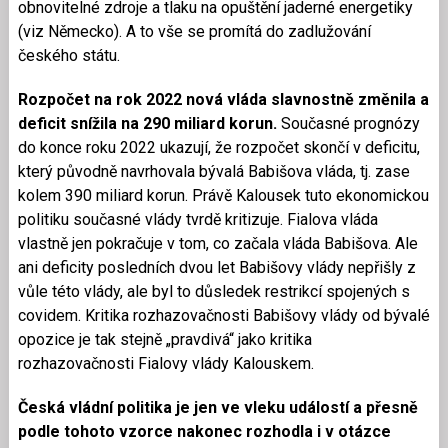
obnovitelné zdroje a tlaku na opuštění jaderné energetiky
(viz Německo). A to vše se promítá do zadlužování
českého státu.
Rozpočet na rok 2022 nová vláda slavnostně změnila a
deficit snížila na 290 miliard korun.
Současné prognózy
do konce roku 2022 ukazují, že rozpočet skončí v deficitu,
který původně navrhovala bývalá Babišova vláda, tj. zase
kolem 390 miliard korun. Právě Kalousek tuto ekonomickou
politiku současné vlády tvrdě kritizuje. Fialova vláda
vlastně jen pokračuje v tom, co začala vláda Babišova. Ale
ani deficity posledních dvou let Babišovy vlády nepřišly z
vůle této vlády, ale byl to důsledek restrikcí spojených s
covidem. Kritika rozhazovačnosti Babišovy vlády od bývalé
opozice je tak stejně „pravdivá“ jako kritika
rozhazovačnosti Fialovy vlády Kalouskem.
Česká vládní politika je jen ve vleku událostí a přesně
podle tohoto vzorce nakonec rozhodla i v otázce