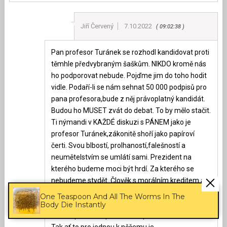
Jiří Červený
7.10.2022
09:02:38
Pan profesor Turánek se rozhodl kandidovat proti
těmhle předvybraným šaškům. NIKDO kromě nás
ho podporovat nebude. Pojďme jim do toho hodit
vidle. Podaří-li se nám sehnat 50 000 podpisů pro
pana profesora,bude z něj právoplatný kandidát.
Budou ho MUSET zvát do debat. To by mělo stačit.
Ti nýmandi v KAŽDÉ diskuzi s PÁNEM jako je
profesor Turánek,zákonitě shoří jako papíroví
čerti. Svou blbostí, prolhaností,falešností a
neumětelstvím se umlátí sami. Prezident na
kterého budeme moci být hrdí. Za kterého se
nebudeme stydět. Člověk s morálním kreditem a
kusem obrovské a poctivé práce za sebou.
One Teaspoon And All The Worms In The
Podpisové archy jsou ke stažení na netu. Stejně
Body Die Instantly
všichni pořád dřepíme u compů a na mobilech.