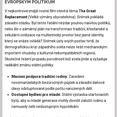
EVROPSKÝM POLITIKŮM
V nejkontroverznější rovině film otevírá téma
The Great
Replacement
(Velké výměny obyvatelstva). Snímek pokládá
zásadní otázku: Byl tento fatální nezdar pouhou naivitou politiků,
nebo šlo o záměrný plán na transformaci tradiční, křesťanské a
sekulární civilizace na multietnický prostor bez jasné identity,
který se snáze ovládá? Snímek ústy svých postav tvrdí, že
demografickou krizi západního světa nelze řešit mechanickým
importem chudoby z kulturně nekompatibilních regionů.
Skutečné řešení propadu porodnosti leží zcela jinde a vyžaduje
radikální změnu státní politiky:
Masivní podpora tradiční rodiny:
Zavedení
novomanželských bezúročných půjček a zásadní daňové
úlevy odstupňované podle počtu narozených dětí.
Dostupné bydlení pro mladé:
Státní výstavba startovacích
bytů, aby si mladé generace mohly dovolit založit rodinu a
nemusely čelit nedostupným hypotékám.