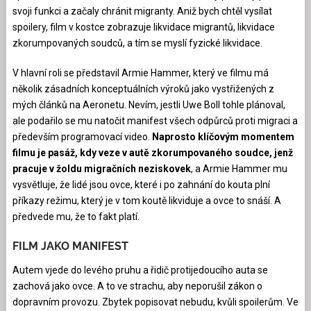
svoji funkci a začaly chránit migranty. Aniž bych chtěl vysílat
spoilery, film v kostce zobrazuje likvidace migrantů, likvidace
zkorumpovaných soudců, a tím se myslí fyzické likvidace.
V hlavní roli se představil Armie Hammer, který ve filmu má
několik zásadních konceptuálních výroků jako vystřižených z
mých článků na Aeronetu. Nevím, jestli Uwe Boll tohle plánoval,
ale podařilo se mu natočit manifest všech odpůrců proti migraci a
především programovací video.
Naprosto klíčovým momentem
filmu je pasáž, kdy veze v autě zkorumpovaného soudce, jenž
pracuje v žoldu migračních neziskovek
, a Armie Hammer mu
vysvětluje, že lidé jsou ovce, které i po zahnání do kouta plní
příkazy režimu, který je v tom koutě likviduje a ovce to snáší. A
předvede mu, že to fakt platí.
FILM JAKO MANIFEST
Autem vjede do levého pruhu a řidič protijedoucího auta se
zachová jako ovce. A to ve strachu, aby neporušil zákon o
dopravním provozu. Zbytek popisovat nebudu, kvůli spoilerům. Ve