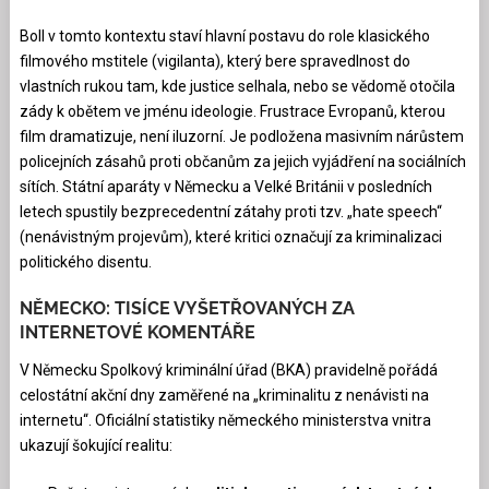
Boll v tomto kontextu staví hlavní postavu do role klasického
filmového mstitele (vigilanta), který bere spravedlnost do
vlastních rukou tam, kde justice selhala, nebo se vědomě otočila
zády k obětem ve jménu ideologie. Frustrace Evropanů, kterou
film dramatizuje, není iluzorní. Je podložena masivním nárůstem
policejních zásahů proti občanům za jejich vyjádření na sociálních
sítích. Státní aparáty v Německu a Velké Británii v posledních
letech spustily bezprecedentní zátahy proti tzv. „hate speech“
(nenávistným projevům), které kritici označují za kriminalizaci
politického disentu.
NĚMECKO: TISÍCE VYŠETŘOVANÝCH ZA
INTERNETOVÉ KOMENTÁŘE
V Německu Spolkový kriminální úřad (BKA) pravidelně pořádá
celostátní akční dny zaměřené na „kriminalitu z nenávisti na
internetu“. Oficiální statistiky německého ministerstva vnitra
ukazují šokující realitu: