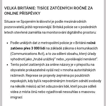
VELKÁ BRITÁNIE: TISÍCE ZATČENÝCH ROČNĚ ZA
ONLINE PŘÍSPĚVKY
Situace ve Spojeném království je podle mezinárodních
pozorovatelů ještě represivnější. Britská policie se v posledních
letech otevřeně zaměřila na monitorování digitálního prostoru:
Podle uniklých dat z metropolitní policie je v Británii
ročně
zatčeno přes 3 000 lidí
na základě zákona o komunikacích
(Communications Act), a to za sdílení obsahu, který úřady
vyhodnotí jako „hrubě urážlivý“ nebo „vyvolávající nenávist“.
Tento počet zatčených za online názory je v přepočtu na
obyvatele prokazatelně vyšší než v mnoha autoritářských
režimech. Represe se projevily zejména po pouličních
nepokojích, kdy byli k nepodmíněným trestům odnětí svobody
na několik měsíců až let odsuzováni lidé, kteří pouze sdíleli
videa z místa činů nebo vyjadřovali nesouhlas s masovou
imigrací.