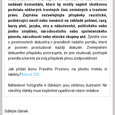
nedávali komentáře, které by mohly naplnit skutkovou
podstatu některých trestných činů zmíněných v trestním
právu. Zejména nezveřejňujte příspěvky rasistické,
podněcující násilí nebo nenávist na základě pohlaví, rasy,
barvy pleti, jazyka, víry a náboženství, politického nebo
jiného smýšlení, národnostního nebo společenského
původu, národnosti nebo etnické skupiny atd.
Zjistěte více
o povinnostech diskutéra v pravidlech našeho portálu, které
je povinen prostudovat každý diskutér. Zveřejněním
diskusního příspěvku potvrzujete, že jste studovali, pochopili
pravidla a berete za svůj příspěvek plnou zodpovědnost.
Jak přidat ikonu Pravého Prostoru na plochu mobilu či
tabletu?
Návod ZDE.
Náhledové fotografie k článkům jsou většinou ilustrační. Ne
všechny články musí explicitně vyjadřovat názor redakce.
Sdílejte článek: