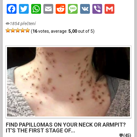
Facebook
Twitter
WhatsApp
Email
Reddit
Message
VK
Viber
Gmai
1854 přečtení
(
16
votes, average:
5,00
out of 5)
FIND PAPILLOMAS ON YOUR NECK OR ARMPIT?
IT'S THE FIRST STAGE OF...