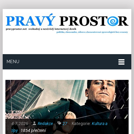
MENU
4.7.2026
Redakce
27
Kategorie:
Kultura a
tipy
1854 přečtení