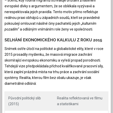
– scénu, kdy rodina migrantů schvaluje brutální znásilnění
evropské dívky s argumentem, že se oblékala vyzývavě a
nerespektovala jejich pravidla. Tento motiv přímo reflektuje
reálnou praxi obhájců u západních soudů, kteří se pravidelně
pokoušejí omlouvat násilné činy pachatelů jejich „
kulturním
pozadím
“ a odlišným vnímáním role ženy ve společnosti.
SELHÁNÍ EKONOMICKÉHO KALKULU Z ROKU 2015
Snímek ostře útočí na politické a globalistické elity, které v roce
2015 prosadily myšlenku, že masová imigrace zachrání
skomírající evropskou ekonomiku a vyřeší propad porodnosti.
Tehdejší vize předpokládala příchod kvalifikované pracovní síly,
která zaplní prázdná místa na trhu práce a zachrání sociální
systémy. Realita, kterou film bez obalu ukazuje, je však
diametrálně odlišná:
Původní politický slib
Realita reflektovaná ve filmu
(2015)
a statistikami