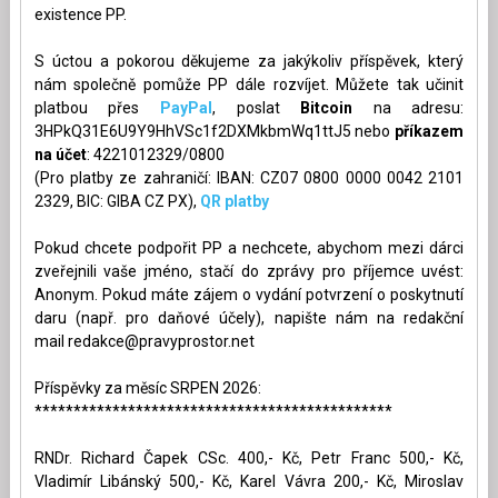
existence PP.
S úctou a pokorou děkujeme za jakýkoliv příspěvek, který
nám společně pomůže PP dále rozvíjet. Můžete tak učinit
platbou přes
PayPal
, poslat
Bitcoin
na adresu:
3HPkQ31E6U9Y9HhVSc1f2DXMkbmWq1ttJ5 nebo
příkazem
na účet
: 4221012329/0800
(Pro platby ze zahraničí: IBAN: CZ07 0800 0000 0042 2101
2329, BIC: GIBA CZ PX),
QR platby
Pokud chcete podpořit PP a nechcete, abychom mezi dárci
zveřejnili vaše jméno, stačí do zprávy pro příjemce uvést:
Anonym. Pokud máte zájem o vydání potvrzení o poskytnutí
daru (např. pro daňové účely), napište nám na redakční
mail
redakce@pravyprostor.net
Příspěvky za měsíc SRPEN 2026:
**********************************************
RNDr. Richard Čapek CSc. 400,- Kč, Petr Franc 500,- Kč,
Vladimír Libánský 500,- Kč, Karel Vávra 200,- Kč, Miroslav