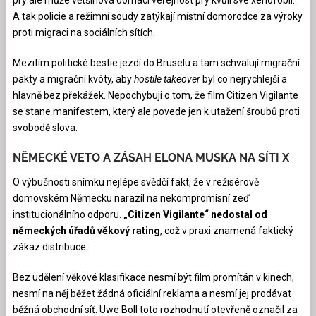
A tak policie a režimní soudy zatýkají místní domorodce za výroky
proti migraci na sociálních sítích.
Mezitím politické bestie jezdí do Bruselu a tam schvalují migrační
pakty a migrační kvóty, aby
hostile takeover
byl co nejrychlejší a
hlavně bez překážek. Nepochybuji o tom, že film Citizen Vigilante
se stane manifestem, který ale povede jen k utažení šroubů proti
svobodě slova.
NĚMECKÉ VETO A ZÁSAH ELONA MUSKA NA SÍTI X
O výbušnosti snímku nejlépe svědčí fakt, že v režisérově
domovském Německu narazil na nekompromisní zeď
institucionálního odporu.
„Citizen Vigilante“ nedostal od
německých úřadů věkový rating
, což v praxi znamená faktický
zákaz distribuce.
Bez udělení věkové klasifikace nesmí být film promítán v kinech,
nesmí na něj běžet žádná oficiální reklama a nesmí jej prodávat
běžná obchodní síť. Uwe Boll toto rozhodnutí otevřeně označil za