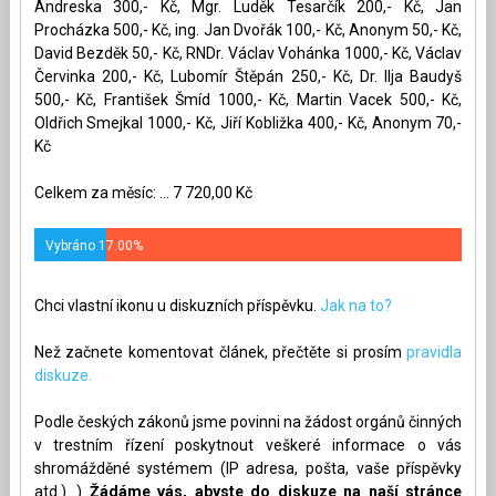
Andreska 300,- Kč, Mgr. Luděk Tesarčík 200,- Kč, Jan
Procházka 500,- Kč, ing. Jan Dvořák 100,- Kč, Anonym 50,- Kč,
David Bezděk 50,- Kč, RNDr. Václav Vohánka 1000,- Kč, Václav
Červinka 200,- Kč, Lubomír Štěpán 250,- Kč, Dr. Ilja Baudyš
500,- Kč, František Šmíd 1000,- Kč, Martin Vacek 500,- Kč,
Oldřich Smejkal 1000,- Kč, Jiří Kobližka 400,- Kč, Anonym 70,-
Kč
Celkem za měsíc: ... 7 720,00 Kč
Vybráno 17.00%
Chci vlastní ikonu u diskuzních příspěvku.
Jak na to?
Než začnete komentovat článek, přečtěte si prosím
pravidla
diskuze.
Podle českých zákonů jsme povinni na žádost orgánů činných
v trestním řízení poskytnout veškeré informace o vás
shromážděné systémem (IP adresa, pošta, vaše příspěvky
atd.). )
Žádáme vás, abyste do diskuze na naší stránce