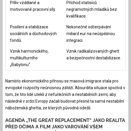
Příliv vzdělané a
Příchod statisíců
motivované pracovní síly.
negramotných mladíků bez
kvalifikace.
Posílení a stabilizace
Nekonečné odčerpávání
sociálních a důchodových
miliard eur na neúspěšnou
fondů.
integraci.
Vznik harmonického,
Vznik radikalizovaných ghett
multikulturního
a bezpečnostní destabilizace.
„Babylonu“.
Namísto ekonomického přínosu se masová imigrace stala pro
evropské rozpočty neúnosnou zátěží. Absurdita situace spočívá v
tom, že tito lidé utekli z nefunkčních a nestabilních zemí, aby
následně v srdci Evropy začali budovat přesně ta samá nestabilní
náboženská ghetta, ze kterých původně odešli.
AGENDA „THE GREAT REPLACEMENT“ JAKO REALITA
PŘED OČIMA A FILM JAKO VAROVÁNÍ VŠEM