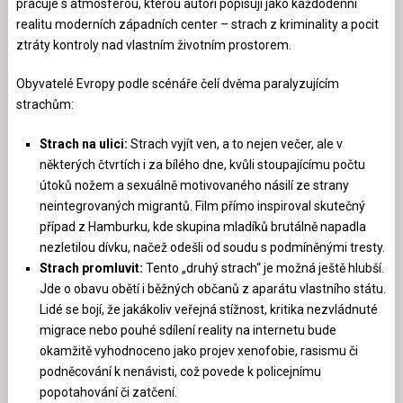
pracuje s atmosférou, kterou autoři popisují jako každodenní
realitu moderních západních center – strach z kriminality a pocit
ztráty kontroly nad vlastním životním prostorem.
Obyvatelé Evropy podle scénáře čelí dvěma paralyzujícím
strachům:
Strach na ulici:
Strach vyjít ven, a to nejen večer, ale v
některých čtvrtích i za bílého dne, kvůli stoupajícímu počtu
útoků nožem a sexuálně motivovaného násilí ze strany
neintegrovaných migrantů. Film přímo inspiroval skutečný
případ z Hamburku, kde skupina mladíků brutálně napadla
nezletilou dívku, načež odešli od soudu s podmíněnými tresty.
Strach promluvit:
Tento „druhý strach“ je možná ještě hlubší.
Jde o obavu obětí i běžných občanů z aparátu vlastního státu.
Lidé se bojí, že jakákoliv veřejná stížnost, kritika nezvládnuté
migrace nebo pouhé sdílení reality na internetu bude
okamžitě vyhodnoceno jako projev xenofobie, rasismu či
podněcování k nenávisti, což povede k policejnímu
popotahování či zatčení.