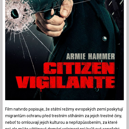
Film natvrdo popisuje, že státní režimy evropských zemí poskytují
migrantům ochranu před trestním stíháním za jejich trestné činy,
neboť to omlouvají jejich kulturou a nepřizpůsobením, za které
prý ale může většinová domácí veřejnost prý kvůli své xenofobii.