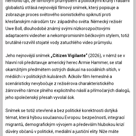
nemohlo ujít, že filmovým průmyslem a politickými kruhy i řadami
globalistů otřásá nejnovější filmový snímek, který popisuje a
zobrazuje proces světového sionistického spiknutí proti
křesťanským národům tzv. západního světa. Německý režisér
Uwe Boll, dlouhodobě známý svými nízkorozpočtovými
adaptacemi videoher a nekompromisním béčkovým stylem, totiž
brutálně rozvířil stojaté vody zatuchlého video průmyslu.
Jeho nejnovější snímek
„Citizen Vigilante“
(2026), v němž se v
hlavní roli představuje americký herec Armie Hammer, se stal
okamžitým předmětem ostrých diskusí na sociálních sítích, v
médiích i v politických kuloárech. Ačkoliv film řemeslně a
scenáristicky nevybočuje z režisérova charakteristického
žánrového rámce plného explicitního násilí a přímočarých dialogů,
jeho společenský přesah vyvolal šok.
Snímek se totiž otevřeně a bez politické korektnosti dotýká
témat, která hýbou současnou Evropou: bezpečností, integrací
migrantů, demografickým vývojem a především hlubokou krizí
důvěry občanů v politické, mediální a justiční elity. Níže máte