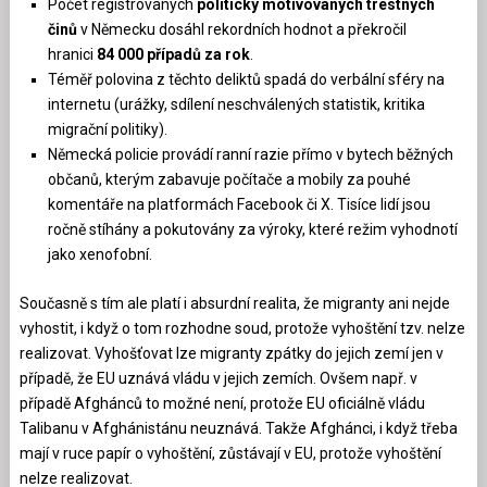
Počet registrovaných
politicky motivovaných trestných
činů
v Německu dosáhl rekordních hodnot a překročil
hranici
84 000 případů za rok
.
Téměř polovina z těchto deliktů spadá do verbální sféry na
internetu (urážky, sdílení neschválených statistik, kritika
migrační politiky).
Německá policie provádí ranní razie přímo v bytech běžných
občanů, kterým zabavuje počítače a mobily za pouhé
komentáře na platformách Facebook či X. Tisíce lidí jsou
ročně stíhány a pokutovány za výroky, které režim vyhodnotí
jako xenofobní.
Současně s tím ale platí i absurdní realita, že migranty ani nejde
vyhostit, i když o tom rozhodne soud, protože vyhoštění tzv. nelze
realizovat. Vyhošťovat lze migranty zpátky do jejich zemí jen v
případě, že EU uznává vládu v jejich zemích. Ovšem např. v
případě Afghánců to možné není, protože EU oficiálně vládu
Talibanu v Afghánistánu neuznává. Takže Afghánci, i když třeba
mají v ruce papír o vyhoštění, zůstávají v EU, protože vyhoštění
nelze realizovat.