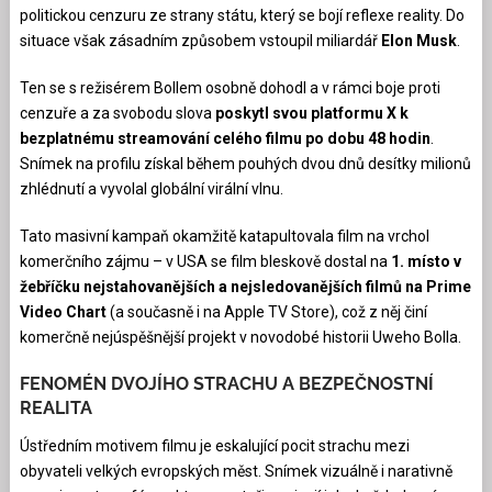
politickou cenzuru ze strany státu, který se bojí reflexe reality. Do
situace však zásadním způsobem vstoupil miliardář
Elon Musk
.
Ten se s režisérem Bollem osobně dohodl a v rámci boje proti
cenzuře a za svobodu slova
poskytl svou platformu X k
bezplatnému streamování celého filmu po dobu 48 hodin
.
Snímek na profilu získal během pouhých dvou dnů desítky milionů
zhlédnutí a vyvolal globální virální vlnu.
Tato masivní kampaň okamžitě katapultovala film na vrchol
komerčního zájmu – v USA se film bleskově dostal na
1. místo v
žebříčku nejstahovanějších a nejsledovanějších filmů na Prime
Video Chart
(a současně i na Apple TV Store), což z něj činí
komerčně nejúspěšnější projekt v novodobé historii Uweho Bolla.
FENOMÉN DVOJÍHO STRACHU A BEZPEČNOSTNÍ
REALITA
Ústředním motivem filmu je eskalující pocit strachu mezi
obyvateli velkých evropských měst. Snímek vizuálně i narativně