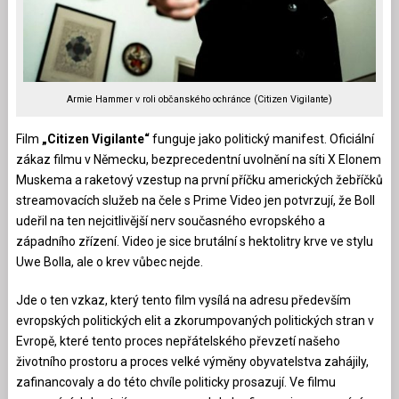
Armie Hammer v roli občanského ochránce (Citizen Vigilante)
Film
„Citizen Vigilante“
funguje jako politický manifest. Oficiální
zákaz filmu v Německu, bezprecedentní uvolnění na síti X Elonem
Muskema a raketový vzestup na první příčku amerických žebříčků
streamovacích služeb na čele s Prime Video jen potvrzují, že Boll
udeřil na ten nejcitlivější nerv současného evropského a
západního zřízení. Video je sice brutální s hektolitry krve ve stylu
Uwe Bolla, ale o krev vůbec nejde.
Jde o ten vzkaz, který tento film vysílá na adresu především
evropských politických elit a zkorumpovaných politických stran v
Evropě, které tento proces nepřátelského převzetí našeho
životního prostoru a proces velké výměny obyvatelstva zahájily,
zafinancovaly a do této chvíle politicky prosazují. Ve filmu