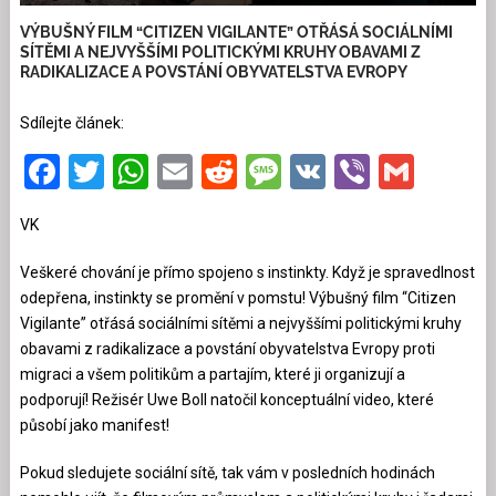
VÝBUŠNÝ FILM “CITIZEN VIGILANTE” OTŘÁSÁ SOCIÁLNÍMI
SÍTĚMI A NEJVYŠŠÍMI POLITICKÝMI KRUHY OBAVAMI Z
RADIKALIZACE A POVSTÁNÍ OBYVATELSTVA EVROPY
Sdílejte článek:
Facebook
Twitter
WhatsApp
Email
Reddit
Message
VK
Viber
Gmai
VK
Veškeré chování je přímo spojeno s instinkty. Když je spravedlnost
odepřena, instinkty se promění v pomstu! Výbušný film “Citizen
Vigilante” otřásá sociálními sítěmi a nejvyššími politickými kruhy
obavami z radikalizace a povstání obyvatelstva Evropy proti
migraci a všem politikům a partajím, které ji organizují a
podporují! Režisér Uwe Boll natočil konceptuální video, které
působí jako manifest!
Pokud sledujete sociální sítě, tak vám v posledních hodinách