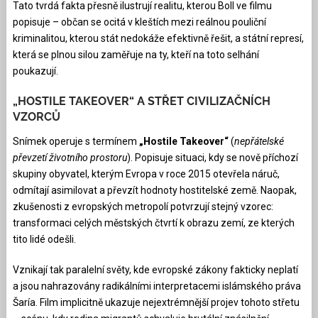
Tato tvrdá fakta přesně ilustrují realitu, kterou Boll ve filmu
popisuje – občan se ocitá v kleštích mezi reálnou pouliční
kriminalitou, kterou stát nedokáže efektivně řešit, a státní represí,
která se plnou silou zaměřuje na ty, kteří na toto selhání
poukazují.
„HOSTILE TAKEOVER“ A STŘET CIVILIZAČNÍCH
VZORCŮ
Snímek operuje s termínem
„Hostile Takeover“
(
nepřátelské
převzetí životního prostoru
). Popisuje situaci, kdy se nově příchozí
skupiny obyvatel, kterým Evropa v roce 2015 otevřela náruč,
odmítají asimilovat a převzít hodnoty hostitelské země. Naopak,
zkušenosti z evropských metropolí potvrzují stejný vzorec:
transformaci celých městských čtvrtí k obrazu zemí, ze kterých
tito lidé odešli.
Vznikají tak paralelní světy, kde evropské zákony fakticky neplatí
a jsou nahrazovány radikálními interpretacemi islámského práva
Šaría. Film implicitně ukazuje nejextrémnější projev tohoto střetu