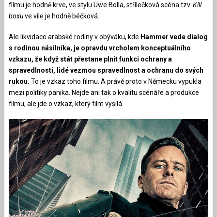
filmu je hodně krve, ve stylu Uwe Bolla, střílečková scéna tzv.
Kill
boxu
ve vile je hodně béčková.
Ale likvidace arabské rodiny v obýváku, kde
Hammer vede dialog
s rodinou násilníka, je opravdu vrcholem konceptuálního
vzkazu, že když stát přestane plnit funkci ochrany a
spravedlnosti, lidé vezmou spravedlnost a ochranu do svých
rukou.
To je vzkaz toho filmu. A právě proto v Německu vypukla
mezi politiky panika. Nejde ani tak o kvalitu scénáře a produkce
filmu, ale jde o vzkaz, který film vysílá.