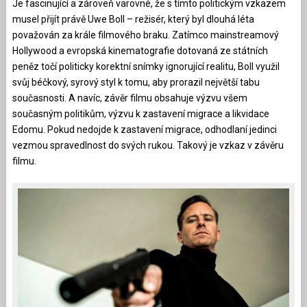
Je fascinující a zároveň varovné, že s tímto politickým vzkazem
musel přijít právě Uwe Boll – režisér, který byl dlouhá léta
považován za krále filmového braku. Zatímco mainstreamový
Hollywood a evropská kinematografie dotovaná ze státních
peněz točí politicky korektní snímky ignorující realitu, Boll využil
svůj béčkový, syrový styl k tomu, aby prorazil největší tabu
současnosti. A navíc, závěr filmu obsahuje výzvu všem
současným politikům, výzvu k zastavení migrace a likvidace
Edomu. Pokud nedojde k zastavení migrace, odhodlaní jedinci
vezmou spravedlnost do svých rukou. Takový je vzkaz v závěru
filmu.