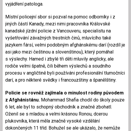
vyjádření patologa.
Místní policejní sbor si pozval na pomoc odborníky i z
jiných částí Kanady, mezi nimi pracovníka Královské
kanadské jízdní policie z Vancouveru, specialistu na
vyšetřování závažných trestních činů, mluvícího také
jazykem fársí, velmi podobným afghánskému darí (rozdíl je
asi jako mezi češtinou a slovenštinou), který pomáhal
s výslechy. Hamed i zbylé tři děti mluvily anglicky, ale
rodiče velmi špatně, čili během výslechů a soudního
procesu v angličtině byli používáni profesionální tlumočníci
darí, a pro některé svědky i francouzštiny a španělštiny.
Policie se rovněž zajímala o minulost rodiny původem
z Afghánistánu.
Mohammad Shafia chodil do školy pouze
6 let, ale byl to schopný obchodník a značně zbohatl.
Oženil se s mladou a velmi krásnou Ronou, dcerou
plukovníka, která měla značně vysoké vzdělání
dokončených 11 tříd. Bohužel se ale ukázalo, že nemůže