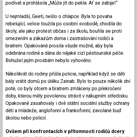
podívat a prohlásila „Může jít do pekla. Ať se zabije!“
U nejmladší, Geeti, nešlo o chlapce. Byla to povaha
rebelující, velice toužila po osobní svobodě, chodila do
školy, ale jako protest občas i za školu, bouřila se proti
omezením a zákazům doma i zastrašování rodiči a
bratrem. Opakovaně prosila všude možně, aby byla
odebrána rodině a dána do nějaké cizí pěstounské péče.
Bohužel jejím prosbám nebylo vyhověno.
Několikrát do rodiny přišla policie, například když se děti
bály vrátit domů po útěku Zainab. Bylo to pouze několik dní
poté, co byly otcem a bratrem zmláceny po překročení
doby, kterou měly povolenou strávit v nákupním středisku.
Opakovaně zasahovaly i dvě státní sociální služby ochrany
dětí a mládeže, anglofonní a frankofonní, zavolané buď
školou nebo policií.
Ovšem při konfrontacích v přítomnosti rodičů dcery