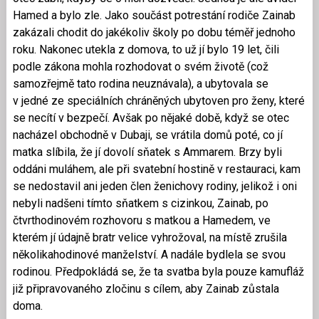
Hamed a bylo zle. Jako součást potrestání rodiče Zainab
zakázali chodit do jakékoliv školy po dobu téměř jednoho
roku. Nakonec utekla z domova, to už jí bylo 19 let, čili
podle zákona mohla rozhodovat o svém životě (což
samozřejmě tato rodina neuznávala), a ubytovala se
v jedné ze speciálních chráněných ubytoven pro ženy, které
se necítí v bezpečí. Avšak po nějaké době, když se otec
nacházel obchodně v Dubaji, se vrátila domů poté, co jí
matka slíbila, že jí dovolí sňatek s Ammarem. Brzy byli
oddáni muláhem, ale při svatební hostině v restauraci, kam
se nedostavil ani jeden člen ženichovy rodiny, jelikož i oni
nebyli nadšeni tímto sňatkem s cizinkou, Zainab, po
čtvrthodinovém rozhovoru s matkou a Hamedem, ve
kterém jí údajně bratr velice vyhrožoval, na místě zrušila
několikahodinové manželství. A nadále bydlela se svou
rodinou. Předpokládá se, že ta svatba byla pouze kamufláž
již připravovaného zločinu s cílem, aby Zainab zůstala
doma.