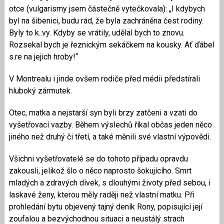
otce (vulgarismy jsem částečně vytečkovala): „I kdybych
byl na šibenici, budu rád, že byla zachráněna čest rodiny.
Byly to k..vy. Kdyby se vrátily, udělal bych to znovu.
Rozsekal bych je řeznickým sekáčkem na kousky. Ať ďábel
s.re na jejich hroby!“
V Montrealu i jinde ovšem rodiče před médii předstírali
hluboký zármutek.
Otec, matka a nejstarší syn byli brzy zatčeni a vzati do
vyšetřovací vazby. Během výslechů říkal občas jeden něco
jiného než druhý či třetí, a také měnili své vlastní výpovědi.
Všichni vyšetřovatelé se do tohoto případu opravdu
zakousli, jelikož šlo o něco naprosto šokujícího. Smrt
mladých a zdravých dívek, s dlouhými životy před sebou, i
laskavé ženy, kterou měly raději než vlastní matku. Při
prohledání bytu objevený tajný deník Rony, popisující její
zoufalou a bezvýchodnou situaci a neustálý strach