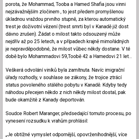
porota, že Mohammad, Tooba a Hamed Shafia jsou vinni
nejzávažnějším zločinem , to jest předem promyšlenou
úkladnou vraždou prvního stupně, za kterou automatický
trest je doživotní vězení (trest smrti byl v Kanadě již dost
dávno zrušen). Žádat o milost takto odsouzený může
nejdřív až po 25 letech, a v případech krajně mimořádných
je nepravděpodobné, že milost vůbec někdy dostane. V té
době bylo Mohammadovi 59,Toobě 42 a Hamedovi 21 let…
Veškerá odvolání viníků byla zamítnuta. Navíc imigrační
úřady rozhodly, v souhlase se zákony, že trojice ztrácí
status povoleného stálého pobytu v Kanadě. Kdyby tedy
náhodou přecejen někdo z nich někdy milost dostal, pak
bude okamžitě z Kanady deportován.
Soudce Robert Maranger, předsedající tomuto procesu, po
vynesení rozsudku k vrahům prohlásil:
„
Je obtížné vymyslet odpornější, opovrženíhodnější, více