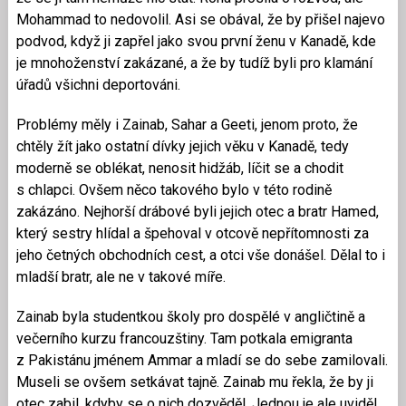
Mohammad to nedovolil. Asi se obával, že by přišel najevo
podvod, když ji zapřel jako svou první ženu v Kanadě, kde
je mnohoženství zakázané, a že by tudíž byli pro klamání
úřadů všichni deportováni.
Problémy měly i Zainab, Sahar a Geeti, jenom proto, že
chtěly žít jako ostatní dívky jejich věku v Kanadě, tedy
moderně se oblékat, nenosit hidžáb, líčit se a chodit
s chlapci. Ovšem něco takového bylo v této rodině
zakázáno. Nejhorší drábové byli jejich otec a bratr Hamed,
který sestry hlídal a špehoval v otcově nepřítomnosti za
jeho četných obchodních cest, a otci vše donášel. Dělal to i
mladší bratr, ale ne v takové míře.
Zainab byla studentkou školy pro dospělé v angličtině a
večerního kurzu francouzštiny. Tam potkala emigranta
z Pakistánu jménem Ammar a mladí se do sebe zamilovali.
Museli se ovšem setkávat tajně. Zainab mu řekla, že by ji
otec zabil, kdyby se o nich dozvěděl. Jednou je ale uviděl