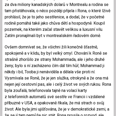
za dva miliony kanadských dolarů v Montrealu a rodina se
tam přistěhovala; o něco později přijela i Rona, o které lživě
prohlásil, že je to jeho sestřenice, a dodal, že v početné
rodině pomáhá také jako chůva dětí a hospodyně. Koupil
pozemek, na kterém začal stavět velikou a luxusní vilu.
Zatím pronajímali byt v montrealském řadovém domě.
Ovšem domnívat se, že všichni žili konečně šťastně,
spokojeně a v klidu, by byl velký omyl. Chování k Roně se
strašně zhoršilo ze strany Mohammada, ale i jeho druhé
ženy; bylo s ní zacházeno čím dál tím hůř, Mohammad ji
někdy i bil, Tooba ji nenáviděla a dělala vše proti ní.
Vysmívala se Roně, že je jen služka, otrokyně a že ona má
nejen její cestovní pas, ale i celý život ve svých rukou. Rona
byla zoufalá, telefonovala tajně na volací karty
z telefonních automatů své sestře ve Francii i vzdálené
příbuzné v USA, a opakovaně říkala, že má strach o svůj
život. Ale byla jimi ujišťována, že je v demokratické zemi, a
že se jí tam nemůže nic stát. Rona prosila o rozvod, ale