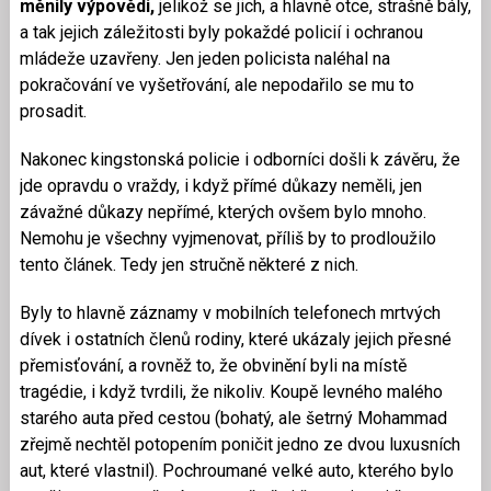
měnily výpovědi,
jelikož se jich, a hlavně otce, strašně bály,
a tak jejich záležitosti byly pokaždé policií i ochranou
mládeže uzavřeny. Jen jeden policista naléhal na
pokračování ve vyšetřování, ale nepodařilo se mu to
prosadit.
Nakonec kingstonská policie i odborníci došli k závěru, že
jde opravdu o vraždy, i když přímé důkazy neměli, jen
závažné důkazy nepřímé, kterých ovšem bylo mnoho.
Nemohu je všechny vyjmenovat, příliš by to prodloužilo
tento článek. Tedy jen stručně některé z nich.
Byly to hlavně záznamy v mobilních telefonech mrtvých
dívek i ostatních členů rodiny, které ukázaly jejich přesné
přemisťování, a rovněž to, že obvinění byli na místě
tragédie, i když tvrdili, že nikoliv. Koupě levného malého
starého auta před cestou (bohatý, ale šetrný Mohammad
zřejmě nechtěl potopením poničit jedno ze dvou luxusních
aut, které vlastnil). Pochroumané velké auto, kterého bylo