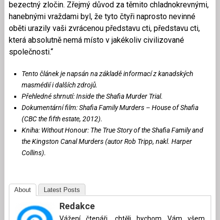
bezectný zločin. Zřejmý důvod za těmito chladnokrevnými,
hanebnými vraždami byl, že tyto čtyři naprosto nevinné
oběti urazily vaši zvrácenou představu cti, představu cti,
která absolutně nemá místo v jakékoliv civilizované
společnosti.“
Tento článek je napsán na základě informací z kanadských
masmédií i dalších zdrojů.
Přehledné shrnutí:
Inside the Shafia Murder Trial.
Dokumentární film:
Shafia Family Murders – House of Shafia
(CBC the fifth estate, 2012).
Kniha:
Without Honour: The True Story of the Shafia Family and
the Kingston Canal Murders (autor Rob Tripp, nakl. Harper
Collins).
About
Latest Posts
Redakce
Vážení čtenáři, chtěli bychom Vám všem