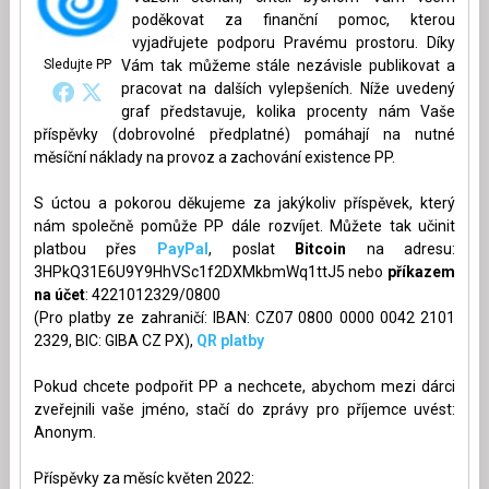
poděkovat za finanční pomoc, kterou
vyjadřujete podporu Pravému prostoru. Díky
Sledujte PP
Vám tak můžeme stále nezávisle publikovat a
pracovat na dalších vylepšeních. Níže uvedený
graf představuje, kolika procenty nám Vaše
příspěvky (dobrovolné předplatné) pomáhají na nutné
měsíční náklady na provoz a zachování existence PP.
S úctou a pokorou děkujeme za jakýkoliv příspěvek, který
nám společně pomůže PP dále rozvíjet. Můžete tak učinit
platbou přes
PayPal
, poslat
Bitcoin
na adresu:
3HPkQ31E6U9Y9HhVSc1f2DXMkbmWq1ttJ5 nebo
příkazem
na účet
: 4221012329/0800
(Pro platby ze zahraničí: IBAN: CZ07 0800 0000 0042 2101
2329, BIC: GIBA CZ PX),
QR platby
Pokud chcete podpořit PP a nechcete, abychom mezi dárci
zveřejnili vaše jméno, stačí do zprávy pro příjemce uvést:
Anonym.
Příspěvky za měsíc květen 2022: