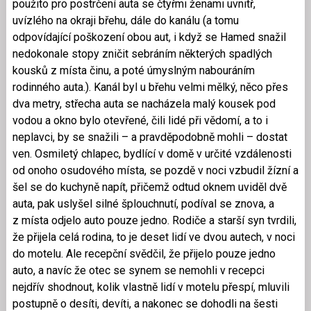
použito pro postrčení auta se čtyřmi ženami uvnitř,
uvízlého na okraji břehu, dále do kanálu (a tomu
odpovídající poškození obou aut, i když se Hamed snažil
nedokonale stopy zničit sebráním některých spadlých
kousků z místa činu, a poté úmyslným nabouráním
rodinného auta.). Kanál byl u břehu velmi mělký, něco přes
dva metry, střecha auta se nacházela malý kousek pod
vodou a okno bylo otevřené, čili lidé při vědomí, a to i
neplavci, by se snažili – a pravděpodobně mohli – dostat
ven. Osmiletý chlapec, bydlící v domě v určité vzdálenosti
od onoho osudového místa, se pozdě v noci vzbudil žízní a
šel se do kuchyně napít, přičemž odtud oknem uviděl dvě
auta, pak uslyšel silné šplouchnutí, podíval se znova, a
z místa odjelo auto pouze jedno. Rodiče a starší syn tvrdili,
že přijela celá rodina, to je deset lidí ve dvou autech, v noci
do motelu. Ale recepční svědčil, že přijelo pouze jedno
auto, a navíc že otec se synem se nemohli v recepci
nejdřív shodnout, kolik vlastně lidí v motelu přespí, mluvili
postupně o desíti, devíti, a nakonec se dohodli na šesti