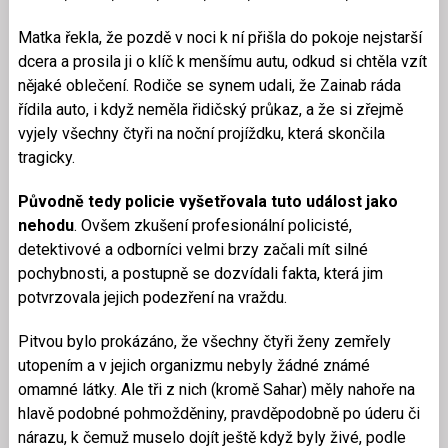
Matka řekla, že pozdě v noci k ní přišla do pokoje nejstarší
dcera a prosila ji o klíč k menšímu autu, odkud si chtěla vzít
nějaké oblečení. Rodiče se synem udali, že Zainab ráda
řídila auto, i když neměla řidičský průkaz, a že si zřejmě
vyjely všechny čtyři na noční projíždku, která skončila
tragicky.
Původně tedy policie vyšetřovala tuto událost jako
nehodu
. Ovšem zkušení profesionální policisté,
detektivové a odborníci velmi brzy začali mít silné
pochybnosti, a postupně se dozvídali fakta, která jim
potvrzovala jejich podezření na vraždu.
Pitvou bylo prokázáno, že všechny čtyři ženy zemřely
utopením a v jejich organizmu nebyly žádné známé
omamné látky. Ale tři z nich (kromě Sahar) měly nahoře na
hlavě podobné pohmožděniny, pravděpodobně po úderu či
nárazu, k čemuž muselo dojít ještě když byly živé, podle