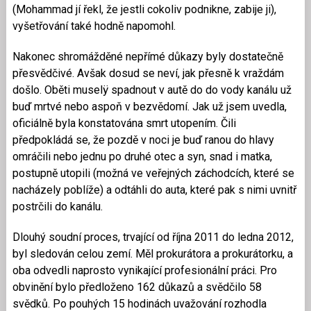
(Mohammad jí řekl, že jestli cokoliv podnikne, zabije ji),
vyšetřování také hodně napomohl.
Nakonec shromážděné nepřímé důkazy byly dostatečně
přesvědčivé. Avšak dosud se neví, jak přesně k vraždám
došlo. Oběti muselÿ spadnout v autě do do vody kanálu už
buď mrtvé nebo aspoň v bezvědomí. Jak už jsem uvedla,
oficiálně byla konstatována smrt utopením. Čili
předpokládá se, že pozdě v noci je buď ranou do hlavy
omráčili nebo jednu po druhé otec a syn, snad i matka,
postupně utopili (možná ve veřejných záchodcích, které se
nacházely poblíže) a odtáhli do auta, které pak s nimi uvnitř
postrčili do kanálu.
Dlouhý soudní proces, trvající od října 2011 do ledna 2012,
byl sledován celou zemí. Měl prokurátora a prokurátorku, a
oba odvedli naprosto vynikající profesionální práci. Pro
obvinění bylo předloženo 162 důkazů a svědčilo 58
svědků. Po pouhých 15 hodinách uvažování rozhodla