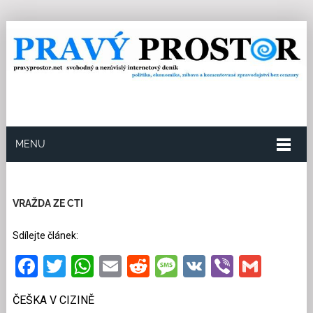
MENU
17.12.2021
Redakce
0
Kategorie:
Exklusivně pro
PP
,
Multikulturní soužití
14 přečtení
VRAŽDA ZE CTI
Sdílejte článek:
Facebook
Twitter
WhatsApp
Email
Reddit
Message
VK
Viber
Gmai
ČEŠKA V CIZINĚ