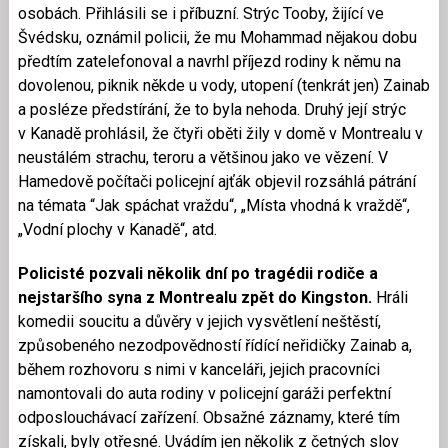
osobách. Přihlásili se i příbuzní. Strýc Tooby, žijící ve
Švédsku, oznámil policii, že mu Mohammad nějakou dobu
předtím zatelefonoval a navrhl příjezd rodiny k němu na
dovolenou, piknik někde u vody, utopení (tenkrát jen) Zainab
a posléze předstírání, že to byla nehoda. Druhý její strýc
v Kanadě prohlásil, že čtyři oběti žily v domě v Montrealu v
neustálém strachu, teroru a většinou jako ve vězení. V
Hamedově počítači policejní ajťák objevil rozsáhlá pátrání
na témata “Jak spáchat vraždu“, „Místa vhodná k vraždě“,
„Vodní plochy v Kanadě“, atd.
Policisté pozvali několik dní po tragédii rodiče a
nejstaršího syna z Montrealu zpět do Kingston.
Hráli
komedii soucitu a důvěry v jejich vysvětlení neštěstí,
způsobeného nezodpovědností řídící neřidičky Zainab a,
během rozhovoru s nimi v kanceláři, jejich pracovníci
namontovali do auta rodiny v policejní garáži perfektní
odposlouchávací zařízení. Obsažné záznamy, které tím
získali, byly otřesné. Uvádím jen několik z četných slov