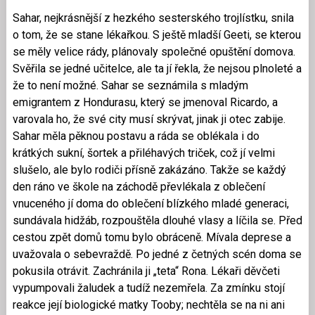
Sahar, nejkrásnější z hezkého sesterského trojlístku, snila
o tom, že se stane lékařkou. S ještě mladší Geeti, se kterou
se měly velice rády, plánovaly společné opuštění domova.
Svěřila se jedné učitelce, ale ta jí řekla, že nejsou plnoleté a
že to není možné. Sahar se seznámila s mladým
emigrantem z Hondurasu, který se jmenoval Ricardo, a
varovala ho, že své city musí skrývat, jinak ji otec zabije.
Sahar měla pěknou postavu a ráda se oblékala i do
krátkých sukní, šortek a přiléhavých triček, což jí velmi
slušelo, ale bylo rodiči přísně zakázáno. Takže se každý
den ráno ve škole na záchodě převlékala z oblečení
vnuceného jí doma do oblečení blízkého mladé generaci,
sundávala hidžáb, rozpouštěla dlouhé vlasy a líčila se. Před
cestou zpět domů tomu bylo obráceně. Mívala deprese a
uvažovala o sebevraždě. Po jedné z četných scén doma se
pokusila otrávit. Zachránila ji „teta“ Rona. Lékaři děvčeti
vypumpovali žaludek a tudíž nezemřela. Za zmínku stojí
reakce její biologické matky Tooby; nechtěla se na ni ani