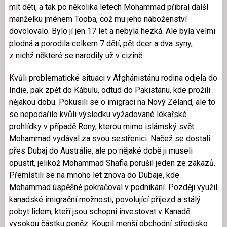
mít děti, a tak po několika letech Mohammad přibral další
manželku jménem Tooba, což mu jeho náboženství
dovolovalo. Bylo jí jen 17 let a nebyla hezká. Ale byla velmi
plodná a porodila celkem 7 dětí, pět dcer a dva syny,
z nichž některé se narodily už v cizině.
Kvůli problematické situaci v Afghánistánu rodina odjela do
Indie, pak zpět do Kábulu, odtud do Pakistánu, kde prožili
nějakou dobu. Pokusili se o imigraci na Nový Zéland, ale to
se nepodařilo kvůli výsledku vyžadované lékařské
prohlídky v případě Rony, kterou mimo islámský svět
Mohammad vydával za svou sestřenici. Načež se dostali
přes Dubaj do Austrálie, ale po nějaké době ji museli
opustit, jelikož Mohammad Shafia porušil jeden ze zákazů.
Přemístili se na mnoho let znova do Dubaje, kde
Mohammad úspěšně pokračoval v podnikání. Později využil
kanadské imigrační možnosti, povolující příjezd a stálý
pobyt lidem, kteří jsou schopni investovat v Kanadě
vysokou částku peněz. Koupil menší obchodní středisko