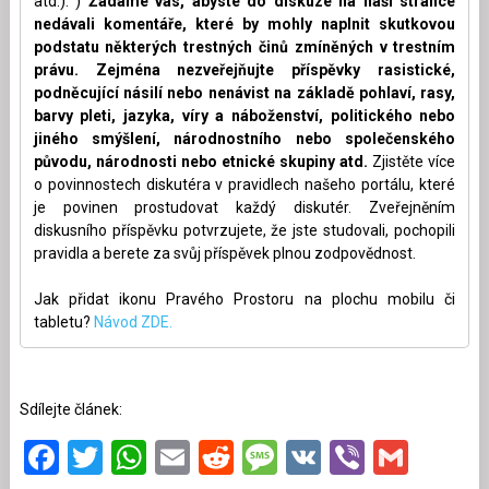
atd.). )
Žádáme vás, abyste do diskuze na naší stránce
nedávali komentáře, které by mohly naplnit skutkovou
podstatu některých trestných činů zmíněných v trestním
právu. Zejména nezveřejňujte příspěvky rasistické,
podněcující násilí nebo nenávist na základě pohlaví, rasy,
barvy pleti, jazyka, víry a náboženství, politického nebo
jiného smýšlení, národnostního nebo společenského
původu, národnosti nebo etnické skupiny atd.
Zjistěte více
o povinnostech diskutéra v pravidlech našeho portálu, které
je povinen prostudovat každý diskutér. Zveřejněním
diskusního příspěvku potvrzujete, že jste studovali, pochopili
pravidla a berete za svůj příspěvek plnou zodpovědnost.
Jak přidat ikonu Pravého Prostoru na plochu mobilu či
tabletu?
Návod ZDE.
Sdílejte článek:
Facebook
Twitter
WhatsApp
Email
Reddit
Message
VK
Viber
Gmai