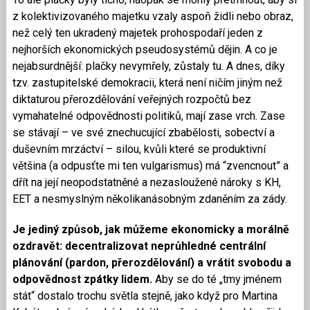
z kolektivizovaného majetku vzaly aspoň židli nebo obraz,
než celý ten ukradený majetek prohospodaří jeden z
nejhorších ekonomických pseudosystémů dějin. A co je
nejabsurdnější: plačky nevymřely, zůstaly tu. A dnes, díky
tzv. zastupitelské demokracii, která není ničím jiným než
diktaturou přerozdělování veřejných rozpočtů bez
vymahatelné odpovědnosti politiků, mají zase vrch. Zase
se stávají – ve své znechucující zbabělosti, sobectví a
duševním mrzáctví – silou, kvůli které se produktivní
většina (a odpusťte mi ten vulgarismus) má “zvencnout” a
dřít na její neopodstatněné a nezasloužené nároky s KH,
EET a nesmyslným několikanásobným zdaněním za zády.
Je jediný způsob, jak můžeme ekonomicky a morálně
ozdravět: decentralizovat neprůhledné centrální
plánování (pardon, přerozdělování) a vrátit svobodu a
odpovědnost zpátky lidem.
Aby se do té „tmy jménem
stát“ dostalo trochu světla stejně, jako když pro Martina