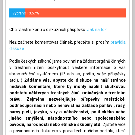
Vybráno 13.57%
Chci vlastní ikonu u diskuzních příspěvku.
Jak na to?
Než začnete komentovat článek, přečtěte si prosím
pravidla
diskuze.
Podle českých zákonů jsme povinni na žádost orgánů činných
v trestním řízení poskytnout veškeré informace o vás
shromážděné systémem (IP adresa, pošta, vaše příspěvky
atd.). )
Žádáme vás, abyste do diskuze na naší stránce
nedávali komentáře, které by mohly naplnit skutkovou
podstatu některých trestných činů zmíněných v trestním
právu. Zejména nezveřejňujte příspěvky rasistické,
podněcující násilí nebo nenávist na základě pohlaví, rasy,
barvy pleti, jazyka, víry a náboženství, politického nebo
jiného smýšlení, národnostního nebo společenského
původu, národnosti nebo etnické skupiny atd.
Zjistěte více
o povinnostech diskutéra v pravidlech našeho portálu, které