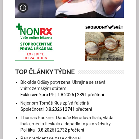
TOP ČLÁNKY TÝDNE
Blokáda Oděsy potvrzena. Ukrajina se stává
vnitrozemským státem
Exklusivně pro PP | 1.8.2026 | 2891 přečtení
Nejenom Tomáš Klus zpívá falešně
Společnost | 3.8.2026 | 2741 přečtení
Thomas Paukner: Danuše Nerudová lhala, vláda
lhala, média tleskala a dopadlo to jako vždycky
Politika | 3.8.2026 | 2732 přečtení
Pan prezident se zase odkopal