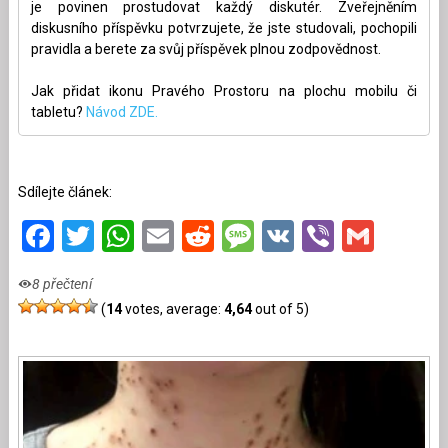
je povinen prostudovat každý diskutér. Zveřejněním
diskusního příspěvku potvrzujete, že jste studovali, pochopili
pravidla a berete za svůj příspěvek plnou zodpovědnost.
Jak přidat ikonu Pravého Prostoru na plochu mobilu či
tabletu?
Návod ZDE.
Sdílejte článek:
Facebook
Twitter
WhatsApp
Email
Reddit
Message
VK
Viber
Gmai
8 přečtení
(
14
votes, average:
4,64
out of 5)