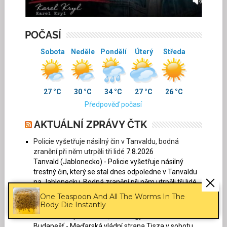
POČASÍ
Sobota
Neděle
Pondělí
Úterý
Středa
27 °C
30 °C
34 °C
27 °C
26 °C
Předpověď počasí
AKTUÁLNÍ ZPRÁVY ČTK
Policie vyšetřuje násilný čin v Tanvaldu, bodná
zranění při něm utrpěli tři lidé
7.8.2026
Tanvald (Jablonecko) - Policie vyšetřuje násilný
trestný čin, který se stal dnes odpoledne v Tanvaldu
na Jablonecku. Bodná zranění při něm utrpěli tři lidé,
z toho dva muži a jedna žena. Dva zranění jsou...
One Teaspoon And All The Worms In The
Body Die Instantly
Maďarská vládní strana v sobotu rozhodne o
uchazeči na prezidenta, řekl Magyar
7.8.2026
Budapešť - Maďarská vládní strana Tisza v sobotu