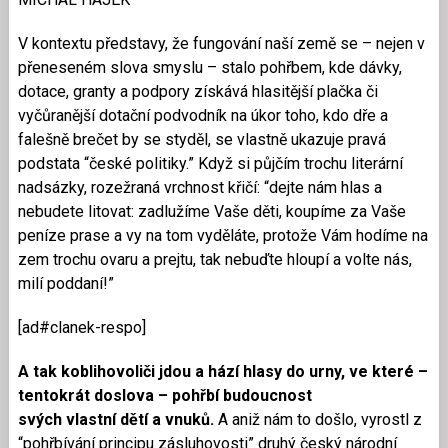
V kontextu představy, že fungování naší země se – nejen v
přeneseném slova smyslu – stalo pohřbem, kde dávky,
dotace, granty a podpory získává hlasitější plačka či
vyčůranější dotační podvodník na úkor toho, kdo dře a
falešně brečet by se styděl, se vlastně ukazuje pravá
podstata “české politiky.” Když si půjčím trochu literární
nadsázky, rozežraná vrchnost křičí: “dejte nám hlas a
nebudete litovat: zadlužíme Vaše děti, koupíme za Vaše
peníze prase a vy na tom vyděláte, protože Vám hodíme na
zem trochu ovaru a prejtu, tak nebuďte hloupí a volte nás,
milí poddaní!”
[ad#clanek-respo]
A tak koblihovoliči jdou a hází hlasy do urny, ve které –
tentokrát doslova – pohřbí budoucnost
svých vlastní dětí a vnuků.
A aniž nám to došlo, vyrostl z
“pohřbívání principu zásluhovosti” druhý český národní