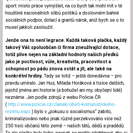
sport: místo práce vymýšlet, na co bych tak mohl mít v té
houštině iracionálních slibů politiků a doslovném bahně
sociálních podpor, dotací a grantů nárok, aniž bych se o to
musel jakkoli zasloužit.
Jenže ona to není legrace. Každá taková plačka, každý
takový Váš spoluobčan či firma zneužívající dotace,
totiž plive nejen na základní hodnoty našich předků
jako je poctivost, vůle, kreativita, pracovitost a
schopnost po pádu znova vstát a jít, ale také na
konkrétní hrdiny.
Tady se totiž – ještě donedávna – pro
pravdu umíralo. Jan Hus, Milada Horáková a tisíce dalších,
jejichž jména ani historie (a bohužel ani my, obyčejní lidé)
neznáme. Jen podle zdrojů z webu Policie ČR
(
http://www.policie.cz/clanek/obeti-komunistickeho-
rezimu.aspx
) bylo v „pokusu o socialismus“ zabito,
kriminalizováno nebo jinak různě perzekvováno více než
250 tisíc občanů této země – našich tátů, dědů a pradědů.
To ale plačky byly ticho, naopak se mohly přetrhnout, aby si