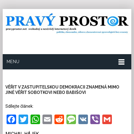
MENU
22.9.2017
Redakce
0
Kategorie:
Společnost
8
přečtení
VĚŘIT V ZASTUPITELSKOU DEMOKRACII ZNAMENÁ MIMO
JINÉ VĚŘIT SOBOTKOVI NEBO BABIŠOVI
Sdílejte článek:
Facebook
Twitter
WhatsApp
Email
Reddit
Message
VK
Viber
Gmai
MICHAL HÁJEK