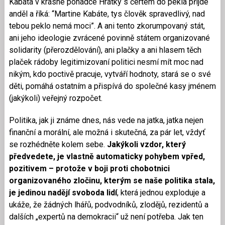
Kabáta v krásné pohádce Hrátky s čertem do pekla přijde
anděl a říká: “Martine Kabáte, tys člověk spravedlivý, nad
tebou peklo nemá moci”. A
ani tento zkorumpovaný stát,
ani jeho ideologie zvrácené povinně státem organizované
solidarity (přerozdělování), ani plačky a ani hlasem těch
plaček rádoby legitimizovaní politici nesmí mít moc nad
nikým, kdo poctivě pracuje, vytváří hodnoty, stará se o své
děti, pomáhá ostatním a přispívá do společné kasy jménem
(jakýkoli) veřejný rozpočet.
Politika, jak ji známe dnes, nás vede na jatka, jatka nejen
finanční a morální, ale možná i skutečná, za pár let, vždyť
se rozhédněte kolem sebe.
Jakýkoli vzdor, který
předvedete, je vlastně automaticky pohybem vpřed,
pozitivem – protože v boji proti chobotnici
organizovaného zločinu, kterým se naše politika stala,
je jedinou nadějí svoboda lidí
, která jednou exploduje a
ukáže, že žádných lhářů, podvodníků, zlodějů, rezidentů a
dalších „expertů na demokracii“ už není potřeba. Jak ten