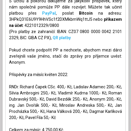
S úctou a pokorou děkujeme za jakýkoliv příspěvek, který
nám společně pomůže PP dále rozvíjet. Můžete tak učinit
platbou přes
PayPal
, poslat
Bitcoin
na adresu:
3HPkQ31E6U9Y9HhVSc1f2DXMkbmWq1ttJ5 nebo
příkazem
na účet
: 4221012329/0800
(Pro platby ze zahraničí: IBAN: CZ07 0800 0000 0042 2101
2329, BIC: GIBA CZ PX),
QR platby
Pokud chcete podpořit PP a nechcete, abychom mezi dárci
zveřejnili vaše jméno, stačí do zprávy pro příjemce uvést:
Anonym.
Příspěvky za měsíc květen 2022:
RNDr. Richard Čapek CSc. 400,- Kč, Ladislav Adamec 200,- Kč,
Silvia Ambrogini 250,- Kč, Vladimír Kudrna 1000,- Kč, Roman
Dubravský 500,- Kč, David Bezděk 250,- Kč, Anonym 200,- Kč,
ing. Jan Dvořák 500,- Kč, Miroslav Andreska 500,- Kč, Jan
Procházka 500,- Kč, Hana Válková 200,- Kč, Dagmar Karlíková
200,- Kč, Pavel Fila 50,- Kč
Celkem za měsíc: 4 750,00 Kč