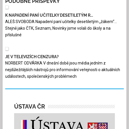
PODOBNÉ PŘÍSPĚVKY
K NAPADENÍ PANÍ UČITELKY DESETILETÝM R...
ALEŠ SVOBODA Napadení paní učitelky desetiletým „žákem“…
Stejně jako ČTK, Seznam, Novinky jsme volali do školy a na
příslušné
JE V TELEVIZÍCH CENZURA?
NORBERT ODVÁRKA V dnešní době jsou média jedním z
nejdůležitějších nástrojů pro informování veřejnosti o aktuálních
událostech, společenských problémech
ÚSTAVA ČR