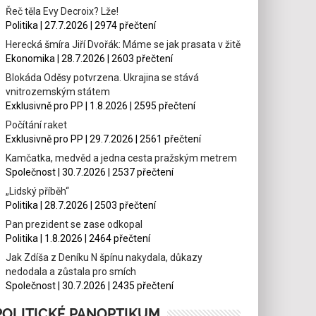
Řeč těla Evy Decroix? Lže!
Politika | 27.7.2026 | 2974 přečtení
Herecká šmíra Jiří Dvořák: Máme se jak prasata v žitě
Ekonomika | 28.7.2026 | 2603 přečtení
Blokáda Oděsy potvrzena. Ukrajina se stává
vnitrozemským státem
Exklusivně pro PP | 1.8.2026 | 2595 přečtení
Počítání raket
Exklusivně pro PP | 29.7.2026 | 2561 přečtení
Kamčatka, medvěd a jedna cesta pražským metrem
Společnost | 30.7.2026 | 2537 přečtení
„Lidský příběh“
Politika | 28.7.2026 | 2503 přečtení
Pan prezident se zase odkopal
Politika | 1.8.2026 | 2464 přečtení
Jak Zdíša z Deníku N špínu nakydala, důkazy
nedodala a zůstala pro smích
Společnost | 30.7.2026 | 2435 přečtení
POLITICKÉ PANOPTIKUM