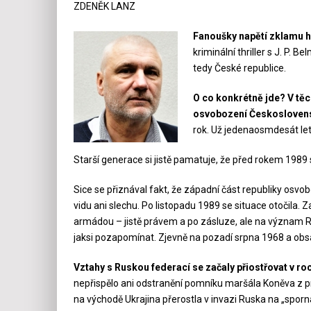
ZDENĚK LANZ
Fanoušky napětí zklamu h
kriminální thriller s J. P. 
tedy České republice.
O co konkrétně jde? V těc
osvobození Českosloven
rok. Už jedenaosmdesát let
Starší generace si jistě pamatuje, že před rokem 198
Sice se přiznával fakt, že západní část republiky osv
vidu ani slechu. Po listopadu 1989 se situace otočila.
armádou – jistě právem a po zásluze, ale na význam R
jaksi pozapomínat. Zjevně na pozadí srpna 1968 a ob
Vztahy s Ruskou federací se začaly přiostřovat v r
nepřispělo ani odstranění pomníku maršála Koněva z p
na východě Ukrajina přerostla v invazi Ruska na „sporná