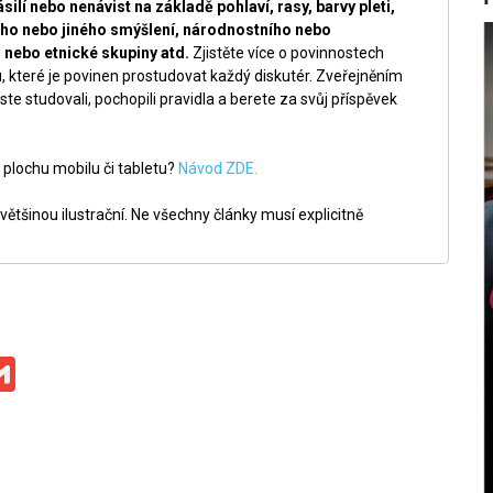
silí nebo nenávist na základě pohlaví, rasy, barvy pleti,
ckého nebo jiného smýšlení, národnostního nebo
nebo etnické skupiny atd.
Zjistěte více o povinnostech
, které je povinen prostudovat každý diskutér. Zveřejněním
ste studovali, pochopili pravidla a berete za svůj příspěvek
 plochu mobilu či tabletu?
Návod ZDE.
ětšinou ilustrační. Ne všechny články musí explicitně
ge
iber
Gmail