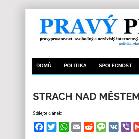
DOMŮ
POLITIKA
SPOLEČNOST
14.5.2026
Redakce
12
Kategorie:
Exklusi
STRACH NAD MĚSTE
Sdílejte článek:
Facebook
Twitter
WhatsApp
Email
Reddit
Messa
VK
V