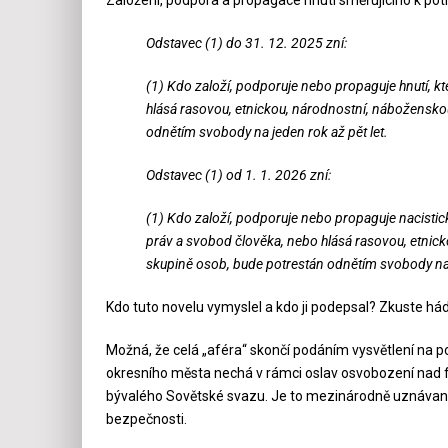
Založení, podpora a propagace hnutí směřujícího k pot
Odstavec (1) do 31. 12. 2025 zní:
(1) Kdo založí, podporuje nebo propaguje hnutí, k
hlásá rasovou, etnickou, národnostní, náboženskou 
odnětím svobody na jeden rok až pět let.
Odstavec (1) od 1. 1. 2026 zní:
(1) Kdo založí, podporuje nebo propaguje nacistick
práv a svobod člověka, nebo hlásá rasovou, etnicko
skupině osob, bude potrestán odnětím svobody na j
Kdo tuto novelu vymyslel a kdo ji podepsal? Zkuste há
Možná, že celá „aféra“ skončí podáním vysvětlení na pol
okresního města nechá v rámci oslav osvobození nad fa
bývalého Sovětské svazu. Je to mezinárodně uznávaná
bezpečnosti.