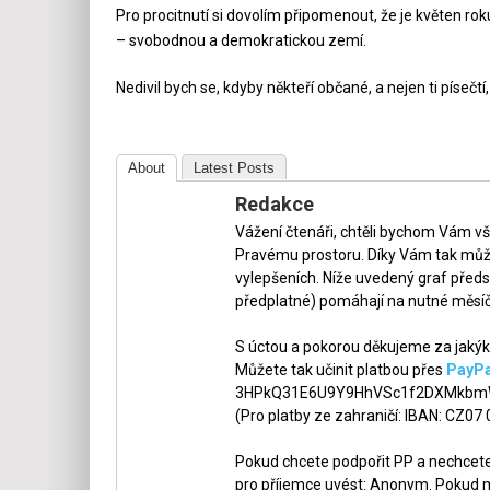
Pro procitnutí si dovolím připomenout, že je květen rok
– svobodnou a demokratickou zemí.
Nedivil bych se, kdyby někteří občané, a nejen ti písečt
About
Latest Posts
Redakce
Vážení čtenáři, chtěli bychom Vám v
Pravému prostoru. Díky Vám tak může
vylepšeních. Níže uvedený graf předs
předplatné) pomáhají na nutné měsíč
S úctou a pokorou děkujeme za jakýko
Můžete tak učinit platbou přes
PayPa
3HPkQ31E6U9Y9HhVSc1f2DXMkbmW
(Pro platby ze zahraničí: IBAN: CZ07
Pokud chcete podpořit PP a nechcete,
pro příjemce uvést: Anonym. Pokud m