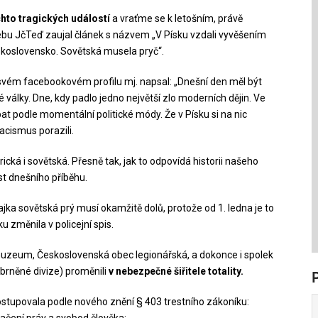
chto tragických událostí
a vraťme se k letošním, právě
bu JčTeď zaujal článek s názvem „V Písku vzdali vyvěšením
eskoslovensko. Sovětská musela pryč“.
svém facebookovém profilu mj. napsal: „Dnešní den měl být
álky. Dne, kdy padlo jedno největší zlo moderních dějin. Ve
t podle momentální politické módy. Že v Písku si na nic
acismus porazili.
rická i sovětská. Přesně tak, jak to odpovídá historii našeho
st dnešního příběhu.
ajka sovětská prý musí okamžitě dolů, protože od 1. ledna je to
u změnila v policejní spis.
muzeum, Československá obec legionářská, a dokonce i spolek
obrněné divize) proměnili
v nebezpečné šiřitele totality.
postupovala podle nového znění § 403 trestního zákoníku: