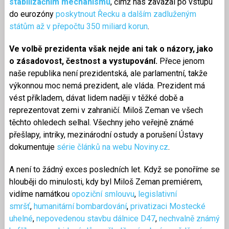
stabilizačním mechanismu
, čímž nás zavázal po vstupu
do eurozóny
poskytnout Řecku a dalším zadluženým
státům až v přepočtu 350 miliard korun
.
Ve volbě prezidenta však nejde ani tak o názory, jako
o zásadovost, čestnost a vystupování.
Přece jenom
naše republika není prezidentská, ale parlamentní, takže
výkonnou moc nemá prezident, ale vláda. Prezident má
vést příkladem, dávat lidem naději v těžké době a
reprezentovat zemi v zahraničí. Miloš Zeman ve všech
těchto ohledech selhal. Všechny jeho veřejně známé
přešlapy, intriky, mezinárodní ostudy a porušení Ústavy
dokumentuje
série článků na webu Noviny.cz
.
A není to žádný exces posledních let. Když se ponoříme se
hlouběji do minulosti, kdy byl Miloš Zeman premiérem,
vidíme namátkou
opoziční smlouvu
,
legislativní
smršť
,
humanitární bombardování
,
privatizaci Mostecké
uhelné
,
nepovedenou stavbu dálnice D47
,
nechvalně známý