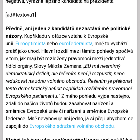
negativa, výrazně lepšího kandidáta na prezidenta.
[ad#textova1]
Předně, ani jeden z kandidátů nezastává mé politické
názory.
Kupříkladu v otázce vztahu k Evropské
unii.
Eurooptimista
nebo
eurofederalista
, mně to vychází
prašť jako uhoď. Hlavní rozdíl mezi těmito pohledy spočívá
v tom, jak mají být rozloženy pravomoci mezi jednotlivé
řídící orgány. Slovy Miloše Zemana:
„EU má nesmírný
demokratický deficit, ale řešením není ji rozpustit, nebo
redukovat na zónu volného obchodu. Řešením je překonat
tento demokratický deficit například rozšířením pravomocí
Evropského parlamentu.“
Z mého pohledu vyjde nastejno,
zdali do našich životů budou zasahovat nařízení a
směrnice Evropské unie či nařízení a směrnice Evropské
federace. Mně nevyhovuje ani jedno, já si přeji, abychom se
zapojili do
Evropského sdružení volného obchodu
.
Stejně tak jsou oba zastánci přijetí eura,
přičemž Miloš