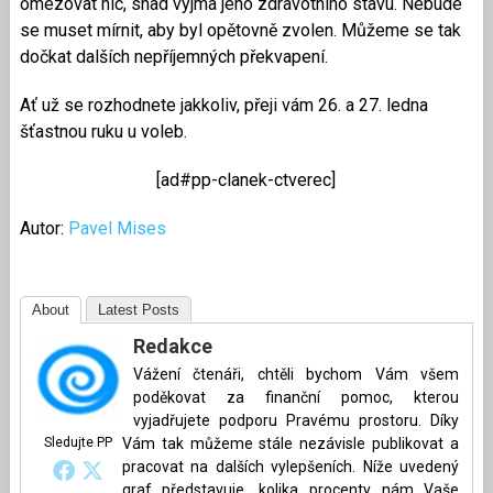
omezovat nic, snad vyjma jeho zdravotního stavu. Nebude
se muset mírnit, aby byl opětovně zvolen. Můžeme se tak
dočkat dalších nepříjemných překvapení.
Ať už se rozhodnete jakkoliv, přeji vám 26. a 27. ledna
šťastnou ruku u voleb.
[ad#pp-clanek-ctverec]
Autor:
Pavel Mises
About
Latest Posts
Redakce
Vážení čtenáři, chtěli bychom Vám všem
poděkovat za finanční pomoc, kterou
vyjadřujete podporu Pravému prostoru. Díky
Sledujte PP
Vám tak můžeme stále nezávisle publikovat a
pracovat na dalších vylepšeních. Níže uvedený
graf představuje, kolika procenty nám Vaše