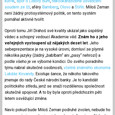
kufřík
,
spor o Lidový dům
,
několikanásobné usvědčení
soudem ze lží
, aféry
Bamberg
,
Olovo
a
Štiřín
. Miloš Zeman
není žádný protisystémový politik, on tento systém
pomáhal aktivně tvořit.
Oproti tomu Jiří Drahoš své kvality ukázal jako úspěšný
vědec a schopný vedoucí Akademie věd.
Znám ho z jeho
veřejných vystoupení už nějakých deset let
. Jeho
sebeprezentace je na vysoké úrovni, domluví se plynně
několika jazyky (žádný „bablbam“ ani „pasy“ nehrozí) a
podle všeho je ve výborné kondici. Do svého poradního
týmu nabral skutečné osobnosti,
včetně známého ekonoma
Lukáše Kovandy
. Existuje šance, že někoho takového
jmenuje do rady České národní banky. Je to kandidát
politického středu, jenž se snaží rozdělenou společnost
skutečně spojovat. A to by byla oproti předchozím pěti
letem osvěžující změna.
Navíc pokud bude Miloš Zeman podruhé zvolen, nebude ho