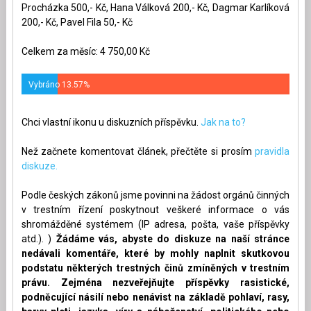
Procházka 500,- Kč, Hana Válková 200,- Kč, Dagmar Karlíková
200,- Kč, Pavel Fila 50,- Kč
Celkem za měsíc: 4 750,00 Kč
Vybráno 13.57%
Chci vlastní ikonu u diskuzních příspěvku.
Jak na to?
Než začnete komentovat článek, přečtěte si prosím
pravidla
diskuze.
Podle českých zákonů jsme povinni na žádost orgánů činných
v trestním řízení poskytnout veškeré informace o vás
shromážděné systémem (IP adresa, pošta, vaše příspěvky
atd.). )
Žádáme vás, abyste do diskuze na naší stránce
nedávali komentáře, které by mohly naplnit skutkovou
podstatu některých trestných činů zmíněných v trestním
právu. Zejména nezveřejňujte příspěvky rasistické,
podněcující násilí nebo nenávist na základě pohlaví, rasy,