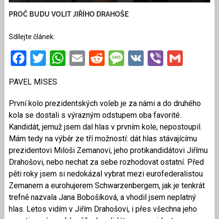
PROČ BUDU VOLIT JIŘÍHO DRAHOŠE
Sdílejte článek:
Facebook
Twitter
WhatsApp
Email
Reddit
Message
VK
Viber
Gmai
PAVEL MISES
První kolo prezidentských voleb je za námi a do druhého
kola se dostali s výrazným odstupem oba favorité.
Kandidát, jemuž jsem dal hlas v prvním kole, nepostoupil.
Mám tedy na výběr ze tří možností: dát hlas stávajícímu
prezidentovi Miloši Zemanovi, jeho protikandidátovi Jiřímu
Drahošovi, nebo nechat za sebe rozhodovat ostatní. Před
pěti roky jsem si nedokázal vybrat mezi eurofederalistou
Zemanem a eurohujerem Schwarzenbergem, jak je tenkrát
trefně nazvala Jana Bobošíková, a vhodil jsem neplatný
hlas. Letos vidím v Jiřím Drahošovi, i přes všechna jeho