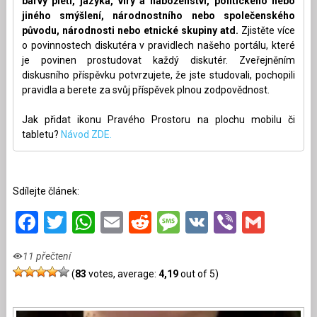
barvy pleti, jazyka, víry a náboženství, politického nebo
jiného smýšlení, národnostního nebo společenského
původu, národnosti nebo etnické skupiny atd.
Zjistěte více
o povinnostech diskutéra v pravidlech našeho portálu, které
je povinen prostudovat každý diskutér. Zveřejněním
diskusního příspěvku potvrzujete, že jste studovali, pochopili
pravidla a berete za svůj příspěvek plnou zodpovědnost.
Jak přidat ikonu Pravého Prostoru na plochu mobilu či
tabletu?
Návod ZDE.
Sdílejte článek:
Facebook
Twitter
WhatsApp
Email
Reddit
Message
VK
Viber
Gmai
11 přečtení
(
83
votes, average:
4,19
out of 5)