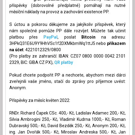
příspěvky (dobrovolné předplatné) pomáhají na nutné
měsíční náklady na provoz a zachování existence PP.
S úctou a pokorou děkujeme za jakýkoliv příspěvek, který
nám společně pomůže PP dále rozvíjet. Můžete tak učinit
platbou přes
PayPal
, poslat
Bitcoin
na adresu:
3HPkQ31E6U9Y9HhVSc1f2DXMkbmWq1ttJ5 nebo
příkazem
na účet
: 4221012329/0800
(Pro platby ze zahraničí: IBAN: CZ07 0800 0000 0042 2101
2329, BIC: GIBA CZ PX),
QR platby
Pokud chcete podpořit PP a nechcete, abychom mezi dárci
zveřejnili vaše jméno, stačí do zprávy pro příjemce uvést:
Anonym.
Příspěvky za měsíc květen 2022:
RNDr. Richard Čapek CSc. 400,- Kč, Ladislav Adamec 200,- Kč,
Silvia Ambrogini 250,- Kč, Vladimír Kudrna 1000,- Kč, Roman
Dubravský 500,- Kč, David Bezděk 250,- Kč, Anonym 200,- Kč,
ing. Jan Dvořák 500,- Kč, Miroslav Andreska 500,- Kč, Jan