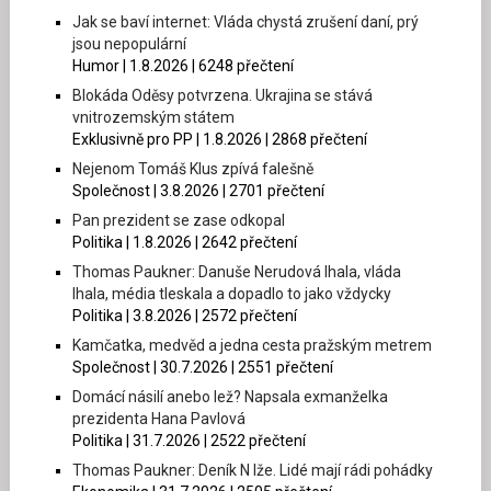
Jak se baví internet: Vláda chystá zrušení daní, prý
jsou nepopulární
Humor | 1.8.2026 | 6248 přečtení
Blokáda Oděsy potvrzena. Ukrajina se stává
vnitrozemským státem
Exklusivně pro PP | 1.8.2026 | 2868 přečtení
Nejenom Tomáš Klus zpívá falešně
Společnost | 3.8.2026 | 2701 přečtení
Pan prezident se zase odkopal
Politika | 1.8.2026 | 2642 přečtení
Thomas Paukner: Danuše Nerudová lhala, vláda
lhala, média tleskala a dopadlo to jako vždycky
Politika | 3.8.2026 | 2572 přečtení
Kamčatka, medvěd a jedna cesta pražským metrem
Společnost | 30.7.2026 | 2551 přečtení
Domácí násilí anebo lež? Napsala exmanželka
prezidenta Hana Pavlová
Politika | 31.7.2026 | 2522 přečtení
Thomas Paukner: Deník N lže. Lidé mají rádi pohádky