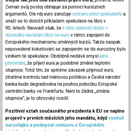
Zeman svůj postoj obhajuje za pomocí kuriózních
argumentů. Dle něj euro zaručuje
ochranu před spekulanty
a
snaží se to doložit příkladem spekulace na libru v
90. letech. Neuvádí však, že
k této události došlo v
důsledku navázání libry na euro
v rámci zapojení do
Evropského mechanismu směnných kurzů. Takže naopak
nepovedené koketování se zapojením se do eurozóny bylo
viníkem té spekulace. Obdobně nedává smysl
jeho
přirovnání
, že přijetí eura je podobné změně teplotní
stupnice. Totiž tím, že splníme závazek přijmout euro,
ztratíme kontrolu nad měnovou politikou a Česká národní
banka bude degradována na pouhou pobočku Evropské
centrální banky ve Frankfurtu. Není to žádná „změna
stupnice“, je to obrovský rozdíl.
Pozitivní vztah současného prezidenta k EU se naplno
projevil v prvních měsících jeho mandátu, když
vyvěsil
eurovlajku a podepsal smlouvu o Evropském