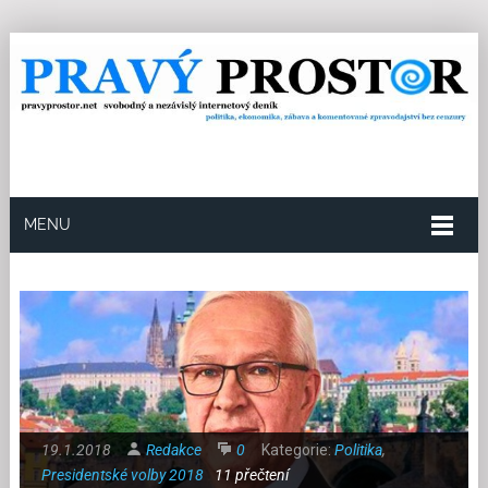
MENU
19.1.2018
Redakce
0
Kategorie:
Politika
,
Presidentské volby 2018
11 přečtení