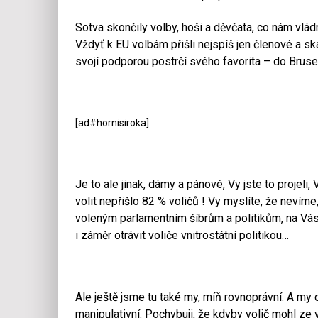
Sotva skončily volby, hoši a děvčata, co nám vládn
Vždyť k EU volbám přišli nejspíš jen členové a skaln
svojí podporou postrčí svého favorita – do Brus
[ad#hornisiroka]
Je to ale jinak, dámy a pánové, Vy jste to projeli,
volit nepřišlo 82 % voličů ! Vy myslíte, že nevím
voleným parlamentním šíbrům a politikům, na Vás 
i záměr otrávit voliče vnitrostátní politikou…
Ale ještě jsme tu také my, míň rovnoprávní. A my 
manipulativní. Pochybuji, že kdyby volič mohl ze 