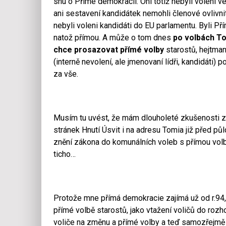
snu o Přímé demokracii. Oni totiž nebyli voleni 
ani sestavení kandidátek nemohli členové ovlivnit,
nebyli voleni kandidáti do EU parlamentu. Byli P
natož přímou. A může o tom dnes
po volbách To
chce prosazovat přímé volby
starostů, hejtman
(interně nevolení, ale jmenovaní lídři, kandidáti) 
za vše.
Musím tu uvést, že mám dlouholeté zkušenosti z 
stránek Hnutí Úsvit i na adresu Tomia již před 
znění zákona do komunálních voleb s přímou volb
ticho…
Protože mne přímá demokracie zajímá už od r.9
přímé volbě starostů, jako vtažení voličů do rozh
voliče na změnu a přímé volby a teď samozřejmě sl