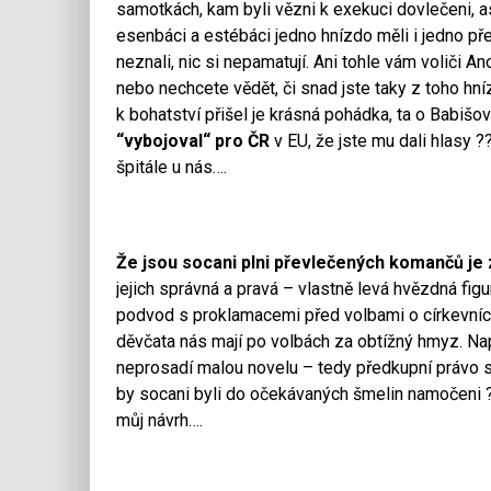
samotkách, kam byli vězni k exekuci dovlečeni, asi
esenbáci a estébáci jedno hnízdo měli i jedno přes
neznali, nic si nepamatují. Ani tohle vám voliči 
nebo nechcete vědět, či snad jste taky z toho hn
k bohatství přišel je krásná pohádka, ta o Babišo
“vybojoval“ pro ČR
v EU, že jste mu dali hlasy ?
špitále u nás….
Že jsou socani plni převlečených komančů je
jejich správná a pravá – vlastně levá hvězdná figur
podvod s proklamacemi před volbami o církevních r
děvčata nás mají po volbách za obtížný hmyz. Na
neprosadí malou novelu – tedy předkupní právo st
by socani byli do očekávaných šmelin namočeni ?
můj návrh….