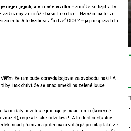
e nejen jejich, ale i naše vizitka
– a může se hájit v TV
ma zadlužený v ní může básnit, co chce… Narážím na to, že
lamentu. A ti dva hoši z “mrtvé“ ODS ? – já jim opravdu tu
Věřím, že tam bude opravdu bojovat za svobodu, naši ! A
i byli tak chtiví, že se snad smekli na zelené louce.
své kandidáty nevolí, ale jmenuje je císař Tomio (konečně
mizet), on je ale také odvolává !! A to dost nešťastně
ek, snad příznivci a potenciální voliči již procitají také ze