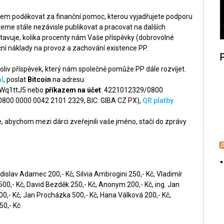
šem poděkovat za finanční pomoc, kterou vyjadřujete podporu
me stále nezávisle publikovat a pracovat na dalších
tavuje, kolika procenty nám Vaše příspěvky (dobrovolné
ní náklady na provoz a zachování existence PP.
liv příspěvek, který nám společně pomůže PP dále rozvíjet.
l
, poslat
Bitcoin
na adresu:
q1ttJ5 nebo
příkazem na účet
: 4221012329/0800
 0800 0000 0042 2101 2329, BIC: GIBA CZ PX),
QR platby
 abychom mezi dárci zveřejnili vaše jméno, stačí do zprávy
dislav Adamec 200,- Kč, Silvia Ambrogini 250,- Kč, Vladimír
0,- Kč, David Bezděk 250,- Kč, Anonym 200,- Kč, ing. Jan
00,- Kč, Jan Procházka 500,- Kč, Hana Válková 200,- Kč,
50,- Kč