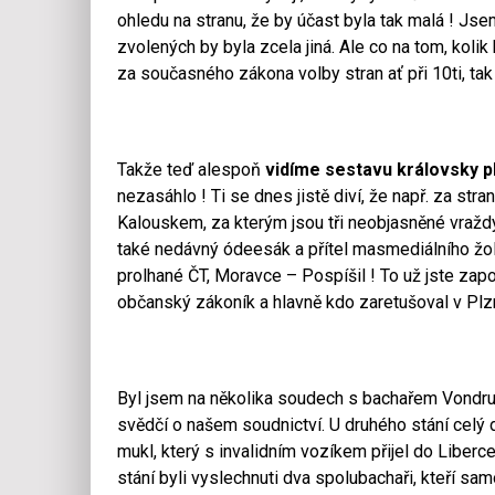
ohledu na stranu, že by účast byla tak malá ! Js
zvolených by byla zcela jiná. Ale co na tom, koli
za současného zákona volby stran ať při 10ti, tak 
Takže teď alespoň
vidíme sestavu královsky p
nezasáhlo ! Ti se dnes jistě diví, že např. za stra
Kalouskem, za kterým jsou tři neobjasněné vražd
také nedávný ódeesák a přítel masmediálního žol
prolhané ČT, Moravce – Pospíšil ! To už jste zapom
občanský zákoník a hlavně kdo zaretušoval v Plzn
Byl jsem na několika soudech s bachařem Vondruš
svědčí o našem soudnictví. U druhého stání celý 
mukl, který s invalidním vozíkem přijel do Liberce
stání byli vyslechnuti dva spolubachaři, kteří sam