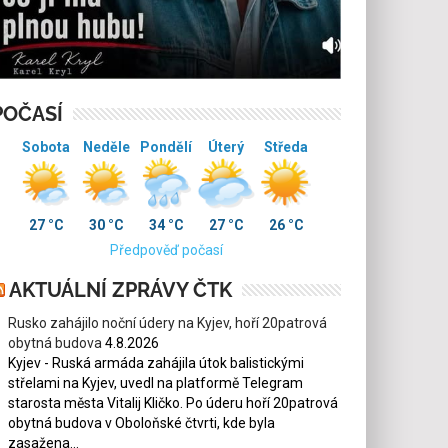
POČASÍ
Sobota
Neděle
Pondělí
Úterý
Středa
27 °C
30 °C
34 °C
27 °C
26 °C
Předpověď počasí
AKTUÁLNÍ ZPRÁVY ČTK
Rusko zahájilo noční údery na Kyjev, hoří 20patrová
obytná budova
4.8.2026
Kyjev - Ruská armáda zahájila útok balistickými
střelami na Kyjev, uvedl na platformě Telegram
starosta města Vitalij Kličko. Po úderu hoří 20patrová
obytná budova v Oboloňské čtvrti, kde byla
zasažena...