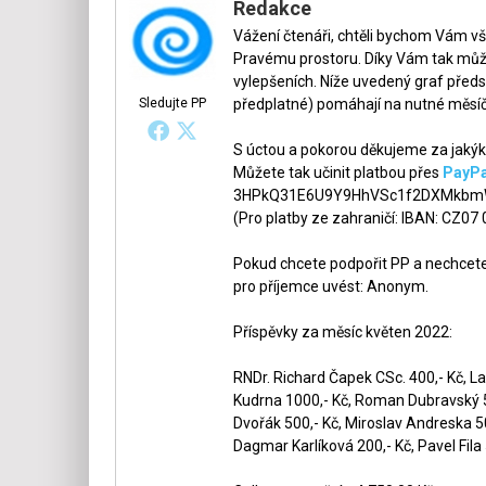
Redakce
Vážení čtenáři, chtěli bychom Vám v
Pravému prostoru. Díky Vám tak může
vylepšeních. Níže uvedený graf předs
Sledujte PP
předplatné) pomáhají na nutné měsíč
S úctou a pokorou děkujeme za jakýko
Můžete tak učinit platbou přes
PayPa
3HPkQ31E6U9Y9HhVSc1f2DXMkbmW
(Pro platby ze zahraničí: IBAN: CZ07
Pokud chcete podpořit PP a nechcete,
pro příjemce uvést: Anonym.
Příspěvky za měsíc květen 2022:
RNDr. Richard Čapek CSc. 400,- Kč, La
Kudrna 1000,- Kč, Roman Dubravský 50
Dvořák 500,- Kč, Miroslav Andreska 5
Dagmar Karlíková 200,- Kč, Pavel Fila 