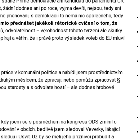
ve straně Přímé demokracie ani kandidáti do parlamentu ČR,
 žádní dodnes ani po roce, vyjma devíti, nejsou, tedy ani
římo jmenováni, s demokracií to nemá nic společného, tedy
mio přednášet jakékoli rétorické cvičení o tom, že
ů, odvolatelnost – věrohodnost tohoto tvrzení ale skutky
popírají a věřím, že i právě proto výsledek voleb do EU mluví
práce v komunální politice a nabídl jsem prostřednictvím
půldruhým měsícem, že zpracuji, nebo pomůžu zpracovat §
ou starosty a s odvolatelností – ale dodnes hrobové
4, kdy jsem se s posměchem na kongresu ODS zmínil o
odování v obcích, bedlivě jsem sledoval Veverky, lákající
eduji i Úsvit. Už by se měli jeho příznivci probudit a