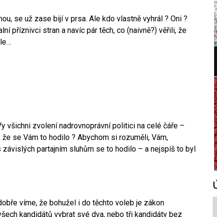
ou, se už zase bijí v prsa. Ale kdo vlastně vyhrál ? Oni ?
í příznivci stran a navíc pár těch, co (naivně?) věřili, že
ele…
 Vy všichni zvolení nadrovnoprávní politici na celé čáře –
e, že se Vám to hodilo ? Abychom si rozuměli, Vám,
závislých partajním sluhům se to hodilo – a nejspíš to byl
dobře víme, že bohužel i do těchto voleb je zákon
všech kandidátů vybrat své dva, nebo tři kandidáty bez