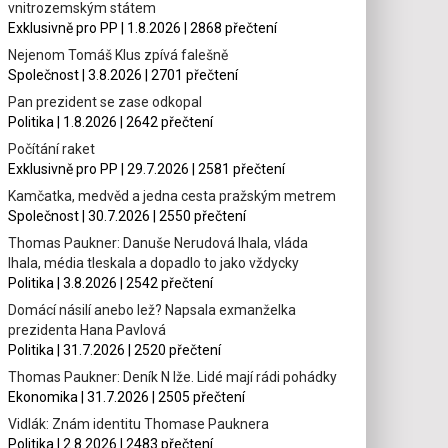
vnitrozemským státem
Exklusivně pro PP | 1.8.2026 | 2868 přečtení
Nejenom Tomáš Klus zpívá falešně
Společnost | 3.8.2026 | 2701 přečtení
Pan prezident se zase odkopal
Politika | 1.8.2026 | 2642 přečtení
Počítání raket
Exklusivně pro PP | 29.7.2026 | 2581 přečtení
Kamčatka, medvěd a jedna cesta pražským metrem
Společnost | 30.7.2026 | 2550 přečtení
Thomas Paukner: Danuše Nerudová lhala, vláda
lhala, média tleskala a dopadlo to jako vždycky
Politika | 3.8.2026 | 2542 přečtení
Domácí násilí anebo lež? Napsala exmanželka
prezidenta Hana Pavlová
Politika | 31.7.2026 | 2520 přečtení
Thomas Paukner: Deník N lže. Lidé mají rádi pohádky
Ekonomika | 31.7.2026 | 2505 přečtení
Vidlák: Znám identitu Thomase Pauknera
Politika | 2.8.2026 | 2483 přečtení