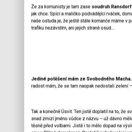
Že za komunisty je tam zase
soudruh Ransdorf j
jak chce. Spící a maličko podvádějící rváček, do
naše ostuda je, že ještě stále komanče máme v par
trafiku nezávidím, ani jejich straně osud…
Jediné potěšení mám ze Svobodného Macha.
radost mám, že se tam naopak nedostali zelení – t
Tak a konečně Úsvit. Ten jistě doplatil na to, že 
snad zmizí jméno vůdce z názvu – už dávno mělo z
těsně před volbami. Jistě i to mělo dopad na výsled