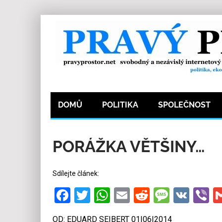
DOMŮ
POLITIKA
SPOLEČNOST
1.6.2014
Redakce
0
Kategorie:
Společnos
PORÁŽKA VĚTŠINY…
Sdílejte článek:
Facebook
Twitter
WhatsApp
Email
Reddit
Messa
VK
V
OD: EDUARD SEIBERT 01|06|2014