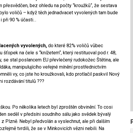
em přesvědčen, bez ohledu na počty “kroužků“, že sestava
k bylo voličů – když těch jednadvacet vyvolených tam bude
i při 90 % účasti…
lacených vyvolených,
do které 82% voličů vůbec
nu šťopek na čele s “knížetem“, který restituoval pod r. 48,
y, se stal poslancem EU převlečený rudokožec Štětina, ale
dáka, manipulujícího veřejné mínění prostřednictvím
něli vy, co jste ho kroužkovali, kdo protlačil paskvil Nový
i rozdávání titulů ???
kou. Po několika letech byl zproštěn obvinění. To cosi
den seděl v předsíni soudního sálu jako svědek bývalý
 z Plzně. Nebyl předvolán a vyslechnut, ale při dalším
ozřejmě tvrdili, že se v Minkovicích vězni nebili. Na