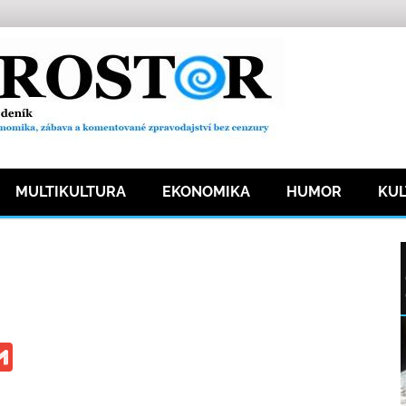
MULTIKULTURA
EKONOMIKA
HUMOR
KU
t
13 přečtení
ge
iber
Gmail