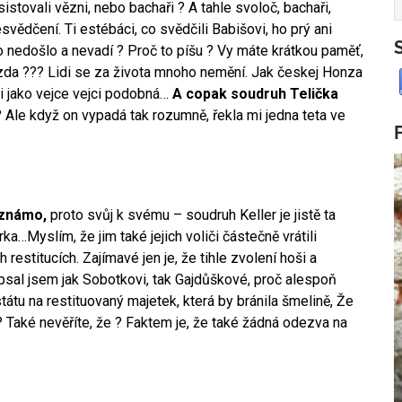
stovali vězni, nebo bachaři ? A tahle svoloč, bachaři,
vědčení. Ti estébáci, co svědčili Babišovi, ho prý ani
Ano nedošlo a nevadí ? Proč to píšu ? Vy máte krátkou paměť,
ízda ??? Lidi se za života mnoho nemění. Jak českej Honza
vi jako vejce vejci podobná…
A copak soudruh Telička
? Ale když on vypadá tak rozumně, řekla mi jedna teta ve
 známo,
proto svůj k svému – soudruh Keller je jistě ta
ka…Myslím, že jim také jejich voliči částečně vrátili
estitucích. Zajímavé jen je, že tihle zvolení hoši a
psal jsem jak Sobotkovi, tak Gajdůškové, proč alespoň
átu na restituovaný majetek, která by bránila šmelině, Že
 Také nevěříte, že ? Faktem je, že také žádná odezva na