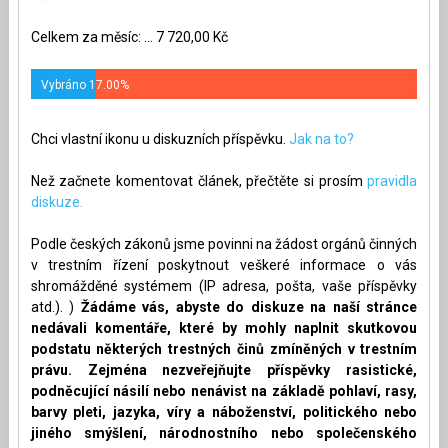
Celkem za měsíc: ... 7 720,00 Kč
Vybráno 17.00%
Chci vlastní ikonu u diskuzních příspěvku.
Jak na to?
Než začnete komentovat článek, přečtěte si prosím
pravidla
diskuze.
Podle českých zákonů jsme povinni na žádost orgánů činných
v trestním řízení poskytnout veškeré informace o vás
shromážděné systémem (IP adresa, pošta, vaše příspěvky
atd.). )
Žádáme vás, abyste do diskuze na naší stránce
nedávali komentáře, které by mohly naplnit skutkovou
podstatu některých trestných činů zmíněných v trestním
právu. Zejména nezveřejňujte příspěvky rasistické,
podněcující násilí nebo nenávist na základě pohlaví, rasy,
barvy pleti, jazyka, víry a náboženství, politického nebo
jiného smýšlení, národnostního nebo společenského