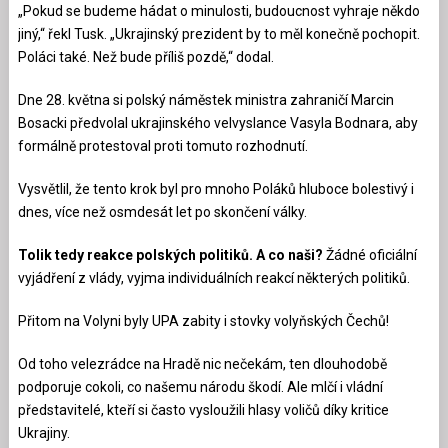
„Pokud se budeme hádat o minulosti, budoucnost vyhraje někdo
jiný,“ řekl Tusk. „Ukrajinský prezident by to měl konečně pochopit.
Poláci také. Než bude příliš pozdě,“ dodal.
Dne 28. května si polský náměstek ministra zahraničí Marcin
Bosacki předvolal ukrajinského velvyslance Vasyla Bodnara, aby
formálně protestoval proti tomuto rozhodnutí.
Vysvětlil, že tento krok byl pro mnoho Poláků hluboce bolestivý
i
dnes, více než osmdesát let po skončení války.
Tolik tedy reakce polských politiků. A co naši?
Žádné oficiální
vyjádření z vlády, vyjma individuálních reakcí některých politiků.
Přitom na Volyni byly UPA zabity i stovky volyňských Čechů!
Od toho velezrádce na Hradě nic nečekám, ten dlouhodobě
podporuje cokoli, co našemu národu škodí. Ale mlčí i vládní
představitelé, kteří si často vysloužili hlasy voličů díky kritice
Ukrajiny.