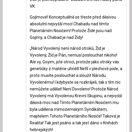
VK:
Gojímové! Konceptuálně se třeste před děsivou
absolutní nejvyšší mocí Chabadu nad tímto
Planetárním Nosičem! Protože Židé jsou nad
Gojímy, a Chabad je nad Židy!
„Národ Vyvolený není národ otroků, Žid je
Vyvolený, Žid je Pán, nemusí poslouchat nikoho!
Ale vy, Goyim, jste otroci, protože jako otroky vás
geneticky z matérie uhnětl Nefil v plechové pixle, a
proto musíte poslouchat a sloužit Národu
Vyvolenému! I kdybyste se rozkrájeli, tak s tím nic
nemůžete udělat! Není Dovoleno! Protože Národ
Vyvolený má Vyvolenou Krevní Skupinu, a nejvyšší
děsivá moc nad Tímto Planetárním Nosičem mu
byla udělena mimozemským Syndikátem,
majitelem Tohoto Planetárního Nosiče! Taková je
Realita! Tak jest psáno a tak jest dáno v Knihách
hebrejských!