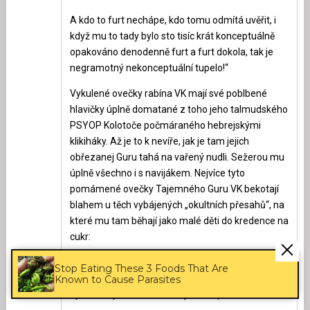
A kdo to furt nechápe, kdo tomu odmítá uvěřit, i
když mu to tady bylo sto tisíc krát konceptuálně
opakováno denodenně furt a furt dokola, tak je
negramotný nekonceptuální tupelo!“
Vykulené ovečky rabína VK mají své poblbené
hlavičky úplně domatané z toho jeho talmudského
PSYOP Kolotoče počmáraného hebrejskými
klikiháky. Až je to k nevíře, jak je tam jejich
obřezanej Guru tahá na vařený nudli. Sežerou mu
úplně všechno i s navijákem. Nejvíce tyto
pomámené ovečky Tajemného Guru VK bekotají
blahem u těch vybájených „okultních přesahů“, na
které mu tam běhají jako malé děti do kredence na
cukr:
„Všechno, co nás učí náš pan VK, je Pravda Jediná
Stop Eating These 3 Foods That Are
Zjevená. Bez našeho Vševěda a Světlonoše
Known to Cause Parasites
bychom byli v Této Realitě jako slepá koťata.