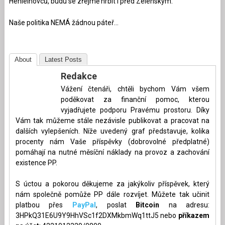
Henleinovců, budu se zřejmě hrbit i před Zelenským.
Naše politika NEMÁ žádnou páteř…
About
Latest Posts
Redakce
Vážení čtenáři, chtěli bychom Vám všem
poděkovat za finanční pomoc, kterou
vyjadřujete podporu Pravému prostoru. Díky
Vám tak můžeme stále nezávisle publikovat a pracovat na
dalších vylepšeních. Níže uvedený graf představuje, kolika
procenty nám Vaše příspěvky (dobrovolné předplatné)
pomáhají na nutné měsíční náklady na provoz a zachování
existence PP.
S úctou a pokorou děkujeme za jakýkoliv příspěvek, který
nám společně pomůže PP dále rozvíjet. Můžete tak učinit
platbou přes
PayPal
, poslat
Bitcoin
na adresu:
3HPkQ31E6U9Y9HhVSc1f2DXMkbmWq1ttJ5 nebo
příkazem