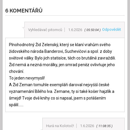
6 KOMENTÁŘŮ
Odpovědět
Vyhledávač pitomců
1.6.2026
05:50:04
Plnohodnotný Žid Zelenský, který se klaní vrahům svého
židovského národa Banderovi, Suchevičovi a spol. z doby
světové války. Bylo jich statisíce, těch co brutálně zavraždili.
Žid nemá a nezná morálky, jen smrad peněz ovlivňuje jeho
chování.
To jeden nevymyslí!
A Žid Zeman tomuhle exempláři daroval nejvyšší české
vyznamenání Bílého lva. Zemane, ty si také košer hajzlík a
šmejd! Tvoje dvě knihy co si napsal, jsem s potěšením
spálil……
Hurá na Kolotoč!
1.6.2026
11:08:35