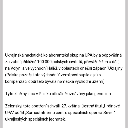
Ukrajinská nacistická kolaborantská skupina UPA byla odpovědná
za zabití přibližně 100 000 polských civilistů, převážně žen a dětí,
na Volyni a ve východní Haliči, v oblastech dnešní západní Ukrajiny
(Polsko později tato východní území postoupilo a jako
kompenzaci obdrželo bývalá německá východní území).
Tyto zločiny jsou v Polsku oficiálně uznávány jako genocida.
Zelenskyj toto opatření schválil 27. května. Čestný titul „Hrdinové
UPA“ udělil „Samostatnému centru speciálních operací Sever“
ukrajinských speciálních jednotek.