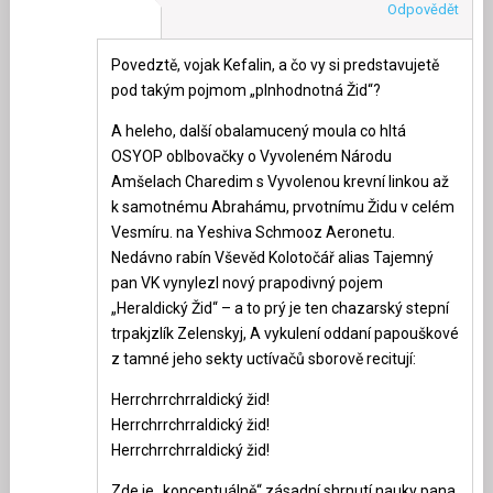
Odpovědět
Povedztě, vojak Kefalin, a čo vy si predstavujetě
pod takým pojmom „plnhodnotná Žid“?
A heleho, další obalamucený moula co hltá
OSYOP oblbovačky o Vyvoleném Národu
Amšelach Charedim s Vyvolenou krevní linkou až
k samotnému Abrahámu, prvotnímu Židu v celém
Vesmíru. na Yeshiva Schmooz Aeronetu.
Nedávno rabín Vševěd Kolotočář alias Tajemný
pan VK vynylezl nový prapodivný pojem
„Heraldický Žid“ – a to prý je ten chazarský stepní
trpakjzlík Zelenskyj, A vykulení oddaní papouškové
z tamné jeho sekty uctívačů sborově recitují:
Herrchrrchrraldický žid!
Herrchrrchrraldický žid!
Herrchrrchrraldický žid!
Zde je „konceptuálně“ zásadní shrnutí nauky pana