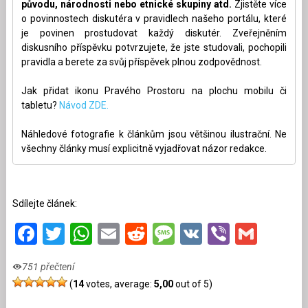
původu, národnosti nebo etnické skupiny atd.
Zjistěte více
o povinnostech diskutéra v pravidlech našeho portálu, které
je povinen prostudovat každý diskutér. Zveřejněním
diskusního příspěvku potvrzujete, že jste studovali, pochopili
pravidla a berete za svůj příspěvek plnou zodpovědnost.
Jak přidat ikonu Pravého Prostoru na plochu mobilu či
tabletu?
Návod ZDE.
Náhledové fotografie k článkům jsou většinou ilustrační. Ne
všechny články musí explicitně vyjadřovat názor redakce.
Sdílejte článek:
Facebook
Twitter
WhatsApp
Email
Reddit
Message
VK
Viber
Gmai
751 přečtení
(
14
votes, average:
5,00
out of 5)