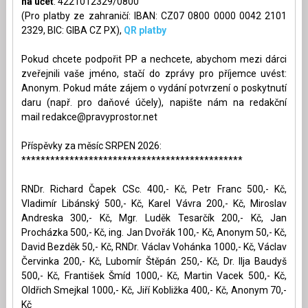
na účet
: 4221012329/0800
(Pro platby ze zahraničí: IBAN: CZ07 0800 0000 0042 2101
2329, BIC: GIBA CZ PX),
QR platby
Pokud chcete podpořit PP a nechcete, abychom mezi dárci
zveřejnili vaše jméno, stačí do zprávy pro příjemce uvést:
Anonym. Pokud máte zájem o vydání potvrzení o poskytnutí
daru (např. pro daňové účely), napište nám na redakční
mail
redakce@pravyprostor.net
Příspěvky za měsíc SRPEN 2026:
**********************************************
RNDr. Richard Čapek CSc. 400,- Kč, Petr Franc 500,- Kč,
Vladimír Libánský 500,- Kč, Karel Vávra 200,- Kč, Miroslav
Andreska 300,- Kč, Mgr. Luděk Tesarčík 200,- Kč, Jan
Procházka 500,- Kč, ing. Jan Dvořák 100,- Kč, Anonym 50,- Kč,
David Bezděk 50,- Kč, RNDr. Václav Vohánka 1000,- Kč, Václav
Červinka 200,- Kč, Lubomír Štěpán 250,- Kč, Dr. Ilja Baudyš
500,- Kč, František Šmíd 1000,- Kč, Martin Vacek 500,- Kč,
Oldřich Smejkal 1000,- Kč, Jiří Kobližka 400,- Kč, Anonym 70,-
Kč