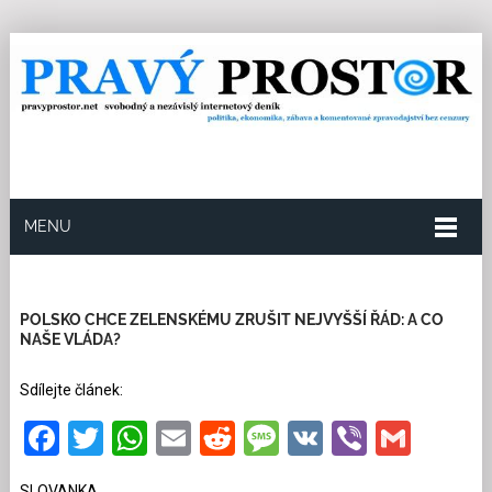
MENU
1.6.2026
Redakce
6
Kategorie:
Ze světa
751
přečtení
POLSKO CHCE ZELENSKÉMU ZRUŠIT NEJVYŠŠÍ ŘÁD: A CO
NAŠE VLÁDA?
Sdílejte článek:
Facebook
Twitter
WhatsApp
Email
Reddit
Message
VK
Viber
Gmai
SLOVANKA