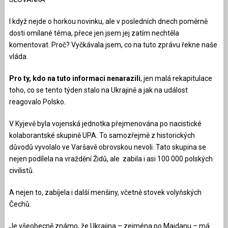
I když nejde o horkou novinku, ale v posledních dnech poměrně
dosti omílané téma, přece jen jsem jej zatím nechtěla
komentovat. Proč? Vyčkávala jsem, co na tuto zprávu řekne naše
vláda.
Pro ty, kdo na tuto informaci nenarazili
, jen malá rekapitulace
toho, co se tento týden stalo na Ukrajině a jak na událost
reagovalo Polsko.
V Kyjevě byla vojenská jednotka přejmenována po nacistické
kolaborantské skupině UPA. To samozřejmě z historických
důvodů vyvolalo ve Varšavě obrovskou nevoli. Tato skupina se
nejen podílela na vraždění Židů, ale zabila i asi 100 000 polských
civilistů.
A nejen to, zabíjela i další menšiny, včetně stovek volyňských
Čechů.
Je všeobecně známo, že Ukrajina – zejména po Majdanu – má