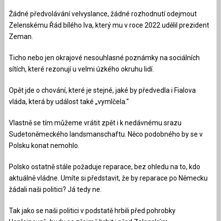
Žádné předvolávání velvyslance, žádné rozhodnutí odejmout
Zelenskému Řád bílého lva, který mu v roce 2022 udělil prezident
Zeman.
Ticho nebo jen okrajové nesouhlasné poznámky na sociálních
sítích, které rezonují u velmi úzkého okruhu lidí.
Opět jde o chování, které je stejné, jaké by předvedla i Fialova
vláda, která by událost také „vymlčela.“
Vlastně se tím můžeme vrátit zpět i k nedávnému srazu
Sudetoněmeckého landsmanschaftu. Něco podobného by se v
Polsku konat nemohlo.
Polsko ostatně stále požaduje reparace, bez ohledu na to, kdo
aktuálně vládne. Umíte si představit, že by reparace po Německu
žádali naši politici? Já tedy ne.
Tak jako se naši politici v podstatě hrbili před pohrobky