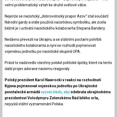
velmi problematický vztah ke druhé světové válce.
Nejenže se nacistický „dobrovolnický prapor Azov“ stal součástí
Národní gardy a stále používá nacistickou symboliku, ale zcela
běžné je i uctívání nacistického kolaboranta Stepana Bandery.
Nedávno převezli na Ukrajinu a se státními poctami pohřbili
nacistického kolaboranta a nyní se rozhodli pojmenovat
vojenskou jednotku po nacistické skupině UPA.
Právě to nadzvedlo všechny polské politické špičky, které na tento
další projev adorace nacismu reagovaly.
Polský prezident Karol Nawrocki v reakci na rozhodnutí
Kyjeva pojmenovat vojenskou jednotku po Ukrajinské
povstalecké armádě
vyzval vládu, aby
odebrala ukrajinskému
prezidentovi Volodymyru Zelenskému Řád bílého orla,
nejvyšší státní vyznamenání Polska.