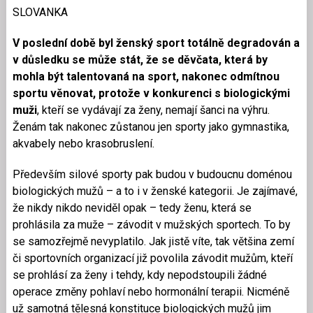
SLOVANKA
V poslední době byl ženský sport totálně degradován a
v důsledku se může stát, že se děvčata, která by
mohla být talentovaná na sport, nakonec odmítnou
sportu věnovat, protože v konkurenci s biologickými
muži
, kteří se vydávají za ženy, nemají šanci na výhru.
Ženám tak nakonec zůstanou jen sporty jako gymnastika,
akvabely nebo krasobruslení.
Především silové sporty pak budou v budoucnu doménou
biologických mužů – a to i v ženské kategorii. Je zajímavé,
že nikdy nikdo neviděl opak – tedy ženu, která se
prohlásila za muže – závodit v mužských sportech. To by
se samozřejmě nevyplatilo. Jak jistě víte, tak většina zemí
či sportovních organizací již povolila závodit mužům, kteří
se prohlásí za ženy i tehdy, kdy nepodstoupili žádné
operace změny pohlaví nebo hormonální terapii. Nicméně
už samotná tělesná konstituce biologických mužů jim