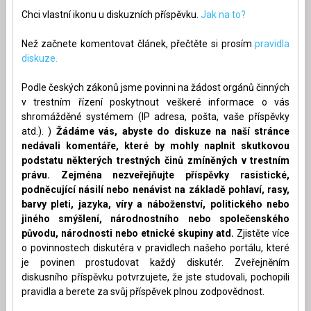
Chci vlastní ikonu u diskuzních příspěvku.
Jak na to?
Než začnete komentovat článek, přečtěte si prosím
pravidla
diskuze.
Podle českých zákonů jsme povinni na žádost orgánů činných
v trestním řízení poskytnout veškeré informace o vás
shromážděné systémem (IP adresa, pošta, vaše příspěvky
atd.). )
Žádáme vás, abyste do diskuze na naší stránce
nedávali komentáře, které by mohly naplnit skutkovou
podstatu některých trestných činů zmíněných v trestním
právu. Zejména nezveřejňujte příspěvky rasistické,
podněcující násilí nebo nenávist na základě pohlaví, rasy,
barvy pleti, jazyka, víry a náboženství, politického nebo
jiného smýšlení, národnostního nebo společenského
původu, národnosti nebo etnické skupiny atd.
Zjistěte více
o povinnostech diskutéra v pravidlech našeho portálu, které
je povinen prostudovat každý diskutér. Zveřejněním
diskusního příspěvku potvrzujete, že jste studovali, pochopili
pravidla a berete za svůj příspěvek plnou zodpovědnost.