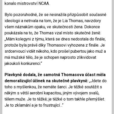
konalo mistrovství NCAA.
Bylo pozoruhodné, že se nesnažila přizpůsobit současné
ideologii a netrvala na tom, že je Lia Thomas, navzdory
všem náznakům opaku, ve skutečnosti žena. Dokonce
poukázala na to, že Thomas vzal místo skutečné ženě:
„Mám kolegyni z týmu, která se dnes nedostala do finále,
protože byla právě díky Thomasovi vyhozena z finále. Je
srdcervoucí vidět někoho, kdo prošel pubertou jako muž a
má mužské tělo, že je schopen naprosto zlikvidovat
jakoukoli konkurenci.“
Plavkyně dodala, že samotná Thomasova účast měla
demoralizující účinek na skutečné plavkyně:
„Jdete do
toho s myšlenkou, že nemáte šanci. Je těžké soutěžit s
někým s větší aerobní kapacitou, jiným vývojem svalů,
tělem muže. Je to těžké; je těžké o tom takhle přemýšlet.
Je to zklamání a je to frustrující…“