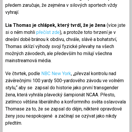
předem zaručuje, že zejména v silových sportech vždy
vyhrají.
Lia Thomas je chlápek, který tvrdí, že je žena
(více jste
si o něm mohli
přečíst zde
), a protože toto tvrzení je v
dnešní době bránou k obdivu, chvále, slávě a bohatství,
Thomas sklízí výhody svojí fyzické převahy na všech
možných závodech, ale především ho milují všechna
mainstreamová média.
Ve čtvrtek, podle
NBC New York
, „převzal kontrolu nad
závěrečnými 100 yardy 500-yardového závodu ve volném
stylu,“ aby se zapsal do historie jako první transgender
žena, která vyhrála plavecký šampionát NCAA. Přesto,
zatímco většina liberálního a konformního světa oslavovala
Thomase za to, že se zapsal do dějin, některé opravdové
ženy jsou nespokojené a začínají se ozývat jako nikdy
předtím.