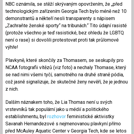
NBC oznámila, se stěží skrývaným opovržením, že „před
technologickým zařízením Georgia Tech bylo méně než 10
demonstrantů a někteří nesli transparenty s nápisem
„Zachraňte ženské sporty“ na tribunách.“ Tito údajní rasisté
(protože všechno je teď rasistické, bez ohledu že LGBTQ
není o rase) si dovolili protestovat proti tak průlomové
výhře!
Plavkyně, které skončily za Thomasem, se seskupily pro
NCAA fotografii vítězů (viz foto) a nechaly Thomase, který
se nad nimi všemi tyčí, samotného na druhé straně pódia,
což jasně signalizuje, že skutečné ženy nevěří, že je jednou
z nich.
Dalším náznakem toho, že Lia Thomas není u svých
vrstevníků tak populární jako u médií a politického
establishmentu, byl
rozhovor
feministické aktivistky
Savanah Hernandezové s nejmenovanou plavkyní přímo
před McAuley Aquatic Center v Georgia Tech, kde se letos