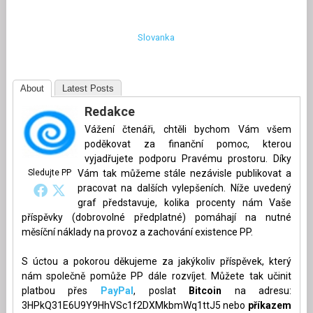
Slovanka
About
Latest Posts
Redakce
Vážení čtenáři, chtěli bychom Vám všem
poděkovat za finanční pomoc, kterou
vyjadřujete podporu Pravému prostoru. Díky
Sledujte PP
Vám tak můžeme stále nezávisle publikovat a
pracovat na dalších vylepšeních. Níže uvedený
graf představuje, kolika procenty nám Vaše
příspěvky (dobrovolné předplatné) pomáhají na nutné
měsíční náklady na provoz a zachování existence PP.
S úctou a pokorou děkujeme za jakýkoliv příspěvek, který
nám společně pomůže PP dále rozvíjet. Můžete tak učinit
platbou přes
PayPal
, poslat
Bitcoin
na adresu:
3HPkQ31E6U9Y9HhVSc1f2DXMkbmWq1ttJ5 nebo
příkazem