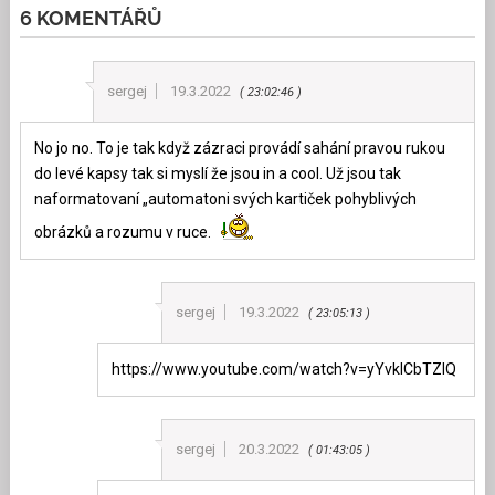
6 KOMENTÁŘŮ
sergej
19.3.2022
23:02:46
No jo no. To je tak když zázraci provádí sahání pravou rukou
do levé kapsy tak si myslí že jsou in a cool. Už jsou tak
naformatovaní „automatoni svých kartiček pohyblivých
obrázků a rozumu v ruce.
sergej
19.3.2022
23:05:13
https://www.youtube.com/watch?v=yYvkICbTZIQ
sergej
20.3.2022
01:43:05