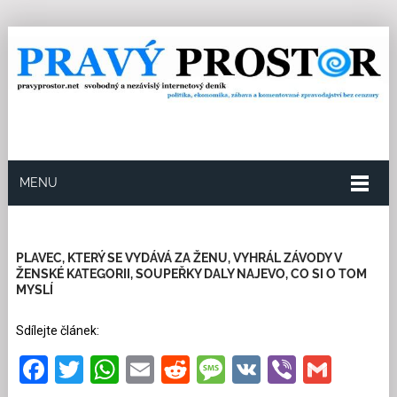
MENU
19.3.2022
Redakce
6
Kategorie:
Multikulturní
soužití
29 přečtení
PLAVEC, KTERÝ SE VYDÁVÁ ZA ŽENU, VYHRÁL ZÁVODY V
ŽENSKÉ KATEGORII, SOUPEŘKY DALY NAJEVO, CO SI O TOM
MYSLÍ
Sdílejte článek:
Facebook
Twitter
WhatsApp
Email
Reddit
Message
VK
Viber
Gmai