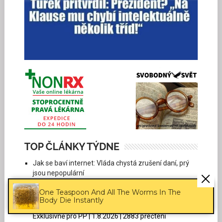
TOP ČLÁNKY TÝDNE
Jak se baví internet: Vláda chystá zrušení daní, prý
jsou nepopulární
Humor | 1.8.2026 | 6478 přečtení
One Teaspoon And All The Worms In The
Blokáda Oděsy potvrzena. Ukrajina se stává
Body Die Instantly
vnitrozemským státem
Exklusivně pro PP | 1.8.2026 | 2883 přečtení