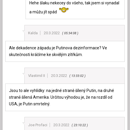
Hehe šlaku nekecey do všeho, tak jsem si vynadal
a můžu jít spád
Kalda
20.3.2022
05:34:08
Ale dekadence západu je Putinova dezinformace? Ve
skutečnosti kráčíme ke skvělým zítřkům.
Vlastimil II
20.3.2022
13:33:02
Jsou to ale vyhlídky: na jedné straně šílený Putin, na druhé
straně šílená Amerika. Určitou výhodou je, že na rozdíl od
USA, je Putin smrtelný.
Joe Profaci
20.3.2022
23:10:22