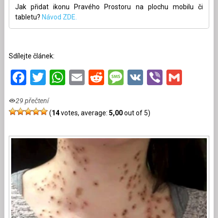
Jak přidat ikonu Pravého Prostoru na plochu mobilu či
tabletu?
Návod ZDE.
Sdílejte článek:
Facebook
Twitter
WhatsApp
Email
Reddit
Message
VK
Viber
Gmai
29 přečtení
(
14
votes, average:
5,00
out of 5)