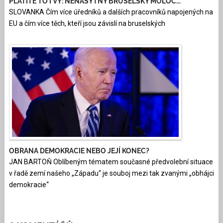
PLATÍTE TO I VY: NENASYTNÝ BRUSELSKÝ MOLOC...
SLOVANKA Čím více úředníků a dalších pracovníků napojených na
EU a čím více těch, kteří jsou závislí na bruselských
OBRANA DEMOKRACIE NEBO JEJÍ KONEC?
JAN BARTOŇ Oblíbeným tématem současné předvolební situace
v řadě zemí našeho „Západu“ je souboj mezi tak zvanými „obhájci
demokracie“