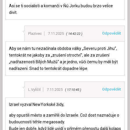
Asi se ti socialisti a komanči v Ňú Jorku budou brzo velice
divit.
Odpovědět
Plazivec
7.11.2025
14:42:22
Aby se nám tu nezačínala obdoba války „Severu proti Jihu“,
tentokrát ne jakoby za „zrušení otroctví“, ale za zrušení
„nadřazenosti Bílých Mužů“ a je jedno, vůči čemu by měli být
nadřazeni. Snad to tentokrát dopadne lépe.
Odpovědět
L.Vylíčil
7.11.2025
17:10:45
Izrael vyzval NewYorkské židy,
aby opustili město a zamířili do Izraele. Což dost naznačuje o
budoucnosti téhle megaosady.
Bude jen dobře, když lidé uvidí v přímém přenostu další kolaps