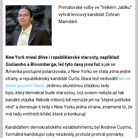
Primátorské volby ve “Velkém Jablku”
vyhrál levicový kandidát Zohran
Mamdání.
New York míval dříve i republikánské starosty, například
Giulianiho a Bloomberga; leč tyto časy jsou fuč
a jak se
Amerika postupně polarizovala, z New Yorku se stala zóna jedné
strany, a republikánský kandidát Curtis Sliwa teď nedosáhl
ani na
deset procent hlasů
. Jedinou skutečnou otázkou tedy
bylo,
který
demokrat bude starostou, což ovšem nebyla až tak
banální otázka. Několik milionů lidí nemůže jet na “stejné politické
vlně” a dominuje-li tedy v New Yorku jedna strana, znamená to, že
má řadu vnitřních křídel, které si konkurují.
Kandidátem demokratického establishmentu byl Andrew Cuomo,
formálně kandidující coby nezávislý, protože prohrál primárky.