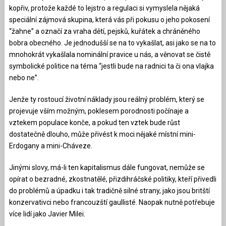
kopřiv, protože každé to lejstro a regulaci si vymyslela nějaká
speciální zájmová skupina, která vás při pokusu o jeho pokosení
“žahne” a označí za vraha dětí, pejsků, kuřátek a chráněného
bobra obecného. Je jednodušší se na to vykašlat, asi jako se na to
mnohokrát vykašlala nominální pravice u nás, a věnovat se čistě
symbolické politice na téma “jestli bude na radnici ta či ona vlajka
nebo ne”.
Jenže ty rostoucí životní náklady jsou reálný problém, který se
projevuje vším možným, poklesem porodnosti počínaje a
vztekem populace konče, a pokud ten vztek bude růst
dostatečně dlouho, může přivést k moci nějaké místní mini-
Erdogany a mini-Cháveze.
Jinými slovy, má-li ten kapitalismus dále fungovat, nemůže se
opírat o bezradné, zkostnatělé, přizdihráčské politiky, kteří přivedli
do problémů a úpadku i tak tradičně silné strany, jako jsou britští
konzervativci nebo francouzští gaullisté. Naopak nutně potřebuje
více lidí jako Javier Milei.