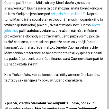
Cuomo patřil k tomu křídlu strany, které dobře vycházelo
s newyorským businessem (a dost možná i mafií, koneckonců je
to New York); na jeho kampaň
přispěla řada milionářů
. Naproti
tomu Mamdání je socialista-revolucionář, muslim ugandského (a
vzdáleněji indického) původu, dvakrát mladší než Cuomo.
Mezi
jeho sliby
patří autobusy zdarma, zmražení nájmů a městem
provozované obchody s potravinami. Jeho příznivci mu přičítají
určité charisma, které asi má, protože poté, co zahájil “ostrou
kampaň”, dohnal a předehnal zkušeného Cuoma velmi rychle.
Mamdáního preference se během tohoto roku vyšplhaly z desíti
na padesát procent, a ani lépe financovaná Cuomova kampaň to
už nedokázala zvrátit.
New York, město, kde se koncentrují nitky amerického kapitálu,
teď tedy čekají nějaké ty pokusy rudého charakteru.
Způsob, kterým Mamdání “odšoupnul” Cuoma, poněkud
připomíná způsob, kterým svého času Trump “odšoupnul”