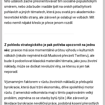
této události začne přeorientovávat tím sociálně-populistickým
směrem, nebo zda bude i nadále lpět na oněch pětačtyřiceti
pohlavích a jiných tématech, která jsou svatá pro akademicko-
teoretické křídlo strany, ale zároveň je oslabují ve volbách. Mít
nebo nemít nějaké křeslo je přece jenom rozdíl.
Z pohledu strategického je pak potřeba upozornit na jednu
věc:
pravice má sice momentálně určitou výhodu v kulturních
válkách (nikoliv nejméně kvůli Muskově převzetí Twitteru), ale
bude-li podceňovat klasická materiální témata, jako jsou životní
náklady, může se dočkat revoluční vlny, se kterou si jen tak
neporadí.
Významným faktorem v růstu životních nákladů je přebujelá
byrokracie, která dusí tržní ekonomiku, dříve spolehlivý motor
růstu. (I americká velkoměsta mají s tímto papírováním velký
problém, zejména co se stavby bytů týče.) Ale zároveň je
likvidace byrokracie
nevděčná
práce, podobná kosení přerostlých