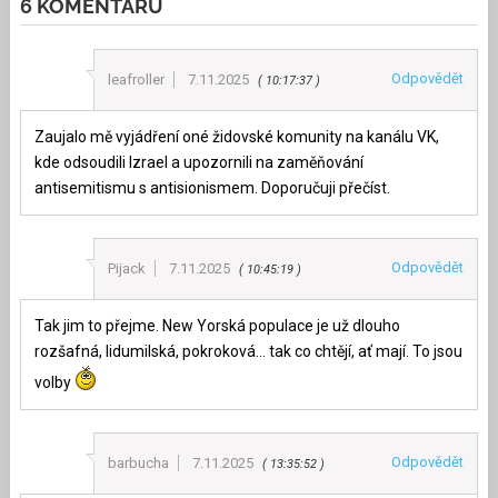
6 KOMENTÁŘŮ
Odpovědět
leafroller
7.11.2025
10:17:37
Zaujalo mě vyjádření oné židovské komunity na kanálu VK,
kde odsoudili Izrael a upozornili na zaměňování
antisemitismu s antisionismem. Doporučuji přečíst.
Odpovědět
Pijack
7.11.2025
10:45:19
Tak jim to přejme. New Yorská populace je už dlouho
rozšafná, lidumilská, pokroková… tak co chtějí, ať mají. To jsou
volby
Odpovědět
barbucha
7.11.2025
13:35:52