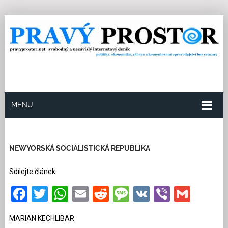
MENU
7.11.2025
Redakce
6
Kategorie:
Ze světa
39
přečtení
NEWYORSKÁ SOCIALISTICKÁ REPUBLIKA
Sdílejte článek:
Facebook
Twitter
WhatsApp
Email
Reddit
Message
VK
Viber
Gmai
MARIAN KECHLIBAR