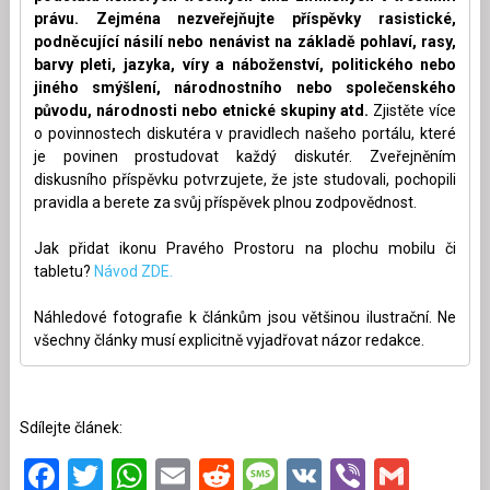
právu. Zejména nezveřejňujte příspěvky rasistické,
podněcující násilí nebo nenávist na základě pohlaví, rasy,
barvy pleti, jazyka, víry a náboženství, politického nebo
jiného smýšlení, národnostního nebo společenského
původu, národnosti nebo etnické skupiny atd.
Zjistěte více
o povinnostech diskutéra v pravidlech našeho portálu, které
je povinen prostudovat každý diskutér. Zveřejněním
diskusního příspěvku potvrzujete, že jste studovali, pochopili
pravidla a berete za svůj příspěvek plnou zodpovědnost.
Jak přidat ikonu Pravého Prostoru na plochu mobilu či
tabletu?
Návod ZDE.
Náhledové fotografie k článkům jsou většinou ilustrační. Ne
všechny články musí explicitně vyjadřovat názor redakce.
Sdílejte článek:
Facebook
Twitter
WhatsApp
Email
Reddit
Message
VK
Viber
Gmai