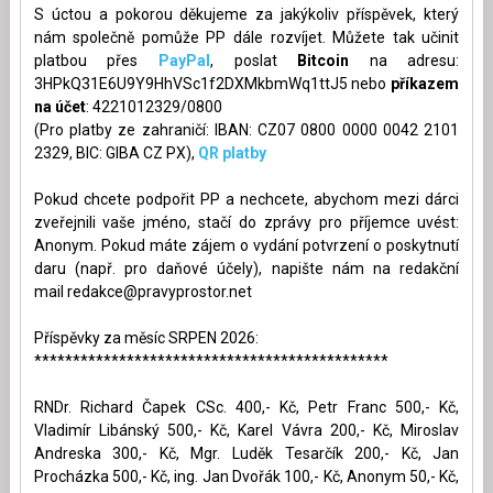
S úctou a pokorou děkujeme za jakýkoliv příspěvek, který
nám společně pomůže PP dále rozvíjet. Můžete tak učinit
platbou přes
PayPal
, poslat
Bitcoin
na adresu:
3HPkQ31E6U9Y9HhVSc1f2DXMkbmWq1ttJ5 nebo
příkazem
na účet
: 4221012329/0800
(Pro platby ze zahraničí: IBAN: CZ07 0800 0000 0042 2101
2329, BIC: GIBA CZ PX),
QR platby
Pokud chcete podpořit PP a nechcete, abychom mezi dárci
zveřejnili vaše jméno, stačí do zprávy pro příjemce uvést:
Anonym. Pokud máte zájem o vydání potvrzení o poskytnutí
daru (např. pro daňové účely), napište nám na redakční
mail
redakce@pravyprostor.net
Příspěvky za měsíc SRPEN 2026:
**********************************************
RNDr. Richard Čapek CSc. 400,- Kč, Petr Franc 500,- Kč,
Vladimír Libánský 500,- Kč, Karel Vávra 200,- Kč, Miroslav
Andreska 300,- Kč, Mgr. Luděk Tesarčík 200,- Kč, Jan
Procházka 500,- Kč, ing. Jan Dvořák 100,- Kč, Anonym 50,- Kč,