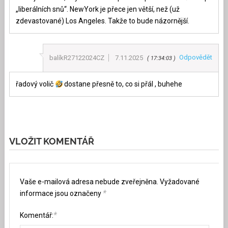
„liberálních snů“. NewYork je přece jen větší, než (už
zdevastované) Los Angeles. Takže to bude názornější.
Odpovědět
balíkR27122024CZ
7.11.2025
17:34:03
řadový volič
dostane přesně to, co si přál , buhehe
VLOŽIT KOMENTÁŘ
Vaše e-mailová adresa nebude zveřejněna.
Vyžadované
*
informace jsou označeny
*
Komentář: