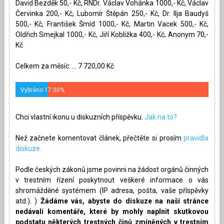
David Bezděk 50,- Kč, RNDr. Václav Vohánka 1000,- Kč, Václav
Červinka 200,- Kč, Lubomír Štěpán 250,- Kč, Dr. Ilja Baudyš
500,- Kč, František Šmíd 1000,- Kč, Martin Vacek 500,- Kč,
Oldřich Smejkal 1000,- Kč, Jiří Kobližka 400,- Kč, Anonym 70,-
Kč
Celkem za měsíc: ... 7 720,00 Kč
Vybráno 17.00%
Chci vlastní ikonu u diskuzních příspěvku.
Jak na to?
Než začnete komentovat článek, přečtěte si prosím
pravidla
diskuze.
Podle českých zákonů jsme povinni na žádost orgánů činných
v trestním řízení poskytnout veškeré informace o vás
shromážděné systémem (IP adresa, pošta, vaše příspěvky
atd.). )
Žádáme vás, abyste do diskuze na naší stránce
nedávali komentáře, které by mohly naplnit skutkovou
podstatu některých trestných činů zmíněných v trestním