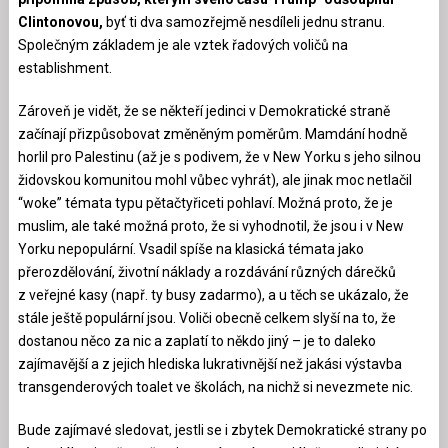
Clintonovou,
byť ti dva samozřejmě nesdíleli jednu stranu.
Společným základem je ale vztek řadových voličů na
establishment.
Zároveň je vidět, že se někteří jedinci v Demokratické straně
začínají přizpůsobovat změněným poměrům. Mamdání hodně
horlil pro Palestinu (až je s podivem, že v New Yorku s jeho silnou
židovskou komunitou mohl vůbec vyhrát), ale jinak moc netlačil
“woke” témata typu pětačtyřiceti pohlaví. Možná proto, že je
muslim, ale také možná proto, že si vyhodnotil, že jsou i v New
Yorku nepopulární. Vsadil spíše na klasická témata jako
přerozdělování, životní náklady a rozdávání různých dárečků
z veřejné kasy (např. ty busy zadarmo), a u těch se ukázalo, že
stále ještě populární jsou. Voliči obecně celkem slyší na to, že
dostanou něco za nic a zaplatí to někdo jiný – je to daleko
zajímavější a z jejich hlediska lukrativnější než jakási výstavba
transgenderových toalet ve školách, na nichž si nevezmete nic.
Bude zajímavé sledovat, jestli se i zbytek Demokratické strany po