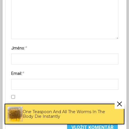
*
Jméno:
*
Email:
Uložit do prohlížeče jméno, e-mail a webovou stránku pro
One Teaspoon And All The Worms In The
budoucí komentáře.
Body Die Instantly