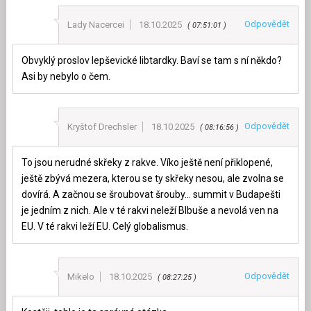
Odpovědět
Lady Nacercei
18.10.2025
07:51:01
Obvyklý proslov lepševické libtardky. Baví se tam s ní někdo?
Asi by nebylo o čem.
Odpovědět
Kryštof Drechsler
18.10.2025
08:16:56
To jsou nerudné skřeky z rakve. Víko ještě není přiklopené,
ještě zbývá mezera, kterou se ty skřeky nesou, ale zvolna se
dovírá. A začnou se šroubovat šrouby… summit v Budapešti
je jedním z nich. Ale v té rakvi neleží Blbuše a nevolá ven na
EU. V té rakvi leží EU. Celý globalismus.
Odpovědět
Mikelo
18.10.2025
08:27:25