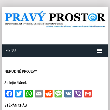
MENU
18.10.2025
Redakce
18
Kategorie:
Politika
52
přečtení
NERUDNÉ PROJEVY
Sdílejte článek:
Facebook
Twitter
WhatsApp
Email
Reddit
Message
VK
Viber
Gmai
ŠTĚPÁN CHÁB