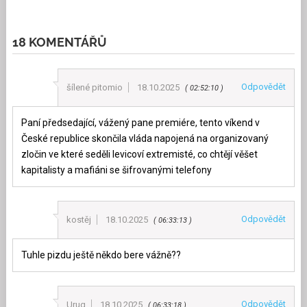
18 KOMENTÁŘŮ
Odpovědět
šílené pitomio
18.10.2025
02:52:10
Paní předsedající, vážený pane premiére, tento víkend v
České republice skončila vláda napojená na organizovaný
zločin ve které seděli levicoví extremisté, co chtějí věšet
kapitalisty a mafiáni se šifrovanými telefony
Odpovědět
kostěj
18.10.2025
06:33:13
Tuhle pizdu ještě někdo bere vážně??
Odpovědět
Urug
18.10.2025
06:33:18