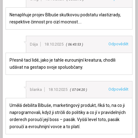
Nenaplňuje projev Blbuše skutkovou podstatu vlastizrady,
respektive činnost pro cizí mocnost….
Odpovědět
Dája
18.10.2025
06:43:53
Přesně tací lidé, jako je tahle eurounijní kreatura, chodili
udávat na gestapo svoje spoluobčany.
Odpovědět
blanka
18.10.2025
07:04:20
Umělá debilita Blbuše, marketingový produkt, říká to, na co ji
naprogramovali, když ji strčili do politiky a co jí v pravidelných
orderech poroučí její boss – pasák. Vyšší level toto, pasák
poroučí a evrouhnijní vovce a to platí.