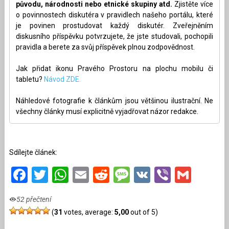
původu, národnosti nebo etnické skupiny atd.
Zjistěte více
o povinnostech diskutéra v pravidlech našeho portálu, které
je povinen prostudovat každý diskutér. Zveřejněním
diskusního příspěvku potvrzujete, že jste studovali, pochopili
pravidla a berete za svůj příspěvek plnou zodpovědnost.
Jak přidat ikonu Pravého Prostoru na plochu mobilu či
tabletu?
Návod ZDE.
Náhledové fotografie k článkům jsou většinou ilustrační. Ne
všechny články musí explicitně vyjadřovat názor redakce.
Sdílejte článek:
Facebook
Twitter
WhatsApp
Email
Reddit
Message
VK
Viber
Gmai
52 přečtení
(
31
votes, average:
5,00
out of 5)