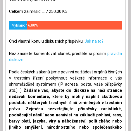
Celkem za měsíc: ... 7 250,00 Kč
Vybráno 16.00%
Chci vlastní ikonu u diskuzních příspěvku.
Jak na to?
Než začnete komentovat článek, přečtěte si prosím
pravidla
diskuze.
Podle českých zákonů jsme povinni na žádost orgánů činných
v trestním řízení poskytnout veškeré informace o vás
shromážděné systémem (IP adresa, pošta, vaše příspěvky
atd.). )
Žádáme vás, abyste do diskuze na naší stránce
nedávali komentáře, které by mohly naplnit skutkovou
podstatu některých trestných činů zmíněných v trestním
právu. Zejména nezveřejňujte příspěvky rasistické,
podněcující násilí nebo nenávist na základě pohlaví, rasy,
barvy pleti, jazyka, víry a náboženství, politického nebo
jiného smýšlení, národnostního nebo společenského