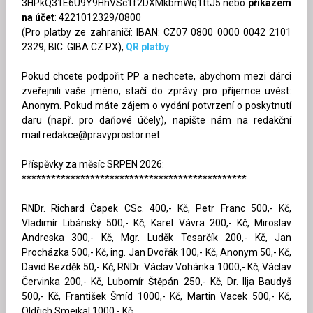
3HPkQ31E6U9Y9HhVSc1f2DXMkbmWq1ttJ5 nebo
příkazem
na účet
: 4221012329/0800
(Pro platby ze zahraničí: IBAN: CZ07 0800 0000 0042 2101
2329, BIC: GIBA CZ PX),
QR platby
Pokud chcete podpořit PP a nechcete, abychom mezi dárci
zveřejnili vaše jméno, stačí do zprávy pro příjemce uvést:
Anonym. Pokud máte zájem o vydání potvrzení o poskytnutí
daru (např. pro daňové účely), napište nám na redakční
mail
redakce@pravyprostor.net
Příspěvky za měsíc SRPEN 2026:
**********************************************
RNDr. Richard Čapek CSc. 400,- Kč, Petr Franc 500,- Kč,
Vladimír Libánský 500,- Kč, Karel Vávra 200,- Kč, Miroslav
Andreska 300,- Kč, Mgr. Luděk Tesarčík 200,- Kč, Jan
Procházka 500,- Kč, ing. Jan Dvořák 100,- Kč, Anonym 50,- Kč,
David Bezděk 50,- Kč, RNDr. Václav Vohánka 1000,- Kč, Václav
Červinka 200,- Kč, Lubomír Štěpán 250,- Kč, Dr. Ilja Baudyš
500,- Kč, František Šmíd 1000,- Kč, Martin Vacek 500,- Kč,
Oldřich Smejkal 1000,- Kč