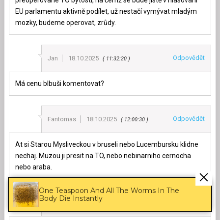
přeoperované TO bytosti, na čemž se bude jistě v hlasování
EU parlamentu aktivně podílet, už nestačí vymývat mladým
mozky, budeme operovat, zrůdy.
Odpovědět
Jan
18.10.2025
11:32:20
Má cenu blbuši komentovat?
Odpovědět
Fantomas
18.10.2025
12:00:30
At si Starou Mysliveckou v bruseli nebo Lucembursku klidne
nechaj. Muzou ji presit na TO, nebo nebinarniho cernocha
nebo araba.
One Teaspoon And All The Worms In The
Body Die Instantly
Odpovědět
karel
18.10.2025
12:15:03