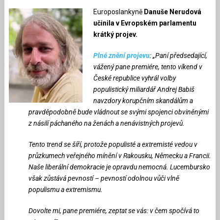
Europoslankyně
Danuše Nerudová
učinila v Evropském parlamentu
krátký projev.
Plné znění projevu
: „Paní předsedající,
vážený pane premiére, tento víkend v
České republice vyhrál volby
populistický miliardář Andrej Babiš
navzdory korupčním skandálům a
pravděpodobně bude vládnout se svými spojenci obviněnými
z násilí páchaného na ženách a nenávistných projevů.
Tento trend se šíří, protože populisté a extremisté vedou v
průzkumech veřejného mínění v Rakousku, Německu a Francii.
Naše liberální demokracie je opravdu nemocná. Lucembursko
však zůstává pevností – pevností odolnou vůči vlně
populismu a extremismu.
Dovolte mi, pane premiére, zeptat se vás: v čem spočívá to