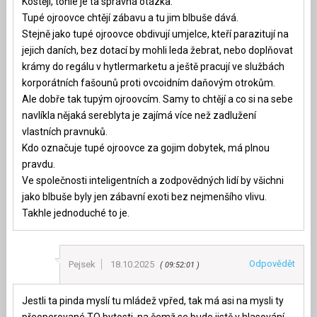
Kostěji, tohle je ta správná otázka.
Tupé ojroovce chtějí zábavu a tu jim blbuše dává.
Stejně jako tupé ojroovce obdivují umjelce, kteří parazitují na
jejich daních, bez dotací by mohli leda žebrat, nebo doplňovat
krámy do regálu v hytlermarketu a ještě pracují ve službách
korporátních fašounů proti ovcoidním daňovým otrokům.
Ale dobře tak tupým ojroovcím. Samy to chtějí a co si na sebe
navlíkla nějaká sereblyta je zajímá více než zadlužení
vlastních pravnuků.
Kdo označuje tupé ojroovce za gojim dobytek, má plnou
pravdu.
Ve společnosti inteligentních a zodpovědných lidí by všichni
jako blbuše byly jen zábavní exoti bez nejmenšího vlivu.
Takhle jednoduché to je.
Odpovědět
Pejsek
18.10.2025
09:52:01
Jestli ta pinda myslí tu mládež vpřed, tak má asi na mysli ty