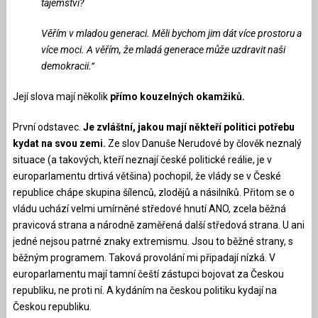
tajemství?
Věřím v mladou generaci. Měli bychom jim dát více prostoru a
více moci. A věřím, že mladá generace může uzdravit naši
demokracii.“
Její slova mají několik
přímo kouzelných okamžiků.
První odstavec.
Je zvláštní, jakou mají někteří politici potřebu
kydat na svou zemi.
Ze slov Danuše Nerudové by člověk neznalý
situace (a takových, kteří neznají české politické reálie, je v
europarlamentu drtivá většina) pochopil, že vlády se v České
republice chápe skupina šílenců, zlodějů a násilníků. Přitom se o
vládu uchází velmi umírněné středové hnutí ANO, zcela běžná
pravicová strana a národně zaměřená další středová strana. U ani
jedné nejsou patrné znaky extremismu. Jsou to běžné strany, s
běžným programem. Taková provolání mi připadají nízká. V
europarlamentu mají tamní čeští zástupci bojovat za Českou
republiku, ne proti ní. A kydáním na českou politiku kydají na
Českou republiku.