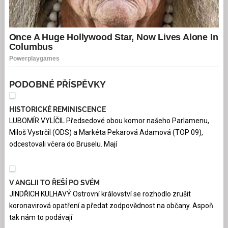
PODOBNÉ PŘÍSPĚVKY
HISTORICKÉ REMINISCENCE
LUBOMÍR VYLÍČIL Předsedové obou komor našeho Parlamenu,
Miloš Vystrčil (ODS) a Markéta Pekarová Adamová (TOP 09),
odcestovali včera do Bruselu. Mají
V ANGLII TO ŘEŠÍ PO SVÉM
JINDŘICH KULHAVÝ Ostrovní království se rozhodlo zrušit
koronavirová opatření a předat zodpovědnost na občany. Aspoň
tak nám to podávají