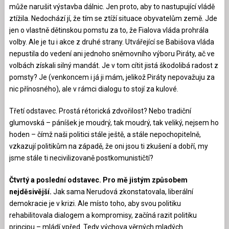
může narušit výstavba dálnic. Jen proto, aby to nastupující vládě
ztížila. Nedochází jí, že tím se ztíží situace obyvatelům země. Jde
jen o vlastně dětinskou pomstu za to, že Fialova vláda prohrála
volby. Ale je tu i akce z druhé strany. Utvářející se Babišova vláda
nepustila do vedení ani jednoho sněmovního výboru Piráty, ač ve
volbách získali silný mandát. Je v tom cítit jistá škodolibá radost z
pomsty? Je (venkoncem i já ji mám, jelikož Piráty nepovažuju za
nic přínosného), ale v rámci dialogu to stojí za kulové.
Třetí odstavec. Prostá rétorická zdvořilost? Nebo tradiční
glumovská – páníšek je moudrý, tak moudrý, tak veliký, nejsem ho
hoden – čímž naši politici stále ještě, a stále nepochopitelně,
vzkazují politikům na západě, že oni jsou ti zkušení a dobří, my
jsme stále ti necivilizovaně postkomunističtí?
Čtvrtý a poslední odstavec. Pro mě jistým způsobem
nejděsivější.
Jak sama Nerudová zkonstatovala, liberální
demokracie je v krizi. Ale místo toho, aby svou politiku
rehabilitovala dialogem a kompromisy, začíná razit politiku
principu – mládí vpřed. Tedy výchova věrných mladých