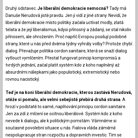
Druhý odstavec.
Je liberální demokracie nemocná?
Tady má
Danuše Nerudová jistě pravdu. Jen ji vidí z jiné strany. Nevidí, že
liberální demokracie místo politiky začala uctívat modly, zlatá
telata a že její liberalismus, kdysi přínosný a žádaný, se stal nikoliv
přínosem, ale ohrožením. Proč napříč Evropou posilují podobné
strany, které u nás před dvěma týdny vyhrály volby? Protože chybí
dialog. Převažuje politika cordon sanitaire, která se snaží dialog
vytlouct vymlčením. Přestal fungovat princip kompromisů a
tvrdých jednání, začal platit systém kdo z koho naplněný až
absurdními nálepkami jako populistický, extremistický nebo
rovnou nacistický.
Teď je na koni liberální demokracie, kterou zastává Nerudová,
otěže si pomalu, ale velmi sebejistě přebírá druhá strana
. A
hrozí v podstatě to samé, naplňování principu cordon sanitaire.
Jen za zdí z mlčení se ocitnou liberálové. Systém kdo z koho
nevede k dialogu, ale k politickým pomstám. Všimněme si
současné povolební situace u nás. Fialova vláda záměrně
nespolupracuje stran rozpočtu a dopravních investic. Tím se