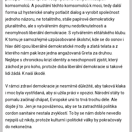
komsomolců. A pouštění těchto komsomolců k moci, tedy další
forma už hysterické snahy potlačit dialog a vyrobit společnost
jednoho názoru, ne totalitního, stále papírově demokraticky
pluralitního, ale s vytvářením dojmu nedotknutelnosti a
neomylnosti liberální demokracie. S vytvářením elitářského klubu.
K tomu je samozřejmě uzpůsobované školství, kde se do osnov i
hlav dětí cpou liberálně demokratické modly a zlatá telata a z
kterého nám pak leze jedna angažovaná Greta za druhou.
Nejlépe s chronickou krizí identity a neschopností zjistit, který
záchod je pro koho, protože doba liberální demokracie si takové
lidi žádá. K naší škodě.
V rámci zdraví demokracie je nesmírně důležité, aby taková klaka
i moc byla vystřídaná, aby si užila práci v opozici. Národní státy to
pomalu začínají chápat, Evropské unii to trvá trochu déle. Ale
dojde jí to. Jen je na pováženou, aby se ta zatrachtilá politika
cordon sanitaire nestala zvyklostí. To by se nám dobře nevedlo
nejspíš už nikdy, protože kulturní i politické války by pokračovaly
do nekonečna.