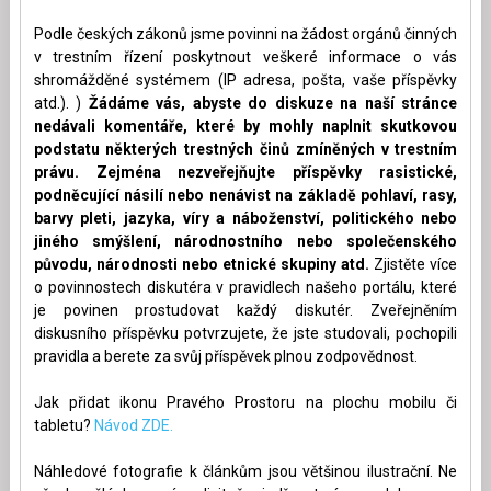
Podle českých zákonů jsme povinni na žádost orgánů činných
v trestním řízení poskytnout veškeré informace o vás
shromážděné systémem (IP adresa, pošta, vaše příspěvky
atd.). )
Žádáme vás, abyste do diskuze na naší stránce
nedávali komentáře, které by mohly naplnit skutkovou
podstatu některých trestných činů zmíněných v trestním
právu. Zejména nezveřejňujte příspěvky rasistické,
podněcující násilí nebo nenávist na základě pohlaví, rasy,
barvy pleti, jazyka, víry a náboženství, politického nebo
jiného smýšlení, národnostního nebo společenského
původu, národnosti nebo etnické skupiny atd.
Zjistěte více
o povinnostech diskutéra v pravidlech našeho portálu, které
je povinen prostudovat každý diskutér. Zveřejněním
diskusního příspěvku potvrzujete, že jste studovali, pochopili
pravidla a berete za svůj příspěvek plnou zodpovědnost.
Jak přidat ikonu Pravého Prostoru na plochu mobilu či
tabletu?
Návod ZDE.
Náhledové fotografie k článkům jsou většinou ilustrační. Ne