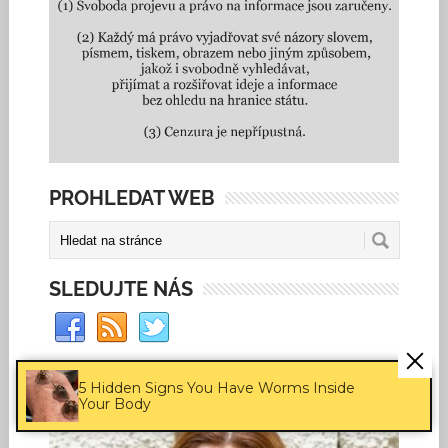
PROHLEDAT WEB
SLEDUJTE NÁS
FLASH
5 Hidden Signs You Have Worms Inside
Your Body