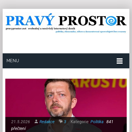
MENU
21.5.2026
Redakce
3
Kategorie:
Politika
841
přečtení