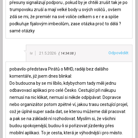
přesuny signalizují podporu , pokud by je chtěli zrušit tak je po
trumpovsku zruší a mají velké body u svých voličů , ovšem
zdá se mi, že premiér na své voliče celkem s e r e a spíše
podkuřuje fijalovým imbecilům, zase otázka proč to dělá ?
samé otázky
Odpovědět
iv
21.5.2026
14:34:08
pobavilo-představa Pirátů o MHD, raději bez dalšího
komentáře, již jsem dnes blinkal:
Do budoucna by se mi líbilo, kdybychom tady měli jednu
odbavovací aplikaci pro celé Česko. Cestující při nákupu
nemusí na nic klikat, nemusí si někde odpípávat. Dopravce
nebo organizátor potom zpětné ví, jakou trasu cestující projel,
což je úplně super sada dat, se kterou můžeme dál pracovat
a pak se na základě ní rozhodovat. Myslím si, že všichni
budou spokojenější, budou-li si pořizovat jízdenky přes
mobilní aplikaci. To je cesta, která je výhodnější i pro město.