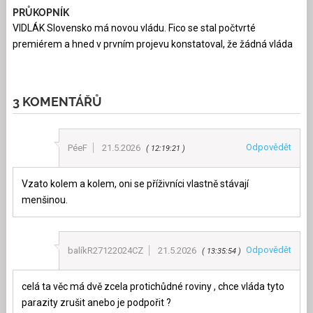
PRŮKOPNÍK
VIDLÁK Slovensko má novou vládu. Fico se stal počtvrté
premiérem a hned v prvním projevu konstatoval, že žádná vláda
3 KOMENTÁŘŮ
Odpovědět
PéeF
21.5.2026
12:19:21
Vzato kolem a kolem, oni se příživníci vlastně stávají
menšinou.
Odpovědět
balíkR27122024CZ
21.5.2026
13:35:54
celá ta věc má dvě zcela protichůdné roviny , chce vláda tyto
parazity zrušit anebo je podpořit ?