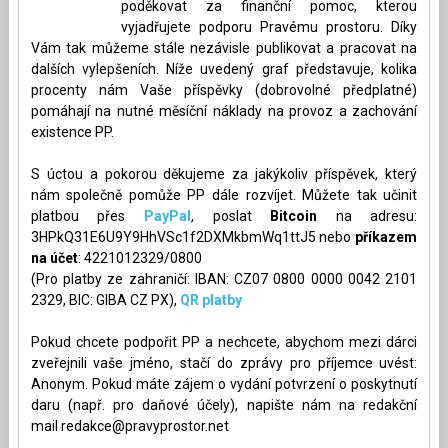
poděkovat za finanční pomoc, kterou
vyjadřujete podporu Pravému prostoru. Díky
Vám tak můžeme stále nezávisle publikovat a pracovat na
dalších vylepšeních. Níže uvedený graf představuje, kolika
procenty nám Vaše příspěvky (dobrovolné předplatné)
pomáhají na nutné měsíční náklady na provoz a zachování
existence PP.
S úctou a pokorou děkujeme za jakýkoliv příspěvek, který
nám společně pomůže PP dále rozvíjet. Můžete tak učinit
platbou přes
PayPal
, poslat
Bitcoin
na adresu:
3HPkQ31E6U9Y9HhVSc1f2DXMkbmWq1ttJ5 nebo
příkazem
na účet
: 4221012329/0800
(Pro platby ze zahraničí: IBAN: CZ07 0800 0000 0042 2101
2329, BIC: GIBA CZ PX),
QR platby
Pokud chcete podpořit PP a nechcete, abychom mezi dárci
zveřejnili vaše jméno, stačí do zprávy pro příjemce uvést:
Anonym. Pokud máte zájem o vydání potvrzení o poskytnutí
daru (např. pro daňové účely), napište nám na redakční
mail
redakce@pravyprostor.net