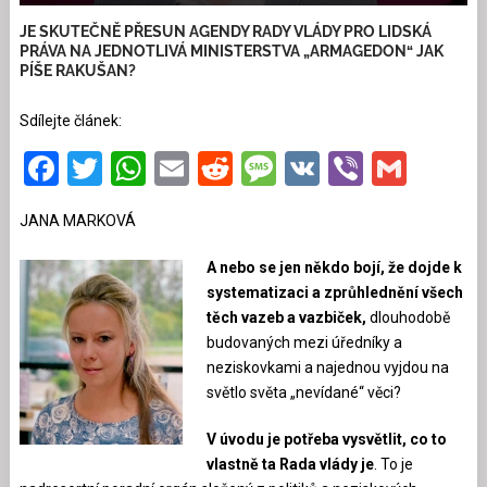
JE SKUTEČNĚ PŘESUN AGENDY RADY VLÁDY PRO LIDSKÁ
PRÁVA NA JEDNOTLIVÁ MINISTERSTVA „ARMAGEDON“ JAK
PÍŠE RAKUŠAN?
Sdílejte článek:
Facebook
Twitter
WhatsApp
Email
Reddit
Message
VK
Viber
Gmai
JANA MARKOVÁ
A nebo se jen někdo bojí, že dojde k
systematizaci a zprůhlednění všech
těch vazeb a vazbiček,
dlouhodobě
budovaných mezi úředníky a
neziskovkami a najednou vyjdou na
světlo světa „nevídané“ věci?
V úvodu je potřeba vysvětlit, co to
vlastně ta Rada vlády je
. To je