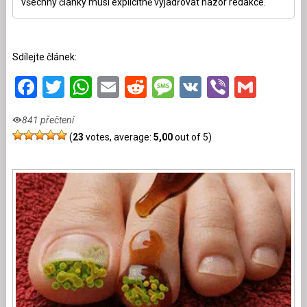
všechny články musí explicitně vyjadřovat názor redakce.
Sdílejte článek:
Facebook
Twitter
WhatsApp
Email
Reddit
Message
VK
Viber
Gmai
841 přečtení
(
23
votes, average:
5,00
out of 5)