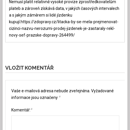
Nemusí platit relativně vysoké provize zprostředkovatelům
plateb a zároveň získává data, v jakých časových intervalech
a s jakým záměrem si lidé jízdenku
kupují.https://zdopravy.cz/litacka-by-se-mela-prejmenovat-
cizinci-nazvu-nerozumi-prodej-jizdenek-je-zastaraly-rekl-
novy-sef-prazske-dopravy-264499/
VLOŽIT KOMENTÁŘ
Vaše e-mailová adresa nebude zveřejněna.
Vyžadované
*
informace jsou označeny
*
Komentář: