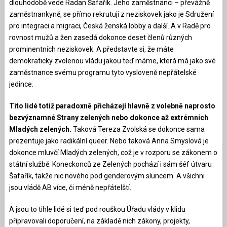
dlouhodobě vede Radan Šafařík. Jeho zaměstnanci – převážně
zaměstnankyně, se přímo rekrutují z neziskovek jako je Sdružení
pro integraci a migraci, Česká ženská lobby a další. A v Radě pro
rovnost mužů a žen zasedá dokonce deset členů různých
prominentních neziskovek. A představte si, že máte
demokraticky zvolenou vládu jakou teď máme, která má jako své
zaměstnance svému programu tyto vysloveně nepřátelské
jedince.
Tito lidé totiž paradoxně přicházejí hlavně z volebně naprosto
bezvýznamné Strany zelených nebo dokonce až extrémních
Mladých zelených.
Taková Tereza Zvolská se dokonce sama
prezentuje jako radikální queer. Nebo taková Anna Smyslová je
dokonce mluvčí Mladých zelených, což je v rozporu se zákonem o
státní službě. Koneckonců ze Zelených pochází i sám šéf útvaru
Šafařík, takže nic nového pod genderovým sluncem. A všichni
jsou vládě AB více, či méně nepřátelští.
A jsou to tihle lidé si teď pod rouškou Úřadu vlády v klidu
připravovali doporučení, na základě nich zákony, projekty,