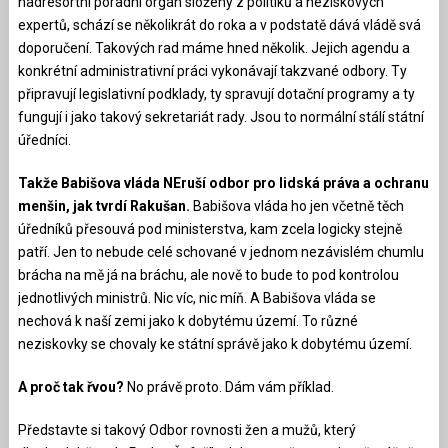
nadresortní poradní orgán složený z politiků a neziskových
expertů, schází se několikrát do roka a v podstatě dává vládě svá
doporučení. Takových rad máme hned několik. Jejich agendu a
konkrétní administrativní práci vykonávají takzvané odbory. Ty
připravují legislativní podklady, ty spravují dotační programy a ty
fungují i jako takový sekretariát rady. Jsou to normální stálí státní
úředníci.
Takže Babišova vláda NEruší odbor pro lidská práva a ochranu
menšin, jak tvrdí Rakušan.
Babišova vláda ho jen včetně těch
úředníků přesouvá pod ministerstva, kam zcela logicky stejně
patří. Jen to nebude celé schované v jednom nezávislém chumlu
brácha na mě já na bráchu, ale nově to bude to pod kontrolou
jednotlivých ministrů. Nic víc, nic míň. A Babišova vláda se
nechová k naší zemi jako k dobytému území. To různé
neziskovky se chovaly ke státní správě jako k dobytému území.
A proč tak řvou?
No právě proto. Dám vám příklad.
Představte si takový Odbor rovnosti žen a mužů, který