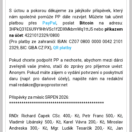
S úctou a pokorou děkujeme za jakýkoliv příspěvek, který
nám společně pomůže PP dále rozvíjet. Můžete tak učinit
platbou přes
PayPal
, poslat
Bitcoin
na adresu:
3HPkQ31E6U9Y9HhVSc1f2DXMkbmWq1ttJ5 nebo
příkazem
na účet
: 4221012329/0800
(Pro platby ze zahraničí: IBAN: CZ07 0800 0000 0042 2101
2329, BIC: GIBA CZ PX),
QR platby
Pokud chcete podpořit PP a nechcete, abychom mezi dárci
zveřejnili vaše jméno, stačí do zprávy pro příjemce uvést:
Anonym. Pokud máte zájem o vydání potvrzení o poskytnutí
daru (např. pro daňové účely), napište nám na redakční
mail
redakce@pravyprostor.net
Příspěvky za měsíc SRPEN 2026:
**********************************************
RNDr. Richard Čapek CSc. 400,- Kč, Petr Franc 500,- Kč,
Vladimír Libánský 500,- Kč, Karel Vávra 200,- Kč, Miroslav
Andreska 300,- Kč, Mgr. Luděk Tesarčík 200,- Kč, Jan