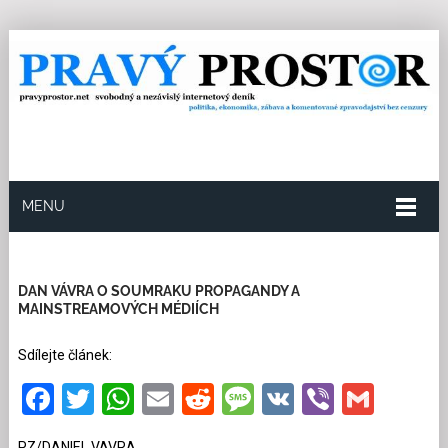
MENU
1.5.2024
Redakce
5
Kategorie:
Společnost
61
přečtení
DAN VÁVRA O SOUMRAKU PROPAGANDY A
MAINSTREAMOVÝCH MÉDIÍCH
Sdílejte článek:
Facebook
Twitter
WhatsApp
Email
Reddit
Message
VK
Viber
Gmai
PZ/DANIEL VAVRA