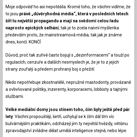
Moje odpověď ho asi nepotěšila. Kromě toho, že všichni vidíme, že
to jsou
právě „důvěryhodná média“, která v posledních letech
šíří tu největší propagandu a mají na svědomí celou řadu
naprosto epických selhání
, tak je to zcela naivní myšlenka
především proto, že mainstreamová média, tak jak je známe
dnes, končí. KONČÍ.
Důvod, proč tak zuřivě často bojují s „dezinformacemi“ a touží po
regulacích, cenzuře a dalších nesmyslech je, že je to z jejich
strany zoufalý a předem prohraný boj o přežití.
Nikdo nepotřebuje zkostnatělé, nepružné mastodonty, provázané
a ovlivňované politiky, inzerenty, korporacemi, lobbisty a tajnými
službami.
Velké mediální domy jsou stínem toho, čím byly ještě před pár
lety
. Všichni propouštějí, šetří, uchylují se k čím dál tím víc
bulvárnějším praktikám, odcházejí jim ty největší hvězdy, většinu
zpravodajství zvládne dělat umělá inteligence stejně, nebo lépe.