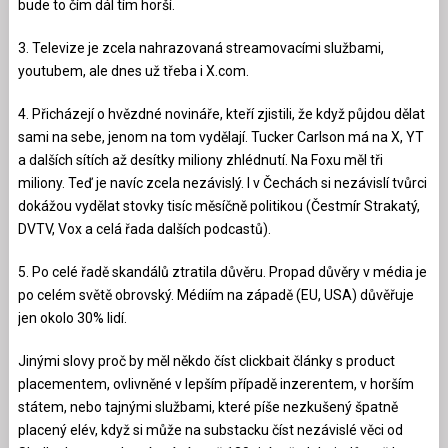
bude to čím dál tím horší.
3. Televize je zcela nahrazovaná streamovacími službami,
youtubem, ale dnes už třeba i X.com.
4. Přicházejí o hvězdné novináře, kteří zjistili, že když půjdou dělat
sami na sebe, jenom na tom vydělají. Tucker Carlson má na X, YT
a dalších sítích až desítky miliony zhlédnutí. Na Foxu měl tři
miliony. Teď je navíc zcela nezávislý. I v Čechách si nezávislí tvůrci
dokážou vydělat stovky tisíc měsíčně politikou (Čestmír Strakatý,
DVTV, Vox a celá řada dalších podcastů).
5. Po celé řadě skandálů ztratila důvěru. Propad důvěry v média je
po celém světě obrovský. Médiím na západě (EU, USA) důvěřuje
jen okolo 30% lidí.
Jinými slovy proč by měl někdo číst clickbait články s product
placementem, ovlivněné v lepším případě inzerentem, v horším
státem, nebo tajnými službami, které píše nezkušený špatně
placený elév, když si může na substacku číst nezávislé věci od