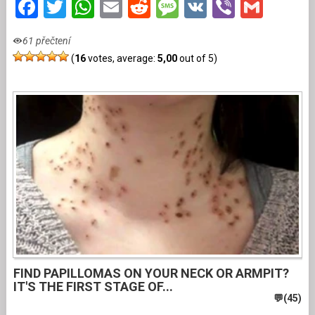
Facebook
Twitter
WhatsApp
Email
Reddit
Message
VK
Viber
Gmai
61 přečtení
(
16
votes, average:
5,00
out of 5)
FIND PAPILLOMAS ON YOUR NECK OR ARMPIT?
IT'S THE FIRST STAGE OF...