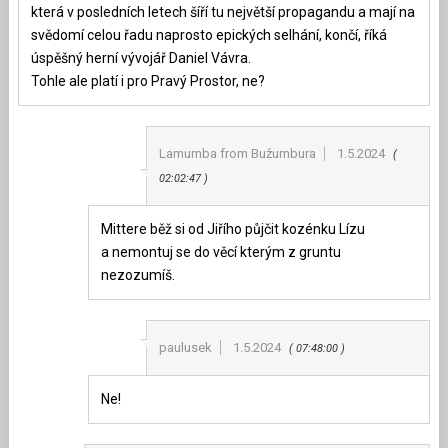
která v posledních letech šíří tu největší propagandu a mají na
svědomí celou řadu naprosto epických selhání, končí, říká
úspěšný herní vývojář Daniel Vávra.
Tohle ale platí i pro Pravý Prostor, ne?
Lamumba from Bužumbura
1.5.2024
02:02:47
Mittere běž si od Jiřího půjčit kozénku Lízu
a nemontuj se do věcí kterým z gruntu
nezozumíš.
paulusek
1.5.2024
07:48:00
Ne!