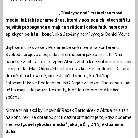
„Důvěryhodná“ mainstreamová
média, tak jak je známe dnes, která v posledních letech šíří tu
největší propagandu a mají na svědomí celou řadu naprosto
epických selhání, končí,
říká úspěšný herní vývojář Daniel Vávra.
„Byl jsem dnes zase v Poslanecké sněmovně na konferenci
Svoboda projevu a boj s dezinformacemi jako panelista. Náš
panel se zaobíral o nebezpečí AI ve vztahu k dezinformacím a co
se s tím dá dělat. Odpověď na tuto otázku je jednoduchá. Dá se s
tím dělat asi to samé, co se dá dělat s lidmi, kteří dělají
fotomontáže ve Photoshopu. NIC. Nejde zakázat Photoshop. Lidi
už ho mají. Jde pouze trestat ty, kteří tou fotomontáží něco
spáchají.
Nicméně na akci byl i novinář Radek Bartoníček z Aktuálně a ten
na konci řekl, že obranou proti dezinformacím je to, když budeme
sledovat
„důvěryhodná média“ jako je ČT, CNN, Aktuálně a
další.