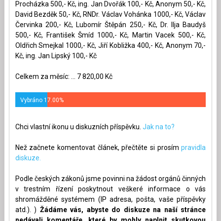
Procházka 500,- Kč, ing. Jan Dvořák 100,- Kč, Anonym 50,- Kč,
David Bezděk 50,- Kč, RNDr. Václav Vohánka 1000,- Kč, Václav
Červinka 200,- Kč, Lubomír Štěpán 250,- Kč, Dr. Ilja Baudyš
500,- Kč, František Šmíd 1000,- Kč, Martin Vacek 500,- Kč,
Oldřich Smejkal 1000,- Kč, Jiří Kobližka 400,- Kč, Anonym 70,-
Kč, ing. Jan Lipský 100,- Kč
Celkem za měsíc: ... 7 820,00 Kč
Vybráno 17.00%
Chci vlastní ikonu u diskuzních příspěvku.
Jak na to?
Než začnete komentovat článek, přečtěte si prosím
pravidla
diskuze.
Podle českých zákonů jsme povinni na žádost orgánů činných
v trestním řízení poskytnout veškeré informace o vás
shromážděné systémem (IP adresa, pošta, vaše příspěvky
atd.). )
Žádáme vás, abyste do diskuze na naší stránce
nedávali komentáře, které by mohly naplnit skutkovou