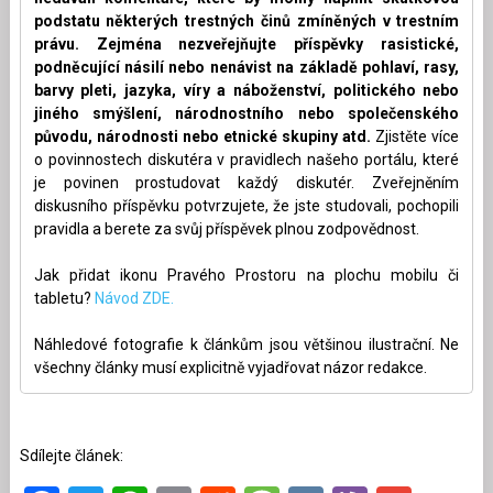
podstatu některých trestných činů zmíněných v trestním
právu. Zejména nezveřejňujte příspěvky rasistické,
podněcující násilí nebo nenávist na základě pohlaví, rasy,
barvy pleti, jazyka, víry a náboženství, politického nebo
jiného smýšlení, národnostního nebo společenského
původu, národnosti nebo etnické skupiny atd.
Zjistěte více
o povinnostech diskutéra v pravidlech našeho portálu, které
je povinen prostudovat každý diskutér. Zveřejněním
diskusního příspěvku potvrzujete, že jste studovali, pochopili
pravidla a berete za svůj příspěvek plnou zodpovědnost.
Jak přidat ikonu Pravého Prostoru na plochu mobilu či
tabletu?
Návod ZDE.
Náhledové fotografie k článkům jsou většinou ilustrační. Ne
všechny články musí explicitně vyjadřovat názor redakce.
Sdílejte článek: