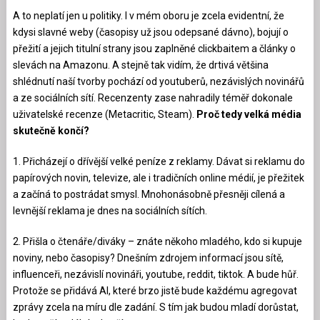
A to neplatí jen u politiky. I v mém oboru je zcela evidentní, že
kdysi slavné weby (časopisy už jsou odepsané dávno), bojují o
přežití a jejich titulní strany jsou zaplněné clickbaitem a články o
slevách na Amazonu. A stejně tak vidím, že drtivá většina
shlédnutí naší tvorby pochází od youtuberů, nezávislých novinářů
a ze sociálních sítí. Recenzenty zase nahradily téměř dokonale
uživatelské recenze (Metacritic, Steam).
Proč tedy velká média
skutečně končí?
1. Přicházejí o dřívější velké peníze z reklamy. Dávat si reklamu do
papírových novin, televize, ale i tradičních online médií, je přežitek
a začíná to postrádat smysl. Mnohonásobně přesněji cílená a
levnější reklama je dnes na sociálních sítích.
2. Přišla o čtenáře/diváky – znáte někoho mladého, kdo si kupuje
noviny, nebo časopisy? Dnešním zdrojem informací jsou sítě,
influenceři, nezávislí novináři, youtube, reddit, tiktok. A bude hůř.
Protože se přidává AI, které brzo jistě bude každému agregovat
zprávy zcela na míru dle zadání. S tím jak budou mladí dorůstat,