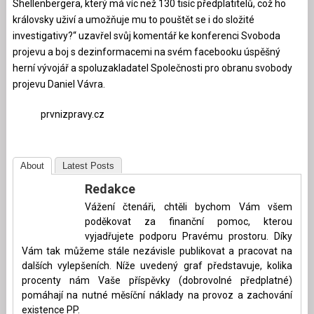
Shellenbergera, který má víc než 130 tisíc předplatitelů, což ho
královsky uživí a umožňuje mu to pouštět se i do složité
investigativy?“ uzavřel svůj komentář ke konferenci Svoboda
projevu a boj s dezinformacemi na svém facebooku úspěšný
herní vývojář a spoluzakladatel Společnosti pro obranu svobody
projevu Daniel Vávra.
prvnizpravy.cz
About
Latest Posts
Redakce
Vážení čtenáři, chtěli bychom Vám všem
poděkovat za finanční pomoc, kterou
vyjadřujete podporu Pravému prostoru. Díky
Vám tak můžeme stále nezávisle publikovat a pracovat na
dalších vylepšeních. Níže uvedený graf představuje, kolika
procenty nám Vaše příspěvky (dobrovolné předplatné)
pomáhají na nutné měsíční náklady na provoz a zachování
existence PP.