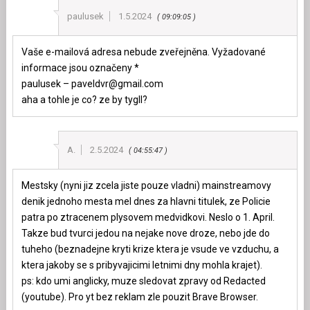
paulusek
1.5.2024
09:09:05
Vaše e-mailová adresa nebude zveřejněna. Vyžadované
informace jsou označeny *
paulusek –
paveldvr@gmail.com
aha a tohle je co? ze by tygll?
A.
2.5.2024
04:55:47
Mestsky (nyni jiz zcela jiste pouze vladni) mainstreamovy
denik jednoho mesta mel dnes za hlavni titulek, ze Policie
patra po ztracenem plysovem medvidkovi. Neslo o 1. April.
Takze bud tvurci jedou na nejake nove droze, nebo jde do
tuheho (beznadejne kryti krize ktera je vsude ve vzduchu, a
ktera jakoby se s pribyvajicimi letnimi dny mohla krajet).
ps: kdo umi anglicky, muze sledovat zpravy od Redacted
(youtube). Pro yt bez reklam zle pouzit Brave Browser.