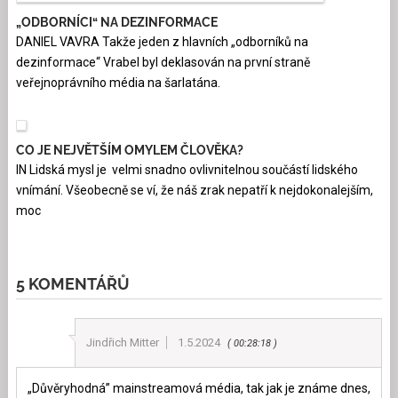
„ODBORNÍCI“ NA DEZINFORMACE
DANIEL VAVRA Takže jeden z hlavních „odborníků na
dezinformace“ Vrabel byl deklasován na první straně
veřejnoprávního média na šarlatána.
CO JE NEJVĚTŠÍM OMYLEM ČLOVĚKA?
IN Lidská mysl je velmi snadno ovlivnitelnou součástí lidského
vnímání. Všeobecně se ví, že náš zrak nepatří k nejdokonalejším,
moc
5 KOMENTÁŘŮ
Jindřich Mitter
1.5.2024
00:28:18
„Důvěryhodná” mainstreamová média, tak jak je známe dnes,