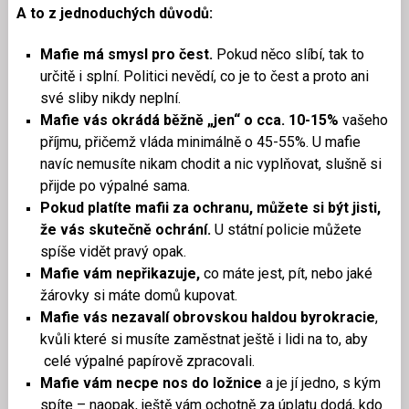
A to z jednoduchých důvodů:
Mafie má smysl pro čest.
Pokud něco slíbí, tak to
určitě i splní. Politici nevědí, co je to čest a proto ani
své sliby nikdy neplní.
Mafie vás okrádá běžně „jen“ o cca. 10-15%
vašeho
příjmu, přičemž vláda minimálně o 45-55%. U mafie
navíc nemusíte nikam chodit a nic vyplňovat, slušně si
přijde po výpalné sama.
Pokud platíte mafii za ochranu, můžete si být jisti,
že vás skutečně ochrání.
U státní policie můžete
spíše vidět pravý opak.
Mafie vám nepřikazuje,
co máte jest, pít, nebo jaké
žárovky si máte domů kupovat.
Mafie vás nezavalí obrovskou haldou byrokracie
,
kvůli které si musíte zaměstnat ještě i lidi na to, aby
celé výpalné papírově zpracovali.
Mafie vám necpe nos do ložnice
a je jí jedno, s kým
spíte – naopak, ještě vám ochotně za úplatu dodá, kdo