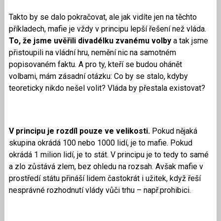
Takto by se dalo pokračovat, ale jak vidíte jen na těchto
příkladech, mafie je vždy v principu lepší řešení než vláda.
To, že jsme uvěřili divadélku zvanému volby
a tak jsme
přistoupili na vládní hru, nemění nic na samotném
popisovaném faktu. A pro ty, kteří se budou ohánět
volbami, mám zásadní otázku: Co by se stalo, kdyby
teoreticky nikdo nešel volit? Vláda by přestala existovat?
V principu je rozdíl pouze ve velikosti.
Pokud nějaká
skupina okrádá 100 nebo 1000 lidí, je to mafie. Pokud
okrádá 1 milion lidí, je to stát. V principu je to tedy to samé
a zlo zůstává zlem, bez ohledu na rozsah. Avšak mafie v
prostředí státu přináší lidem častokrát i užitek, když řeší
nesprávné rozhodnutí vlády vůči trhu – např.prohibici.