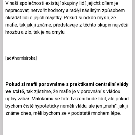
V naší společnosti existují skupiny lidí, jejichž cílem je
nepracovat, netvořit hodnoty a raději násilným způsobem
okrádat lidi o jejich majetky. Pokud si někdo myslí, že
mafie, tak jak ji známe, představuje z těchto skupin největší
hrozbu a zlo, tak je na omylu.
[ad#hornisiroka]
Pokud si mafii porovnáme s praktikami centrální vlády
ve státě,
tak zjistíme, že mafie je v porovnání s vládou
úplný žabař. Málokomu se toto tvrzení bude líbit, ale pokud
bychom čistě hypoteticky neměli vládu, ale jen „mafii“, jak ji
známe dnes, měli bychom se v podstatě mnohem lépe.