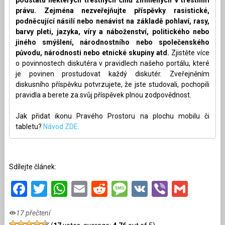
právu. Zejména nezveřejňujte příspěvky rasistické,
podněcující násilí nebo nenávist na základě pohlaví, rasy,
barvy pleti, jazyka, víry a náboženství, politického nebo
jiného smýšlení, národnostního nebo společenského
původu, národnosti nebo etnické skupiny atd.
Zjistěte více
o povinnostech diskutéra v pravidlech našeho portálu, které
je povinen prostudovat každý diskutér. Zveřejněním
diskusního příspěvku potvrzujete, že jste studovali, pochopili
pravidla a berete za svůj příspěvek plnou zodpovědnost.
Jak přidat ikonu Pravého Prostoru na plochu mobilu či
tabletu?
Návod ZDE.
Sdílejte článek:
Facebook
Twitter
WhatsApp
Email
Reddit
Message
VK
Viber
Gmai
17 přečtení