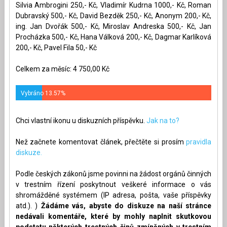
Silvia Ambrogini 250,- Kč, Vladimír Kudrna 1000,- Kč, Roman
Dubravský 500,- Kč, David Bezděk 250,- Kč, Anonym 200,- Kč,
ing. Jan Dvořák 500,- Kč, Miroslav Andreska 500,- Kč, Jan
Procházka 500,- Kč, Hana Válková 200,- Kč, Dagmar Karlíková
200,- Kč, Pavel Fila 50,- Kč
Celkem za měsíc: 4 750,00 Kč
Vybráno 13.57%
Chci vlastní ikonu u diskuzních příspěvku.
Jak na to?
Než začnete komentovat článek, přečtěte si prosím
pravidla
diskuze.
Podle českých zákonů jsme povinni na žádost orgánů činných
v trestním řízení poskytnout veškeré informace o vás
shromážděné systémem (IP adresa, pošta, vaše příspěvky
atd.). )
Žádáme vás, abyste do diskuze na naší stránce
nedávali komentáře, které by mohly naplnit skutkovou
podstatu některých trestných činů zmíněných v trestním