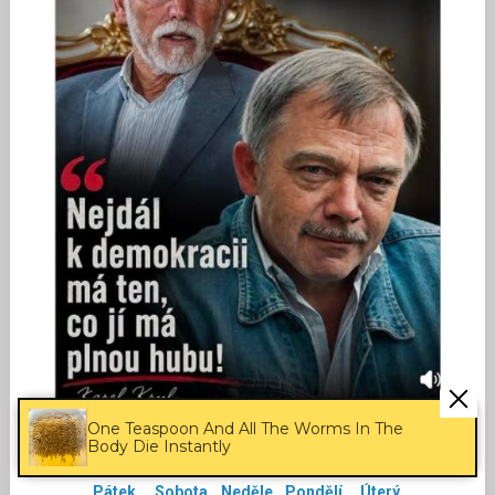
One Teaspoon And All The Worms In The
Body Die Instantly
POČASÍ
Pátek
Sobota
Neděle
Pondělí
Úterý