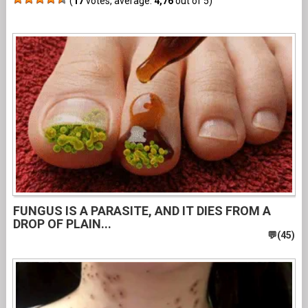
(
17
votes, average:
4,76
out of 5)
FUNGUS IS A PARASITE, AND IT DIES FROM A
DROP OF PLAIN...