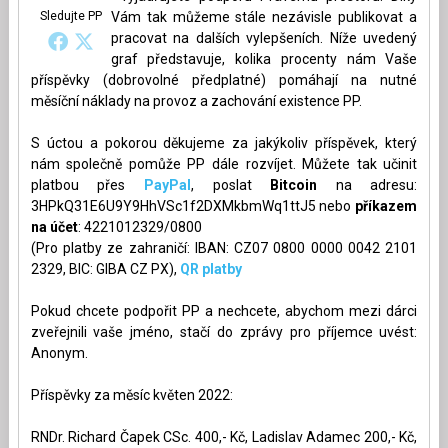
Sledujte PP
Vám tak můžeme stále nezávisle publikovat a
pracovat na dalších vylepšeních. Níže uvedený
graf představuje, kolika procenty nám Vaše
příspěvky (dobrovolné předplatné) pomáhají na nutné
měsíční náklady na provoz a zachování existence PP.
S úctou a pokorou děkujeme za jakýkoliv příspěvek, který
nám společně pomůže PP dále rozvíjet. Můžete tak učinit
platbou přes
PayPal
, poslat
Bitcoin
na adresu:
3HPkQ31E6U9Y9HhVSc1f2DXMkbmWq1ttJ5 nebo
příkazem
na účet
: 4221012329/0800
(Pro platby ze zahraničí: IBAN: CZ07 0800 0000 0042 2101
2329, BIC: GIBA CZ PX),
QR platby
Pokud chcete podpořit PP a nechcete, abychom mezi dárci
zveřejnili vaše jméno, stačí do zprávy pro příjemce uvést:
Anonym.
Příspěvky za měsíc květen 2022:
RNDr. Richard Čapek CSc. 400,- Kč, Ladislav Adamec 200,- Kč,