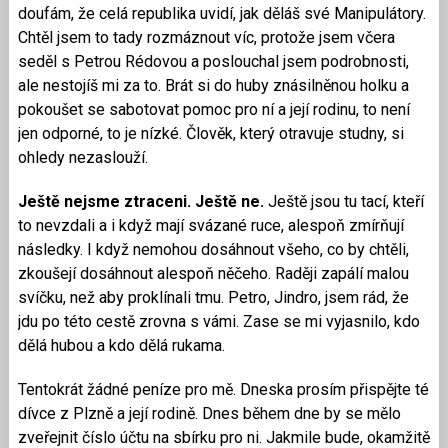
doufám, že celá republika uvidí, jak děláš své Manipulátory.
Chtěl jsem to tady rozmáznout víc, protože jsem včera
seděl s Petrou Rédovou a poslouchal jsem podrobnosti,
ale nestojíš mi za to. Brát si do huby znásilněnou holku a
pokoušet se sabotovat pomoc pro ní a její rodinu, to není
jen odporné, to je nízké. Člověk, který otravuje studny, si
ohledy nezaslouží.
Ještě nejsme ztraceni. Ještě ne.
Ještě jsou tu tací, kteří
to nevzdali a i když mají svázané ruce, alespoň zmírňují
následky. I když nemohou dosáhnout všeho, co by chtěli,
zkoušejí dosáhnout alespoň něčeho. Raději zapálí malou
svíčku, než aby proklínali tmu. Petro, Jindro, jsem rád, že
jdu po této cestě zrovna s vámi. Zase se mi vyjasnilo, kdo
dělá hubou a kdo dělá rukama.
Tentokrát žádné peníze pro mě. Dneska prosím přispějte té
dívce z Plzně a její rodině. Dnes během dne by se mělo
zveřejnit číslo účtu na sbírku pro ni. Jakmile bude, okamžitě