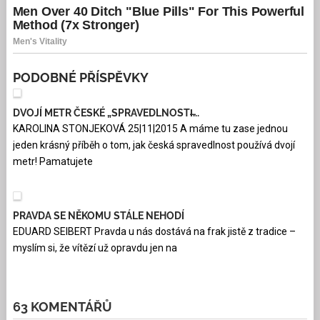
PODOBNÉ PŘÍSPĚVKY
DVOJÍ METR ČESKÉ „SPRAVEDLNOSTI̶...
KAROLINA STONJEKOVÁ 25|11|2015 A máme tu zase jednou
jeden krásný příběh o tom, jak česká spravedlnost používá dvojí
metr! Pamatujete
PRAVDA SE NĚKOMU STÁLE NEHODÍ
EDUARD SEIBERT Pravda u nás dostává na frak jistě z tradice –
myslím si, že vítězí už opravdu jen na
63 KOMENTÁŘŮ