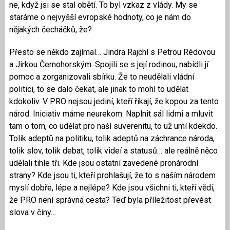
ne, když jsi se stal obětí. To byl vzkaz z vlády. My se
staráme o nejvyšší evropské hodnoty, co je nám do
nějakých čecháčků, že?
Přesto se někdo zajímal… Jindra Rajchl s Petrou Rédovou
a Jirkou Černohorským. Spojili se s její rodinou, nabídli jí
pomoc a zorganizovali sbírku. Že to neudělali vládní
politici, to se dalo čekat, ale jinak to mohl to udělat
kdokoliv. V PRO nejsou jediní, kteří říkají, že kopou za tento
národ. Iniciativ máme neurekom. Naplnit sál lidmi a mluvit
tam o tom, co udělat pro naší suverenitu, to už umí kdekdo.
Tolik adeptů na politiku, tolik adeptů na záchrance národa,
tolik slov, tolik debat, tolik videí a statusů… ale reálně něco
udělali tihle tři. Kde jsou ostatní zavedené pronárodní
strany? Kde jsou ti, kteří prohlašují, že to s naším národem
myslí dobře, lépe a nejlépe? Kde jsou všichni ti, kteří vědí,
že PRO není správná cesta? Teď byla příležitost převést
slova v činy…