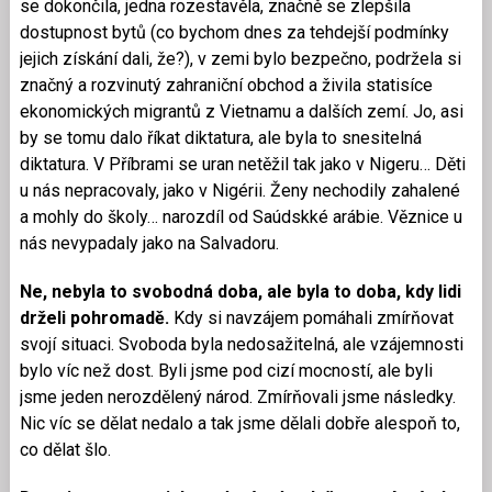
se dokončila, jedna rozestavěla, značně se zlepšila
dostupnost bytů (co bychom dnes za tehdejší podmínky
jejich získání dali, že?), v zemi bylo bezpečno, podržela si
značný a rozvinutý zahraniční obchod a živila statisíce
ekonomických migrantů z Vietnamu a dalších zemí. Jo, asi
by se tomu dalo říkat diktatura, ale byla to snesitelná
diktatura. V Příbrami se uran netěžil tak jako v Nigeru… Děti
u nás nepracovaly, jako v Nigérii. Ženy nechodily zahalené
a mohly do školy… narozdíl od Saúdskké arábie. Věznice u
nás nevypadaly jako na Salvadoru.
Ne, nebyla to svobodná doba, ale byla to doba, kdy lidi
drželi pohromadě.
Kdy si navzájem pomáhali zmírňovat
svojí situaci. Svoboda byla nedosažitelná, ale vzájemnosti
bylo víc než dost. Byli jsme pod cizí mocností, ale byli
jsme jeden nerozdělený národ. Zmírňovali jsme následky.
Nic víc se dělat nedalo a tak jsme dělali dobře alespoň to,
co dělat šlo.