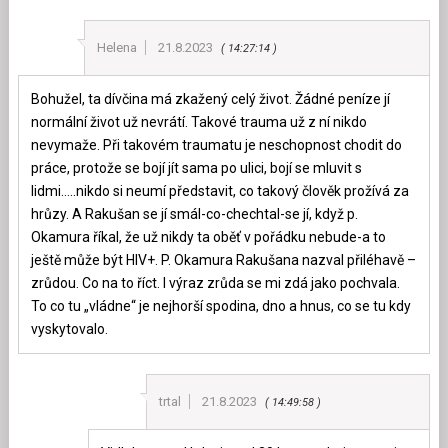
Helena
21.8.2023
14:27:14
Bohužel, ta dívčina má zkažený celý život. Žádné peníze jí
normální život už nevrátí. Takové trauma už z ní nikdo
nevymaže. Při takovém traumatu je neschopnost chodit do
práce, protože se bojí jít sama po ulici, bojí se mluvit s
lidmi…..nikdo si neumí představit, co takový člověk prožívá za
hrůzy. A Rakušan se jí smál-co-chechtal-se jí, když p.
Okamura říkal, že už nikdy ta oběť v pořádku nebude-a to
ještě může být HIV+. P. Okamura Rakušana nazval přiléhavě –
zrůdou. Co na to říct. I výraz zrůda se mi zdá jako pochvala.
To co tu „vládne“ je nejhorší spodina, dno a hnus, co se tu kdy
vyskytovalo.
trtal
21.8.2023
14:49:58