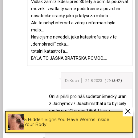
Vidlak zamrzl kdesi pred 30 lety a odmita pouzivat
mozek…zvatla ty same podstrcene a povrchni
nosatecke sracky jako ja kdysi za mlada…
Ale to nebyl internet a zdroju informaci bylo
malo…
Navic jsme nevedeli, jaka katastrofa nas v te
„demokracii“ ceka…
totalni katastrofa…
BYLA TO JASNA BRATRSKA POMOC….
Dr.Koch
21.8.2023
19:18:47
Oni si přišli pro náš sudetoněmecký uran
z Jáchymov / Joachimsthal a to byl celý
motiv pro 21.srpen 1968. Uran z
Ostdeutschland byl z dolů Wismuth.
5 Hidden Signs You Have Worms Inside
Your Body