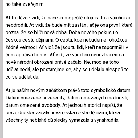
ho také zveřejním.
Ať to děvče vidí, že naše země ještě stojí za to a všichni se
neodrodili. Ať vidí, že bude mít zastání, ať je ona první, která
pozná, že se blíží nová doba. Doba nového pokusu o
českou cestu dějinami. O cestu, kde nebudeme rohožkou
žádné velmoci. Ať vidí, že jsou tu lidi, kteří nezapomněli, v
čem spočívá lidství. Ať vidí, že všechno není ztraceno a
nové národní obrození právě začalo. Ne, moc se toho
udělat nedá, ale postarejme se, aby se udělalo alespoň to,
co se udělat dá.
Ať je naším novým začátkem právě toto symbolické datum.
Datum omezené suverenity, datum omezených možností,
datum omezené svobody. Ať jednou historici napíší, že
právě dneska začala nová česká cesta dějinami, která
všechny ty neblahé důsledky vymazala a vynahradila.