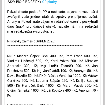
2329, BIC: GIBA CZ PX),
QR platby
Pokud chcete podpořit PP a nechcete, abychom mezi dárci
zveřejnili vaše jméno, stačí do zprávy pro příjemce uvést:
Anonym. Pokud máte zájem o vydání potvrzení o poskytnutí
daru (např. pro daňové účely), napište nám na redakční
mail
redakce@pravyprostor.net
Příspěvky za měsíc SRPEN 2026:
**********************************************
RNDr. Richard Čapek CSc. 400,- Kč, Petr Franc 500,- Kč,
Vladimír Libánský 500,- Kč, Karel Vávra 200,- Kč, Miroslav
Andreska 300,- Kč, Mgr. Luděk Tesarčík 200,- Kč, Jan
Procházka 500,- Kč, ing. Jan Dvořák 100,- Kč, Anonym 50,- Kč,
David Bezděk 50,- Kč, RNDr. Václav Vohánka 1000,- Kč, Václav
Červinka 200,- Kč, Lubomír Štěpán 250,- Kč, Dr. Ilja Baudyš
500,- Kč, František Šmíd 1000,- Kč, Martin Vacek 500,- Kč,
Oldřich Smejkal 1000,- Kč, Jiří Kobližka 400,- Kč, Anonym 70,-
Kč