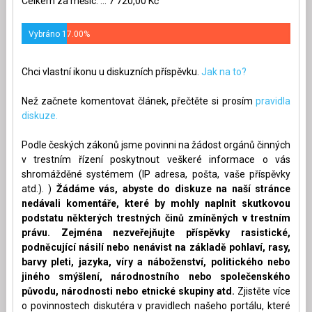
Celkem za měsíc: ... 7 720,00 Kč
Vybráno 17.00%
Chci vlastní ikonu u diskuzních příspěvku.
Jak na to?
Než začnete komentovat článek, přečtěte si prosím
pravidla
diskuze.
Podle českých zákonů jsme povinni na žádost orgánů činných
v trestním řízení poskytnout veškeré informace o vás
shromážděné systémem (IP adresa, pošta, vaše příspěvky
atd.). )
Žádáme vás, abyste do diskuze na naší stránce
nedávali komentáře, které by mohly naplnit skutkovou
podstatu některých trestných činů zmíněných v trestním
právu. Zejména nezveřejňujte příspěvky rasistické,
podněcující násilí nebo nenávist na základě pohlaví, rasy,
barvy pleti, jazyka, víry a náboženství, politického nebo
jiného smýšlení, národnostního nebo společenského
původu, národnosti nebo etnické skupiny atd.
Zjistěte více
o povinnostech diskutéra v pravidlech našeho portálu, které