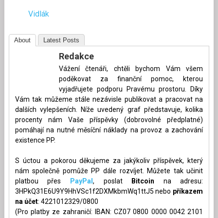
Vidlák
About
Latest Posts
Redakce
Vážení čtenáři, chtěli bychom Vám všem
poděkovat za finanční pomoc, kterou
vyjadřujete podporu Pravému prostoru. Díky
Vám tak můžeme stále nezávisle publikovat a pracovat na
dalších vylepšeních. Níže uvedený graf představuje, kolika
procenty nám Vaše příspěvky (dobrovolné předplatné)
pomáhají na nutné měsíční náklady na provoz a zachování
existence PP.
S úctou a pokorou děkujeme za jakýkoliv příspěvek, který
nám společně pomůže PP dále rozvíjet. Můžete tak učinit
platbou přes
PayPal
, poslat
Bitcoin
na adresu:
3HPkQ31E6U9Y9HhVSc1f2DXMkbmWq1ttJ5 nebo
příkazem
na účet
: 4221012329/0800
(Pro platby ze zahraničí: IBAN: CZ07 0800 0000 0042 2101