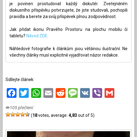
je povinen prostudovat každý diskutér. Zveřejněním
diskusního příspěvku potvrzujete, že jste studovali, pochopili
pravidla a berete za svůj příspěvek plnou zodpovědnost.
Jak přidat ikonu Pravého Prostoru na plochu mobilu či
tabletu?
Návod ZDE.
Náhledové fotografie k článkům jsou většinou ilustrační. Ne
všechny články musí explicitně vyjadřovat názor redakce.
Sdílejte článek:
Facebook
Twitter
WhatsApp
Email
Reddit
Message
VK
Viber
Gmai
105 přečtení
(
18
votes, average:
4,83
out of 5)