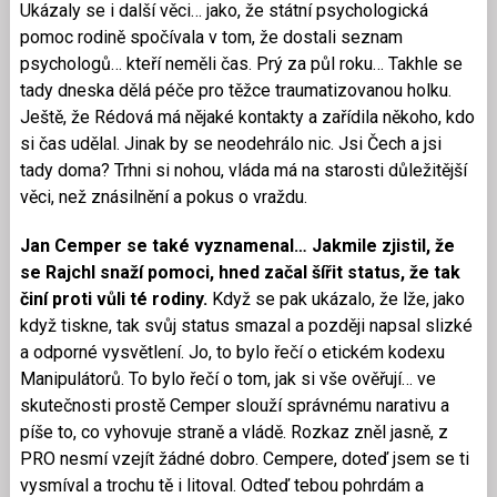
Ukázaly se i další věci… jako, že státní psychologická
pomoc rodině spočívala v tom, že dostali seznam
psychologů… kteří neměli čas. Prý za půl roku… Takhle se
tady dneska dělá péče pro těžce traumatizovanou holku.
Ještě, že Rédová má nějaké kontakty a zařídila někoho, kdo
si čas udělal. Jinak by se neodehrálo nic. Jsi Čech a jsi
tady doma? Trhni si nohou, vláda má na starosti důležitější
věci, než znásilnění a pokus o vraždu.
Jan Cemper se také vyznamenal… Jakmile zjistil, že
se Rajchl snaží pomoci, hned začal šířit status, že tak
činí proti vůli té rodiny.
Když se pak ukázalo, že lže, jako
když tiskne, tak svůj status smazal a později napsal slizké
a odporné vysvětlení. Jo, to bylo řečí o etickém kodexu
Manipulátorů. To bylo řečí o tom, jak si vše ověřují… ve
skutečnosti prostě Cemper slouží správnému narativu a
píše to, co vyhovuje straně a vládě. Rozkaz zněl jasně, z
PRO nesmí vzejít žádné dobro. Cempere, doteď jsem se ti
vysmíval a trochu tě i litoval. Odteď tebou pohrdám a