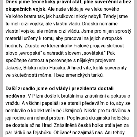
Dnes jsme teoreticky právní stát, plně suverénní a bez
okupačních vojsk.
Ale naše vláda je ve vleku nového
Velkého bratra tak, jak husákovci nikdy nebyli. Tehdy jsme
tu měli cizí vojska, ale vlastní vládu. Dneska nemáme
vlastní vojska, ale máme cizí vládu. Jsme pro ni jen sprostý
materiál určený k tomu, aby pracoval na jejich evropské
hodnoty. Zkuste ve kterémkoliv Fialově projevu škrtnout
slovo „evropské“ a nahradit slovem „sovětské.“ Pak
spočítejte četnost a porovnejte s nějakým projevem
Jakeše, Bilaka nebo Husáka. A hned víte, kolik suverenity
ve skutečnosti máme. I bez amerických tanků.
Další zrcadlo jsme od vlády i prezidenta dostali
nedávno.
V Plzni došlo k brutálnímu znásilnění a pokusu o
vraždu. A všichni papaláši se starali především o to, aby se
nemluvilo o kolektivní vině Ukrajinců. Nikdo pro tu dívčinu a
její rodinu ani nehnul prstem. Poplivaná ukrajinská holčička
se dostala až na Hrad. Znásilněná česká holka stála jen za
pár řádků na fejsbůku. Občane! nezajímáš nás. Ani tehdy