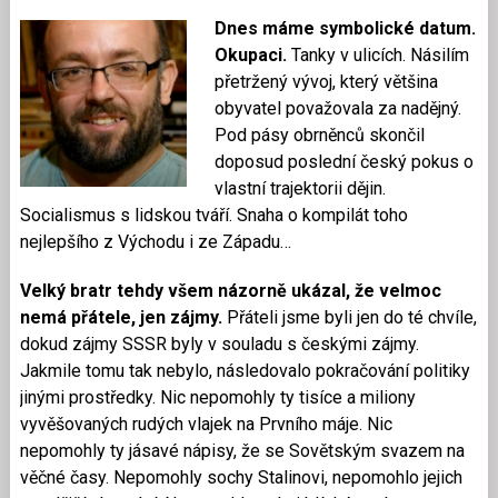
Dnes máme symbolické datum.
Okupaci.
Tanky v ulicích. Násilím
přetržený vývoj, který většina
obyvatel považovala za nadějný.
Pod pásy obrněnců skončil
doposud poslední český pokus o
vlastní trajektorii dějin.
Socialismus s lidskou tváří. Snaha o kompilát toho
nejlepšího z Východu i ze Západu…
Velký bratr tehdy všem názorně ukázal, že velmoc
nemá přátele, jen zájmy.
Přáteli jsme byli jen do té chvíle,
dokud zájmy SSSR byly v souladu s českými zájmy.
Jakmile tomu tak nebylo, následovalo pokračování politiky
jinými prostředky. Nic nepomohly ty tisíce a miliony
vyvěšovaných rudých vlajek na Prvního máje. Nic
nepomohly ty jásavé nápisy, že se Sovětským svazem na
věčné časy. Nepomohly sochy Stalinovi, nepomohlo jejich