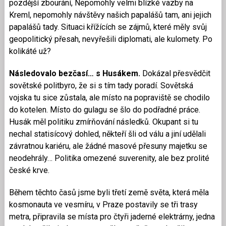
pozdější zbourání, Nepomohly velmi blízké vazby na
Kreml, nepomohly návštěvy našich papalášů tam, ani jejich
papalášů tady. Situaci křížících se zájmů, které měly svůj
geopolitický přesah, nevyřešili diplomati, ale kulomety. Po
kolikáté už?
Následovalo bezčasí… s Husákem.
Dokázal přesvědčit
sovětské politbyro, že si s tím tady poradí. Sovětská
vojska tu sice zůstala, ale místo na popraviště se chodilo
do kotelen. Místo do gulagu se šlo do podřadné práce.
Husák měl politiku zmírňování následků. Okupant si tu
nechal statisícový dohled, někteří šli od válu a jiní udělali
závratnou kariéru, ale žádné masové přesuny majetku se
neodehrály… Politika omezené suverenity, ale bez prolité
české krve.
Během těchto časů jsme byli třetí země světa, která měla
kosmonauta ve vesmíru, v Praze postavily se tři trasy
metra, připravila se místa pro čtyři jaderné elektrárny, jedna