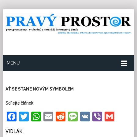
MENU
21.8.2023
Redakce
63
Kategorie:
Historie
105
přečtení
AŤ SE STANE NOVÝM SYMBOLEM
Sdílejte článek:
Facebook
Twitter
WhatsApp
Email
Reddit
Message
VK
Viber
Gmai
VIDLÁK