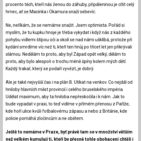
procento těch, kteří nás ženou do záhuby, připáleninou je cítit celý
hrnec, ať se Macinka i Okamura snaží sebevíc.
Ne, neříkám, že se nemáme snažit. Jsem optimista. Pořád si
myslím, že tu kupku hnoje je třeba vykydat i když nás z každého
pohybu vidlemi štípou oči a okolí se nad námi ušklíbá, protože při
kydání smrdíme víc než ti, kteří ten hnůj po třicet let jen přikrývali
slámou. Nedělám to proto, aby byl Západ opět velký, dělám to
proto, aby bylo alespoň o trochu méně špíny kolem mých dětí.
Každý trakař, který se podaří vyvézt, je dobrý.
Ale je také nejvyšší čas i na plán B. Utíkat na venkov. Co nejdál od
hniloby hlavních měst provincií i celého bruselského impéria.
Udělat maximum, aby ta hniloba nepřeskočila i k nám. Jak to
bude vypadat v praxi, to teď vidíme v přímém přenosu z Paříže,
kde hoří ulice kvůli fotbalovému zápasu a nebo z Británie, kde
policie pomáhá zločincům a ne obětem.
Ještě to nemáme v Praze, byť právě tam se v množství větším
než velkém kumulují ti, kteří by přesně tohle obohacení chtěli i