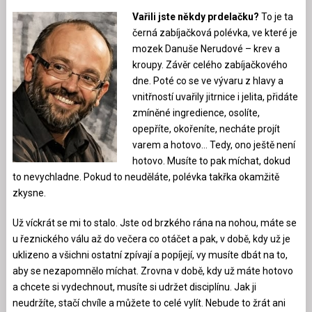
Vařili jste někdy prdelačku?
To je ta
černá zabíjačková polévka, ve které je
mozek Danuše Nerudové – krev a
kroupy. Závěr celého zabíjačkového
dne. Poté co se ve vývaru z hlavy a
vnitřností uvařily jitrnice i jelita, přidáte
zmíněné ingredience, osolíte,
opepříte, okořeníte, necháte projít
varem a hotovo… Tedy, ono ještě není
hotovo. Musíte to pak míchat, dokud
to nevychladne. Pokud to neuděláte, polévka takřka okamžitě
zkysne.
Už víckrát se mi to stalo. Jste od brzkého rána na nohou, máte se
u řeznického válu až do večera co otáčet a pak, v době, kdy už je
uklizeno a všichni ostatní zpívají a popíjejí, vy musíte dbát na to,
aby se nezapomnělo míchat. Zrovna v době, kdy už máte hotovo
a chcete si vydechnout, musíte si udržet disciplínu. Jak ji
neudržíte, stačí chvíle a můžete to celé vylít. Nebude to žrát ani