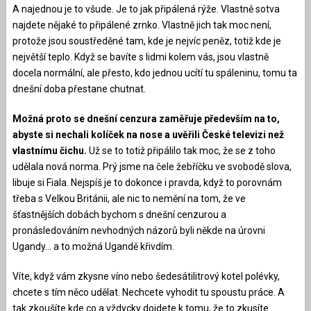
A najednou je to všude. Je to jak připálená rýže. Vlastně sotva
najdete nějaké to připálené zrnko. Vlastně jich tak moc není,
protože jsou soustředěné tam, kde je nejvíc peněz, totiž kde je
největší teplo. Když se bavíte s lidmi kolem vás, jsou vlastně
docela normální, ale přesto, kdo jednou ucítí tu spáleninu, tomu ta
dnešní doba přestane chutnat.
Možná proto se dnešní cenzura zaměřuje především na to,
abyste si nechali kolíček na nose a uvěřili České televizi než
vlastnímu čichu.
Už se to totiž připálilo tak moc, že se z toho
udělala nová norma. Prý jsme na čele žebříčku ve svobodě slova,
libuje si Fiala. Nejspíš je to dokonce i pravda, když to porovnám
třeba s Velkou Británii, ale nic to nemění na tom, že ve
šťastnějších dobách bychom s dnešní cenzurou a
pronásledováním nevhodných názorů byli někde na úrovni
Ugandy… a to možná Ugandě křivdím.
Víte, když vám zkysne víno nebo šedesátilitrový kotel polévky,
chcete s tím něco udělat. Nechcete vyhodit tu spoustu práce. A
tak zkoušíte kde co a vždycky dojdete k tomu, že to zkusíte