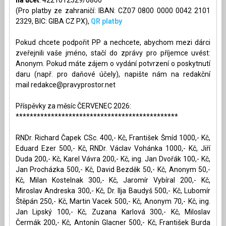
(Pro platby ze zahraničí: IBAN: CZ07 0800 0000 0042 2101
2329, BIC: GIBA CZ PX),
QR platby
Pokud chcete podpořit PP a nechcete, abychom mezi dárci
zveřejnili vaše jméno, stačí do zprávy pro příjemce uvést:
Anonym. Pokud máte zájem o vydání potvrzení o poskytnutí
daru (např. pro daňové účely), napište nám na redakční
mail
redakce@pravyprostor.net
Příspěvky za měsíc ČERVENEC 2026:
**********************************************
RNDr. Richard Čapek CSc. 400,- Kč, František Šmíd 1000,- Kč,
Eduard Ezer 500,- Kč, RNDr. Václav Vohánka 1000,- Kč, Jiří
Duda 200,- Kč, Karel Vávra 200,- Kč, ing. Jan Dvořák 100,- Kč,
Jan Procházka 500,- Kč, David Bezděk 50,- Kč, Anonym 50,-
Kč, Milan Kostelnak 300,- Kč, Jaromír Vybíral 200,- Kč,
Miroslav Andreska 300,- Kč, Dr. Ilja Baudyš 500,- Kč, Lubomír
Štěpán 250,- Kč, Martin Vacek 500,- Kč, Anonym 70,- Kč, ing.
Jan Lipský 100,- Kč, Zuzana Karlová 300,- Kč, Miloslav
Čermák 200,- Kč, Antonín Glacner 500,- Kč, František Burda