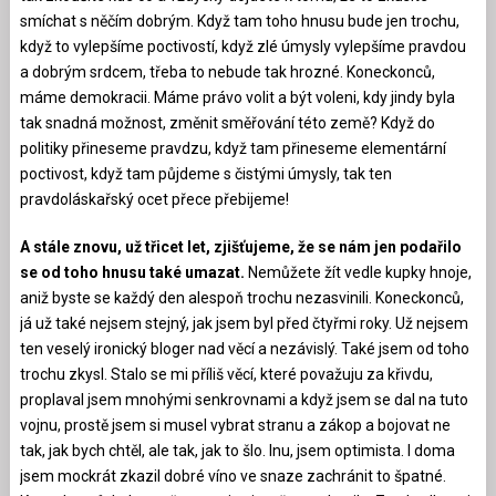
smíchat s něčím dobrým. Když tam toho hnusu bude jen trochu,
když to vylepšíme poctivostí, když zlé úmysly vylepšíme pravdou
a dobrým srdcem, třeba to nebude tak hrozné. Koneckonců,
máme demokracii. Máme právo volit a být voleni, kdy jindy byla
tak snadná možnost, změnit směřování této země? Když do
politiky přineseme pravdzu, když tam přineseme elementární
poctivost, když tam půjdeme s čistými úmysly, tak ten
pravdoláskařský ocet přece přebijeme!
A stále znovu, už třicet let, zjišťujeme, že se nám jen podařilo
se od toho hnusu také umazat.
Nemůžete žít vedle kupky hnoje,
aniž byste se každý den alespoň trochu nezasvinili. Koneckonců,
já už také nejsem stejný, jak jsem byl před čtyřmi roky. Už nejsem
ten veselý ironický bloger nad věcí a nezávislý. Také jsem od toho
trochu zkysl. Stalo se mi příliš věcí, které považuju za křivdu,
proplaval jsem mnohými senkrovnami a když jsem se dal na tuto
vojnu, prostě jsem si musel vybrat stranu a zákop a bojovat ne
tak, jak bych chtěl, ale tak, jak to šlo. Inu, jsem optimista. I doma
jsem mockrát zkazil dobré víno ve snaze zachránit to špatné.