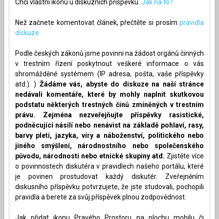
Chci vlastní ikonu u diskuzních příspěvku.
Jak na to?
Než začnete komentovat článek, přečtěte si prosím
pravidla
diskuze.
Podle českých zákonů jsme povinni na žádost orgánů činných
v trestním řízení poskytnout veškeré informace o vás
shromážděné systémem (IP adresa, pošta, vaše příspěvky
atd.). )
Žádáme vás, abyste do diskuze na naší stránce
nedávali komentáře, které by mohly naplnit skutkovou
podstatu některých trestných činů zmíněných v trestním
právu. Zejména nezveřejňujte příspěvky rasistické,
podněcující násilí nebo nenávist na základě pohlaví, rasy,
barvy pleti, jazyka, víry a náboženství, politického nebo
jiného smýšlení, národnostního nebo společenského
původu, národnosti nebo etnické skupiny atd.
Zjistěte více
o povinnostech diskutéra v pravidlech našeho portálu, které
je povinen prostudovat každý diskutér. Zveřejněním
diskusního příspěvku potvrzujete, že jste studovali, pochopili
pravidla a berete za svůj příspěvek plnou zodpovědnost.
Jak přidat ikonu Pravého Prostoru na plochu mobilu či