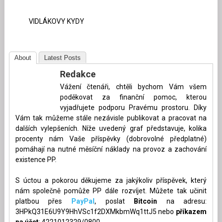
VIDLÁKOVY KYDY
About
Latest Posts
Redakce
Vážení čtenáři, chtěli bychom Vám všem
poděkovat za finanční pomoc, kterou
vyjadřujete podporu Pravému prostoru. Díky
Vám tak můžeme stále nezávisle publikovat a pracovat na
dalších vylepšeních. Níže uvedený graf představuje, kolika
procenty nám Vaše příspěvky (dobrovolné předplatné)
pomáhají na nutné měsíční náklady na provoz a zachování
existence PP.
S úctou a pokorou děkujeme za jakýkoliv příspěvek, který
nám společně pomůže PP dále rozvíjet. Můžete tak učinit
platbou přes
PayPal
, poslat
Bitcoin
na adresu:
3HPkQ31E6U9Y9HhVSc1f2DXMkbmWq1ttJ5 nebo
příkazem
na účet
: 4221012329/0800