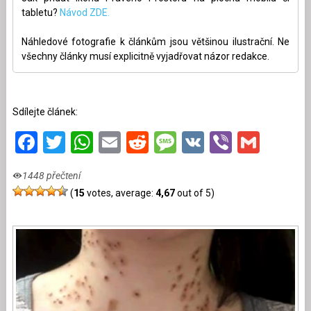
tabletu?
Návod ZDE.
Náhledové fotografie k článkům jsou většinou ilustrační. Ne
všechny články musí explicitně vyjadřovat názor redakce.
Sdílejte článek:
Facebook
Twitter
WhatsApp
Email
Reddit
Message
VK
Viber
Gmai
1448 přečtení
(
15
votes, average:
4,67
out of 5)