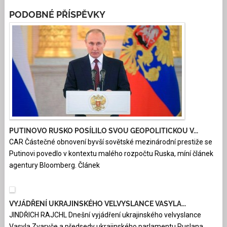
PODOBNÉ PŘÍSPĚVKY
PUTINOVO RUSKO POSÍLILO SVOU GEOPOLITICKOU V...
CAR Částečné obnovení byvší sovětské mezinárodní prestiže se
Putinovi povedlo v kontextu malého rozpočtu Ruska, míní článek
agentury Bloomberg. Článek
VYJÁDŘENÍ UKRAJINSKÉHO VELVYSLANCE VASYLA...
JINDŘICH RAJCHL Dnešní vyjádření ukrajinského velvyslance
Vasyla Zvaryče a předsedy ukrajinského parlamentu Ruslana