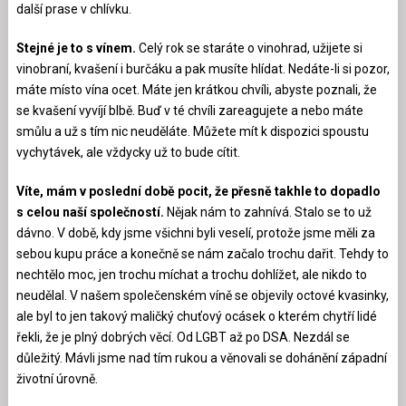
další prase v chlívku.
Stejné je to s vínem.
Celý rok se staráte o vinohrad, užijete si
vinobraní, kvašení i burčáku a pak musíte hlídat. Nedáte-li si pozor,
máte místo vína ocet. Máte jen krátkou chvíli, abyste poznali, že
se kvašení vyvíjí blbě. Buď v té chvíli zareagujete a nebo máte
smůlu a už s tím nic neuděláte. Můžete mít k dispozici spoustu
vychytávek, ale vždycky už to bude cítit.
Víte, mám v poslední době pocit, že přesně takhle to dopadlo
s celou naší společností.
Nějak nám to zahnívá. Stalo se to už
dávno. V době, kdy jsme všichni byli veselí, protože jsme měli za
sebou kupu práce a konečně se nám začalo trochu dařit. Tehdy to
nechtělo moc, jen trochu míchat a trochu dohlížet, ale nikdo to
neudělal. V našem společenském víně se objevily octové kvasinky,
ale byl to jen takový maličký chuťový ocásek o kterém chytří lidé
řekli, že je plný dobrých věcí. Od LGBT až po DSA. Nezdál se
důležitý. Mávli jsme nad tím rukou a věnovali se dohánění západní
životní úrovně.