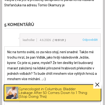
Stefančuka na adresu Tomio Okamury je
5 KOMENTÁŘŮ
Odpovědět
leafroller
4.6.2026
10:51:01
Nic na tomto světě, co za něco stojí, není snadné. Takže mě
trochu mrzí, že pan Vidlák, jako hrdý následovník Ježíše,
kysne. Co jste si, pane, myslel? Že ten desítky let budovaný
marast založený na lidské přirozené hrabivosti překonáte v
jedněch volbách? To bude chtít mnohem více vylitých hrnců a
mnohem více míchání….;-)
Gynecologist in Columbus: Bladder
Leakage After 50 Comes Down to 1 Thing
Odpovědět
Mikelo
4.6.2026
(Stop Doing This)
11:47:57