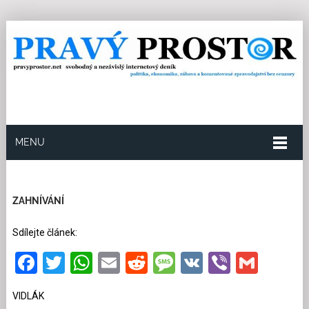
MENU
4.6.2026
Redakce
5
Kategorie:
Politika
1448
přečtení
ZAHNÍVÁNÍ
Sdílejte článek:
Facebook
Twitter
WhatsApp
Email
Reddit
Message
VK
Viber
Gmai
VIDLÁK