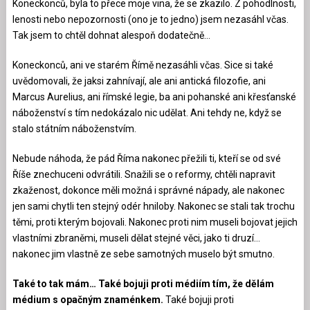
Koneckonců, byla to přece moje vina, že se zkazilo. Z pohodlnosti,
lenosti nebo nepozornosti (ono je to jedno) jsem nezasáhl včas.
Tak jsem to chtěl dohnat alespoň dodatečně…
Koneckonců, ani ve starém Římě nezasáhli včas. Sice si také
uvědomovali, že jaksi zahnívají, ale ani antická filozofie, ani
Marcus Aurelius, ani římské legie, ba ani pohanské ani křesťanské
náboženství s tím nedokázalo nic udělat. Ani tehdy ne, když se
stalo státním náboženstvím.
Nebude náhoda, že pád Říma nakonec přežili ti, kteří se od své
Říše znechuceni odvrátili. Snažili se o reformy, chtěli napravit
zkaženost, dokonce měli možná i správné nápady, ale nakonec
jen sami chytli ten stejný odér hniloby. Nakonec se stali tak trochu
těmi, proti kterým bojovali. Nakonec proti nim museli bojovat jejich
vlastními zbraněmi, museli dělat stejné věci, jako ti druzí…
nakonec jim vlastně ze sebe samotných muselo být smutno.
Také to tak mám… Také bojuji proti médiím tím, že dělám
médium s opačným znaménkem.
Také bojuji proti