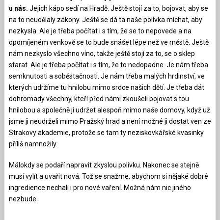
u nás.
Jejich kápo sedí na Hradě. Ještě stojí za to, bojovat, aby se
na to neudělaly zákony. Ještě se dá ta naše polívka míchat, aby
nezkysla. Ale je třeba počítat i s tím, že se to nepovede a na
opomíjeném venkově se to bude snášet lépe než ve městě. Ještě
nám nezkyslo všechno víno, takže ještě stojí za to, se o sklep
starat. Ale je třeba počítat i s tím, že to nedopadne. Je nám třeba
semknutosti a soběstačnosti. Je nám třeba malých hrdinství, ve
kterých udržíme tu hnilobu mimo srdce našich dětí. Je třeba dát
dohromady všechny, kteří před námi zkoušeli bojovat s tou
hnilobou a společně ji udržet alespoň mimo naše domovy, když už
jsme ji neudrželi mimo Pražský hrad a není možné ji dostat ven ze
Strakovy akademie, protože se tam ty neziskovkářské kvasinky
příliš namnožily.
Málokdy se podaří napravit zkyslou polívku. Nakonec se stejně
musí vylít a uvařit nová. Tož se snažme, abychom si nějaké dobré
ingredience nechali i pro nové vaření. Možná nám nic jiného
nezbude.