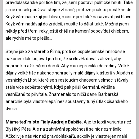
pravdoláskařské politice tím, že jsem postavil politické hnutí. Také
jsme museli používat stejné zbraně, protože jinak to prostě nejde.
Když vám nasazují psí hlavu, musíte jim také nasazovat psí hlavu.
Když vám nadávají do zrádců, musíte to dělat také. Možná jsem
někdy před třemi roky ještě chtěl na kamení odpovídat chlebem,
ale rychle mě to přešlo…
Stejně jako za starého Říma, proti celospolečenské hnilobě se
nakonec dalo bojovat jen tím, že si člověk dával záležet, aby
nepronikla až k němu domů. Aby mu nepronikla do rodiny. Velké
dějiny velké říše nakonec nahradily malé dějiny klášterů v Alpách a
vesnických Lhot, které se s rostoucím chaosem velmoci stávaly
stále více soběstačnými. Když pak přišli Germáni, většina
vesničanů to přivítala. Znamenalo to nižší daně. Barbarská
anarchie byla vlastně lepší než soustavný tuhý útlak císařského
dvora.
Máme teď místo Fialy Andreje Babiše.
A je to lepší varianta než
Blyštivý Péťa. Ale na zahnívání společnosti se nic nezměnilo.
Ačkoliv je nás víc než pravdoláskařů, ačkoliv je vlastně jen malé